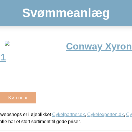
Svømmeanlæg
Conway Xyron
21
Køb nu »
webshops er i øjeblikket
Cykelpartner.dk
,
Cykelexperten.dk
,
Cy
alle har et stort sortiment til gode priser.