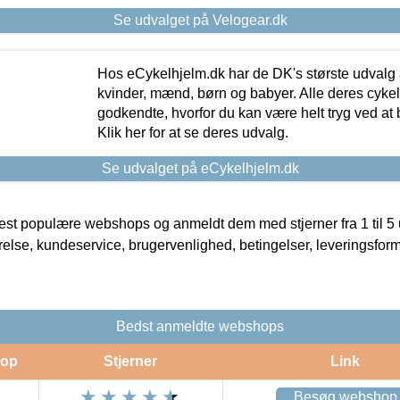
Se udvalget på Velogear.dk
Hos eCykelhjelm.dk har de DK's største udvalg a
kvinder, mænd, børn og babyer. Alle deres cyke
godkendte, hvorfor du kan være helt tryg ved at
Klik her for at se deres udvalg.
Se udvalget på eCykelhjelm.dk
t populære webshops og anmeldt dem med stjerner fra 1 til 5 ud
rrelse, kundeservice, brugervenlighed, betingelser, leveringsfor
Bedst anmeldte webshops
op
Stjerner
Link
Besøg webshop