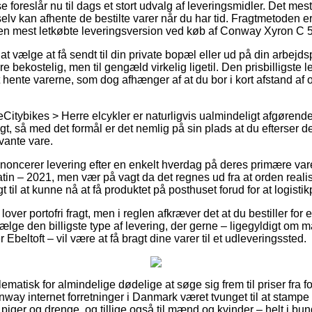
 foreslår nu til dags et stort udvalg af leveringsmidler. Det mes
lv kan afhente de bestilte varer når du har tid. Fragtmetoden 
n mest letkøbte leveringsversion ved køb af Conway Xyron C 5
at vælge at få sendt til din private bopæl eller ud på din arbej
 bekostelig, men til gengæld virkelig ligetil. Den prisbilligste
 hente varerne, som dog afhænger af at du bor i kort afstand a
eCitybikes > Herre elcykler er naturligvis ualmindeligt afgørende 
gt, så med det formål er det nemlig på sin plads at du efterser 
vante vare.
nnoncerer levering efter en enkelt hverdag på deres primære v
n – 2021, men vær på vagt da det regnes ud fra at orden realiser
t til at kunne nå at få produktet på posthuset forud for at logistik
over portofri fragt, men i reglen afkræver det at du bestiller for
ælge den billigste type af levering, der gerne – ligegyldigt om 
Ebeltoft – vil være at få bragt dine varer til et udleveringssted.
matisk for almindelige dødelige at søge sig frem til priser fra fo
way internet forretninger i Danmark været tvunget til at stampe
l piger og drenge, og tillige også til mænd og kvinder – helt i 