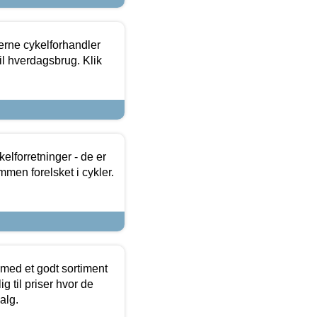
erne cykelforhandler
til hverdagsbrug. Klik
lforretninger - de er
mmen forelsket i cykler.
 med et godt sortiment
g til priser hvor de
alg.