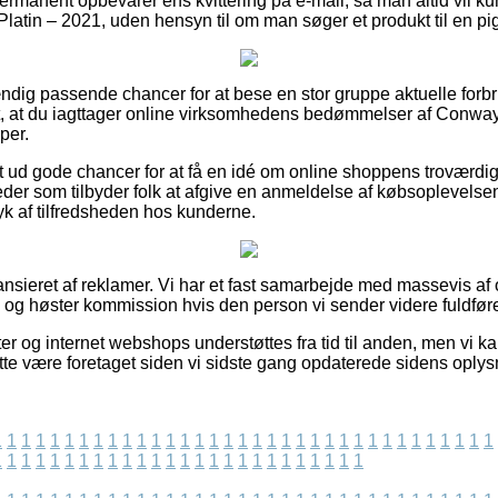
permanent opbevarer ens kvittering på e-mail, så man altid vil ku
atin – 2021, uden hensyn til om man søger et produkt til en pig
stændig passende chancer for at bese en stor gruppe aktuelle for
gt, at du iagttager online virksomhedens bedømmelser af Conway
per.
 ud gode chancer for at få en idé om online shoppens troværdigh
der som tilbyder folk at afgive en anmeldelse af købsoplevelsen
ryk af tilfredsheden hos kunderne.
nsieret af reklamer. Vi har et fast samarbejde med massevis a
, og høster kommission hvis den person vi sender videre fuldfører
 og internet webshops understøttes fra tid til anden, men vi kan
åtte være foretaget siden vi sidste gang opdaterede sidens oplys
1
1
1
1
1
1
1
1
1
1
1
1
1
1
1
1
1
1
1
1
1
1
1
1
1
1
1
1
1
1
1
1
1
1
1
1
1
1
1
1
1
1
1
1
1
1
1
1
1
1
1
1
1
1
1
1
1
1
1
1
1