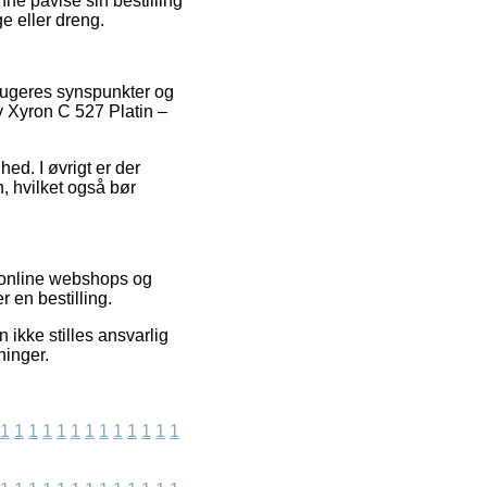
nne påvise sin bestilling
e eller dreng.
brugeres synspunkter og
 Xyron C 527 Platin –
ed. I øvrigt er der
, hvilket også bør
f online webshops og
 en bestilling.
 ikke stilles ansvarlig
ninger.
1
1
1
1
1
1
1
1
1
1
1
1
1