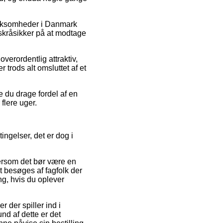
virksomheder i Danmark
 skråsikker på at modtage
verordentlig attraktiv,
trods alt omsluttet af et
e du drage fordel af en
 flere uger.
ngelser, det er dog i
tersom det bør være en
 besøges af fagfolk der
ng, hvis du oplever
 der spiller ind i
nd af dette er det