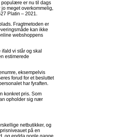
t populære er nu til dags
er jo meget overkommelig,
27 Platin – 2021.
dsplads. Fragtmetoden er
 leveringsmåde kan ikke
f online webshoppens
ifald vi står og skal
den estimerede
arenumre, eksempelvis
es forud for et besluttet
personalet har fyraften.
 en konkret pris. Som
man opholder sig nær
rskellige netbutikker, og
 prisniveauet på en
bund, og endda nogle gange