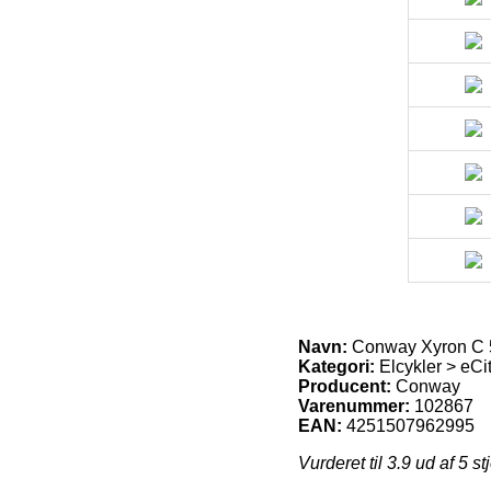
Navn:
Conway Xyron C 5
Kategori:
Elcykler > eCi
Producent:
Conway
Varenummer:
102867
EAN:
4251507962995
Vurderet til
3.9
ud af 5 st