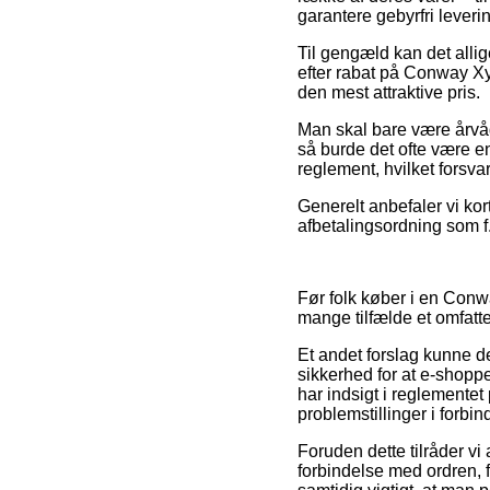
garantere gebyrfri leveri
Til gengæld kan det alli
efter rabat på Conway Xyr
den mest attraktive pris.
Man skal bare være årvåge
så burde det ofte være e
reglement, hvilket forsva
Generelt anbefaler vi kor
afbetalingsordning som f.e
Før folk køber i en Conw
mange tilfælde et omfatt
Et andet forslag kunne d
sikkerhed for at e-shopp
har indsigt i reglemente
problemstillinger i forbi
Foruden dette tilråder vi
forbindelse med ordren, f