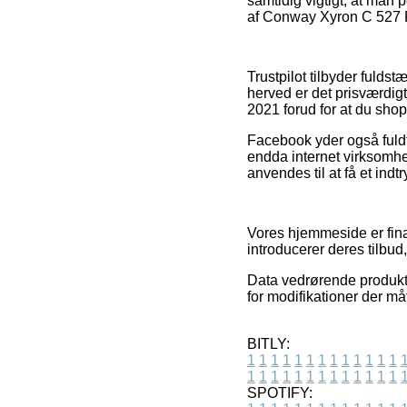
samtidig vigtigt, at man 
af Conway Xyron C 527 Pl
Trustpilot tilbyder fuld
herved er det prisværdi
2021 forud for at du shop
Facebook yder også fuldt
endda internet virksomhe
anvendes til at få et indt
Vores hjemmeside er fina
introducerer deres tilbud
Data vedrørende produkter
for modifikationer der m
BITLY:
1
1
1
1
1
1
1
1
1
1
1
1
1
1
1
1
1
1
1
1
1
1
1
1
1
1
SPOTIFY: