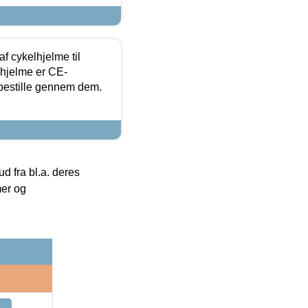
f cykelhjelme til
lhjelme er CE-
 bestille gennem dem.
 fra bl.a. deres
mer og