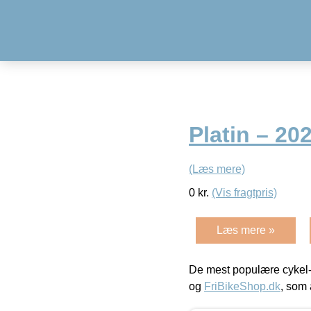
Platin – 20
(Læs mere)
0
kr.
(Vis fragtpris)
Læs mere »
De mest populære cykel-
og
FriBikeShop.dk
, som 