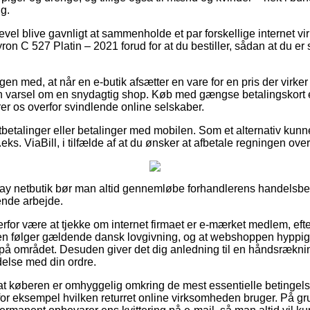
ng.
gevel blive gavnligt at sammenholde et par forskellige internet 
on C 527 Platin – 2021 forud for at du bestiller, sådan at du er
n med, at når en e-butik afsætter en vare for en pris der virker o
n varsel om en snydagtig shop. Køb med gængse betalingskort er 
rer os overfor svindlende online selskaber.
tbetalinger eller betalinger med mobilen. Som et alternativ kunn
ks. ViaBill, i tilfælde af at du ønsker at afbetale regningen over
ay netbutik bør man altid gennemløbe forhandlerens handelsbeti
ende arbejde.
erfor være at tjekke om internet firmaet er e-mærket medlem, ef
en følger gældende dansk lovgivning, og at webshoppen hyppigt
t på området. Desuden giver det dig anledning til en håndsrækni
ndelse med din ordre.
 at køberen er omhyggelig omkring de mest essentielle betingelser
or eksempel hvilken returret online virksomheden bruger. På gru