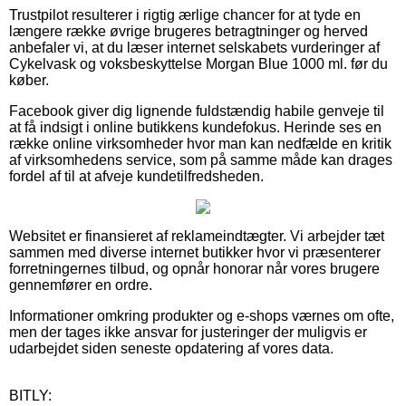
Trustpilot resulterer i rigtig ærlige chancer for at tyde en
længere række øvrige brugeres betragtninger og herved
anbefaler vi, at du læser internet selskabets vurderinger af
Cykelvask og voksbeskyttelse Morgan Blue 1000 ml. før du
køber.
Facebook giver dig lignende fuldstændig habile genveje til
at få indsigt i online butikkens kundefokus. Herinde ses en
række online virksomheder hvor man kan nedfælde en kritik
af virksomhedens service, som på samme måde kan drages
fordel af til at afveje kundetilfredsheden.
Websitet er finansieret af reklameindtægter. Vi arbejder tæt
sammen med diverse internet butikker hvor vi præsenterer
forretningernes tilbud, og opnår honorar når vores brugere
gennemfører en ordre.
Informationer omkring produkter og e-shops værnes om ofte,
men der tages ikke ansvar for justeringer der muligvis er
udarbejdet siden seneste opdatering af vores data.
BITLY: