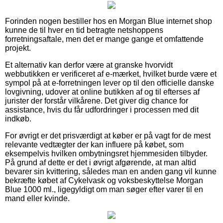
Forinden nogen bestiller hos en Morgan Blue internet shop
kunne de til hver en tid betragte netshoppens
forretningsaftale, men det er mange gange et omfattende
projekt.
Et alternativ kan derfor være at granske hvorvidt
webbutikken er verificeret af e-mærket, hvilket burde være et
sympol på at e-forretningen lever op til den officielle danske
lovgivning, udover at online butikken af og til efterses af
jurister der forstår vilkårene. Det giver dig chance for
assistance, hvis du får udfordringer i processen med dit
indkøb.
For øvrigt er det prisværdigt at køber er på vagt for de mest
relevante vedtægter der kan influere på købet, som
eksempelvis hvilken ombytningsret hjemmesiden tilbyder.
På grund af dette er det i øvrigt afgørende, at man altid
bevarer sin kvittering, således man en anden gang vil kunne
bekræfte købet af Cykelvask og voksbeskyttelse Morgan
Blue 1000 ml., ligegyldigt om man søger efter varer til en
mand eller kvinde.