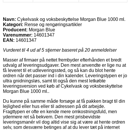
Navn:
Cykelvask og voksbeskyttelse Morgan Blue 1000 ml.
Kategori:
Rense og rengøringsartikler
Producent:
Morgan Blue
Varenummer:
14601347
EAN:
14601347
Vurderet til
4
ud af 5 stjerner baseret på
20
anmeldelser
Masser af firmaer på nettet frembyder efterhånden et bredt
udvalg af leveringsudgaver. Den mest anvendte er lige nu at
få leveret til et udleveringssted, og så kan du blot hente
ordren når det passer ind i din kalender. Leveringstypen er jo
ultra gnidningsløs, samt tit også den mest letkøbte
leveringsversion ved køb af Cykelvask og voksbeskyttelse
Morgan Blue 1000 ml..
Du kunne på samme måde forsøge at få pakken bragt til din
lejlighed eller hus eller til adressen på dit arbejde.
Fragttypen er ofte en kende mere omkostningsfuld, men
ydermere ret så bekvem. Den mest prisbevidste
leveringsmanér vil dog altid vise sig at være at hente ordren
selv, som desværre betinges af at du lever tæt på internet