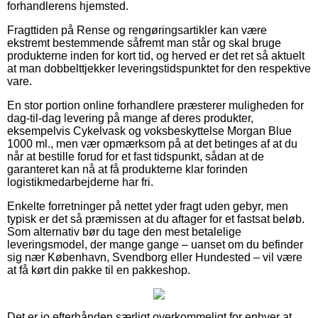
forhandlerens hjemsted.
Fragttiden på Rense og rengøringsartikler kan være
ekstremt bestemmende såfremt man står og skal bruge
produkterne inden for kort tid, og herved er det ret så aktuelt
at man dobbelttjekker leveringstidspunktet for den respektive
vare.
En stor portion online forhandlere præsterer muligheden for
dag-til-dag levering på mange af deres produkter,
eksempelvis Cykelvask og voksbeskyttelse Morgan Blue
1000 ml., men vær opmærksom på at det betinges af at du
når at bestille forud for et fast tidspunkt, sådan at de
garanteret kan nå at få produkterne klar forinden
logistikmedarbejderne har fri.
Enkelte forretninger på nettet yder fragt uden gebyr, men
typisk er det så præmissen at du aftager for et fastsat beløb.
Som alternativ bør du tage den mest betalelige
leveringsmodel, der mange gange – uanset om du befinder
sig nær København, Svendborg eller Hundested – vil være
at få kørt din pakke til en pakkeshop.
Det er jo efterhånden særligt overkommeligt for enhver at