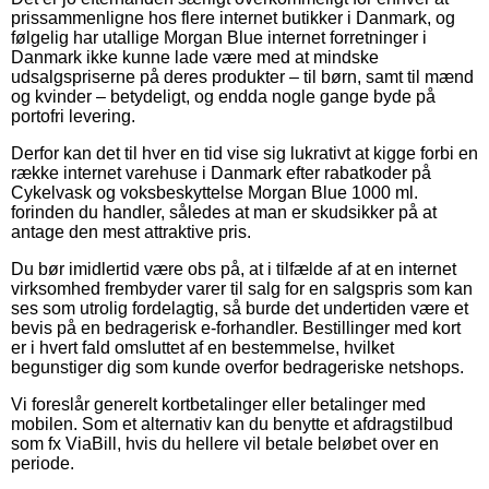
prissammenligne hos flere internet butikker i Danmark, og
følgelig har utallige Morgan Blue internet forretninger i
Danmark ikke kunne lade være med at mindske
udsalgspriserne på deres produkter – til børn, samt til mænd
og kvinder – betydeligt, og endda nogle gange byde på
portofri levering.
Derfor kan det til hver en tid vise sig lukrativt at kigge forbi en
række internet varehuse i Danmark efter rabatkoder på
Cykelvask og voksbeskyttelse Morgan Blue 1000 ml.
forinden du handler, således at man er skudsikker på at
antage den mest attraktive pris.
Du bør imidlertid være obs på, at i tilfælde af at en internet
virksomhed frembyder varer til salg for en salgspris som kan
ses som utrolig fordelagtig, så burde det undertiden være et
bevis på en bedragerisk e-forhandler. Bestillinger med kort
er i hvert fald omsluttet af en bestemmelse, hvilket
begunstiger dig som kunde overfor bedrageriske netshops.
Vi foreslår generelt kortbetalinger eller betalinger med
mobilen. Som et alternativ kan du benytte et afdragstilbud
som fx ViaBill, hvis du hellere vil betale beløbet over en
periode.