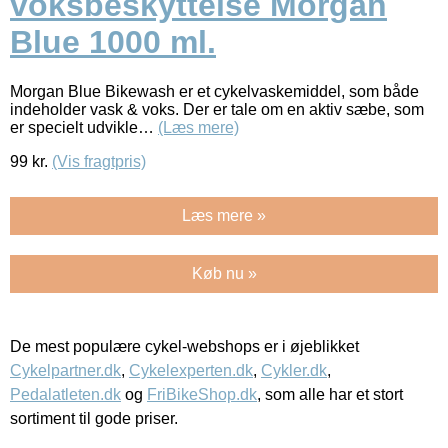
voksbeskyttelse Morgan
Blue 1000 ml.
Morgan Blue Bikewash er et cykelvaskemiddel, som både
indeholder vask & voks. Der er tale om en aktiv sæbe, som
er specielt udvikle…
(Læs mere)
99
kr.
(Vis fragtpris)
Læs mere »
Køb nu »
De mest populære cykel-webshops er i øjeblikket
Cykelpartner.dk
,
Cykelexperten.dk
,
Cykler.dk
,
Pedalatleten.dk
og
FriBikeShop.dk
, som alle har et stort
sortiment til gode priser.