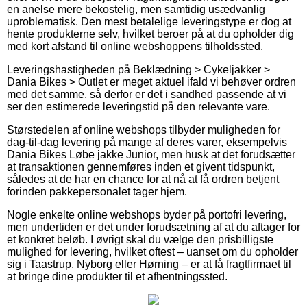
en anelse mere bekostelig, men samtidig usædvanlig
uproblematisk. Den mest betalelige leveringstype er dog at
hente produkterne selv, hvilket beroer på at du opholder dig
med kort afstand til online webshoppens tilholdssted.
Leveringshastigheden på Beklædning > Cykeljakker >
Dania Bikes > Outlet er meget aktuel ifald vi behøver ordren
med det samme, så derfor er det i sandhed passende at vi
ser den estimerede leveringstid på den relevante vare.
Størstedelen af online webshops tilbyder muligheden for
dag-til-dag levering på mange af deres varer, eksempelvis
Dania Bikes Løbe jakke Junior, men husk at det forudsætter
at transaktionen gennemføres inden et givent tidspunkt,
således at de har en chance for at nå at få ordren betjent
forinden pakkepersonalet tager hjem.
Nogle enkelte online webshops byder på portofri levering,
men undertiden er det under forudsætning af at du aftager for
et konkret beløb. I øvrigt skal du vælge den prisbilligste
mulighed for levering, hvilket oftest – uanset om du opholder
sig i Taastrup, Nyborg eller Hørning – er at få fragtfirmaet til
at bringe dine produkter til et afhentningssted.