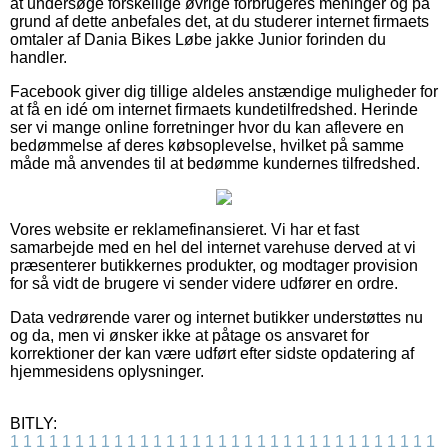
at undersøge forskellige øvrige forbrugeres meninger og på
grund af dette anbefales det, at du studerer internet firmaets
omtaler af Dania Bikes Løbe jakke Junior forinden du
handler.
Facebook giver dig tillige aldeles anstændige muligheder for
at få en idé om internet firmaets kundetilfredshed. Herinde
ser vi mange online forretninger hvor du kan aflevere en
bedømmelse af deres købsoplevelse, hvilket på samme
måde må anvendes til at bedømme kundernes tilfredshed.
Vores website er reklamefinansieret. Vi har et fast
samarbejde med en hel del internet varehuse derved at vi
præsenterer butikkernes produkter, og modtager provision
for så vidt de brugere vi sender videre udfører en ordre.
Data vedrørende varer og internet butikker understøttes nu
og da, men vi ønsker ikke at påtage os ansvaret for
korrektioner der kan være udført efter sidste opdatering af
hjemmesidens oplysninger.
BITLY:
1
1
1
1
1
1
1
1
1
1
1
1
1
1
1
1
1
1
1
1
1
1
1
1
1
1
1
1
1
1
1
1
1