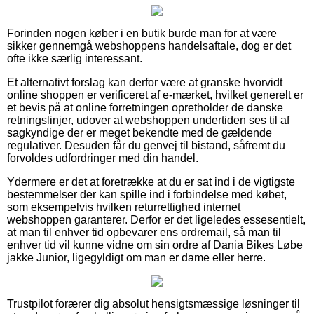
Forinden nogen køber i en butik burde man for at være
sikker gennemgå webshoppens handelsaftale, dog er det
ofte ikke særlig interessant.
Et alternativt forslag kan derfor være at granske hvorvidt
online shoppen er verificeret af e-mærket, hvilket generelt er
et bevis på at online forretningen opretholder de danske
retningslinjer, udover at webshoppen undertiden ses til af
sagkyndige der er meget bekendte med de gældende
regulativer. Desuden får du genvej til bistand, såfremt du
forvoldes udfordringer med din handel.
Ydermere er det at foretrække at du er sat ind i de vigtigste
bestemmelser der kan spille ind i forbindelse med købet,
som eksempelvis hvilken returrettighed internet
webshoppen garanterer. Derfor er det ligeledes essesentielt,
at man til enhver tid opbevarer ens ordremail, så man til
enhver tid vil kunne vidne om sin ordre af Dania Bikes Løbe
jakke Junior, ligegyldigt om man er dame eller herre.
Trustpilot forærer dig absolut hensigtsmæssige løsninger til