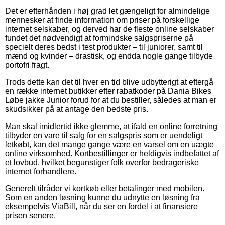
Det er efterhånden i høj grad let gængeligt for almindelige
mennesker at finde information om priser på forskellige
internet selskaber, og derved har de fleste online selskaber
fundet det nødvendigt at formindske salgspriserne på
specielt deres bedst i test produkter – til juniorer, samt til
mænd og kvinder – drastisk, og endda nogle gange tilbyde
portofri fragt.
Trods dette kan det til hver en tid blive udbytterigt at eftergå
en række internet butikker efter rabatkoder på Dania Bikes
Løbe jakke Junior forud for at du bestiller, således at man er
skudsikker på at antage den bedste pris.
Man skal imidlertid ikke glemme, at ifald en online forretning
tilbyder en vare til salg for en salgspris som er uendeligt
letkøbt, kan det mange gange være en varsel om en uægte
online virksomhed. Kortbestillinger er heldigvis indbefattet af
et lovbud, hvilket begunstiger folk overfor bedrageriske
internet forhandlere.
Generelt tilråder vi kortkøb eller betalinger med mobilen.
Som en anden løsning kunne du udnytte en løsning fra
eksempelvis ViaBill, når du ser en fordel i at finansiere
prisen senere.