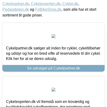
Cykelpartner.dk
,
Cykelexperten.dk
,
Cykler.dk
,
Pedalatleten.dk
og
FriBikeShop.dk
, som alle har et stort
sortiment til gode priser.
Cykelpartner.dk sælger alt inden for cykler, cykeltilbehør
og udstyr og har en bred vifte af reservedele til din cykel.
Klik her for at se deres udvalg.
Se udvalget på Cykelpartner.dk
Cykelexperten.dk vil fremstå som en troværdig og
kvalitetsbevidst cykelforretning, der prioriterer god