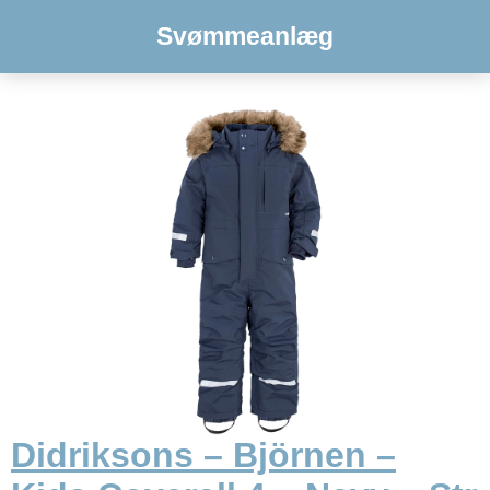
Svømmeanlæg
Didriksons – Björnen –