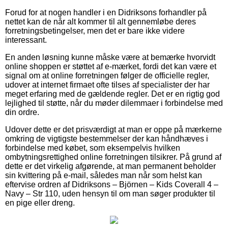
Forud for at nogen handler i en Didriksons forhandler på
nettet kan de når alt kommer til alt gennemløbe deres
forretningsbetingelser, men det er bare ikke videre
interessant.
En anden løsning kunne måske være at bemærke hvorvidt
online shoppen er støttet af e-mærket, fordi det kan være et
signal om at online forretningen følger de officielle regler,
udover at internet firmaet ofte tilses af specialister der har
meget erfaring med de gældende regler. Det er en rigtig god
lejlighed til støtte, når du møder dilemmaer i forbindelse med
din ordre.
Udover dette er det prisværdigt at man er oppe på mærkerne
omkring de vigtigste bestemmelser der kan håndhæves i
forbindelse med købet, som eksempelvis hvilken
ombytningsrettighed online forretningen tilsikrer. På grund af
dette er det virkelig afgørende, at man permanent beholder
sin kvittering på e-mail, således man når som helst kan
eftervise ordren af Didriksons – Björnen – Kids Coverall 4 –
Navy – Str 110, uden hensyn til om man søger produkter til
en pige eller dreng.