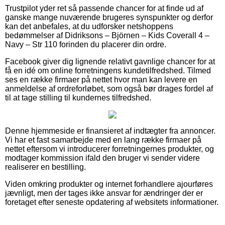
Trustpilot yder ret så passende chancer for at finde ud af
ganske mange nuværende brugeres synspunkter og derfor
kan det anbefales, at du udforsker netshoppens
bedømmelser af Didriksons – Björnen – Kids Coverall 4 –
Navy – Str 110 forinden du placerer din ordre.
Facebook giver dig lignende relativt gavnlige chancer for at
få en idé om online forretningens kundetilfredshed. Tilmed
ses en række firmaer på nettet hvor man kan levere en
anmeldelse af ordreforløbet, som også bør drages fordel af
til at tage stilling til kundernes tilfredshed.
Denne hjemmeside er finansieret af indtægter fra annoncer.
Vi har et fast samarbejde med en lang række firmaer på
nettet eftersom vi introducerer forretningernes produkter, og
modtager kommission ifald den bruger vi sender videre
realiserer en bestilling.
Viden omkring produkter og internet forhandlere ajourføres
jævnligt, men der tages ikke ansvar for ændringer der er
foretaget efter seneste opdatering af websitets informationer.