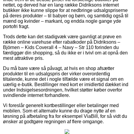
nettet, og derved har en lang række Didriksons internet
butikker ikke kunne slippe for at nedbringe udsalgspriserne
på deres produkter – til babyer og børn, og samtidig også til
mænd og kvinder – markant, og endda nogle gange yde
portofri fragt.
Trods dette kan det stadigvæk være gavnligt at prøve en
række online varehuse efter rabatkoder på Didriksons –
Björnen – Kids Coverall 4 – Navy – Str 110 forinden du
færdiggør din shopping, så du ikke er i tvivl om at opnå den
mest attraktive pris.
Du må bare være så påvagt, at hvis en shop afsætter
produkter til en udsalgspris der virker overordentlig
tiltalende, kunne det i nogle tilfælde være et signal om en
uærlig e-butik. Bestillinger med kort er imidlertid dækket ind
under Indsigelsesordningen, hvilket støtter køber overfor
svindlende internet forhandlere.
Vi foreslår generelt kortbestillinger eller betalinger med
mobilen. Som et alternativ kunne du drage nytte af en
løsning på afbetaling fra for eksempel ViaBill, for så vidt du
ønsker at godtgøre regningen af flere omgange.