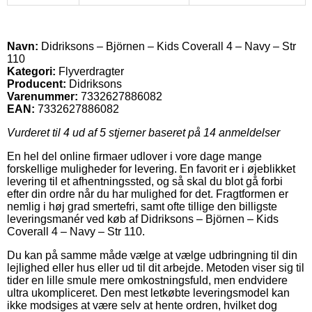
Navn:
Didriksons – Björnen – Kids Coverall 4 – Navy – Str
110
Kategori:
Flyverdragter
Producent:
Didriksons
Varenummer:
7332627886082
EAN:
7332627886082
Vurderet til
4
ud af 5 stjerner baseret på
14
anmeldelser
En hel del online firmaer udlover i vore dage mange
forskellige muligheder for levering. En favorit er i øjeblikket
levering til et afhentningssted, og så skal du blot gå forbi
efter din ordre når du har mulighed for det. Fragtformen er
nemlig i høj grad smertefri, samt ofte tillige den billigste
leveringsmanér ved køb af Didriksons – Björnen – Kids
Coverall 4 – Navy – Str 110.
Du kan på samme måde vælge at vælge udbringning til din
lejlighed eller hus eller ud til dit arbejde. Metoden viser sig til
tider en lille smule mere omkostningsfuld, men endvidere
ultra ukompliceret. Den mest letkøbte leveringsmodel kan
ikke modsiges at være selv at hente ordren, hvilket dog