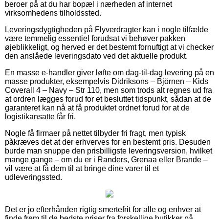
beroer på at du har bopæl i nærheden af internet
virksomhedens tilholdssted.
Leveringsdygtigheden på Flyverdragter kan i nogle tilfælde
være temmelig essentiel forudsat vi behøver pakken
øjeblikkeligt, og herved er det bestemt fornuftigt at vi checker
den anslåede leveringsdato ved det aktuelle produkt.
En masse e-handler giver løfte om dag-til-dag levering på en
masse produkter, eksempelvis Didriksons – Björnen – Kids
Coverall 4 – Navy – Str 110, men som trods alt regnes ud fra
at ordren lægges forud for et besluttet tidspunkt, sådan at de
garanteret kan nå at få produktet ordnet forud for at de
logistikansatte får fri.
Nogle få firmaer på nettet tilbyder fri fragt, men typisk
påkræves det at der erhverves for en bestemt pris. Desuden
burde man snuppe den prisbilligste leveringsversion, hvilket
mange gange – om du er i Randers, Grenaa eller Brande –
vil være at få dem til at bringe dine varer til et
udleveringssted.
Det er jo efterhånden rigtig smertefrit for alle og enhver at
finde frem til de bedste priser fra forskellige butikker på