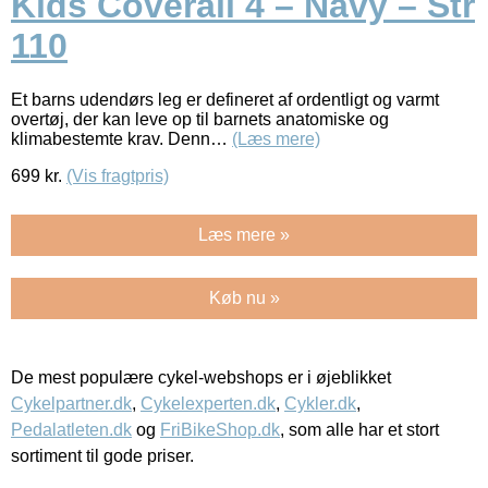
Kids Coverall 4 – Navy – Str
110
Et barns udendørs leg er defineret af ordentligt og varmt
overtøj, der kan leve op til barnets anatomiske og
klimabestemte krav. Denn…
(Læs mere)
699
kr.
(Vis fragtpris)
Læs mere »
Køb nu »
De mest populære cykel-webshops er i øjeblikket
Cykelpartner.dk
,
Cykelexperten.dk
,
Cykler.dk
,
Pedalatleten.dk
og
FriBikeShop.dk
, som alle har et stort
sortiment til gode priser.