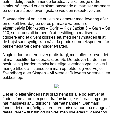
ualmindeligt bestemmende forudsat vi skal bruge ordren
straks, så herved er det skam passende at man ser nærmere
på den anslåede leveringsdato ved den respektive vare.
Størstedelen af online outlets reklamerer med levering efter
en enkelt hverdag på deres primære varenumre,
eksempelvis Didriksons – Corin – Kids Jacket 3 – Grøn – Str
110, som trods alt beroer på at bestillingen realiseres
tidligere end et givent klokkeslæt, med hensynstagen til at
de højst sandsynligt kan nå at få produkterne ekspederet før
pakkemedarbejderne holder fyraften.
Nogle e-forhandlere lover gratis fragt, men oftest kræver det
at man bestiller for et præcist beløb. Derudover burde man
beslutte sig for den mindst kostelige leveringstype, hvilket i
mange tilfælde – uanset om man opholder sig ved Vejle,
Svendborg eller Skagen – vil være at få leveret varerne til en
pakkeshop.
Det er jo efterhånden i høj grad nemt for alle og enhver at
finde information om priser fra forskellige e-firmaer, og ergo
har massevis af Didriksons internet handler i Danmark
fundet det uundgåeligt at reducere prisniveauet på mange af
deres varer – til børn og babyer, men ligeledes til damer og