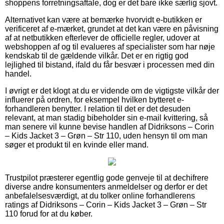
shoppens forretningsaftale, dog er det bare ikke særlig sjovt.
Alternativet kan være at bemærke hvorvidt e-butikken er
verificeret af e-mærket, grundet at det kan være en påvisning
af at netbutikken efterlever de officielle regler, udover at
webshoppen af og til evalueres af specialister som har nøje
kendskab til de gældende vilkår. Det er en rigtig god
lejlighed til bistand, ifald du får besvær i processen med din
handel.
I øvrigt er det klogt at du er vidende om de vigtigste vilkår der
influerer på ordren, for eksempel hvilken bytteret e-
forhandleren benytter. I relation til det er det desuden
relevant, at man stadig bibeholder sin e-mail kvittering, så
man senere vil kunne bevise handlen af Didriksons – Corin
– Kids Jacket 3 – Grøn – Str 110, uden hensyn til om man
søger et produkt til en kvinde eller mand.
Trustpilot præsterer egentlig gode genveje til at dechifrere
diverse andre konsumenters anmeldelser og derfor er det
anbefalelsesværdigt, at du tolker online forhandlerens
ratings af Didriksons – Corin – Kids Jacket 3 – Grøn – Str
110 forud for at du køber.