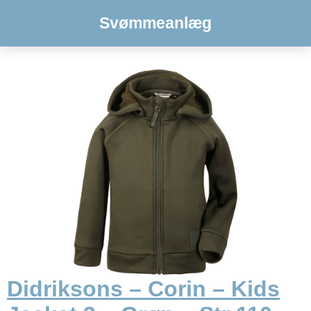
Svømmeanlæg
Didriksons – Corin – Kids