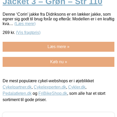
Jacket 3 – Grøn – Str 110
Denne ‘Corin’ jakke fra Didriksons er en lækker jakke, som
egner sig godt til brug forår og efterår. Modellen er i en kraftig
kva…
(Læs mere)
269
kr.
(Vis fragtpris)
Læs mere »
Køb nu »
De mest populære cykel-webshops er i øjeblikket
Cykelpartner.dk
,
Cykelexperten.dk
,
Cykler.dk
,
Pedalatleten.dk
og
FriBikeShop.dk
, som alle har et stort
sortiment til gode priser.