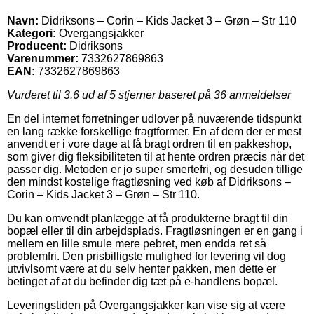
Navn:
Didriksons – Corin – Kids Jacket 3 – Grøn – Str 110
Kategori:
Overgangsjakker
Producent:
Didriksons
Varenummer:
7332627869863
EAN:
7332627869863
Vurderet til
3.6
ud af 5 stjerner baseret på
36
anmeldelser
En del internet forretninger udlover på nuværende tidspunkt
en lang række forskellige fragtformer. En af dem der er mest
anvendt er i vore dage at få bragt ordren til en pakkeshop,
som giver dig fleksibiliteten til at hente ordren præcis når det
passer dig. Metoden er jo super smertefri, og desuden tillige
den mindst kostelige fragtløsning ved køb af Didriksons –
Corin – Kids Jacket 3 – Grøn – Str 110.
Du kan omvendt planlægge at få produkterne bragt til din
bopæl eller til din arbejdsplads. Fragtløsningen er en gang i
mellem en lille smule mere pebret, men endda ret så
problemfri. Den prisbilligste mulighed for levering vil dog
utvivlsomt være at du selv henter pakken, men dette er
betinget af at du befinder dig tæt på e-handlens bopæl.
Leveringstiden på Overgangsjakker kan vise sig at være