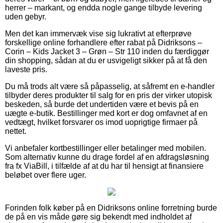
herrer – markant, og endda nogle gange tilbyde levering
uden gebyr.
Men det kan immervæk vise sig lukrativt at efterprøve
forskellige online forhandlere efter rabat på Didriksons –
Corin – Kids Jacket 3 – Grøn – Str 110 inden du færdiggør
din shopping, sådan at du er usvigeligt sikker på at få den
laveste pris.
Du må trods alt være så påpasselig, at såfremt en e-handler
tilbyder deres produkter til salg for en pris der virker utopisk
beskeden, så burde det undertiden være et bevis på en
uægte e-butik. Bestillinger med kort er dog omfavnet af en
vedtægt, hvilket forsvarer os imod uoprigtige firmaer på
nettet.
Vi anbefaler kortbestillinger eller betalinger med mobilen.
Som alternativ kunne du drage fordel af en afdragsløsning
fra fx ViaBill, i tilfælde af at du har til hensigt at finansiere
beløbet over flere uger.
Forinden folk køber på en Didriksons online forretning burde
de på en vis måde gøre sig bekendt med indholdet af