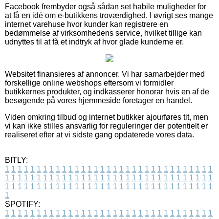
Facebook frembyder også sådan set habile muligheder for
at få en idé om e-butikkens troværdighed. I øvrigt ses mange
internet varehuse hvor kunder kan registrere en
bedømmelse af virksomhedens service, hvilket tillige kan
udnyttes til at få et indtryk af hvor glade kunderne er.
Websitet finansieres af annoncer. Vi har samarbejder med
forskellige online webshops eftersom vi formidler
butikkernes produkter, og indkasserer honorar hvis en af de
besøgende på vores hjemmeside foretager en handel.
Viden omkring tilbud og internet butikker ajourføres tit, men
vi kan ikke stilles ansvarlig for reguleringer der potentielt er
realiseret efter at vi sidste gang opdaterede vores data.
BITLY:
1
1
1
1
1
1
1
1
1
1
1
1
1
1
1
1
1
1
1
1
1
1
1
1
1
1
1
1
1
1
1
1
1
1
1
1
1
1
1
1
1
1
1
1
1
1
1
1
1
1
1
1
1
1
1
1
1
1
1
1
1
1
1
1
1
1
1
1
1
1
1
1
1
1
1
1
1
1
1
1
1
1
1
1
1
1
1
1
1
1
1
1
1
1
1
1
1
1
1
1
SPOTIFY:
1
1
1
1
1
1
1
1
1
1
1
1
1
1
1
1
1
1
1
1
1
1
1
1
1
1
1
1
1
1
1
1
1