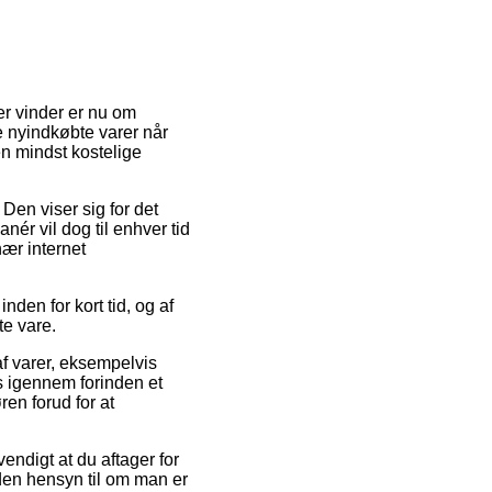
er vinder er nu om
 de nyindkøbte varer når
en mindst kostelige
 Den viser sig for det
ér vil dog til enhver tid
ær internet
den for kort tid, og af
te vare.
f varer, eksempelvis
es igennem forinden et
en forud for at
vendigt at du aftager for
den hensyn til om man er