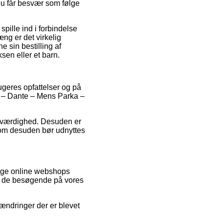
du får besvær som følge
pille ind i forbindelse
g er det virkelig
 sin bestilling af
sen eller et barn.
rugeres opfattelser og på
ons – Dante – Mens Parka –
roværdighed. Desuden er
som desuden bør udnyttes
lige online webshops
 af de besøgende på vores
ændringer der er blevet