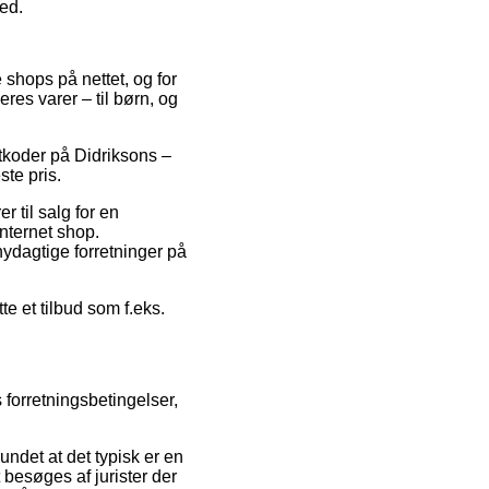
ted.
 shops på nettet, og for
res varer – til børn, og
atkoder på Didriksons –
ste pris.
 til salg for en
internet shop.
nydagtige forretninger på
te et tilbud som f.eks.
 forretningsbetingelser,
undet at det typisk er en
t besøges af jurister der