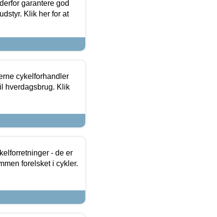
 derfor garantere god
dstyr. Klik her for at
erne cykelforhandler
til hverdagsbrug. Klik
lforretninger - de er
mmen forelsket i cykler.