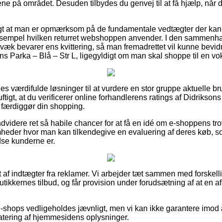
e på området. Desuden tilbydes du genvej til at få hjælp, når 
igt at man er opmærksom på de fundamentale vedtægter der kan s
sempel hvilken returret webshoppen anvender. I den sammenhæn
æk bevarer ens kvittering, så man fremadrettet vil kunne bevidne
 Parka – Blå – Str L, ligegyldigt om man skal shoppe til en vok
les værdifulde løsninger til at vurdere en stor gruppe aktuelle b
nuftigt, at du verificerer online forhandlerens ratings af Didriks
du færdiggør din shopping.
videre ret så habile chancer for at få en idé om e-shoppens t
mheder hvor man kan tilkendegive en evaluering af deres køb, 
redse kunderne er.
t af indtægter fra reklamer. Vi arbejder tæt sammen med forskel
utikkernes tilbud, og får provision under forudsætning af at en
-shops vedligeholdes jævnligt, men vi kan ikke garantere imod 
datering af hjemmesidens oplysninger.