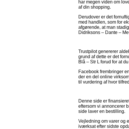
har megen viden om loven
af din shopping.
Derudover er det fornuft
med handlen, som for ek
afgørende, at man stadigv
Didriksons – Dante – Mens
Trustpilot genererer alde
grund af dette er det for
Blå – Str L forud for at 
Facebook frembringer end
der en del online virkso
til vurdering af hvor tilf
Denne side er finansiere
eftersom vi annoncerer b
side laver en bestilling.
Vejledning om varer og e
iværksat efter sidste op