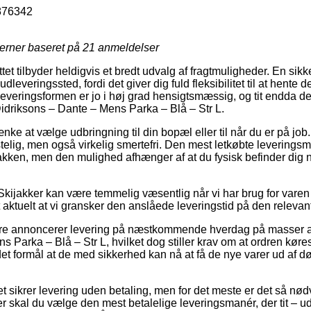
876342
jerner baseret på
21
anmeldelser
et tilbyder heldigvis et bredt udvalg af fragtmuligheder. En sikk
t udleveringssted, fordi det giver dig fuld fleksibilitet til at hente
Leveringsformen er jo i høj grad hensigtsmæssig, og tit endda d
idriksons – Dante – Mens Parka – Blå – Str L.
nke at vælge udbringning til din bopæl eller til når du er på job.
lig, men også virkelig smertefri. Den mest letkøbte leveringsman
akken, men den mulighed afhænger af at du fysisk befinder dig n
kijakker kan være temmelig væsentlig når vi har brug for varen in
aktuelt at vi gransker den anslåede leveringstid på den relevan
lere annoncerer levering på næstkommende hverdag på masser a
 Parka – Blå – Str L, hvilket dog stiller krav om at ordren kør
et formål at de med sikkerhed kan nå at få de nye varer ud af dør
ttet sikrer levering uden betaling, men for det meste er det så nød
r skal du vælge den mest betalelige leveringsmanér, der tit – u