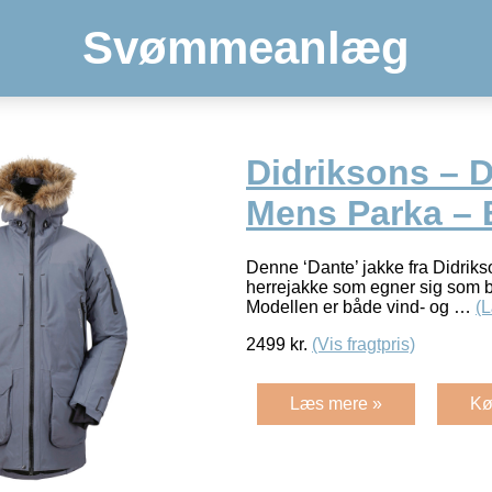
Svømmeanlæg
Didriksons – D
Mens Parka – B
Denne ‘Dante’ jakke fra Didriks
herrejakke som egner sig som bå
Modellen er både vind- og …
(
2499
kr.
(Vis fragtpris)
Læs mere »
Kø