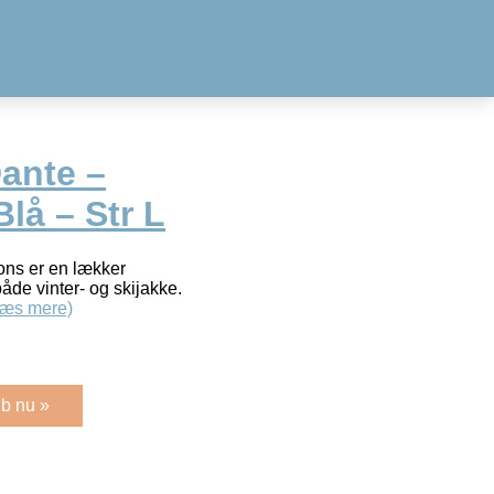
ante –
lå – Str L
ons er en lækker
de vinter- og skijakke.
Læs mere)
b nu »