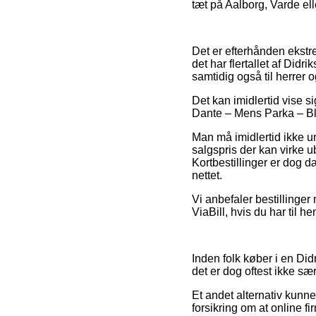
tæt på Aalborg, Varde elle
Det er efterhånden ekstre
det har flertallet af Did
samtidig også til herrer 
Det kan imidlertid vise s
Dante – Mens Parka – Blå 
Man må imidlertid ikke u
salgspris der kan virke u
Kortbestillinger er dog d
nettet.
Vi anbefaler bestillinger
ViaBill, hvis du har til h
Inden folk køber i en Did
det er dog oftest ikke sær
Et andet alternativ kunne
forsikring om at online fi