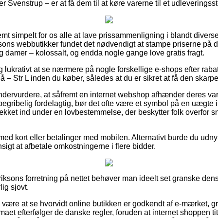
r Svenstrup – er at få dem til at køre varerne til et udleveringss
mt simpelt for os alle at lave prissammenligning i blandt diverse
riksons webbutikker fundet det nødvendigt at stampe priserne på de
og damer – kolossalt, og endda nogle gange love gratis fragt.
ig lukrativt at se nærmere på nogle forskellige e-shops efter rab
– Str L inden du køber, således at du er sikret at få den skarpe
ndervurdere, at såfremt en internet webshop afhænder deres varer
begribelig fordelagtig, bør det ofte være et symbol på en uægte 
ækket ind under en lovbestemmelse, der beskytter folk overfor s
 med kort eller betalinger med mobilen. Alternativt burde du udnyt
ensigt at afbetale omkostningerne i flere bidder.
riksons forretning på nettet behøver man ideelt set granske dens
lig sjovt.
 være at se hvorvidt online butikken er godkendt af e-mærket, gr
rmaet efterfølger de danske regler, foruden at internet shoppen ti