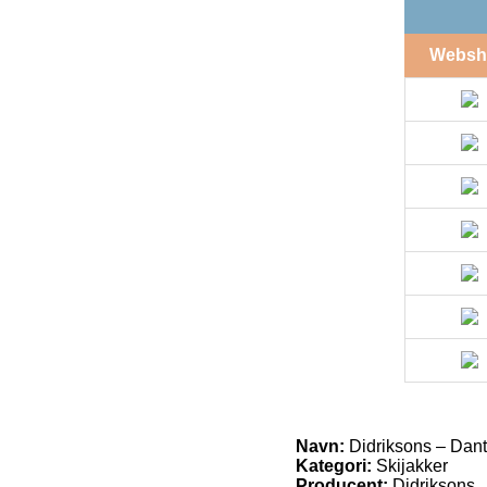
Websh
Navn:
Didriksons – Dant
Kategori:
Skijakker
Producent:
Didriksons