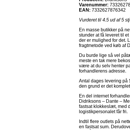
Varenummer:
7332627
EAN:
7332627876342
Vurderet til
4.5
ud af 5 st
En masse butikker på nett
stunder at få leveret til e
der er mulighed for det. 
fragtmetode ved køb af D
Du burde lige så vel påtæ
meste en tak mere bekoste
være at du selv henter p
forhandlerens adresse.
Antal dages levering på S
den grund er det komplet 
En del internet forhand
Didriksons – Dante – Mens
fastsat klokkeslæt, med d
logistikpersonalet får fri.
Indtil flere outlets på ne
en fastsat sum. Derudove