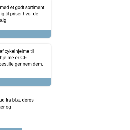
 med et godt sortiment
g til priser hvor de
alg.
f cykelhjelme til
lhjelme er CE-
 bestille gennem dem.
 fra bl.a. deres
mer og