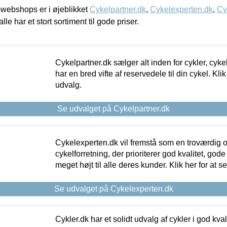
webshops er i øjeblikket
Cykelpartner.dk
,
Cykelexperten.dk
,
Cy
alle har et stort sortiment til gode priser.
Cykelpartner.dk sælger alt inden for cykler, cyke
har en bred vifte af reservedele til din cykel. Klik
udvalg.
Se udvalget på Cykelpartner.dk
Cykelexperten.dk vil fremstå som en troværdig o
cykelforretning, der prioriterer god kvalitet, god
meget højt til alle deres kunder. Klik her for at s
Se udvalget på Cykelexperten.dk
Cykler.dk har et solidt udvalg af cykler i god kvalit