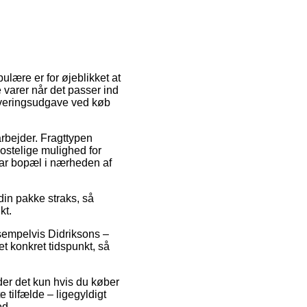
ulære er for øjeblikket at
 varer når det passer ind
leveringsudgave ved køb
arbejder. Fragttypen
ostelige mulighed for
 har bopæl i nærheden af
din pakke straks, så
kt.
sempelvis Didriksons –
t konkret tidspunkt, så
der det kun hvis du køber
e tilfælde – ligegyldigt
ed.