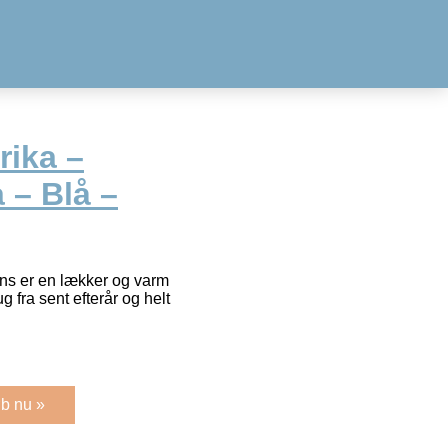
rika –
– Blå –
ons er en lækker og varm
g fra sent efterår og helt
b nu »