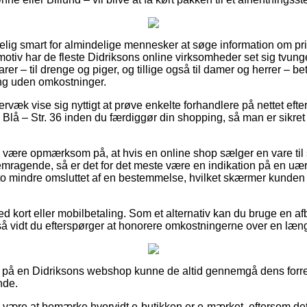
lig smart for almindelige mennesker at søge information om pris
motiv har de fleste Didriksons online virksomheder set sig tvunge
er – til drenge og piger, og tillige også til damer og herrer – be
ing uden omkostninger.
væk vise sig nyttigt at prøve enkelte forhandlere på nettet efte
lå – Str. 36 inden du færdiggør din shopping, så man er sikret 
være opmærksom på, at hvis en online shop sælger en vare til s
remragende, så er det for det meste være en indikation på en uæ
sto mindre omsluttet af en bestemmelse, hvilket skærmer kunden
d kort eller mobilbetaling. Som et alternativ kan du bruge en a
 så vidt du efterspørger at honorere omkostningerne over en læn
på en Didriksons webshop kunne de altid gennemgå dens forret
nde.
e være at bemærke hvorvidt e-butikken er e-mærket, eftersom de