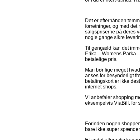
Det er efterhånden temme
forretninger, og med det 
salgspriserne på deres var
nogle gange sikre lever
Til gengæld kan det immer
Erika – Womens Parka – B
betalelige pris.
Man bør lige meget hvad 
anses for besynderligt f
betalingskort er ikke de
internet shops.
Vi anbefaler shopping me
eksempelvis ViaBill, for
Forinden nogen shopper 
bare ikke super spænde
Et andet alternativ kunn