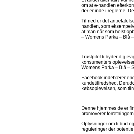
om at e-handlen efterkomm
der er inde i reglerne. D
Tilmed er det anbefalels
handlen, som eksempelvis 
at man når som helst opb
– Womens Parka – Blå – S
Trustpilot tilbyder dig 
konsumenters oplevelser o
Womens Parka – Blå – Str.
Facebook indebærer endv
kundetilfredshed. Derudo
købsoplevelsen, som tilme
Denne hjemmeside er fina
promoverer forretningerne
Oplysninger om tilbud o
reguleringer der potenti