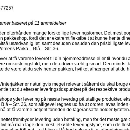
877257
jerner baseret på
11
anmeldelser
der efterhånden mange forskellige leveringsformer. Det mest pop
n pakkeshop, fordi det er ekstremt fleksibelt at kunne hente dine
altså usædvanlig let, samt desuden desuden den prisbilligste 
Womens Parka – Blå – Str. 36.
er at få varerne leveret til din hjemmeadresse eller til hvor du 
e mere omkostningsfuld, men derudover vældig smart. Den mindst k
 tilfælde være at du selv henter pakken, hvilket afhænger af at du
interjakker er naturligvis meget relevant såfremt du skal bruge 
entielt at du efterser leveringstidspunktet på det respektive produ
hops yder levering på næste hverdag på utallige produkter, ek
å – Str. 36, som alligevel regnes ud fra at ordren laves inden e
 nå at få varerne betjent forinden de lageransatte holder fyraften.
 nettet frembyder levering uden betaling, men for det meste gæl
nativt må man tage den mest letkøbte leveringstype, som i de flest
e eller Billund – vil blive at få kørt pakken til et afhentningsst