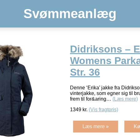
Svømmeanlæg
Didriksons – E
Womens Parka 
Str. 36
Denne ‘Erika’ jakke fra Didriks
vinterjakke, som egner sig til bru
frem til for&aring…
(Læs mere)
1349
kr.
(Vis fragtpris)
Læs mere »
Kø