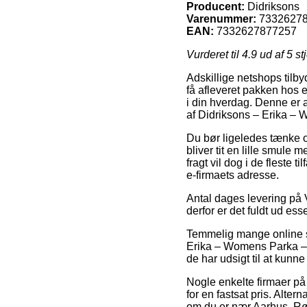
Producent:
Didriksons
Varenummer:
7332627
EAN:
7332627877257
Vurderet til
4.9
ud af 5 st
Adskillige netshops tilby
få afleveret pakken hos e
i din hverdag. Denne er 
af Didriksons – Erika – 
Du bør ligeledes tænke ov
bliver tit en lille smul
fragt vil dog i de fleste
e-firmaets adresse.
Antal dages levering på V
derfor er det fuldt ud ess
Temmelig mange online s
Erika – Womens Parka – Bl
de har udsigt til at kunne
Nogle enkelte firmaer på
for en fastsat pris. Alter
om du er nær Aarhus, Rønn