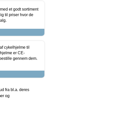
 med et godt sortiment
g til priser hvor de
alg.
f cykelhjelme til
lhjelme er CE-
 bestille gennem dem.
 fra bl.a. deres
mer og