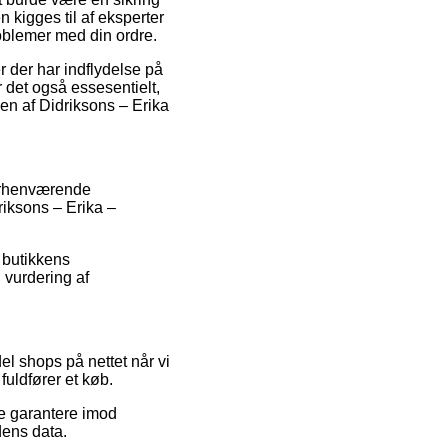
 kigges til af eksperter
roblemer med din ordre.
 der har indflydelse på
r det også essesentielt,
en af Didriksons – Erika
forhenværende
riksons – Erika –
 butikkens
 vurdering af
l shops på nettet når vi
fuldfører et køb.
e garantere imod
dens data.