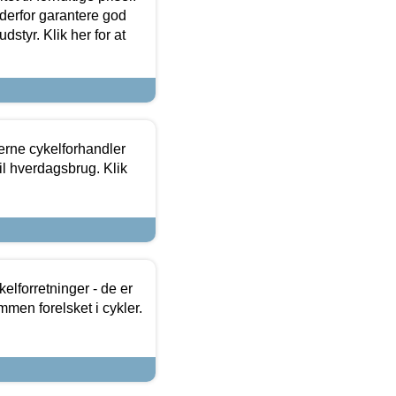
 derfor garantere god
dstyr. Klik her for at
erne cykelforhandler
til hverdagsbrug. Klik
lforretninger - de er
mmen forelsket i cykler.