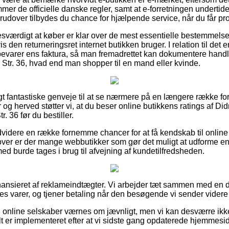
er de officielle danske regler, samt at e-forretningen undertiden
erudover tilbydes du chance for hjælpende service, når du får p
esværdigt at køber er klar over de mest essentielle bestemmelser
den returneringsret internet butikken bruger. I relation til det e
evarer ens faktura, så man fremadrettet kan dokumentere handl
tr. 36, hvad end man shopper til en mand eller kvinde.
evigt fantastiske genveje til at se nærmere på en længere række 
g herved støtter vi, at du beser online butikkens ratings af Did
 36 før du bestiller.
idere en række fornemme chancer for at få kendskab til online
ver er der mange webbutikker som gør det muligt at udforme en
d burde tages i brug til afvejning af kundetilfredsheden.
nsieret af reklameindtægter. Vi arbejder tæt sammen med en de
s varer, og tjener betaling når den besøgende vi sender videre 
g online selskaber værnes om jævnligt, men vi kan desværre ikk
elt er implementeret efter at vi sidste gang opdaterede hjemmesi