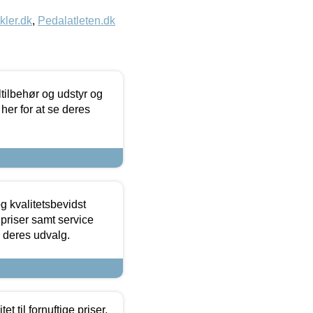
kler.dk
,
Pedalatleten.dk
ltilbehør og udstyr og
 her for at se deres
g kvalitetsbevidst
e priser samt service
e deres udvalg.
et til fornuftige priser.