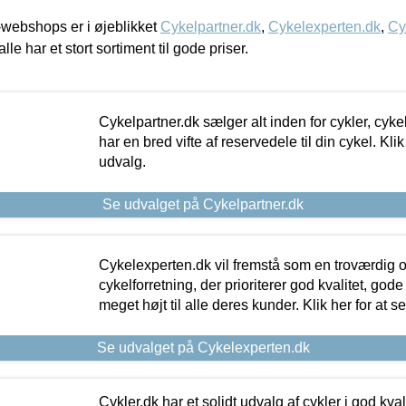
webshops er i øjeblikket
Cykelpartner.dk
,
Cykelexperten.dk
,
Cy
alle har et stort sortiment til gode priser.
Cykelpartner.dk sælger alt inden for cykler, cyke
har en bred vifte af reservedele til din cykel. Klik
udvalg.
Se udvalget på Cykelpartner.dk
Cykelexperten.dk vil fremstå som en troværdig o
cykelforretning, der prioriterer god kvalitet, god
meget højt til alle deres kunder. Klik her for at s
Se udvalget på Cykelexperten.dk
Cykler.dk har et solidt udvalg af cykler i god kvalit