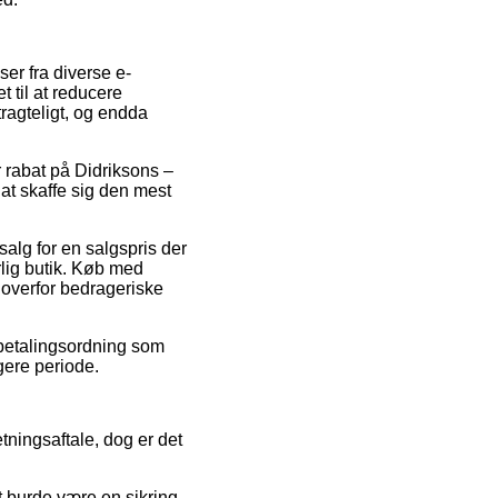
er fra diverse e-
t til at reducere
tragteligt, og endda
r rabat på Didriksons –
at skaffe sig den mest
alg for en salgspris der
rlig butik. Køb med
 overfor bedrageriske
fbetalingsordning som
gere periode.
ningsaftale, dog er det
t burde være en sikring