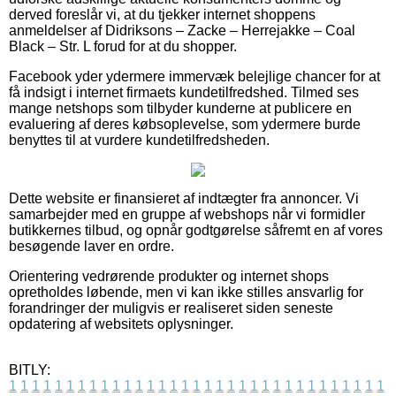
derved foreslår vi, at du tjekker internet shoppens
anmeldelser af Didriksons – Zacke – Herrejakke – Coal
Black – Str. L forud for at du shopper.
Facebook yder ydermere immervæk belejlige chancer for at
få indsigt i internet firmaets kundetilfredshed. Tilmed ses
mange netshops som tilbyder kunderne at publicere en
evaluering af deres købsoplevelse, som ydermere burde
benyttes til at vurdere kundetilfredsheden.
Dette website er finansieret af indtægter fra annoncer. Vi
samarbejder med en gruppe af webshops når vi formidler
butikkernes tilbud, og opnår godtgørelse såfremt en af vores
besøgende laver en ordre.
Orientering vedrørende produkter og internet shops
opretholdes løbende, men vi kan ikke stilles ansvarlig for
forandringer der muligvis er realiseret siden seneste
opdatering af websitets oplysninger.
BITLY:
1
1
1
1
1
1
1
1
1
1
1
1
1
1
1
1
1
1
1
1
1
1
1
1
1
1
1
1
1
1
1
1
1