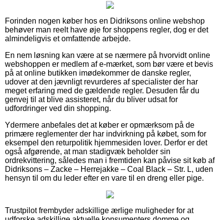
Forinden nogen køber hos en Didriksons online webshop
behøver man reelt have øje for shoppens regler, dog er det
almindeligvis et omfattende arbejde.
En nem løsning kan være at se nærmere på hvorvidt online
webshoppen er medlem af e-mærket, som bør være et bevis
på at online butikken imødekommer de danske regler,
udover at den jævnligt revurderes af specialister der har
meget erfaring med de gældende regler. Desuden får du
genvej til at blive assisteret, når du bliver udsat for
udfordringer ved din shopping.
Ydermere anbefales det at køber er opmærksom på de
primære reglementer der har indvirkning på købet, som for
eksempel den returpolitik hjemmesiden lover. Derfor er det
også afgørende, at man stadigvæk beholder sin
ordrekvittering, således man i fremtiden kan påvise sit køb af
Didriksons – Zacke – Herrejakke – Coal Black – Str. L, uden
hensyn til om du leder efter en vare til en dreng eller pige.
Trustpilot frembyder adskillige ærlige muligheder for at
udforske adskillige aktuelle konsumenters domme og