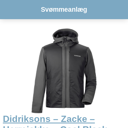
Svømmeanlæg
Didriksons – Zacke –