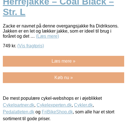
Herrejakke – Coal Black –
Str. L
Zacke er navnet på denne overgangsjakke fra Didriksons.
Jakken er en let og lækker jakke, som er ideel til brug i
foråret og det …
(Læs mere)
749
kr.
(Vis fragtpris)
Læs mere »
Køb nu »
De mest populære cykel-webshops er i øjeblikket
Cykelpartner.dk
,
Cykelexperten.dk
,
Cykler.dk
,
Pedalatleten.dk
og
FriBikeShop.dk
, som alle har et stort
sortiment til gode priser.