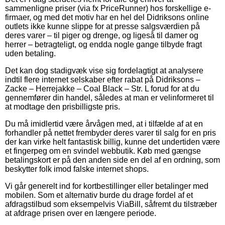
sammenligne priser (via fx PriceRunner) hos forskellige e-
firmaer, og med det motiv har en hel del Didriksons online
outlets ikke kunne slippe for at presse salgsværdien på
deres varer – til piger og drenge, og ligeså til damer og
herrer – betragteligt, og endda nogle gange tilbyde fragt
uden betaling.
Det kan dog stadigvæk vise sig fordelagtigt at analysere
indtil flere internet selskaber efter rabat på Didriksons –
Zacke – Herrejakke – Coal Black – Str. L forud for at du
gennemfører din handel, således at man er velinformeret til
at modtage den prisbilligste pris.
Du må imidlertid være årvågen med, at i tilfælde af at en
forhandler på nettet frembyder deres varer til salg for en pris
der kan virke helt fantastisk billig, kunne det undertiden være
et fingerpeg om en svindel webbutik. Køb med gængse
betalingskort er på den anden side en del af en ordning, som
beskytter folk imod falske internet shops.
Vi går generelt ind for kortbestillinger eller betalinger med
mobilen. Som et alternativ burde du drage fordel af et
afdragstilbud som eksempelvis ViaBill, såfremt du tilstræber
at afdrage prisen over en længere periode.