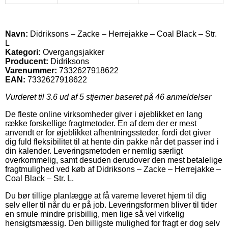
Navn:
Didriksons – Zacke – Herrejakke – Coal Black – Str.
L
Kategori:
Overgangsjakker
Producent:
Didriksons
Varenummer:
7332627918622
EAN:
7332627918622
Vurderet til
3.6
ud af 5 stjerner baseret på
46
anmeldelser
De fleste online virksomheder giver i øjeblikket en lang
række forskellige fragtmetoder. En af dem der er mest
anvendt er for øjeblikket afhentningssteder, fordi det giver
dig fuld fleksibilitet til at hente din pakke når det passer ind i
din kalender. Leveringsmetoden er nemlig særligt
overkommelig, samt desuden derudover den mest betalelige
fragtmulighed ved køb af Didriksons – Zacke – Herrejakke –
Coal Black – Str. L.
Du bør tillige planlægge at få varerne leveret hjem til dig
selv eller til når du er på job. Leveringsformen bliver til tider
en smule mindre prisbillig, men lige så vel virkelig
hensigtsmæssig. Den billigste mulighed for fragt er dog selv