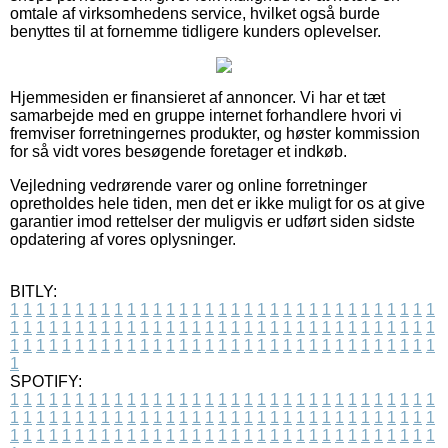
omtale af virksomhedens service, hvilket også burde
benyttes til at fornemme tidligere kunders oplevelser.
Hjemmesiden er finansieret af annoncer. Vi har et tæt
samarbejde med en gruppe internet forhandlere hvori vi
fremviser forretningernes produkter, og høster kommission
for så vidt vores besøgende foretager et indkøb.
Vejledning vedrørende varer og online forretninger
opretholdes hele tiden, men det er ikke muligt for os at give
garantier imod rettelser der muligvis er udført siden sidste
opdatering af vores oplysninger.
BITLY:
1
1
1
1
1
1
1
1
1
1
1
1
1
1
1
1
1
1
1
1
1
1
1
1
1
1
1
1
1
1
1
1
1
1
1
1
1
1
1
1
1
1
1
1
1
1
1
1
1
1
1
1
1
1
1
1
1
1
1
1
1
1
1
1
1
1
1
1
1
1
1
1
1
1
1
1
1
1
1
1
1
1
1
1
1
1
1
1
1
1
1
1
1
1
1
1
1
1
1
1
SPOTIFY:
1
1
1
1
1
1
1
1
1
1
1
1
1
1
1
1
1
1
1
1
1
1
1
1
1
1
1
1
1
1
1
1
1
1
1
1
1
1
1
1
1
1
1
1
1
1
1
1
1
1
1
1
1
1
1
1
1
1
1
1
1
1
1
1
1
1
1
1
1
1
1
1
1
1
1
1
1
1
1
1
1
1
1
1
1
1
1
1
1
1
1
1
1
1
1
1
1
1
1