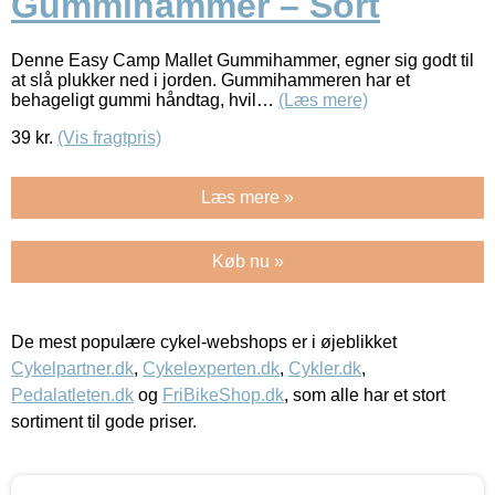
Gummihammer – Sort
Denne Easy Camp Mallet Gummihammer, egner sig godt til
at slå plukker ned i jorden. Gummihammeren har et
behageligt gummi håndtag, hvil…
(Læs mere)
39
kr.
(Vis fragtpris)
Læs mere »
Køb nu »
De mest populære cykel-webshops er i øjeblikket
Cykelpartner.dk
,
Cykelexperten.dk
,
Cykler.dk
,
Pedalatleten.dk
og
FriBikeShop.dk
, som alle har et stort
sortiment til gode priser.