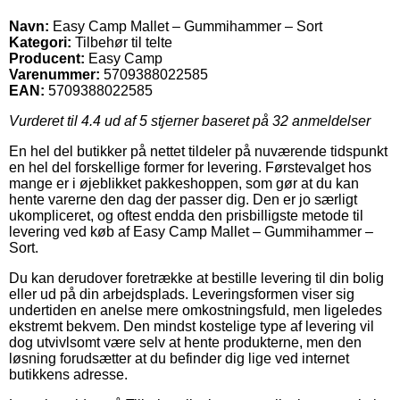
Navn:
Easy Camp Mallet – Gummihammer – Sort
Kategori:
Tilbehør til telte
Producent:
Easy Camp
Varenummer:
5709388022585
EAN:
5709388022585
Vurderet til
4.4
ud af 5 stjerner baseret på
32
anmeldelser
En hel del butikker på nettet tildeler på nuværende tidspunkt
en hel del forskellige former for levering. Førstevalget hos
mange er i øjeblikket pakkeshoppen, som gør at du kan
hente varerne den dag der passer dig. Den er jo særligt
ukompliceret, og oftest endda den prisbilligste metode til
levering ved køb af Easy Camp Mallet – Gummihammer –
Sort.
Du kan derudover foretrække at bestille levering til din bolig
eller ud på din arbejdsplads. Leveringsformen viser sig
undertiden en anelse mere omkostningsfuld, men ligeledes
ekstremt bekvem. Den mindst kostelige type af levering vil
dog utvivlsomt være selv at hente produkterne, men den
løsning forudsætter at du befinder dig lige ved internet
butikkens adresse.