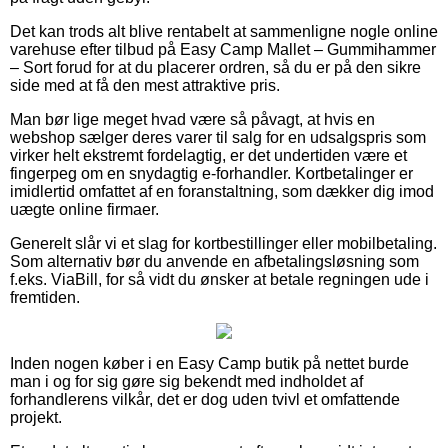
Det kan trods alt blive rentabelt at sammenligne nogle online
varehuse efter tilbud på Easy Camp Mallet – Gummihammer
– Sort forud for at du placerer ordren, så du er på den sikre
side med at få den mest attraktive pris.
Man bør lige meget hvad være så påvagt, at hvis en
webshop sælger deres varer til salg for en udsalgspris som
virker helt ekstremt fordelagtig, er det undertiden være et
fingerpeg om en snydagtig e-forhandler. Kortbetalinger er
imidlertid omfattet af en foranstaltning, som dækker dig imod
uægte online firmaer.
Generelt slår vi et slag for kortbestillinger eller mobilbetaling.
Som alternativ bør du anvende en afbetalingsløsning som
f.eks. ViaBill, for så vidt du ønsker at betale regningen ude i
fremtiden.
Inden nogen køber i en Easy Camp butik på nettet burde
man i og for sig gøre sig bekendt med indholdet af
forhandlerens vilkår, det er dog uden tvivl et omfattende
projekt.