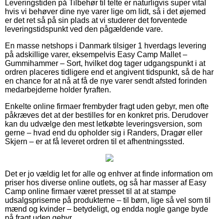
Leveringstiden på Tilbehør til telte er naturligvis super vital
hvis vi behøver dine nye varer lige om lidt, så i det øjemed
er det ret så på sin plads at vi studerer det forventede
leveringstidspunkt ved den pågældende vare.
En masse netshops i Danmark tilsiger 1 hverdags levering
på adskillige varer, eksempelvis Easy Camp Mallet –
Gummihammer – Sort, hvilket dog tager udgangspunkt i at
ordren placeres tidligere end et angivent tidspunkt, så de har
en chance for at nå at få de nye varer sendt afsted forinden
medarbejderne holder fyraften.
Enkelte online firmaer frembyder fragt uden gebyr, men ofte
påkræves det at der bestilles for en konkret pris. Derudover
kan du udvælge den mest letkøbte leveringsversion, som
gerne – hvad end du opholder sig i Randers, Dragør eller
Skjern – er at få leveret ordren til et afhentningssted.
Det er jo vældig let for alle og enhver at finde information om
priser hos diverse online outlets, og så har masser af Easy
Camp online firmaer været presset til at at stampe
udsalgspriserne på produkterne – til børn, lige så vel som til
mænd og kvinder – betydeligt, og endda nogle gange byde
på fragt uden gebyr.