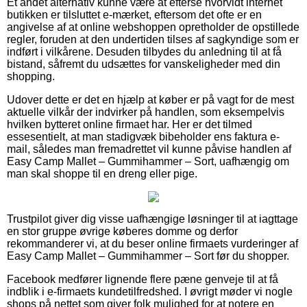
Et andet alternativ kunne være at efterse hvorvidt internet
butikken er tilsluttet e-mærket, eftersom det ofte er en
angivelse af at online webshoppen opretholder de opstillede
regler, foruden at den undertiden tilses af sagkyndige som er
indført i vilkårene. Desuden tilbydes du anledning til at få
bistand, såfremt du udsættes for vanskeligheder med din
shopping.
Udover dette er det en hjælp at køber er på vagt for de mest
aktuelle vilkår der indvirker på handlen, som eksempelvis
hvilken bytteret online firmaet har. Her er det tilmed
essesentielt, at man stadigvæk bibeholder ens faktura e-
mail, således man fremadrettet vil kunne påvise handlen af
Easy Camp Mallet – Gummihammer – Sort, uafhængig om
man skal shoppe til en dreng eller pige.
Trustpilot giver dig visse uafhængige løsninger til at iagttage
en stor gruppe øvrige køberes domme og derfor
rekommanderer vi, at du beser online firmaets vurderinger af
Easy Camp Mallet – Gummihammer – Sort før du shopper.
Facebook medfører lignende flere pæne genveje til at få
indblik i e-firmaets kundetilfredshed. I øvrigt møder vi nogle
shops på nettet som giver folk mulighed for at notere en