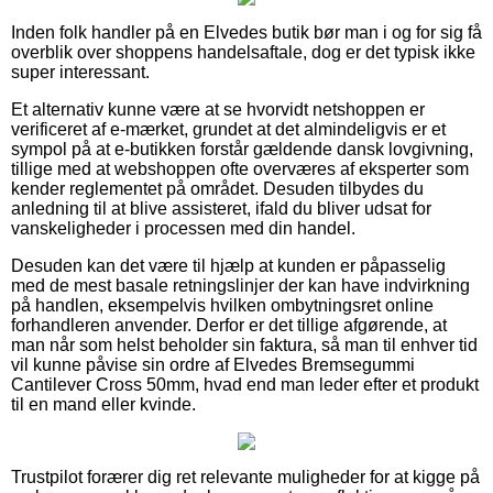
Inden folk handler på en Elvedes butik bør man i og for sig få
overblik over shoppens handelsaftale, dog er det typisk ikke
super interessant.
Et alternativ kunne være at se hvorvidt netshoppen er
verificeret af e-mærket, grundet at det almindeligvis er et
sympol på at e-butikken forstår gældende dansk lovgivning,
tillige med at webshoppen ofte overværes af eksperter som
kender reglementet på området. Desuden tilbydes du
anledning til at blive assisteret, ifald du bliver udsat for
vanskeligheder i processen med din handel.
Desuden kan det være til hjælp at kunden er påpasselig
med de mest basale retningslinjer der kan have indvirkning
på handlen, eksempelvis hvilken ombytningsret online
forhandleren anvender. Derfor er det tillige afgørende, at
man når som helst beholder sin faktura, så man til enhver tid
vil kunne påvise sin ordre af Elvedes Bremsegummi
Cantilever Cross 50mm, hvad end man leder efter et produkt
til en mand eller kvinde.
Trustpilot forærer dig ret relevante muligheder for at kigge på