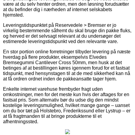
være at du selv henter ordren, men den løsning forudsætter
at du befinder dig i nærheden af internet selskabets
hjemsted.
Leveringstidspunktet på Reservedele > Bremser er jo
virkelig bestemmende såfremt du skal bruge din pakke fluks,
og herved er det selvsagt relevant at du undersøger det
estimerede leveringstidspunkt ved den relevante vare.
En stor portion online forretninger tilbyder levering på næste
hverdag på flere produkter, eksempelvis Elvedes
Bremsegummi Cantilever Cross 50mm, men husk at det
betinges af at bestillingen køres igennem forud for et fastsat
tidspunkt, med hensynstagen til at de med sikkerhed kan nå
at få ordren ordnet inden de pakkeansatte tager hjem.
Enkelte internet varehuse frembyder fragt uden
omkostninger, men for det meste kun hvis der aftages for en
fastsat pris. Som alternativ bør du udse dig den mindst
kostelige leveringsmulighed, hvilket mange gange – uanset
om du bor tæt på Holstebro, Frederikssund eller Lystrup – er
at få fragtmanden til at bringe produkterne til et
afhentningssted.