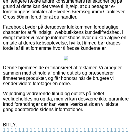
en længere række andre konsumenters reflektioner og på
grund af dette kan det være til hjælp, at du betragter e-
forretningens omtaler af Elvedes Bremsegummi Cantilever
Cross 50mm forud for at du handler.
Facebook byder på derudover fuldkommen fordelagtige
chancer for at få indsigt i webbutikkens kundetilfredshed. I
øvrigt møder vi mange internet shops hvor du kan afgive en
omtale af deres købsoplevelse, hvilket tilmed bør drages
fordel af til at fornemme hvor tilfredse kunderne er.
Denne hjemmeside er finansieret af reklamer. Vi arbejder
sammen med et hold af online outlets og præsenterer
firmaernes produkter, og får honorar når de brugere vi
sender videre foretager en ordre.
Vejledning vedrørende tilbud og outlets på nettet
vedligeholdes nu og da, men vi kan desværre ikke garantere
imod forandringer der kan være iværksat siden vi sidste
gang opdaterede sidens informationer.
BITLY:
1
1
1
1
1
1
1
1
1
1
1
1
1
1
1
1
1
1
1
1
1
1
1
1
1
1
1
1
1
1
1
1
1