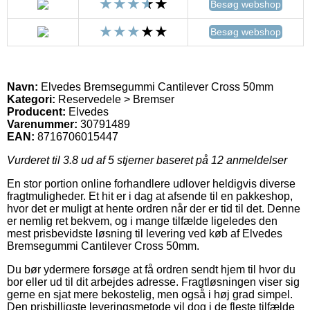
Besøg webshop
Besøg webshop
Navn:
Elvedes Bremsegummi Cantilever Cross 50mm
Kategori:
Reservedele > Bremser
Producent:
Elvedes
Varenummer:
30791489
EAN:
8716706015447
Vurderet til
3.8
ud af 5 stjerner baseret på
12
anmeldelser
En stor portion online forhandlere udlover heldigvis diverse
fragtmuligheder. Et hit er i dag at afsende til en pakkeshop,
hvor det er muligt at hente ordren når der er tid til det. Denne
er nemlig ret bekvem, og i mange tilfælde ligeledes den
mest prisbevidste løsning til levering ved køb af Elvedes
Bremsegummi Cantilever Cross 50mm.
Du bør ydermere forsøge at få ordren sendt hjem til hvor du
bor eller ud til dit arbejdes adresse. Fragtløsningen viser sig
gerne en sjat mere bekostelig, men også i høj grad simpel.
Den prisbilligste leveringsmetode vil dog i de fleste tilfælde