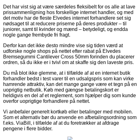
Det har vist sig at være særdeles fleksibelt for os alle at lave
prissammenligning hos forskellige internet handler, og med
det motiv har de fleste Elvedes internet forhandlere set sig
nødsaget til at reducere priserne på deres produkter – til
juniorer, samt til kvinder og mænd – betydeligt, og endda
nogle gange frembyde fri fragt.
Derfor kan det ikke desto mindre vise sig tiden værd at
udforske nogle shops på nettet efter rabat på Elvedes
Bremsegummi Cantilever Cross 50mm forinden du placerer
ordren, så du ikke er i tvivl om at skaffe sig den laveste pris.
Du må blot ikke glemme, at i tilfælde af at en internet butik
forhandler bedst i test varer til en udsalgspris som kan virke
hamrende attraktiv, kan det mange gange være et tegn på en
uoprigtig netbutik. Køb med gængse betalingskort er
heldigvis en del af et reglement, som hjælper dig som kunde
overfor uoprigtige forhandlere på nettet.
Vi anbefaler generelt kortkøb eller betalinger med mobilen.
Som et alternativ bør du anvende en afbetalingsordning som
f.eks. ViaBill, i tilfælde af at du foretrækker at afdrage
pengene i flere bidder.