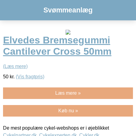
Svømmeanlæg
Elvedes Bremsegummi
Cantilever Cross 50mm
(Læs mere)
50
kr.
(Vis fragtpris)
Læs mere »
Køb nu »
De mest populære cykel-webshops er i øjeblikket
Cykelpartner.dk
,
Cykelexperten.dk
,
Cykler.dk
,