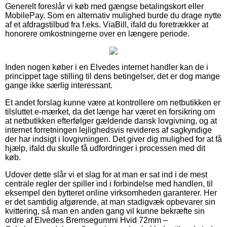
Generelt foreslår vi køb med gængse betalingskort eller
MobilePay. Som en alternativ mulighed burde du drage nytte
af et afdragstilbud fra f.eks. ViaBill, ifald du foretrækker at
honorere omkostningerne over en længere periode.
Inden nogen køber i en Elvedes internet handler kan de i
princippet tage stilling til dens betingelser, det er dog mange
gange ikke særlig interessant.
Et andet forslag kunne være at kontrollere om netbutikken er
tilsluttet e-mærket, da det længe har været en forsikring om
at netbutikken efterfølger gældende dansk lovgivning, og at
internet forretningen lejlighedsvis revideres af sagkyndige
der har indsigt i lovgivningen. Det giver dig mulighed for at få
hjælp, ifald du skulle få udfordringer i processen med dit
køb.
Udover dette slår vi et slag for at man er sat ind i de mest
centrale regler der spiller ind i forbindelse med handlen, til
eksempel den bytteret online virksomheden garanterer. Her
er det samtidig afgørende, at man stadigvæk opbevarer sin
kvittering, så man en anden gang vil kunne bekræfte sin
ordre af Elvedes Bremsegummi Hvid 72mm –