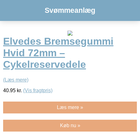
Svømmeanlæg
Elvedes Bremsegummi
Hvid 72mm –
Cykelreservedele
(Læs mere)
40.95
kr.
(Vis fragtpris)
Læs mere »
Køb nu »