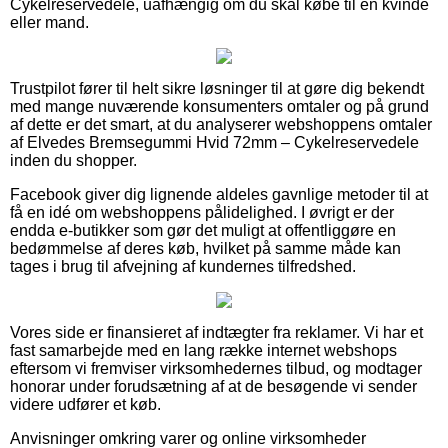
Cykelreservedele, uafhængig om du skal købe til en kvinde
eller mand.
Trustpilot fører til helt sikre løsninger til at gøre dig bekendt
med mange nuværende konsumenters omtaler og på grund
af dette er det smart, at du analyserer webshoppens omtaler
af Elvedes Bremsegummi Hvid 72mm – Cykelreservedele
inden du shopper.
Facebook giver dig lignende aldeles gavnlige metoder til at
få en idé om webshoppens pålidelighed. I øvrigt er der
endda e-butikker som gør det muligt at offentliggøre en
bedømmelse af deres køb, hvilket på samme måde kan
tages i brug til afvejning af kundernes tilfredshed.
Vores side er finansieret af indtægter fra reklamer. Vi har et
fast samarbejde med en lang række internet webshops
eftersom vi fremviser virksomhedernes tilbud, og modtager
honorar under forudsætning af at de besøgende vi sender
videre udfører et køb.
Anvisninger omkring varer og online virksomheder