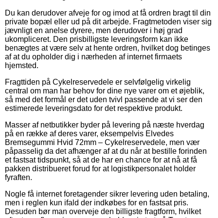
Du kan derudover afveje for og imod at få ordren bragt til din
private bopæl eller ud på dit arbejde. Fragtmetoden viser sig
jævnligt en anelse dyrere, men derudover i høj grad
ukompliceret. Den prisbilligste leveringsform kan ikke
benægtes at være selv at hente ordren, hvilket dog betinges
af at du opholder dig i nærheden af internet firmaets
hjemsted.
Fragttiden på Cykelreservedele er selvfølgelig virkelig
central om man har behov for dine nye varer om et øjeblik,
så med det formål er det uden tvivl passende at vi ser den
estimerede leveringsdato for det respektive produkt.
Masser af netbutikker byder på levering på næste hverdag
på en række af deres varer, eksempelvis Elvedes
Bremsegummi Hvid 72mm – Cykelreservedele, men vær
påpasselig da det afhænger af at du når at bestille forinden
et fastsat tidspunkt, så at de har en chance for at nå at få
pakken distribueret forud for at logistikpersonalet holder
fyraften.
Nogle få internet foretagender sikrer levering uden betaling,
men i reglen kun ifald der indkøbes for en fastsat pris.
Desuden bør man overveje den billigste fragtform, hvilket