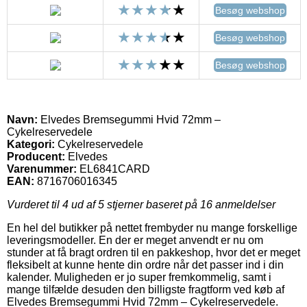
Besøg webshop
Besøg webshop
Besøg webshop
Navn:
Elvedes Bremsegummi Hvid 72mm –
Cykelreservedele
Kategori:
Cykelreservedele
Producent:
Elvedes
Varenummer:
EL6841CARD
EAN:
8716706016345
Vurderet til
4
ud af 5 stjerner baseret på
16
anmeldelser
En hel del butikker på nettet frembyder nu mange forskellige
leveringsmodeller. En der er meget anvendt er nu om
stunder at få bragt ordren til en pakkeshop, hvor det er meget
fleksibelt at kunne hente din ordre når det passer ind i din
kalender. Muligheden er jo super fremkommelig, samt i
mange tilfælde desuden den billigste fragtform ved køb af
Elvedes Bremsegummi Hvid 72mm – Cykelreservedele.