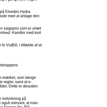
ud på Elvedes Hydra
e side med at antage den
 en salgspris som er uhørt
ksomhed. Handler med kort
 ViaBill, i tilfælde af at
netshoppens
et e-mærket, som længe
 regler, samt at e-
rådet. Dette er desuden
r indvirkning på
t også relevant, at man