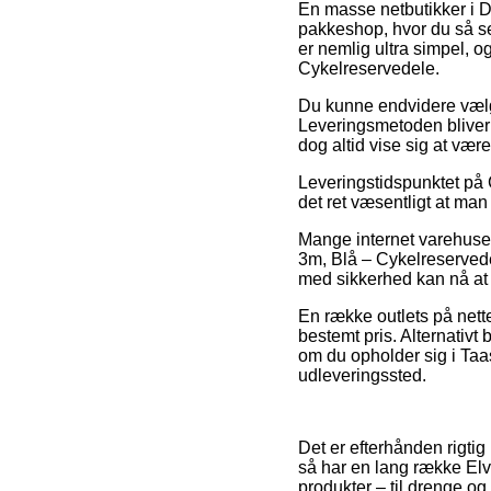
En masse netbutikker i Da
pakkeshop, hvor du så sel
er nemlig ultra simpel, o
Cykelreservedele.
Du kunne endvidere vælge a
Leveringsmetoden bliver g
dog altid vise sig at vær
Leveringstidspunktet på 
det ret væsentligt at ma
Mange internet varehuse 
3m, Blå – Cykelreservede
med sikkerhed kan nå at 
En række outlets på nette
bestemt pris. Alternativ
om du opholder sig i Taast
udleveringssted.
Det er efterhånden rigtig 
så har en lang række Elv
produkter – til drenge og