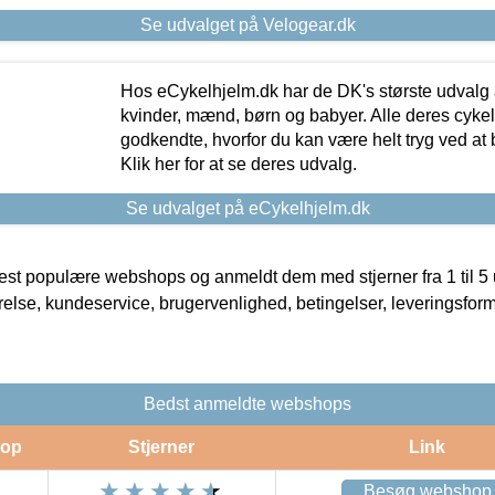
Se udvalget på Velogear.dk
Hos eCykelhjelm.dk har de DK's største udvalg a
kvinder, mænd, børn og babyer. Alle deres cyke
godkendte, hvorfor du kan være helt tryg ved at
Klik her for at se deres udvalg.
Se udvalget på eCykelhjelm.dk
t populære webshops og anmeldt dem med stjerner fra 1 til 5 ud
rrelse, kundeservice, brugervenlighed, betingelser, leveringsfor
Bedst anmeldte webshops
op
Stjerner
Link
Besøg webshop