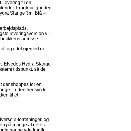
 levering til en
 kalender. Fragtmuligheden
 Hydra Slange 3m, Blå –
n arbejdsplads.
gste leveringsversion vil
e-butikkens adresse.
id, og i det øjemed er
vis Elvedes Hydra Slange
stemt tidspunkt, så de
at der shoppes for en
gange – uden hensyn til
ken til et
diverse e-forretninger, og
dien på mange af deres
ogle gange yde fragtfri