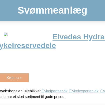
Svømmeanlæg
Elvedes Hydra
ykelreservedele
Køb nu »
webshops er i øjeblikket
Cykelpartner.dk
,
Cykelexperten.dk
,
Cy
alle har et stort sortiment til gode priser.