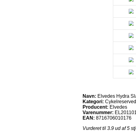
Navn:
Elvedes Hydra Sl
Kategori:
Cykelreserved
Producent:
Elvedes
Varenummer:
EL20110
EAN:
8716706010176
Vurderet til
3.9
ud af 5 st