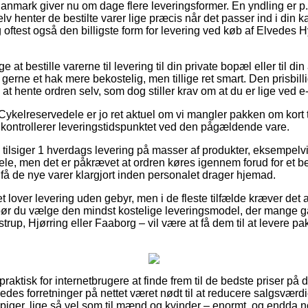
nmark giver nu om dage flere leveringsformer. En yndling er p.t.
v henter de bestilte varer lige præcis når det passer ind i din
g oftest også den billigste form for levering ved køb af Elvedes
t bestille varerne til levering til din private bopæl eller til di
erne et hak mere bekostelig, men tillige ret smart. Den prisbilli
e at hente ordren selv, som dog stiller krav om at du er lige ved 
Cykelreservedele er jo ret aktuel om vi mangler pakken om kort t
n kontrollerer leveringstidspunktet ved den pågældende vare.
tilsiger 1 hverdags levering på masser af produkter, eksempel
le, men det er påkrævet at ordren køres igennem forud for et be
få de nye varer klargjort inden personalet drager hjemad.
t lover levering uden gebyr, men i de fleste tilfælde kræver det 
t bør du vælge den mindst kostelige leveringsmodel, der mange 
rup, Hjørring eller Faaborg – vil være at få dem til at levere pak
praktisk for internetbrugere at finde frem til de bedste priser på 
edes forretninger på nettet været nødt til at reducere salgsvær
 piger, lige så vel som til mænd og kvinder – enormt, og endda n