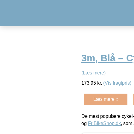
3m, Blå – C
(Læs mere)
173.95
kr.
(Vis fragtpris)
Læs mere »
De mest populære cykel-
og
FriBikeShop.dk
, som 