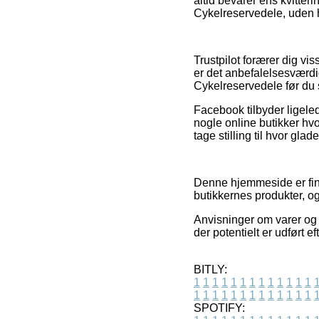
altid bevarer ens kvitter
Cykelreservedele, uden h
Trustpilot forærer dig vi
er det anbefalelsesværdi
Cykelreservedele før du
Facebook tilbyder ligeled
nogle online butikker hvo
tage stilling til hvor gla
Denne hjemmeside er fina
butikkernes produkter, og
Anvisninger om varer og b
der potentielt er udført 
BITLY:
1
1
1
1
1
1
1
1
1
1
1
1
1
1
1
1
1
1
1
1
1
1
1
1
1
1
SPOTIFY: