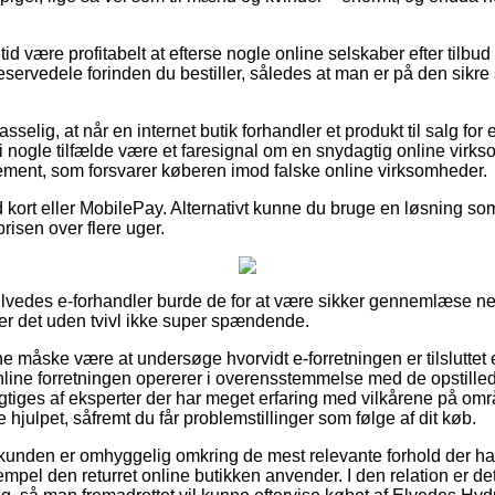
 tid være profitabelt at efterse nogle online selskaber efter tilb
servedele forinden du bestiller, således at man er på den sikr
elig, at når en internet butik forhandler et produkt til salg for
 i nogle tilfælde være et faresignal om en snydagtig online vir
glement, som forsvarer køberen imod falske online virksomheder.
kort eller MobilePay. Alternativt kunne du bruge en løsning som fx
prisen over flere uger.
Elvedes e-forhandler burde de for at være sikker gennemlæse 
er det uden tvivl ikke super spændende.
nne måske være at undersøge hvorvidt e-forretningen er tilslutt
nline forretningen opererer i overensstemmelse med de opstillede
sigtiges af eksperter der har meget erfaring med vilkårene på om
 hjulpet, såfremt du får problemstillinger som følge af dit køb.
t kunden er omhyggelig omkring de mest relevante forhold der ha
empel den returret online butikken anvender. I den relation er de