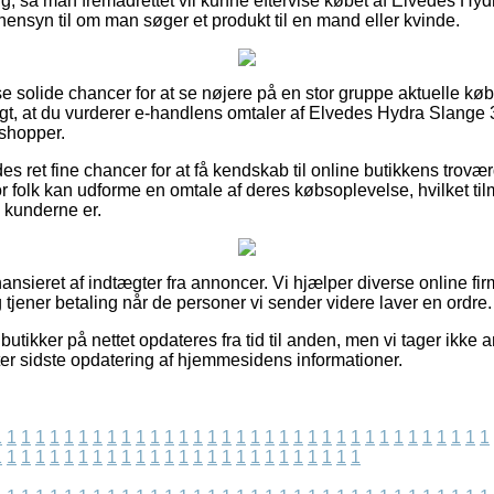
ing, så man fremadrettet vil kunne eftervise købet af Elvedes Hy
ensyn til om man søger et produkt til en mand eller kvinde.
sse solide chancer for at se nøjere på en stor gruppe aktuelle k
gt, at du vurderer e-handlens omtaler af Elvedes Hydra Slange 
 shopper.
es ret fine chancer for at få kendskab til online butikkens trov
r folk kan udforme en omtale af deres købsoplevelse, hvilket tilm
de kunderne er.
nsieret af indtægter fra annoncer. Vi hjælper diverse online fir
 tjener betaling når de personer vi sender videre laver en ordre.
utikker på nettet opdateres fra tid til anden, men vi tager ikke a
efter sidste opdatering af hjemmesidens informationer.
1
1
1
1
1
1
1
1
1
1
1
1
1
1
1
1
1
1
1
1
1
1
1
1
1
1
1
1
1
1
1
1
1
1
1
1
1
1
1
1
1
1
1
1
1
1
1
1
1
1
1
1
1
1
1
1
1
1
1
1
1