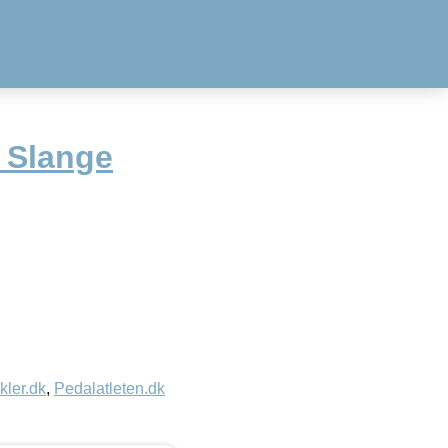
 Slange
kler.dk
,
Pedalatleten.dk