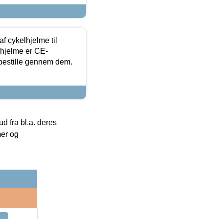
f cykelhjelme til
lhjelme er CE-
 bestille gennem dem.
 fra bl.a. deres
mer og