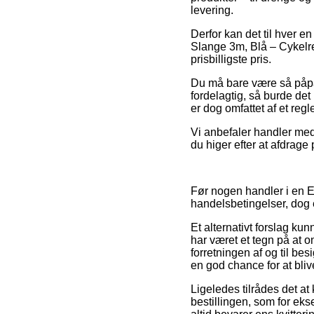
levering.
Derfor kan det til hver en
Slange 3m, Blå – Cykelre
prisbilligste pris.
Du må bare være så påpass
fordelagtig, så burde det
er dog omfattet af et re
Vi anbefaler handler med 
du higer efter at afdrage 
Før nogen handler i en 
handelsbetingelser, dog 
Et alternativt forslag ku
har været et tegn på at o
forretningen af og til be
en god chance for at blive
Ligeledes tilrådes det a
bestillingen, som for eks