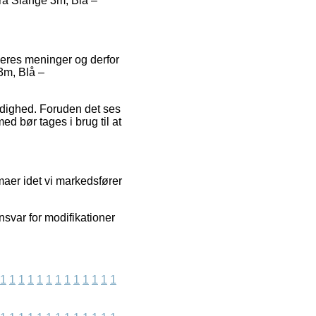
dra Slange 3m, Blå –
øberes meninger og derfor
3m, Blå –
ærdighed. Foruden det ses
ed bør tages i brug til at
maer idet vi markedsfører
nsvar for modifikationer
1
1
1
1
1
1
1
1
1
1
1
1
1