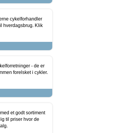
erne cykelforhandler
til hverdagsbrug. Klik
lforretninger - de er
mmen forelsket i cykler.
 med et godt sortiment
g til priser hvor de
alg.