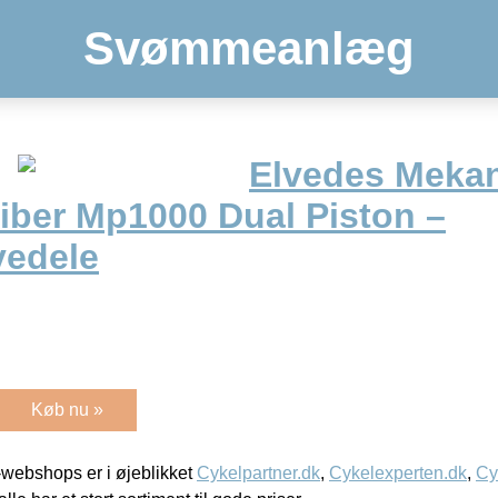
Svømmeanlæg
Elvedes Meka
iber Mp1000 Dual Piston –
vedele
Køb nu »
webshops er i øjeblikket
Cykelpartner.dk
,
Cykelexperten.dk
,
Cy