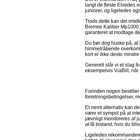
langt de fleste Elvedes o
juniorer, og ligeledes o
Trods dette kan det imidl
Bremse Kaliber Mp1000 D
garanteret at modtage den
Du bør dog huske på, at h
himmelråbende overkomm
kort er ikke desto mindre 
Generelt slår vi et slag f
eksempelvis ViaBill, når 
Forinden nogen bestille
forretningsbetingelser, m
Et nemt alternativ kan de
være et sympol på at int
jævnligt monitoreres af j
at få bistand, hvis du bl
Ligeledes rekommanderer 