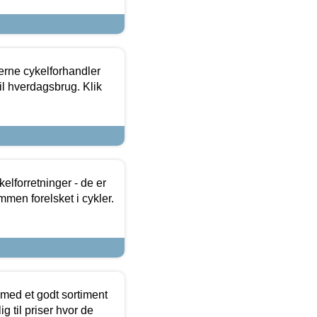
erne cykelforhandler
til hverdagsbrug. Klik
lforretninger - de er
mmen forelsket i cykler.
 med et godt sortiment
g til priser hvor de