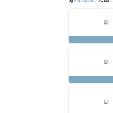
og
FriBikeShop.dk
, som 