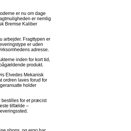
 moderne er nu om dage
ragtmuligheden er nemlig
isk Bremse Kaliber
du arbejder. Fragttypen er
leveringstype er uden
e virksomhedens adresse.
erne inden for kort tid,
et pågældende produkt.
lvis Elvedes Mekanisk
 ordren laves forud for
lageransatte holder
bestilles for et præcist
este tilfælde –
leveringssted.
line shops, og ergo har