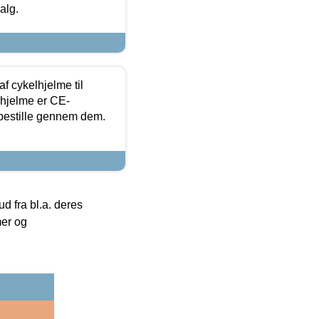
alg.
f cykelhjelme til
lhjelme er CE-
 bestille gennem dem.
 fra bl.a. deres
mer og