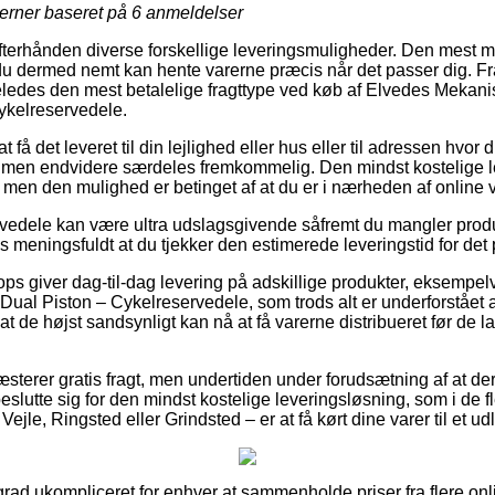
jerner baseret på
6
anmeldelser
efterhånden diverse forskellige leveringsmuligheder. Den mest
 du dermed nemt kan hente varerne præcis når det passer dig. F
ligeledes den mest betalelige fragttype ved køb af Elvedes Mekan
ykelreservedele.
å det leveret til din lejlighed eller hus eller til adressen hvor 
e, men endvidere særdeles fremkommelig. Den mindst kostelige 
lv, men den mulighed er betinget af at du er i nærheden af onlin
vedele kan være ultra udslagsgivende såfremt du mangler produkt
vis meningsfuldt at du tjekker den estimerede leveringstid for d
ps giver dag-til-dag levering på adskillige produkter, eksempe
al Piston – Cykelreservedele, som trods alt er underforstået at
 at de højst sandsynligt kan nå at få varerne distribueret før de 
æsterer gratis fragt, men undertiden under forudsætning af at der 
eslutte sig for den mindst kostelige leveringsløsning, som i de fl
jle, Ringsted eller Grindsted – er at få kørt dine varer til et ud
grad ukompliceret for enhver at sammenholde priser fra flere on