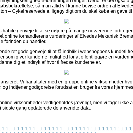
ombytningsrettighed e-forretningen bruger. Derfor er det også a
bsbekræftelse, så man altid vil kunne bevise ordren af Elve
on – Cykelreservedele, ligegyldigt om du skal købe en gave til 
vis habile genveje til at se nøjere på mange nuværende forbruger
r på online forhandlerens vurderinger af Elvedes Mekanisk Bre
e forinden du handler.
nde ret gode genveje til at få indblik i webshoppens kundetil
der som giver kunderne mulighed for at offentliggøre en vurderi
 danne dig et indtryk af hvor tilfredse kunderne er.
ansieret. Vi har aftaler med en gruppe online virksomheder hvo
r, og indtjener godtgørelse forudsat en bruger fra vores hjemm
online virksomheder vedligeholdes jævnligt, men vi tager ikke an
 vi sidste gang opdaterede de anvendte data.
1
1
1
1
1
1
1
1
1
1
1
1
1
1
1
1
1
1
1
1
1
1
1
1
1
1
1
1
1
1
1
1
1
1
1