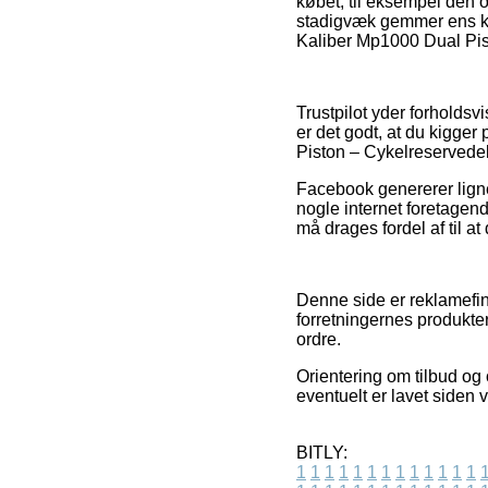
købet, til eksempel den 
stadigvæk gemmer ens kø
Kaliber Mp1000 Dual Pist
Trustpilot yder forholds
er det godt, at du kigge
Piston – Cykelreservedel
Facebook genererer ligne
nogle internet foretagen
må drages fordel af til at
Denne side er reklamefin
forretningernes produkte
ordre.
Orientering om tilbud og 
eventuelt er lavet siden
BITLY:
1
1
1
1
1
1
1
1
1
1
1
1
1