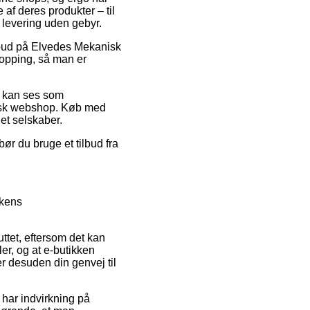
 af deres produkter – til
 levering uden gebyr.
tilbud på Elvedes Mekanisk
hopping, så man er
er kan ses som
isk webshop. Køb med
net selskaber.
bør du bruge et tilbud fra
kkens
ttet, eftersom det kan
er, og at e-butikken
er desuden din genvej til
har indvirkning på