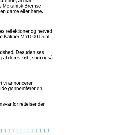
fgørende, at man
des Mekanisk Bremse
en dame eller herre.
es reflektioner og herved
mse Kaliber Mp1000 Dual
fredshed. Desuden ses
ng af deres køb, som også
ri vi annoncerer
eside gennemfører en
svar for rettelser der
1
1
1
1
1
1
1
1
1
1
1
1
1