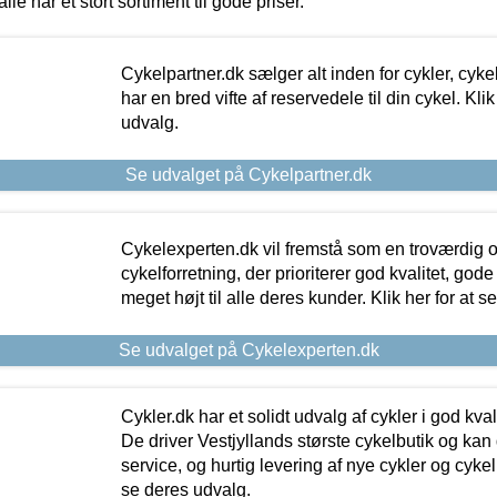
alle har et stort sortiment til gode priser.
Cykelpartner.dk sælger alt inden for cykler, cyke
har en bred vifte af reservedele til din cykel. Klik
udvalg.
Se udvalget på Cykelpartner.dk
Cykelexperten.dk vil fremstå som en troværdig o
cykelforretning, der prioriterer god kvalitet, god
meget højt til alle deres kunder. Klik her for at s
Se udvalget på Cykelexperten.dk
Cykler.dk har et solidt udvalg af cykler i god kvalit
De driver Vestjyllands største cykelbutik og kan
service, og hurtig levering af nye cykler og cykelu
se deres udvalg.