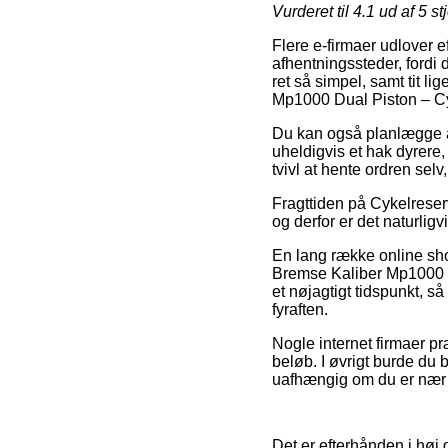
Vurderet til
4.1
ud af 5 st
Flere e-firmaer udlover 
afhentningssteder, fordi
ret så simpel, samt tit 
Mp1000 Dual Piston – C
Du kan også planlægge at f
uheldigvis et hak dyrer
tvivl at hente ordren se
Fragttiden på Cykelreser
og derfor er det naturlig
En lang række online sho
Bremse Kaliber Mp1000 Du
et nøjagtigt tidspunkt, så
fyraften.
Nogle internet firmaer pr
beløb. I øvrigt burde du b
uafhængig om du er nær Ve
Det er efterhånden i høj 