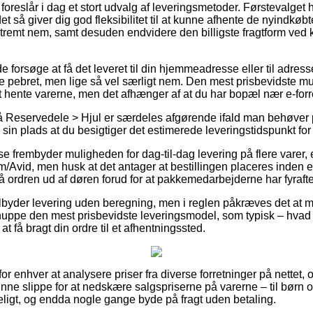
 foreslår i dag et stort udvalg af leveringsmetoder. Førstevalge
t så giver dig god fleksibilitet til at kunne afhente de nyindkøb
stremt nem, samt desuden endvidere den billigste fragtform ve
orsøge at få det leveret til din hjemmeadresse eller til adress
e pebret, men lige så vel særligt nem. Den mest prisbevidste mul
 hente varerne, men det afhænger af at du har bopæl nær e-for
 Reservedele > Hjul er særdeles afgørende ifald man behøver p
sin plads at du besigtiger det estimerede leveringstidspunkt for 
se frembyder muligheden for dag-til-dag levering på flere vare
/Avid, men husk at det antager at bestillingen placeres inden et 
å ordren ud af døren forud for at pakkemedarbejderne har fyraft
tilbyder levering uden beregning, men i reglen påkræves det at m
snuppe den mest prisbevidste leveringsmodel, som typisk – hva
 at få bragt din ordre til et afhentningssted.
or enhver at analysere priser fra diverse forretninger på nettet, o
nne slippe for at nedskære salgspriserne på varerne – til børn 
teligt, og endda nogle gange byde på fragt uden betaling.