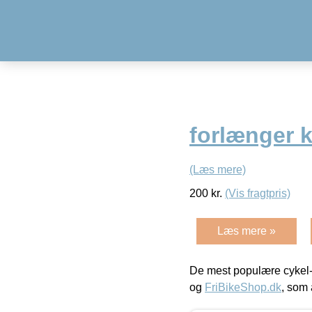
forlænger k
(Læs mere)
200
kr.
(Vis fragtpris)
Læs mere »
De mest populære cykel-
og
FriBikeShop.dk
, som 