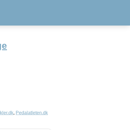
ge
kler.dk
,
Pedalatleten.dk