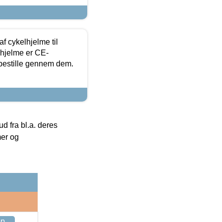
f cykelhjelme til
lhjelme er CE-
 bestille gennem dem.
 fra bl.a. deres
mer og
op