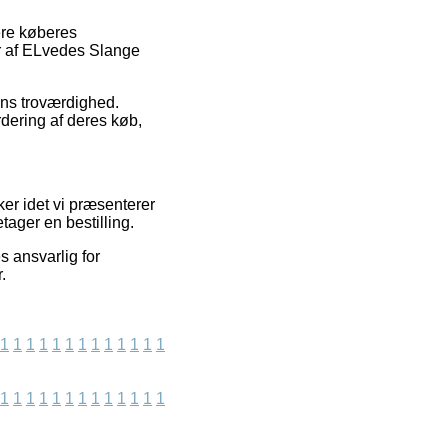
gere køberes
er af ELvedes Slange
ens troværdighed.
rdering af deres køb,
er idet vi præsenterer
tager en bestilling.
s ansvarlig for
.
1
1
1
1
1
1
1
1
1
1
1
1
1
1
1
1
1
1
1
1
1
1
1
1
1
1