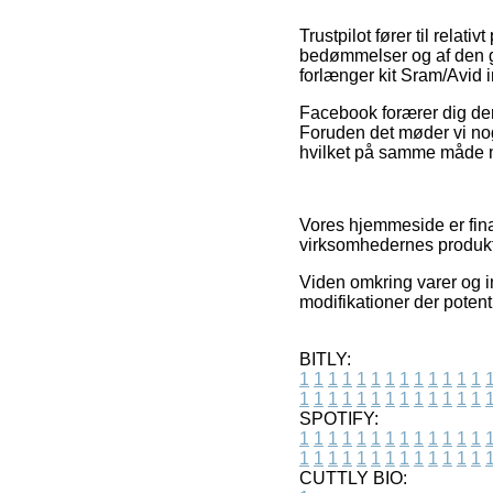
Trustpilot fører til relat
bedømmelser og af den g
forlænger kit Sram/Avid i
Facebook forærer dig der
Foruden det møder vi nogl
hvilket på samme måde m
Vores hjemmeside er fina
virksomhedernes produkter
Viden omkring varer og in
modifikationer der potent
BITLY:
1
1
1
1
1
1
1
1
1
1
1
1
1
1
1
1
1
1
1
1
1
1
1
1
1
1
SPOTIFY:
1
1
1
1
1
1
1
1
1
1
1
1
1
1
1
1
1
1
1
1
1
1
1
1
1
1
CUTTLY BIO: