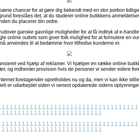
ivt pæne chancer for at gøre dig bekendt med en stor portion tidli
rund foreslåes det, at du studerer online butikkens anmeldels
nden du placerer din ordre.
udover ganske gavnlige muligheder for at få indtryk af e-handl
e online outlets som giver folk mulighed for at formulere en vu
å anvendes til at bedømme hvor tilfredse kunderne er.
nsieret ved hjælp af reklamer. Vi hjælper en række online butikk
, og indhenter provision hvis de personer vi sender videre fore
ternet foretagender opretholdes nu og da, men vi kan ikke stille
ielt er udarbejdet siden vi senest opdaterede sidens oplysninger
1
1
1
1
1
1
1
1
1
1
1
1
1
1
1
1
1
1
1
1
1
1
1
1
1
1
1
1
1
1
1
1
1
1
1
1
1
1
1
1
1
1
1
1
1
1
1
1
1
1
1
1
1
1
1
1
1
1
1
1
1
1
1
1
1
1
1
1
1
1
1
1
1
1
1
1
1
1
1
1
1
1
1
1
1
1
1
1
1
1
1
1
1
1
1
1
1
1
1
1
1
1
1
1
1
1
1
1
1
1
1
1
1
1
1
1
1
1
1
1
1
1