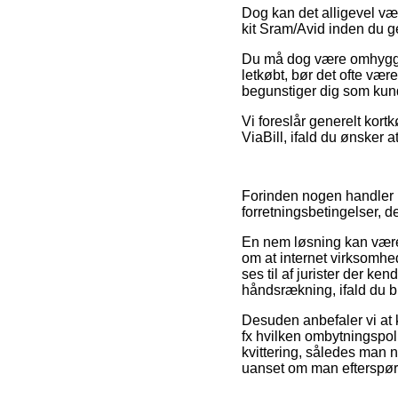
Dog kan det alligevel væ
kit Sram/Avid inden du ge
Du må dog være omhyggeli
letkøbt, bør det ofte vær
begunstiger dig som kund
Vi foreslår generelt kort
ViaBill, ifald du ønsker a
Forinden nogen handler 
forretningsbetingelser, d
En nem løsning kan være
om at internet virksomhe
ses til af jurister der k
håndsrækning, ifald du bl
Desuden anbefaler vi at k
fx hvilken ombytningspolit
kvittering, således man 
uanset om man efterspørg