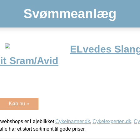
Svømmeanlæg
ELvedes Slan
it Sram/Avid
Køb nu »
webshops er i øjeblikket
Cykelpartner.dk
,
Cykelexperten.dk
,
Cy
alle har et stort sortiment til gode priser.