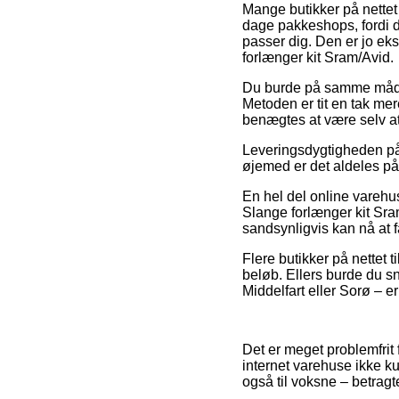
Mange butikker på nettet
dage pakkeshops, fordi de
passer dig. Den er jo ek
forlænger kit Sram/Avid.
Du burde på samme måde f
Metoden er tit en tak mer
benægtes at være selv at
Leveringsdygtigheden på
øjemed er det aldeles på 
En hel del online varehu
Slange forlænger kit Sram
sandsynligvis kan nå at f
Flere butikker på nettet 
beløb. Ellers burde du 
Middelfart eller Sorø – er
Det er meget problemfrit f
internet varehuse ikke ku
også til voksne – betrag