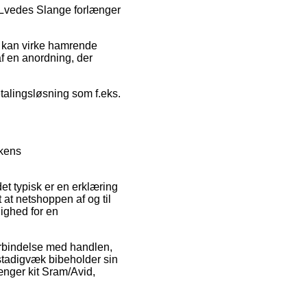
 ELvedes Slange forlænger
r kan virke hamrende
af en anordning, der
etalingsløsning som f.eks.
kkens
t typisk er en erklæring
at netshoppen af og til
lighed for en
forbindelse med handlen,
n stadigvæk bibeholder sin
ænger kit Sram/Avid,