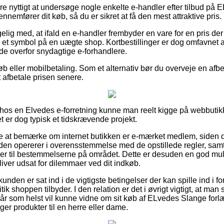
re nyttigt at undersøge nogle enkelte e-handler efter tilbud på
nnemfører dit køb, så du er sikret at få den mest attraktive pris.
g med, at ifald en e-handler frembyder en vare for en pris de
e et symbol på en uægte shop. Kortbestillinger er dog omfavnet 
e overfor snydagtige e-forhandlere.
køb eller mobilbetaling. Som et alternativ bør du overveje en afb
t afbetale prisen senere.
hos en Elvedes e-forretning kunne man reelt kigge på webbuti
et er dog typisk et tidskrævende projekt.
 at bemærke om internet butikken er e-mærket medlem, siden de
den opererer i overensstemmelse med de opstillede regler, samt 
ender til bestemmelserne på området. Dette er desuden en god mu
iver udsat for dilemmaer ved dit indkøb.
unden er sat ind i de vigtigste betingelser der kan spille ind i 
ik shoppen tilbyder. I den relation er det i øvrigt vigtigt, at ma
når som helst vil kunne vidne om sit køb af ELvedes Slange forl
er produkter til en herre eller dame.