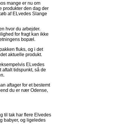
t hos mange er nu om
te produkter den dag der
d køb af ELvedes Slange
en hvor du arbejder.
ighed for fragt kan ikke
retningens bopæl.
akken fluks, og i det
det aktuelle produkt.
r, eksempelvis ELvedes
aftalt tidspunkt, så de
en.
an aftager for et bestemt
d end du er nær Odense,
g til tak har flere Elvedes
og babyer, og ligeledes