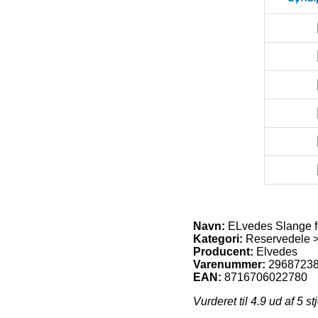
Navn:
ELvedes Slange fo
Kategori:
Reservedele >
Producent:
Elvedes
Varenummer:
2968723
EAN:
8716706022780
Vurderet til
4.9
ud af 5 st