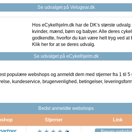
Se udvalget på Velogear.dk
Hos eCykelhjelm.dk har de DK's største udvalg a
kvinder, mænd, børn og babyer. Alle deres cyke
godkendte, hvorfor du kan være helt tryg ved at
Klik her for at se deres udvalg.
Se udvalget på eCykelhjelm.dk
t populære webshops og anmeldt dem med stjerner fra 1 til 5 ud
rrelse, kundeservice, brugervenlighed, betingelser, leveringsfor
Bedst anmeldte webshops
bshop
Stjerner
Link
Besøg websh