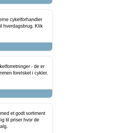
erne cykelforhandler
til hverdagsbrug. Klik
lforretninger - de er
mmen forelsket i cykler.
 med et godt sortiment
g til priser hvor de
alg.