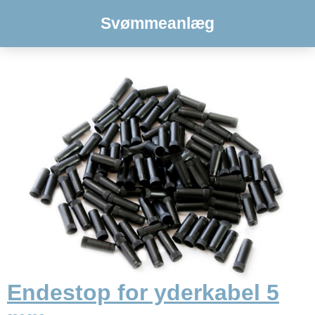
Svømmeanlæg
Endestop for yderkabel 5