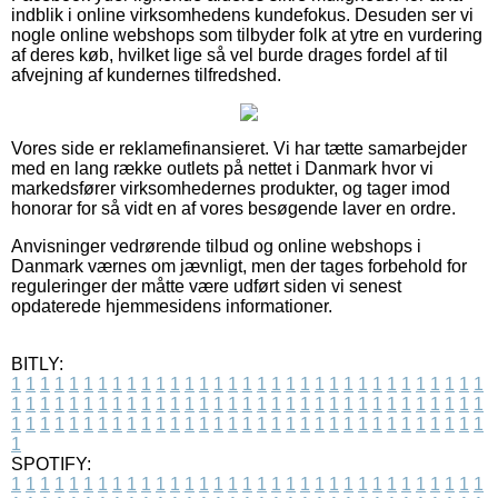
indblik i online virksomhedens kundefokus. Desuden ser vi
nogle online webshops som tilbyder folk at ytre en vurdering
af deres køb, hvilket lige så vel burde drages fordel af til
afvejning af kundernes tilfredshed.
Vores side er reklamefinansieret. Vi har tætte samarbejder
med en lang række outlets på nettet i Danmark hvor vi
markedsfører virksomhedernes produkter, og tager imod
honorar for så vidt en af vores besøgende laver en ordre.
Anvisninger vedrørende tilbud og online webshops i
Danmark værnes om jævnligt, men der tages forbehold for
reguleringer der måtte være udført siden vi senest
opdaterede hjemmesidens informationer.
BITLY:
1
1
1
1
1
1
1
1
1
1
1
1
1
1
1
1
1
1
1
1
1
1
1
1
1
1
1
1
1
1
1
1
1
1
1
1
1
1
1
1
1
1
1
1
1
1
1
1
1
1
1
1
1
1
1
1
1
1
1
1
1
1
1
1
1
1
1
1
1
1
1
1
1
1
1
1
1
1
1
1
1
1
1
1
1
1
1
1
1
1
1
1
1
1
1
1
1
1
1
1
SPOTIFY:
1
1
1
1
1
1
1
1
1
1
1
1
1
1
1
1
1
1
1
1
1
1
1
1
1
1
1
1
1
1
1
1
1