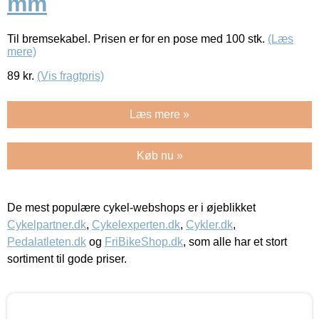
mm
Til bremsekabel. Prisen er for en pose med 100 stk.
(Læs
mere)
89
kr.
(Vis fragtpris)
Læs mere »
Køb nu »
De mest populære cykel-webshops er i øjeblikket
Cykelpartner.dk
,
Cykelexperten.dk
,
Cykler.dk
,
Pedalatleten.dk
og
FriBikeShop.dk
, som alle har et stort
sortiment til gode priser.