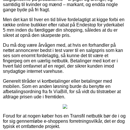
samtidig til kvinder og mænd – markant, og endda nogle
gange byde på fri fragt.
Men det kan til hver en tid blive fordelagtigt at kigge forbi en
række online butikker efter rabat på Endestop for yderkabel
5 mm inden du færdiggør din shopping, således at du er
sikret at opnå den skarpeste pris.
Du må dog være årvågen med, at hvis en forhandler på
nettet annoncerer bedst i test varer til en salgspris som kan
ses som enormt fordelagtig, så kunne det tit være et
fingerpeg om en uærlig netbutik. Betalinger med kort er i
hvert fald omfavnet af en regel, der sikrer kunden imod
snydagtige internet varehuse.
Generelt tilråder vi kortbetalinger eller betalinger med
mobilen. Som en anden løsning burde du benytte en
afbetalingsordning fra fx ViaBill, for så vidt du tilstræber at
afdrage prisen ude i fremtiden.
Forud for at nogen køber hos en Transfil netbutik bør de i og
for sig gennemløbe e-shoppens forretningsvilkår, det er dog
typisk et omfattende projekt.