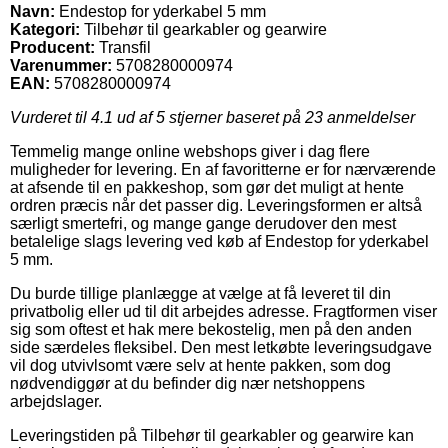
Navn:
Endestop for yderkabel 5 mm
Kategori:
Tilbehør til gearkabler og gearwire
Producent:
Transfil
Varenummer:
5708280000974
EAN:
5708280000974
Vurderet til
4.1
ud af 5 stjerner baseret på
23
anmeldelser
Temmelig mange online webshops giver i dag flere
muligheder for levering. En af favoritterne er for nærværende
at afsende til en pakkeshop, som gør det muligt at hente
ordren præcis når det passer dig. Leveringsformen er altså
særligt smertefri, og mange gange derudover den mest
betalelige slags levering ved køb af Endestop for yderkabel
5 mm.
Du burde tillige planlægge at vælge at få leveret til din
privatbolig eller ud til dit arbejdes adresse. Fragtformen viser
sig som oftest et hak mere bekostelig, men på den anden
side særdeles fleksibel. Den mest letkøbte leveringsudgave
vil dog utvivlsomt være selv at hente pakken, som dog
nødvendiggør at du befinder dig nær netshoppens
arbejdslager.
Leveringstiden på Tilbehør til gearkabler og gearwire kan