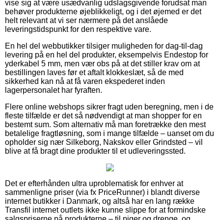
vise sig at være usædvanlig udslagsgivende forudsat man
behøver produkterne øjeblikkeligt, og i det øjemed er det
helt relevant at vi ser nærmere på det anslåede
leveringstidspunkt for den respektive vare.
En hel del webbutikker tilsiger muligheden for dag-til-dag
levering på en hel del produkter, eksempelvis Endestop for
yderkabel 5 mm, men vær obs på at det stiller krav om at
bestillingen laves før et aftalt klokkeslæt, så de med
sikkerhed kan nå at få varen ekspederet inden
lagerpersonalet har fyraften.
Flere online webshops sikrer fragt uden beregning, men i de
fleste tilfælde er det så nødvendigt at man shopper for en
bestemt sum. Som alternativ må man foretrække den mest
betalelige fragtløsning, som i mange tilfælde – uanset om du
opholder sig nær Silkeborg, Nakskov eller Grindsted – vil
blive at få bragt dine produkter til et udleveringssted.
Det er efterhånden ultra uproblematisk for enhver at
sammenligne priser (via fx PriceRunner) i blandt diverse
internet butikker i Danmark, og altså har en lang række
Transfil internet outlets ikke kunne slippe for at formindske
salgspriserne på produkterne – til piger og drenge, og