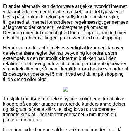
Et andet alternativ kan derfor være at tjekke hvorvidt internet
virksomheden er medlem af e-mærket, fordi det typisk er et
bevis på at online forretningen adlyder de danske regler,
tillige med at internet forhandleren regelmæssigt gennemses
af fagmænd der kender til vedtægterne på området.
Desuden giver det dig mulighed for at få hjælp, når du bliver
udsat for problemstillinger i processen med din shopping.
Herudover er det anbefalelsesværdigt at køber er klar over
de elementære regler der har betydning for ordren, som
eksempelvis den returpolitik internet butikken har. I den
relation er det i øvrigt relevant, at man permanent opbevarer
sin ordrekvittering, så man i fremtiden kan bevise sin ordre af
Endestop for yderkabel 5 mm, hvad end du er på shopping
til en dreng eller pige.
Trustpilot medfører en række nyttige muligheder for at blive
klogere på en stor gruppe nuværende kunders anmeldelser
og på grund af dette slår vi et slag for, at du vurderer e-
firmaets kritik af Endestop for yderkabel 5 mm inden du
placerer din ordre.
Facebook yder lignende aldeles sikre muligheder for at få