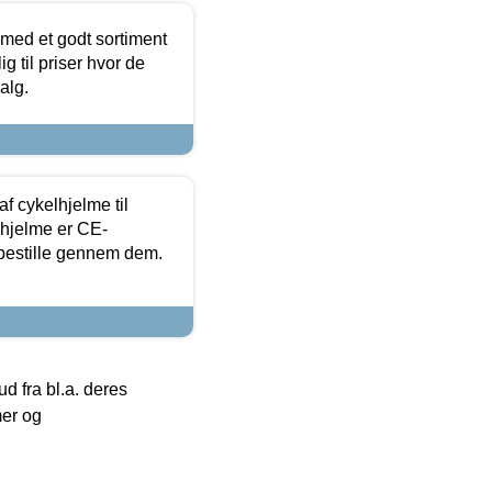
 med et godt sortiment
g til priser hvor de
alg.
f cykelhjelme til
lhjelme er CE-
 bestille gennem dem.
 fra bl.a. deres
mer og