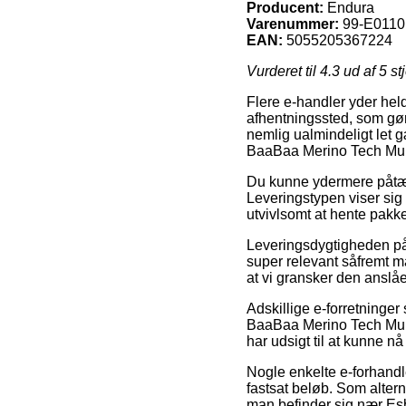
Producent:
Endura
Varenummer:
99-E011
EAN:
5055205367224
Vurderet til
4.3
ud af 5 st
Flere e-handler yder held
afhentningssted, som gør
nemlig ualmindeligt let 
BaaBaa Merino Tech Mul
Du kunne ydermere påtænke 
Leveringstypen viser sig
utvivlsomt at hente pakke
Leveringsdygtigheden på
super relevant såfremt ma
at vi gransker den ansl
Adskillige e-forretninger
BaaBaa Merino Tech Multi
har udsigt til at kunne n
Nogle enkelte e-forhandle
fastsat beløb. Som alter
man befinder sig nær Esbje