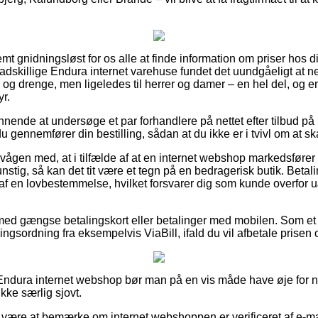
mt gnidningsløst for os alle at finde information om priser hos d
adskillige Endura internet varehuse fundet det uundgåeligt at 
er og drenge, men ligeledes til herrer og damer – en hel del, og
r.
ønnende at undersøge et par forhandlere på nettet efter tilbud
 gennemfører din bestilling, sådan at du ikke er i tvivl om at skaf
vågen med, at i tilfælde af at en internet webshop markedsfører 
unstig, så kan det tit være et tegn på en bedragerisk butik. Betal
 af en lovbestemmelse, hvilket forsvarer dig som kunde overfor u
 med gængse betalingskort eller betalinger med mobilen. Som et 
lingsordning fra eksempelvis ViaBill, ifald du vil afbetale prisen
Endura internet webshop bør man på en vis måde have øje for n
kke særlig sjovt.
ære at bemærke om internet webshoppen er verificeret af e-mær