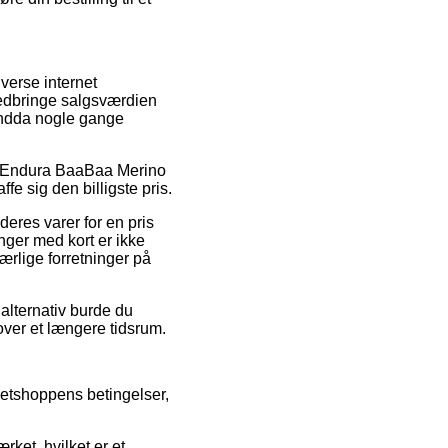
iverse internet
nedbringe salgsværdien
 endda nogle gange
 på Endura BaaBaa Merino
fe sig den billigste pris.
deres varer for en pris
inger med kort er ikke
ærlige forretninger på
alternativ burde du
 over et længere tidsrum.
etshoppens betingelser,
ket, hvilket er et