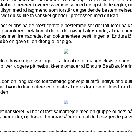
lskabet opererer i overensstemmelse med de opstillede regler, ud
s tilsyn med af fagmænd som forstår de gældende bestemmelser.
å vidt du skulle få vanskeligheder i processen med dit køb.
køber er obs på de mest centrale bestemmelser der influerer på 
 garanterer. I relation til det er det i øvrigt afgørende, at man
ledes man fremadrettet kan dokumentere bestillingen af Endura
be en gave til en dreng eller pige.
ække troværdige løsninger til at fortolke ret mange eksisterende
du bliver klogere på netbutikkens omtaler af Endura BaaBaa Meri
en en lang række fortræffelige genveje til at få indtryk af e-bu
aer hvor du kan notere en omtale af deres køb, som tilmed kan br
eden.
finansieret. Vi har et fast samarbejde med en gruppe outlets på
es produkter, og høster honorar såfremt en af de besøgende på 