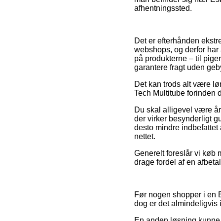
afhentningssted.
Det er efterhånden ekstre
webshops, og derfor har 
på produkterne – til pig
garantere fragt uden geby
Det kan trods alt være l
Tech Multitube forinden du
Du skal alligevel være år
der virker besynderligt g
desto mindre indbefattet
nettet.
Generelt foreslår vi køb
drage fordel af en afbeta
Før nogen shopper i en 
dog er det almindeligvis i
En anden løsning kunne v