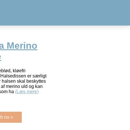
a Merino
e
eblød, kløefri
Halsedissen er særligt
r halsen skal beskyttes
 af merino uld og kan
e som ha
(Læs mere)
b nu »