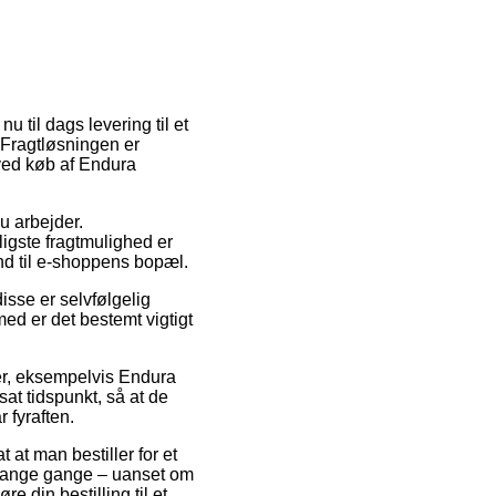
 til dags levering til et
 Fragtløsningen er
 ved køb af Endura
du arbejder.
igste fragtmulighed er
and til e-shoppens bopæl.
sse er selvfølgelig
med er det bestemt vigtigt
ter, eksempelvis Endura
at tidspunkt, så at de
 fyraften.
 at man bestiller for et
t mange gange – uanset om
e din bestilling til et