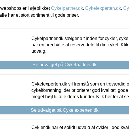
webshops er i øjeblikket
Cykelpartner.dk
,
Cykelexperten.dk
,
Cy
alle har et stort sortiment til gode priser.
Cykelpartner.dk sælger alt inden for cykler, cyke
har en bred vifte af reservedele til din cykel. Klik
udvalg.
Se udvalget på Cykelpartner.dk
Cykelexperten.dk vil fremstå som en troværdig o
cykelforretning, der prioriterer god kvalitet, god
meget højt til alle deres kunder. Klik her for at s
Se udvalget på Cykelexperten.dk
Cykler.dk har et solidt udvalg af cykler i god kvalit