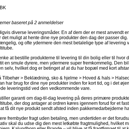
0BK
jerner baseret på
2
anmeldelser
igvis diverse leveringsmåder. En af dem der er mest anvendt er nu
 det muligt at hente dine nye produkter den dag der passer dig.
gængelig, og ofte ydermere den mest betalelige type af levering
titube.
at bestille produkterne til levering til din bolig eller til hvor 
 tit en smule dyrere, men ydermere super fremkommelig. Den bill
n selv, hvilket dog er betinget af at du har bopæl med kort afst
 Tilbehør > Beklædning, sko & hjelme > Hoved & hals > Halsedi
n har brug for dine nye produkter inden for kort tid, og i det øje
åede leveringstid ved den vedkommende vare.
 stiller garanti om dag-til-dag levering på deres primære produk
tube, der dog antager at ordren køres igennem forud for et fasts
å at få dit nye produkt sendt afsted inden pakkemedarbejderne har
re frembyder fragt uden betaling, men undertiden er det forudsat
nativ skal du udse dig den mest letkøbte fragtmulighed, hvilke
rg, Kalundborg eller Brande – vil blive at få fragtfirmaet til at kør