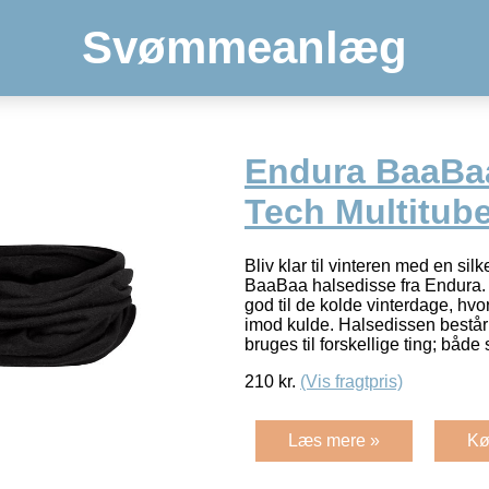
Svømmeanlæg
Endura BaaBa
Tech Multitub
Bliv klar til vinteren med en silk
BaaBaa halsedisse fra Endura. 
god til de kolde vinterdage, hvo
imod kulde. Halsedissen består
bruges til forskellige ting; båd
210
kr.
(Vis fragtpris)
Læs mere »
Kø