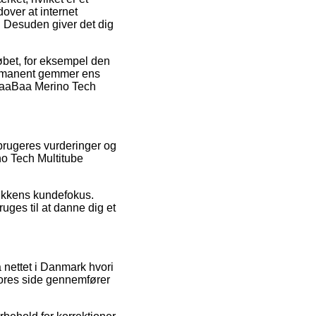
over at internet
 Desuden giver det dig
købet, for eksempel den
 permanent gemmer ens
 BaaBaa Merino Tech
 brugeres vurderinger og
no Tech Multitube
tikkens kundefokus.
uges til at danne dig et
 nettet i Danmark hvori
vores side gennemfører