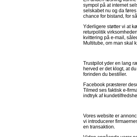
sympol på at internet se
selskabet nu og da føre
chance for bistand, for s
Yderligere støtter vi at 
returpolitik virksomheden
kvittering på e-mail, så
Multitube, om man skal kø
Trustpilot yder en lang r
herved er det klogt, at 
forinden du bestiller.
Facebook præsterer desud
Tilmed ses faktisk e-firm
indtryk af kundetilfredsh
Vores website er annonce
vi introducerer firmaern
en transaktion.