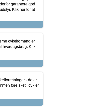
 derfor garantere god
dstyr. Klik her for at
erne cykelforhandler
til hverdagsbrug. Klik
lforretninger - de er
mmen forelsket i cykler.