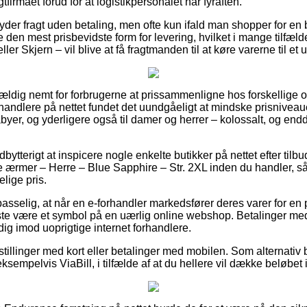
gtfirmaet forud for at logistikpersonalet har fyraften.
byder fragt uden betaling, men ofte kun ifald man shopper for en
e den mest prisbevidste form for levering, hvilket i mange tilfæl
ller Skjern – vil blive at få fragtmanden til at køre varerne til et
vældig nemt for forbrugerne at prissammenligne hos forskellige o
andlere på nettet fundet det uundgåeligt at mindske prisnivea
babyer, og yderligere også til damer og herrer – kolossalt, og e
udbytterigt at inspicere nogle enkelte butikker på nettet efter ti
 ærmer – Herre – Blue Sapphire – Str. 2XL inden du handler, så d
elige pris.
selig, at når en e-forhandler markedsfører deres varer for en p
este være et symbol på en uærlig online webshop. Betalinger med 
ig imod uoprigtige internet forhandlere.
estillinger med kort eller betalinger med mobilen. Som alternativ
sempelvis ViaBill, i tilfælde af at du hellere vil dække beløbet i 