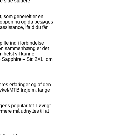
re side studere
, som generelt er en
shoppen nu og da besøges
assistance, ifald du får
ille ind i forbindelse
 den sammenhæng er det
 helst vil kunne
 Sapphire – Str. 2XL, om
eres erfaringer og af den
Cykel/MTB trøje m. lange
gens popularitet. I øvrigt
mere må udnyttes til at