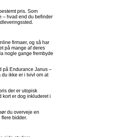
 bestemt pris. Som
de – hvad end du befinder
 udleveringssted.
nline firmaer, og så har
uet på mange af deres
ndda nogle gange frembyde
lbud på Endurance Janus –
u ikke er i tvivl om at
ris der er utopisk
kort er dog inkluderet i
 bør du overveje en
flere bidder.