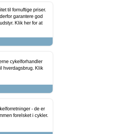
et til fornuftige priser.
 derfor garantere god
dstyr. Klik her for at
erne cykelforhandler
til hverdagsbrug. Klik
lforretninger - de er
mmen forelsket i cykler.