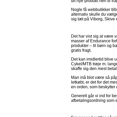
dit nye produkt hen til fra
Nogle få webbutikker til
alternativ skulle du vælg
sig tæt på Viborg, Skive e
Det har vist sig at være 
masser af Endurance forh
produkter – til børn og 
gratis fragt.
Det kan imidlertid blive 
Cykel/MTB trøje m. lange
skaffe sig den mest betal
Man må blot være så påpas
letkøbt, er det for det m
en orden, som beskytter d
Generelt går vi ind for b
afbetalingsordning som ek