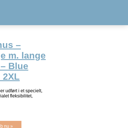
nus –
e m. lange
 – Blue
. 2XL
 udført i et specielt,
et fleksibilitet,
b nu »