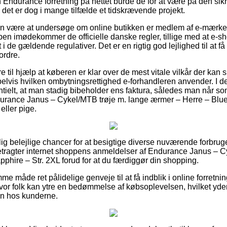
 Endurance forretning på nettet burde de for at være på den sik
 det er dog i mange tilfælde et tidskrævende projekt.
an være at undersøge om online butikken er medlem af e-mærket
pen imødekommer de officielle danske regler, tillige med at e-
i de gældende regulativer. Det er en rigtig god lejlighed til at få 
ordre.
til hjælp at køberen er klar over de mest vitale vilkår der kan sp
lvis hvilken ombytningsrettighed e-forhandleren anvender. I
lt, at man stadig bibeholder ens faktura, således man når som
ndurance Janus – Cykel/MTB trøje m. lange ærmer – Herre – Blue
eller pige.
tlig belejlige chancer for at besigtige diverse nuværende forbrug
 betragter internet shoppens anmeldelser af Endurance Janus – 
phire – Str. 2XL forud for at du færdiggør din shopping.
e måde ret pålidelige genveje til at få indblik i online forretnin
hvor folk kan ytre en bedømmelse af købsoplevelsen, hvilket yder
den hos kunderne.