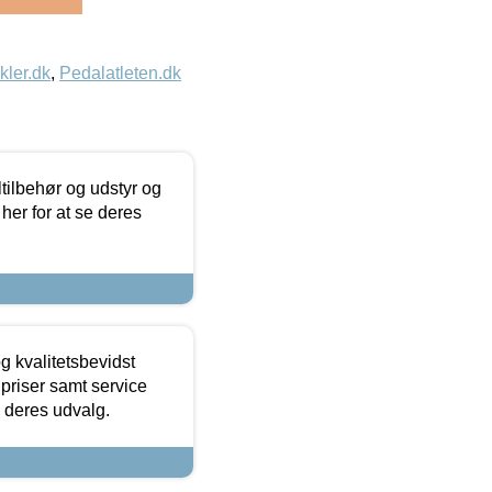
kler.dk
,
Pedalatleten.dk
ltilbehør og udstyr og
 her for at se deres
g kvalitetsbevidst
e priser samt service
e deres udvalg.