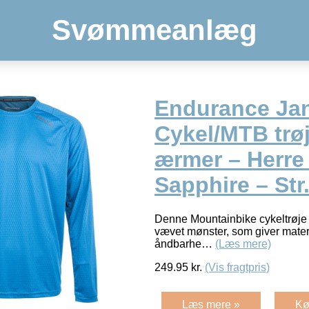
Svømmeanlæg
Endurance Ja
Cykel/MTB trøj
ærmer – Herre
Sapphire – Str
Denne Mountainbike cykeltrøje er
vævet mønster, som giver material
åndbarhe…
(Læs mere)
249.95
kr.
(Vis fragtpris)
Læs mere »
Kø