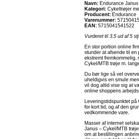
Navn:
Endurance Janus –
Kategori:
Cykeltrøjer m
Producent:
Endurance
Varenummer:
5715041
EAN:
5715041541522
Vurderet til
3.5
ud af 5 st
En stor portion online f
stunder at afsende til e
ekstremt fremkommelig, o
Cykel/MTB trøje m. lange
Du bør lige så vel overvej
uheldigvis en smule mere
vil dog altid vise sig at 
online shoppens arbejds
Leveringstidspunktet på C
for kort tid, og af den g
vedkommende vare.
Masser af internet selsk
Janus – Cykel/MTB trøje 
om at bestillingen anbrin