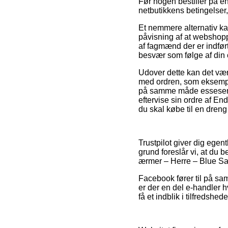
Før nogen bestiller på en
netbutikkens betingelser,
Et nemmere alternativ k
påvisning af at webshop
af fagmænd der er indført 
besvær som følge af din 
Udover dette kan det være 
med ordren, som eksempe
på samme måde essesentie
eftervise sin ordre af E
du skal købe til en dreng 
Trustpilot giver dig egen
grund foreslår vi, at du
ærmer – Herre – Blue Sap
Facebook fører til på samm
er der en del e-handler 
få et indblik i tilfredshe