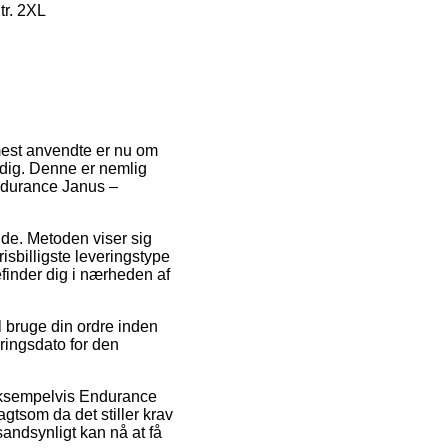
tr. 2XL
 mest anvendte er nu om
 dig. Denne er nemlig
Endurance Janus –
ejde. Metoden viser sig
sbilligste leveringstype
befinder dig i nærheden af
l bruge din ordre inden
eringsdato for den
 eksempelvis Endurance
tsom da det stiller krav
sandsynligt kan nå at få