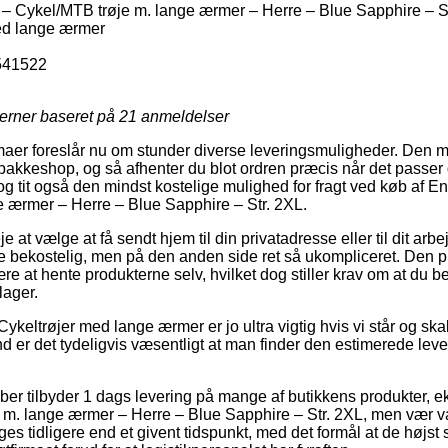
 Cykel/MTB trøje m. lange ærmer – Herre – Blue Sapphire – S
ed lange ærmer
541522
jerner baseret på
21
anmeldelser
irmaer foreslår nu om stunder diverse leveringsmuligheder. Den
n pakkeshop, og så afhenter du blot ordren præcis når det passer
g tit også den mindst kostelige mulighed for fragt ved køb af 
 ærmer – Herre – Blue Sapphire – Str. 2XL.
e at vælge at få sendt hjem til din privatadresse eller til dit arb
 bekostelig, men på den anden side ret så ukompliceret. Den pri
være at hente produkterne selv, hvilket dog stiller krav om at du 
lager.
ykeltrøjer med lange ærmer er jo ultra vigtig hvis vi står og ska
rund er det tydeligvis væsentligt at man finder den estimerede lev
aber tilbyder 1 dags levering på mange af butikkens produkter,
m. lange ærmer – Herre – Blue Sapphire – Str. 2XL, men vær vag
ges tidligere end et givent tidspunkt, med det formål at de højst 