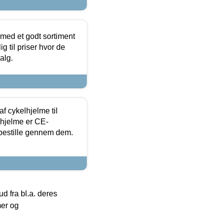
 med et godt sortiment
g til priser hvor de
alg.
f cykelhjelme til
lhjelme er CE-
 bestille gennem dem.
 fra bl.a. deres
mer og