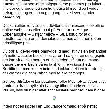
nødsaget til at nedsætte salgspriserne på deres produkter –
til piger og drenge, og samtidig også til mænd og kvinder –
betragteligt, og endda nogle gange love levering uden
beregning.
Det kan alligevel vise sig udbytterigt at inspicere forskellige
online webshops efter rabat på Endurance Mingus –
Løbehandsker – Safety Yellow – Str. L forud for at du
handler, så man er på den sikre side med at indhente den
prisbilligste pris.
Du bør alligevel være omhyggelig med, at hvis en forhandler
på nettet afsætter bedst i test varer til salg for en udsalgspris
der kan virke ekstraordinært beskeden, så bør det mange
gange være et bevis på en falsk online virksomhed.
Bestillinger med kort er imidlertid inkluderet i en forordning,
der værner dig som køber imod falske netshops.
Generelt tilråder vi kortbetalinger eller MobilePay. Alternativt
burde du drage nytte af et afdragstilbud fra eksempelvis
ViaBill, hvis du higer efter at finansiere beløbet i flere bidder.
Inden nogen køber i en Endurance forhandler på nettet