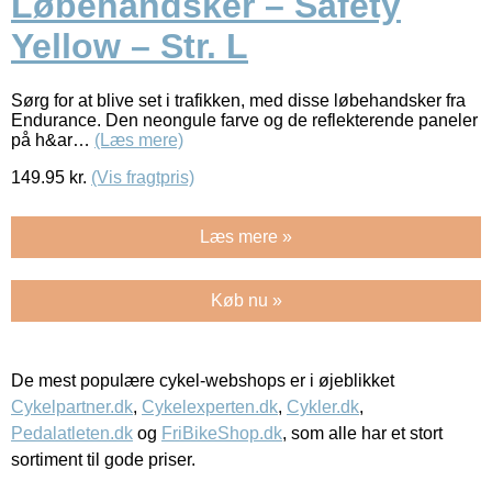
Løbehandsker – Safety
Yellow – Str. L
Sørg for at blive set i trafikken, med disse løbehandsker fra
Endurance. Den neongule farve og de reflekterende paneler
på h&ar…
(Læs mere)
149.95
kr.
(Vis fragtpris)
Læs mere »
Køb nu »
De mest populære cykel-webshops er i øjeblikket
Cykelpartner.dk
,
Cykelexperten.dk
,
Cykler.dk
,
Pedalatleten.dk
og
FriBikeShop.dk
, som alle har et stort
sortiment til gode priser.