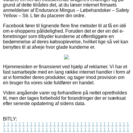
grund af dette tilrådes det, at du læser internet firmaets
anmeldelser af Endurance Mingus – Løbehandsker – Safety
Yellow – Str. L før du placerer din ordre.
Facebook fører til lignende flere fine metoder til at få en idé
om e-shoppens pålidelighed. Foruden det er der en del e-
forretninger som tilbyder kunderne at offentliggøre en
bedømmelse af deres købsoplevelse, hvilket lige så vel kan
benyttes til at afveje hvor glade kunderne er.
Hjemmesiden er finansieret ved hjælp af reklamer. Vi har et
fast samarbejde med en lang række internet handler i form af
at vi formidler deres produkter, og tager imod provision om
en bruger fra vores side fuldfører en handel.
Viden angående varer og forhandlere på nettet opretholdes
tit, men der tages forbehold for forandringer der er iværksat
efter seneste opdatering af sidens data.
BITLY:
1
1
1
1
1
1
1
1
1
1
1
1
1
1
1
1
1
1
1
1
1
1
1
1
1
1
1
1
1
1
1
1
1
1
1
1
1
1
1
1
1
1
1
1
1
1
1
1
1
1
1
1
1
1
1
1
1
1
1
1
1
1
1
1
1
1