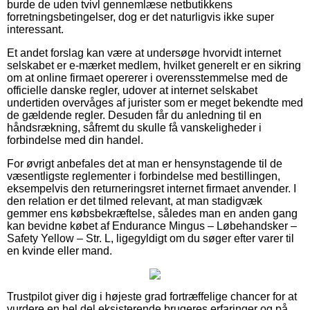
burde de uden tvivl gennemlæse netbutikkens
forretningsbetingelser, dog er det naturligvis ikke super
interessant.
Et andet forslag kan være at undersøge hvorvidt internet
selskabet er e-mærket medlem, hvilket generelt er en sikring
om at online firmaet opererer i overensstemmelse med de
officielle danske regler, udover at internet selskabet
undertiden overvåges af jurister som er meget bekendte med
de gældende regler. Desuden får du anledning til en
håndsrækning, såfremt du skulle få vanskeligheder i
forbindelse med din handel.
For øvrigt anbefales det at man er hensynstagende til de
væsentligste reglementer i forbindelse med bestillingen,
eksempelvis den returneringsret internet firmaet anvender. I
den relation er det tilmed relevant, at man stadigvæk
gemmer ens købsbekræftelse, således man en anden gang
kan bevidne købet af Endurance Mingus – Løbehandsker –
Safety Yellow – Str. L, ligegyldigt om du søger efter varer til
en kvinde eller mand.
Trustpilot giver dig i højeste grad fortræffelige chancer for at
vurdere en hel del eksisterende brugeres erfaringer og på