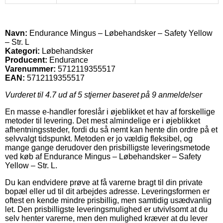
Navn:
Endurance Mingus – Løbehandsker – Safety Yellow
– Str. L
Kategori:
Løbehandsker
Producent:
Endurance
Varenummer:
5712119355517
EAN:
5712119355517
Vurderet til
4.7
ud af 5 stjerner baseret på
9
anmeldelser
En masse e-handler foreslår i øjeblikket et hav af forskellige
metoder til levering. Det mest almindelige er i øjeblikket
afhentningssteder, fordi du så nemt kan hente din ordre på et
selvvalgt tidspunkt. Metoden er jo vældig fleksibel, og
mange gange derudover den prisbilligste leveringsmetode
ved køb af Endurance Mingus – Løbehandsker – Safety
Yellow – Str. L.
Du kan endvidere prøve at få varerne bragt til din private
bopæl eller ud til dit arbejdes adresse. Leveringsformen er
oftest en kende mindre prisbillig, men samtidig usædvanlig
let. Den prisbilligste leveringsmulighed er utvivlsomt at du
selv henter varerne, men den mulighed kræver at du lever