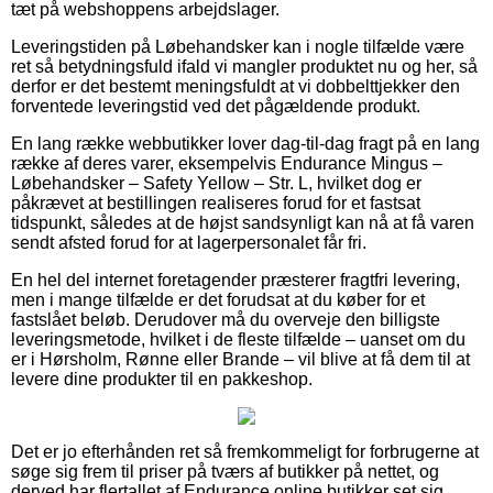
tæt på webshoppens arbejdslager.
Leveringstiden på Løbehandsker kan i nogle tilfælde være
ret så betydningsfuld ifald vi mangler produktet nu og her, så
derfor er det bestemt meningsfuldt at vi dobbelttjekker den
forventede leveringstid ved det pågældende produkt.
En lang række webbutikker lover dag-til-dag fragt på en lang
række af deres varer, eksempelvis Endurance Mingus –
Løbehandsker – Safety Yellow – Str. L, hvilket dog er
påkrævet at bestillingen realiseres forud for et fastsat
tidspunkt, således at de højst sandsynligt kan nå at få varen
sendt afsted forud for at lagerpersonalet får fri.
En hel del internet foretagender præsterer fragtfri levering,
men i mange tilfælde er det forudsat at du køber for et
fastslået beløb. Derudover må du overveje den billigste
leveringsmetode, hvilket i de fleste tilfælde – uanset om du
er i Hørsholm, Rønne eller Brande – vil blive at få dem til at
levere dine produkter til en pakkeshop.
Det er jo efterhånden ret så fremkommeligt for forbrugerne at
søge sig frem til priser på tværs af butikker på nettet, og
derved har flertallet af Endurance online butikker set sig