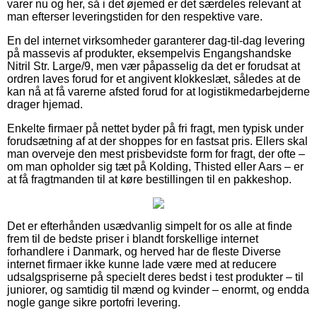
varer nu og her, så i det øjemed er det særdeles relevant at
man efterser leveringstiden for den respektive vare.
En del internet virksomheder garanterer dag-til-dag levering
på massevis af produkter, eksempelvis Engangshandske
Nitril Str. Large/9, men vær påpasselig da det er forudsat at
ordren laves forud for et angivent klokkeslæt, således at de
kan nå at få varerne afsted forud for at logistikmedarbejderne
drager hjemad.
Enkelte firmaer på nettet byder på fri fragt, men typisk under
forudsætning af at der shoppes for en fastsat pris. Ellers skal
man overveje den mest prisbevidste form for fragt, der ofte –
om man opholder sig tæt på Kolding, Thisted eller Aars – er
at få fragtmanden til at køre bestillingen til en pakkeshop.
Det er efterhånden usædvanlig simpelt for os alle at finde
frem til de bedste priser i blandt forskellige internet
forhandlere i Danmark, og herved har de fleste Diverse
internet firmaer ikke kunne lade være med at reducere
udsalgspriserne på specielt deres bedst i test produkter – til
juniorer, og samtidig til mænd og kvinder – enormt, og endda
nogle gange sikre portofri levering.