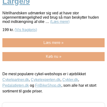
Large/9
Nitrilhandsken udmærker sig ved at have stor
uigennemtrængelighed ved brug så man beskytter huden
mod indtrængning af olie …
(Læs mere)
199
kr.
(Vis fragtpris)
Læs mere »
Køb nu »
De mest populære cykel-webshops er i øjeblikket
Cykelpartner.dk
,
Cykelexperten.dk
,
Cykler.dk
,
Pedalatleten.dk
og
FriBikeShop.dk
, som alle har et stort
sortiment til gode priser.