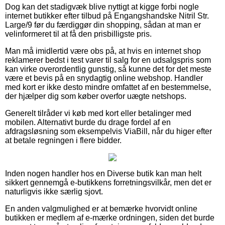
Dog kan det stadigvæk blive nyttigt at kigge forbi nogle
internet butikker efter tilbud på Engangshandske Nitril Str.
Large/9 før du færdiggør din shopping, sådan at man er
velinformeret til at få den prisbilligste pris.
Man må imidlertid være obs på, at hvis en internet shop
reklamerer bedst i test varer til salg for en udsalgspris som
kan virke overordentlig gunstig, så kunne det for det meste
være et bevis på en snydagtig online webshop. Handler
med kort er ikke desto mindre omfattet af en bestemmelse,
der hjælper dig som køber overfor uægte netshops.
Generelt tilråder vi køb med kort eller betalinger med
mobilen. Alternativt burde du drage fordel af en
afdragsløsning som eksempelvis ViaBill, når du higer efter
at betale regningen i flere bidder.
Inden nogen handler hos en Diverse butik kan man helt
sikkert gennemgå e-butikkens forretningsvilkår, men det er
naturligvis ikke særlig sjovt.
En anden valgmulighed er at bemærke hvorvidt online
butikken er medlem af e-mærke ordningen, siden det burde