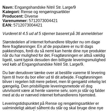
Navn:
Engangshandske Nitril Str. Large/9
Kategori:
Rense og rengøringsartikler
Producent:
Diverse
Varenummer:
5712073004421
EAN:
5712073004421
Vurderet til
4.5
ud af 5 stjerner baseret på
36
anmeldelser
Størstedelen af internet forhandlere tilbyder nu om dage
flere fragtløsninger. En af de populære er nu til dags
pakkeshops, fordi du så nemt kan hente dine nye produkter
når du har mulighed for det. Fragtløsningen er altså vældig
ligetil, samt typisk desuden den billigste leveringsmulighed
ved køb af Engangshandske Nitril Str. Large/9.
Du bør derudover tænke over at bestille varerne til levering
hjem til hvor du bor eller ud til dit arbejde. Fragtløsningen
bliver i regelen lidt mere pebret, men til gengæld virkelig let
gængelig. Den prisbilligste leveringsmetode vil dog
utvivlsomt være at hente varerne selv, som jo står og falder
med at du er nærved internet forhandlerens hjemsted.
Leveringstidspunktet på Rense og rengøringsartikler er
ualmindeligt aktuel såfremt du står og skal bruge dine nye