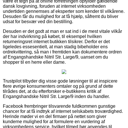
være et tegn på at online forretningen opfylder gældende
dansk lovgivning, foruden at internet virksomheden
undertiden gennemses af eksperter som kender til vilkårene.
Desuden får du mulighed for at få hjælp, såfremt du bliver
udsat for besvær ved din bestilling.
Desuden er det godt at man er sat ind i de mest vitale vilkår
der har indvirkning på købet, til eksempel hvilken
returneringsret internet butikken tilsikrer. Derfor er det
ligeledes essesentielt, at man stadig bibeholder ens
ordrekvittering, så man i fremtiden kan dokumentere ordren
af Engangshandske Nitril Str. Large/9, uanset om du
shopper til en herre eller dame.
Trustpilot tilbyder dig visse gode løsninger til at inspicere
flere øvrige konsumenters omtaler og på grund af dette
tilrådes det, at du efterforsker e-butikkens kritik af
Engangshandske Nitril Str. Large/9 inden du handler.
Facebook frembringer tilsvarende fuldkommen gunstige
chancer for at få indtryk af internet selskabets troværdighed.
Herinde møder vi en del firmaer på nettet som giver
kunderne mulighed for at formulere en vurdering af
virksomhedens service, hvilket tilmed bør anvendes til