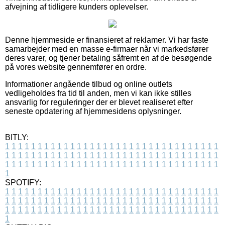
afvejning af tidligere kunders oplevelser.
Denne hjemmeside er finansieret af reklamer. Vi har faste
samarbejder med en masse e-firmaer når vi markedsfører
deres varer, og tjener betaling såfremt en af de besøgende
på vores website gennemfører en ordre.
Informationer angående tilbud og online outlets
vedligeholdes fra tid til anden, men vi kan ikke stilles
ansvarlig for reguleringer der er blevet realiseret efter
seneste opdatering af hjemmesidens oplysninger.
BITLY:
1
1
1
1
1
1
1
1
1
1
1
1
1
1
1
1
1
1
1
1
1
1
1
1
1
1
1
1
1
1
1
1
1
1
1
1
1
1
1
1
1
1
1
1
1
1
1
1
1
1
1
1
1
1
1
1
1
1
1
1
1
1
1
1
1
1
1
1
1
1
1
1
1
1
1
1
1
1
1
1
1
1
1
1
1
1
1
1
1
1
1
1
1
1
1
1
1
1
1
1
SPOTIFY:
1
1
1
1
1
1
1
1
1
1
1
1
1
1
1
1
1
1
1
1
1
1
1
1
1
1
1
1
1
1
1
1
1
1
1
1
1
1
1
1
1
1
1
1
1
1
1
1
1
1
1
1
1
1
1
1
1
1
1
1
1
1
1
1
1
1
1
1
1
1
1
1
1
1
1
1
1
1
1
1
1
1
1
1
1
1
1
1
1
1
1
1
1
1
1
1
1
1
1
1