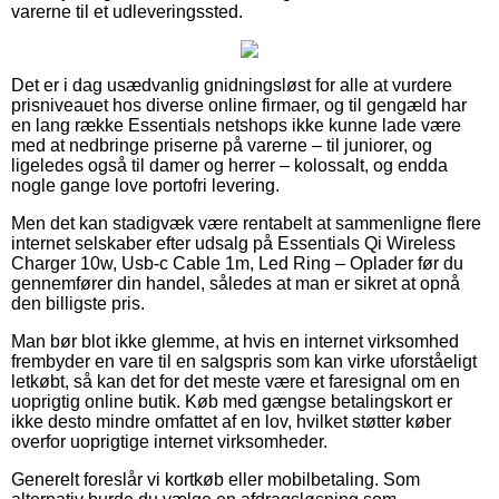
varerne til et udleveringssted.
Det er i dag usædvanlig gnidningsløst for alle at vurdere
prisniveauet hos diverse online firmaer, og til gengæld har
en lang række Essentials netshops ikke kunne lade være
med at nedbringe priserne på varerne – til juniorer, og
ligeledes også til damer og herrer – kolossalt, og endda
nogle gange love portofri levering.
Men det kan stadigvæk være rentabelt at sammenligne flere
internet selskaber efter udsalg på Essentials Qi Wireless
Charger 10w, Usb-c Cable 1m, Led Ring – Oplader før du
gennemfører din handel, således at man er sikret at opnå
den billigste pris.
Man bør blot ikke glemme, at hvis en internet virksomhed
frembyder en vare til en salgspris som kan virke uforståeligt
letkøbt, så kan det for det meste være et faresignal om en
uoprigtig online butik. Køb med gængse betalingskort er
ikke desto mindre omfattet af en lov, hvilket støtter køber
overfor uoprigtige internet virksomheder.
Generelt foreslår vi kortkøb eller mobilbetaling. Som