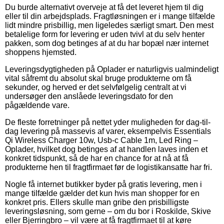
Du burde alternativt overveje at få det leveret hjem til dig
eller til din arbejdsplads. Fragtløsningen er i mange tilfælde
lidt mindre prisbillig, men ligeledes særligt smart. Den mest
betalelige form for levering er uden tvivl at du selv henter
pakken, som dog betinges af at du har bopæl nær internet
shoppens hjemsted.
Leveringsdygtigheden på Oplader er naturligvis ualmindeligt
vital såfremt du absolut skal bruge produkterne om få
sekunder, og herved er det selvfølgelig centralt at vi
undersøger den anslåede leveringsdato for den
pågældende vare.
De fleste forretninger på nettet yder muligheden for dag-til-
dag levering på massevis af varer, eksempelvis Essentials
Qi Wireless Charger 10w, Usb-c Cable 1m, Led Ring –
Oplader, hvilket dog betinges af at handlen laves inden et
konkret tidspunkt, så de har en chance for at nå at få
produkterne hen til fragtfirmaet før de logistikansatte har fri.
Nogle få internet butikker byder på gratis levering, men i
mange tilfælde gælder det kun hvis man shopper for en
konkret pris. Ellers skulle man gribe den prisbilligste
leveringsløsning, som gerne – om du bor i Roskilde, Skive
eller Bjerringbro – vil være at få fragtfirmaet til at køre