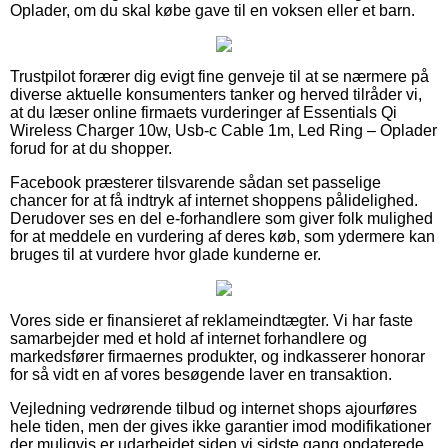
Oplader, om du skal købe gave til en voksen eller et barn.
Trustpilot forærer dig evigt fine genveje til at se nærmere på
diverse aktuelle konsumenters tanker og herved tilråder vi,
at du læser online firmaets vurderinger af Essentials Qi
Wireless Charger 10w, Usb-c Cable 1m, Led Ring – Oplader
forud for at du shopper.
Facebook præsterer tilsvarende sådan set passelige
chancer for at få indtryk af internet shoppens pålidelighed.
Derudover ses en del e-forhandlere som giver folk mulighed
for at meddele en vurdering af deres køb, som ydermere kan
bruges til at vurdere hvor glade kunderne er.
Vores side er finansieret af reklameindtægter. Vi har faste
samarbejder med et hold af internet forhandlere og
markedsfører firmaernes produkter, og indkasserer honorar
for så vidt en af vores besøgende laver en transaktion.
Vejledning vedrørende tilbud og internet shops ajourføres
hele tiden, men der gives ikke garantier imod modifikationer
der muligvis er udarbejdet siden vi sidste gang opdaterede