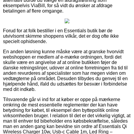
alternativ burde du vælge en afdragsløsning som
eksempelvis ViaBill, for så vidt du ønsker at afdrage
betalingen af flere omgange.
Forud for at folk bestiller i en Essentials butik bør de
utvivlsomt skimme shoppens vilkår, det er dog ofte ikke
specielt ophidsende.
En anden løsning kunne måske være at granske hvorvidt
webshoppen er medlem af e-mærke ordningen, fordi det
skulle være en angivelse af at online butikken føjer de
danske retningslinjer, udover at online forretningen fra tid til
anden revurderes af specialister som har megen viden om
vedtægterne på området. Desuden tilbydes du genvej til en
hjælpende hånd, ifald du udsættes for besvær i forbindelse
med dit indkøb.
Tilsvarende går vi ind for at køber er oppe på mærkerne
omkring de mest essentielle reglementer der kan have
betydning for købet, til eksempel den byttepolitik online
virksomheden bruger. I relation til det er det virkelig vigtigt, at
man til enhver tid bibeholder ens købsbekræftelse, således
man en anden gang kan bevidne sin ordre af Essentials Qi
Wireless Charger 10w, Usb-c Cable 1m, Led Ring –