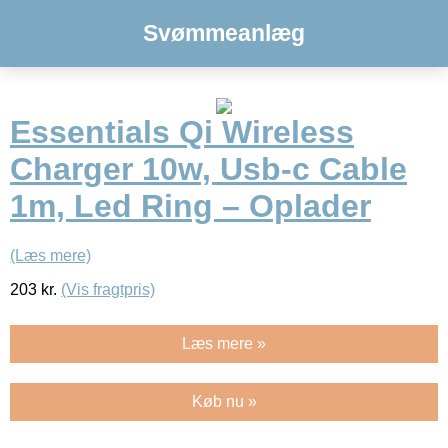
Svømmeanlæg
Essentials Qi Wireless
Charger 10w, Usb-c Cable
1m, Led Ring – Oplader
(Læs mere)
203
kr.
(Vis fragtpris)
Læs mere »
Køb nu »