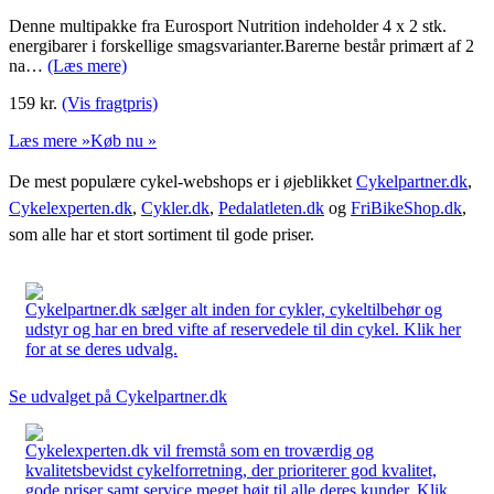
Denne multipakke fra Eurosport Nutrition indeholder 4 x 2 stk.
energibarer i forskellige smagsvarianter.Barerne består primært af 2
na…
(Læs mere)
159
kr.
(Vis fragtpris)
Læs mere »
Køb nu »
De mest populære cykel-webshops er i øjeblikket
Cykelpartner.dk
,
Cykelexperten.dk
,
Cykler.dk
,
Pedalatleten.dk
og
FriBikeShop.dk
,
som alle har et stort sortiment til gode priser.
Cykelpartner.dk sælger alt inden for cykler, cykeltilbehør og
udstyr og har en bred vifte af reservedele til din cykel. Klik her
for at se deres udvalg.
Se udvalget på Cykelpartner.dk
Cykelexperten.dk vil fremstå som en troværdig og
kvalitetsbevidst cykelforretning, der prioriterer god kvalitet,
gode priser samt service meget højt til alle deres kunder. Klik