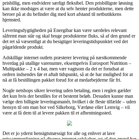
prisbillig, men endvidere særligt fleksibel. Den prisbilligste løsning
kan ikke modsiges at være at du selv henter produkterne, men dette
beroer på at du befinder dig med kort afstand til netbutikkens
hjemsted.
Leveringsdygtigheden på Energibar kan være særdeles relevant
såfremt man står og skal bruge produkterne fluks, så af den grund er
det ret så væsentligt at du besigtiger leveringstidspunktet ved det
pågældende produkt.
Adskillige internet outlets præsterer levering på næstkommende
hverdag på utallige varenumre, eksempelvis Eurosport Nutrition –
Multipakke – 2 x 4 bar, men vær vagtsom da det er forudsat at
ordren indsendes før et aftalt tidspunkt, så at de har mulighed for at
nå at få bestillingen pakket forud for at medarbejderne får fri.
Nogle netshops sikrer levering uden betaling, men i reglen gælder
det kun hvis der bestilles for et bestemt beløb. Desuden kunne man
vælge den billigste leveringsmanér, hvilket i de fleste tilfælde – uden
hensyn til om man bor ved Silkeborg, Værløse eller Lemvig – vil
være at få dem til at levere pakken til et afhentningssted.
Det er jo yderst hensigtsmæssigt for alle og enhver at lave
prissammenligning på diverse internet selskaber, og af den grund har