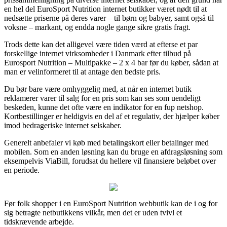
en hel del EuroSport Nutrition internet butikker været nødt til at
nedsætte priserne på deres varer – til børn og babyer, samt også til
voksne – markant, og endda nogle gange sikre gratis fragt.
Trods dette kan det alligevel være tiden værd at efterse et par
forskellige internet virksomheder i Danmark efter tilbud på
Eurosport Nutrition – Multipakke – 2 x 4 bar før du køber, sådan at
man er velinformeret til at antage den bedste pris.
Du bør bare være omhyggelig med, at når en internet butik
reklamerer varer til salg for en pris som kan ses som uendeligt
beskeden, kunne det ofte være en indikator for en fup netshop.
Kortbestillinger er heldigvis en del af et regulativ, der hjælper køber
imod bedrageriske internet selskaber.
Generelt anbefaler vi køb med betalingskort eller betalinger med
mobilen. Som en anden løsning kan du bruge en afdragsløsning som
eksempelvis ViaBill, forudsat du hellere vil finansiere beløbet over
en periode.
Før folk shopper i en EuroSport Nutrition webbutik kan de i og for
sig betragte netbutikkens vilkår, men det er uden tvivl et
tidskrævende arbejde.