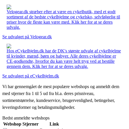
Velogear.dk stræber efter at være en cykelbutik, med et godt
sortiment af de bedste cykelhjelme og cykelsko, selvfølgelig til
priser hvor de fleste kan være med. Klik her for at se deres
udvalg.
Se udvalget på Velogear.dk
Hos eCykelhjelm.dk har de DK's største udvalg af cykelhjelme
til kvinder, mænd, børn og babyer. Alle deres cykelhjelme er
CE-godkendte, hvorfor du kan være helt tryg ved at bestille
gennem dem. Klik her for at se deres udvalg.
Se udvalget på eCykelhjelm.dk
Vi har gennemgået de mest populære webshops og anmeldt dem
med stjerner fra 1 til 5 ud fra bl.a. deres prisniveau,
sortimentstørrelse, kundeservice, brugervenlighed, betingelser,
leveringsformer og betalingsmuligheder.
Bedst anmeldte webshops
Webshop
Stjerner
Link