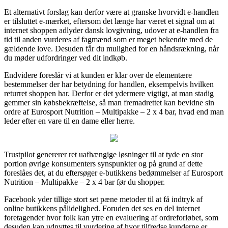
Et alternativt forslag kan derfor være at granske hvorvidt e-handlen
er tilsluttet e-mærket, eftersom det længe har været et signal om at
internet shoppen adlyder dansk lovgivning, udover at e-handlen fra
tid til anden vurderes af fagmænd som er meget bekendte med de
gældende love. Desuden får du mulighed for en håndsrækning, når
du møder udfordringer ved dit indkøb.
Endvidere foreslår vi at kunden er klar over de elementære
bestemmelser der har betydning for handlen, eksempelvis hvilken
returret shoppen har. Derfor er det ydermere vigtigt, at man stadig
gemmer sin købsbekræftelse, så man fremadrettet kan bevidne sin
ordre af Eurosport Nutrition – Multipakke – 2 x 4 bar, hvad end man
leder efter en vare til en dame eller herre.
Trustpilot genererer ret uafhængige løsninger til at tyde en stor
portion øvrige konsumenters synspunkter og på grund af dette
foreslåes det, at du eftersøger e-butikkens bedømmelser af Eurosport
Nutrition – Multipakke – 2 x 4 bar før du shopper.
Facebook yder tillige stort set pæne metoder til at få indtryk af
online butikkens pålidelighed. Foruden det ses en del internet
foretagender hvor folk kan ytre en evaluering af ordreforløbet, som
desuden kan udnyttes til vurdering af hvor tilfredse kunderne er.