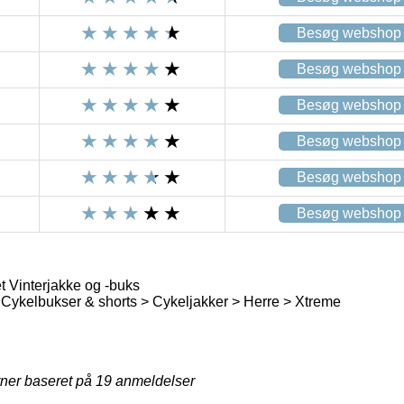
Besøg webshop
Besøg webshop
Besøg webshop
Besøg webshop
Besøg webshop
Besøg webshop
 Vinterjakke og -buks
ykelbukser & shorts > Cykeljakker > Herre > Xtreme
rner baseret på
19
anmeldelser