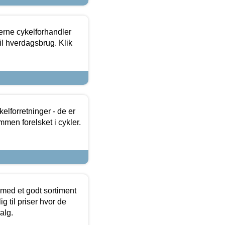
erne cykelforhandler
til hverdagsbrug. Klik
lforretninger - de er
mmen forelsket i cykler.
 med et godt sortiment
g til priser hvor de
alg.