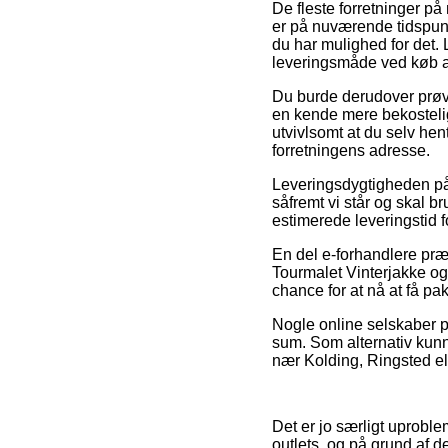
De fleste forretninger på
er på nuværende tidspunkt
du har mulighed for det. 
leveringsmåde ved køb a
Du burde derudover prøve 
en kende mere bekostelig
utvivlsomt at du selv hen
forretningens adresse.
Leveringsdygtigheden på
såfremt vi står og skal b
estimerede leveringstid f
En del e-forhandlere pr
Tourmalet Vinterjakke og 
chance for at nå at få pa
Nogle online selskaber p
sum. Som alternativ kun
nær Kolding, Ringsted elle
Det er jo særligt uproble
outlets, og på grund af 