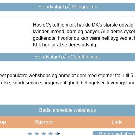
Se udvalget på Velogear.dk
Hos eCykelhjelm.dk har de DK's største udvalg a
kvinder, mænd, børn og babyer. Alle deres cyke
godkendte, hvorfor du kan være helt tryg ved at
Klik her for at se deres udvalg.
Se udvalget på eCykelhjelm.dk
t populære webshops og anmeldt dem med stjerner fra 1 til 5 ud
rrelse, kundeservice, brugervenlighed, betingelser, leveringsfor
Bedst anmeldte webshops
op
Stjerner
Link
Besøg webshop