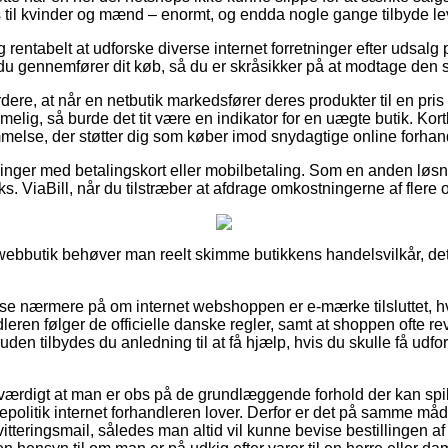
des til kvinder og mænd – enormt, og endda nogle gange tilbyde l
ig rentabelt at udforske diverse internet forretninger efter udsal
 du gennemfører dit køb, så du er skråsikker på at modtage den s
ere, at når en netbutik markedsfører deres produkter til en pris
g, så burde det tit være en indikator for en uægte butik. Kortbe
mmelse, der støtter dig som køber imod snydagtige online forhan
tillinger med betalingskort eller mobilbetaling. Som en anden lø
eks. ViaBill, når du tilstræber at afdrage omkostningerne af fler
webbutik behøver man reelt skimme butikkens handelsvilkår, d
t se nærmere på om internet webshoppen er e-mærke tilsluttet, h
dleren følger de officielle danske regler, samt at shoppen ofte r
den tilbydes du anledning til at få hjælp, hvis du skulle få udfo
sværdigt at man er obs på de grundlæggende forhold der kan spil
ttepolitik internet forhandleren lover. Derfor er det på samme må
tteringsmail, således man altid vil kunne bevise bestillingen a