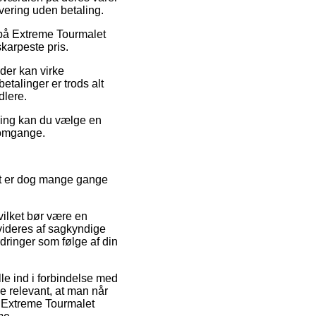
evering uden betaling.
g på Extreme Tourmalet
karpeste pris.
 der kan virke
talinger er trods alt
dlere.
sning kan du vælge en
e omgange.
et er dog mange gange
vilket bør være en
evideres af sagkyndige
rdringer som følge af din
le ind i forbindelse med
de relevant, at man når
f Extreme Tourmalet