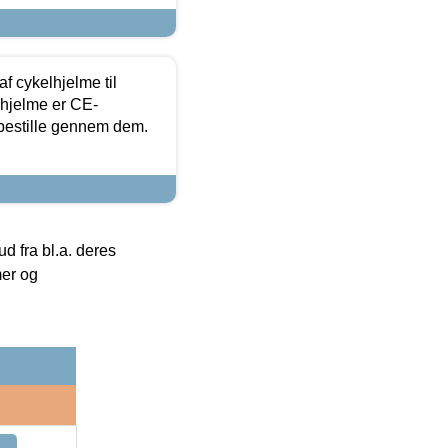
f cykelhjelme til
lhjelme er CE-
 bestille gennem dem.
 fra bl.a. deres
mer og