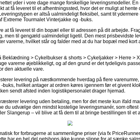
 nettet yder i vore dage mange forskellige leveringsmodeller. En
 at få leveret til et afhentningssted, hvor det er muligt at hente
Leveringstypen er altså ualmindeligt fleksibel, samt tit ydermer
f Extreme Tourmalet Vinterjakke og -buks.
at få leveret til din bopæl eller til adressen på dit arbejde. Fra
, men til gengæld ualmindeligt ligetil. Den mest prisbevidste l
ter varerne, hvilket står og falder med at du har bopæl med kort a
 Beklædning > Cykelbukser & shorts > Cykeljakker > Herre > Xt
ruge varerne øjeblikkeligt, og af den grund er det tydeligvis pa
or den aktuelle vare.
æsterer levering på næstkommende hverdag på flere varenumre
-buks, hvilket antager at ordren køres igennem før et givent klo
kken sendt afsted inden logistikpersonalet drager hjemad.
ræsterer levering uden betaling, men for det meste kun ifald man
ne du udvælge den mindst kostelige leveringsmanér, som oftest
r Slangerup – vil blive at få dem til at bringe bestillingen til et
matisk for forbrugerne at sammenligne priser (via fx PriceRunner)
dette har en hel del netshops ikke kunne slippe for at sænke sal