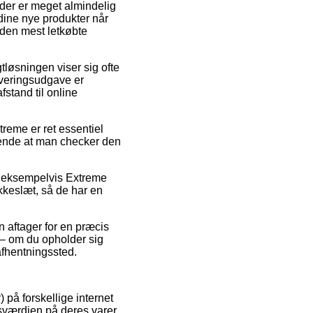
 der er meget almindelig
 dine nye produkter når
e den mest letkøbte
gtløsningen viser sig ofte
everingsudgave er
fstand til online
reme er ret essentiel
ssende at man checker den
, eksempelvis Extreme
kkeslæt, så de har en
 aftager for en præcis
 – om du opholder sig
 afhentningssted.
 på forskellige internet
gsværdien på deres varer