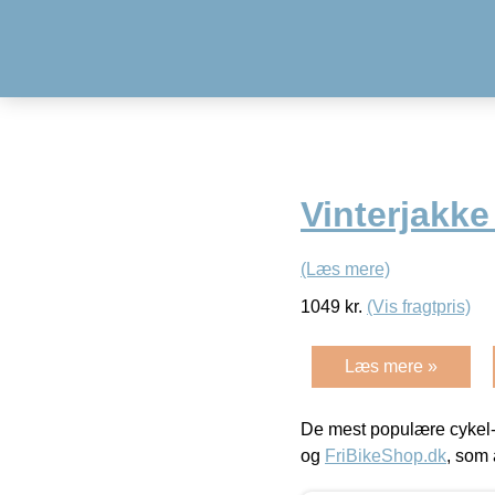
Vinterjakke
(Læs mere)
1049
kr.
(Vis fragtpris)
Læs mere »
De mest populære cykel-
og
FriBikeShop.dk
, som 