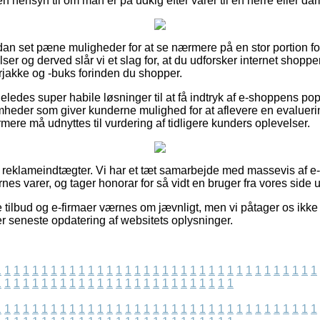
n hensyn til om man er på udkig efter varer til en herre eller da
ådan set pæne muligheder for at se nærmere på en stor portion
 og derved slår vi et slag for, at du udforsker internet shop
jakke og -buks forinden du shopper.
ledes super habile løsninger til at få indtryk af e-shoppens pop
mheder som giver kunderne mulighed for at aflevere en evalueri
ere må udnyttes til vurdering af tidligere kunders oplevelser.
f reklameindtægter. Vi har et tæt samarbejde med massevis af e-bu
nes varer, og tager honorar for så vidt en bruger fra vores side 
tilbud og e-firmaer værnes om jævnligt, men vi påtager os ikke a
fter seneste opdatering af websitets oplysninger.
1
1
1
1
1
1
1
1
1
1
1
1
1
1
1
1
1
1
1
1
1
1
1
1
1
1
1
1
1
1
1
1
1
1
1
1
1
1
1
1
1
1
1
1
1
1
1
1
1
1
1
1
1
1
1
1
1
1
1
1
1
1
1
1
1
1
1
1
1
1
1
1
1
1
1
1
1
1
1
1
1
1
1
1
1
1
1
1
1
1
1
1
1
1
1
1