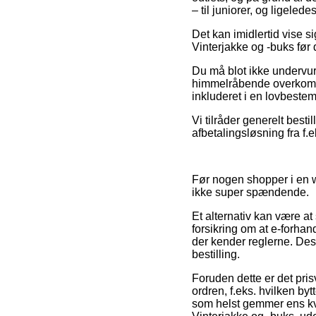
– til juniorer, og ligele
Det kan imidlertid vise s
Vinterjakke og -buks før
Du må blot ikke undervurd
himmelråbende overkommeli
inkluderet i en lovbeste
Vi tilråder generelt bes
afbetalingsløsning fra f.
Før nogen shopper i en 
ikke super spændende.
Et alternativ kan være a
forsikring om at e-forhan
der kender reglerne. Desu
bestilling.
Foruden dette er det pri
ordren, f.eks. hvilken by
som helst gemmer ens kvi