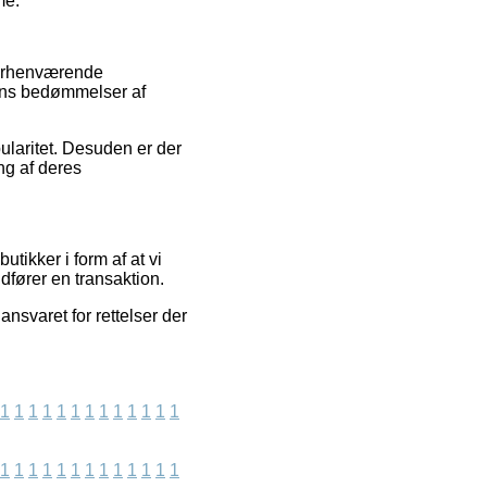
me.
 forhenværende
pens bedømmelser af
ularitet. Desuden er der
ng af deres
tikker i form af at vi
udfører en transaktion.
nsvaret for rettelser der
1
1
1
1
1
1
1
1
1
1
1
1
1
1
1
1
1
1
1
1
1
1
1
1
1
1