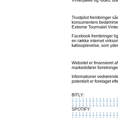
Vinterjakke og -buks, ude
Trustpilot frembringer s
konsumenters bedømmelser
Extreme Tourmalet Vinter
Facebook frembringer lige
en række internet virkso
købsoplevelse, som yderm
Websitet er finansieret a
markedsfører forretninger
Informationer vedrørende 
potentielt er foretaget e
BITLY:
1
1
1
1
1
1
1
1
1
1
1
1
1
1
1
1
1
1
1
1
1
1
1
1
1
1
SPOTIFY:
1
1
1
1
1
1
1
1
1
1
1
1
1