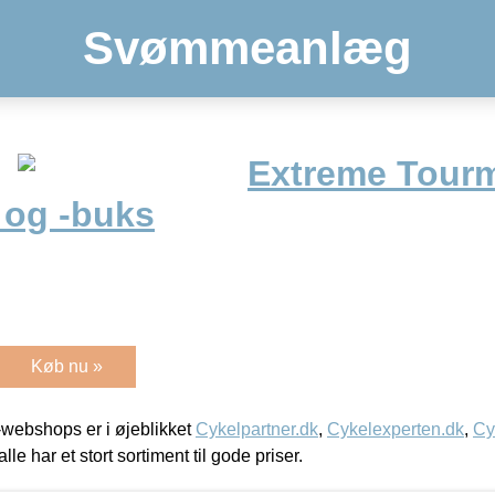
Svømmeanlæg
Extreme Tourm
 og -buks
Køb nu »
webshops er i øjeblikket
Cykelpartner.dk
,
Cykelexperten.dk
,
Cy
alle har et stort sortiment til gode priser.