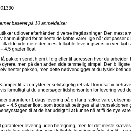
001330
jerner baseret på
10
anmeldelser
 butikker udlover efterhånden diverse fragtløsninger. Den mest 
 har mulighed for at hente de købte varer lige når det passer d
e tilfælde ydermere den mest letkøbte leveringsversion ved køb a
4,5 grader float.
 få pakken sendt hjem til dig eller til adressen hvor du arbejder.
 dyrere, men på den anden side temmelig simpel. Den billigste 
 selv henter pakken, men dette nødvendiggør at du fysisk befinder
amper til racercykler er selvfølgelig ret vital forudsat vi behøve
svis fornuftigt at du undersøger tidshorisonten for levering ved
ninger garanterer 1 dags levering på en lang række varer, eksemp
 – 4,5 grader float, som trods alt betinges af at transaktionen
ensynstagen til at de har udsigt til at kunne nå at få de nye vare
et garanterer levering uden beregning, men for det meste kræves 
bør du foretrække den mest letkøbte leveringsmåde, der tit – ua