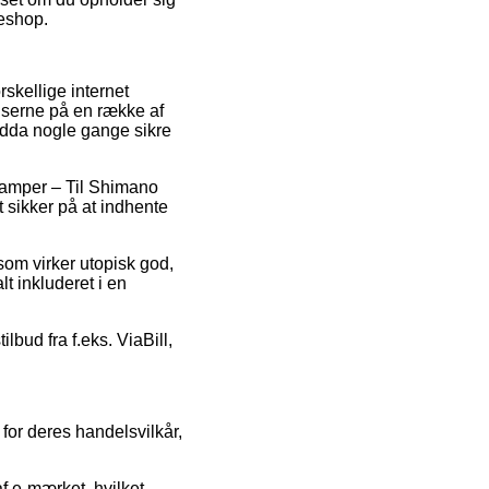
keshop.
rskellige internet
riserne på en række af
endda nogle gange sikre
 klamper – Til Shimano
 sikker på at indhente
 som virker utopisk god,
t inkluderet i en
lbud fra f.eks. ViaBill,
for deres handelsvilkår,
f e-mærket, hvilket