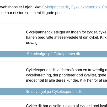
webshops er i øjeblikket
Cykelpartner.dk
,
Cykelexperten.dk
,
Cy
alle har et stort sortiment til gode priser.
Cykelpartner.dk sælger alt inden for cykler, cyke
har en bred vifte af reservedele til din cykel. Klik
udvalg.
Se udvalget på Cykelpartner.dk
Cykelexperten.dk vil fremstå som en troværdig o
cykelforretning, der prioriterer god kvalitet, god
meget højt til alle deres kunder. Klik her for at s
Se udvalget på Cykelexperten.dk
Cykler.dk har et solidt udvalg af cykler i god kvalit