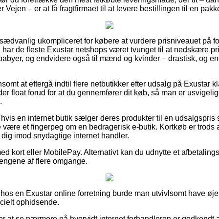
r Vejen – er at få fragtfirmaet til at levere bestillingen til en pak
usædvanlig ukompliceret for købere at vurdere prisniveauet på fo
 har de fleste Exustar netshops været tvunget til at nedskære p
g babyer, og endvidere også til mænd og kvinder – drastisk, og 
ønsomt at eftergå indtil flere netbutikker efter udsalg på Exustar
 float forud for at du gennemfører dit køb, så man er usvigeligt
.
 hvis en internet butik sælger deres produkter til en udsalgspris
e være et fingerpeg om en bedragerisk e-butik. Kortkøb er trods al
r dig imod snydagtige internet handler.
ed kort eller MobilePay. Alternativt kan du udnytte et afbetalingsti
pengene af flere omgange.
 hos en Exustar online forretning burde man utvivlsomt have øje 
ecielt ophidsende.
 at se nærmere på hvorvidt internet forhandleren er godkendt a