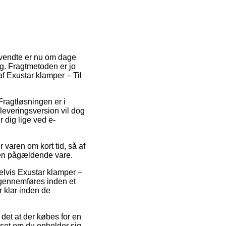
anvendte er nu om dage
ig. Fragtmetoden er jo
f Exustar klamper – Til
 Fragtløsningen er i
leveringsversion vil dog
 dig lige ved e-
r varen om kort tid, så af
 den pågældende vare.
elvis Exustar klamper –
 gennemføres inden et
r klar inden de
det at der købes for en
nset om du opholder sig