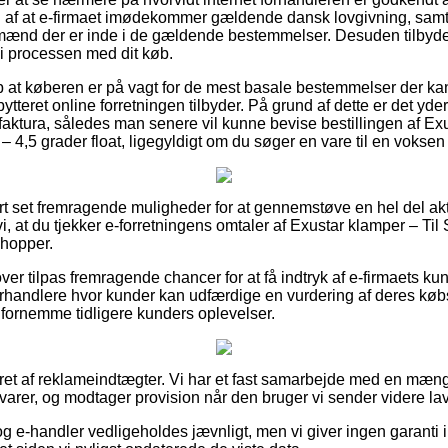
g af at e-firmaet imødekommer gældende dansk lovgivning, sam
gmænd der er inde i de gældende bestemmelser. Desuden tilbydes
 i processen med dit køb.
 at køberen er på vagt for de mest basale bestemmelser der kan 
ytteret online forretningen tilbyder. På grund af dette er det yde
faktura, således man senere vil kunne bevise bestillingen af Exu
,5 grader float, ligegyldigt om du søger en vare til en voksen e
ort set fremragende muligheder for at gennemstøve en hel del akt
 vi, at du tjekker e-forretningens omtaler af Exustar klamper –
shopper.
er tilpas fremragende chancer for at få indtryk af e-firmaets ku
orhandlere hvor kunder kan udfærdige en vurdering af deres købs
at fornemme tidligere kunders oplevelser.
eret af reklameindtægter. Vi har et fast samarbejde med en mæng
varer, og modtager provision når den bruger vi sender videre lav
g e-handler vedligeholdes jævnligt, men vi giver ingen garanti 