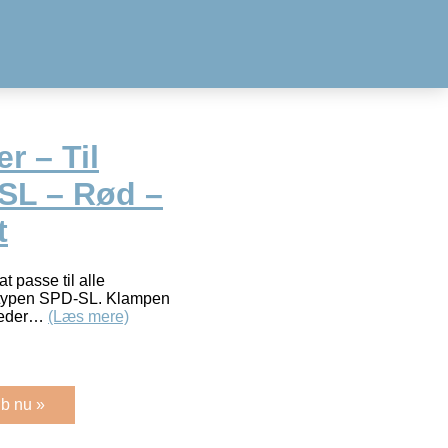
r – Til
SL – Rød –
t
t passe til alle
 typen SPD-SL. Klampen
iheder…
(Læs mere)
b nu »