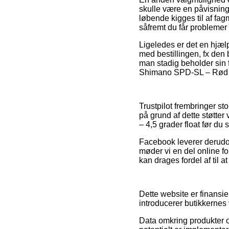
skulle være en påvisnin
løbende kigges til af fa
såfremt du får problemer
Ligeledes er det en hjælp
med bestillingen, fx den b
man stadig beholder sin 
Shimano SPD-SL – Rød – 4
Trustpilot frembringer st
på grund af dette støtter
– 4,5 grader float før du 
Facebook leverer derudov
møder vi en del online f
kan drages fordel af til 
Dette website er finansi
introducerer butikkernes 
Data omkring produkter o