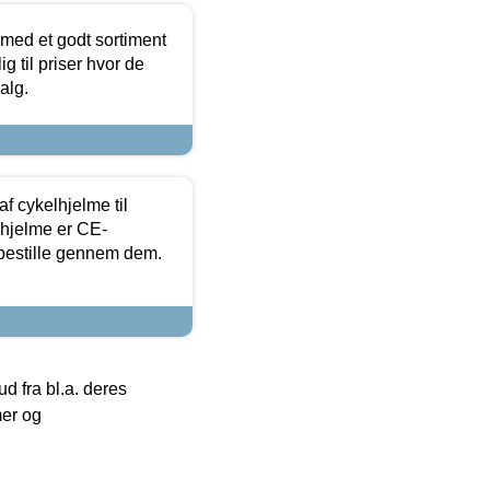
 med et godt sortiment
g til priser hvor de
alg.
f cykelhjelme til
lhjelme er CE-
 bestille gennem dem.
 fra bl.a. deres
mer og