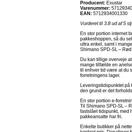
Producent:
Exustar
Varenummer:
5712934
EAN:
5712934001330
Vurderet til
3.8
ud af 5 st
En stor portion internet
pakkeshoppen, så du selv
ultra enkel, samt i mang
Shimano SPD-SL – Rød – 
Du kan tillige overveje at
mange tilfælde en anelse
til enhver tid være at du
forretningens lager.
Leveringstidspunktet på Kl
den grund er det forhold
En stor portion e-forret
Til Shimano SPD-SL – Rød
fastslået tidspunkt, med h
pakkeansatte har fri.
Enkelte butikker på nett
konkret pris. Derudover 