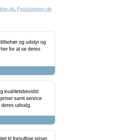
kler.dk
,
Pedalatleten.dk
ltilbehør og udstyr og
 her for at se deres
g kvalitetsbevidst
e priser samt service
e deres udvalg.
et til fornuftige priser.