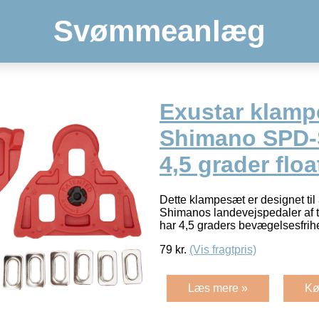
Svømmeanlæg
Exustar klampe
Shimano SPD-
4,5 grader floa
Dette klampesæt er designet til a
Shimanos landevejspedaler af
har 4,5 graders bevægelsesfr
79
kr.
(Vis fragtpris)
Læs mere »
Kø