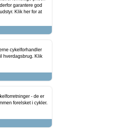
 derfor garantere god
dstyr. Klik her for at
erne cykelforhandler
til hverdagsbrug. Klik
lforretninger - de er
mmen forelsket i cykler.