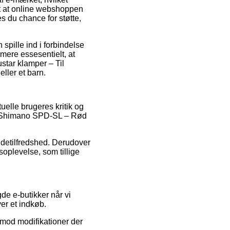
t at online webshoppen
 du chance for støtte,
spille ind i forbindelse
rmere essesentielt, at
star klamper – Til
ller et barn.
uelle brugeres kritik og
 Til Shimano SPD-SL – Rød
ndetilfredshed. Derudover
oplevelse, som tillige
de e-butikker når vi
er et indkøb.
imod modifikationer der