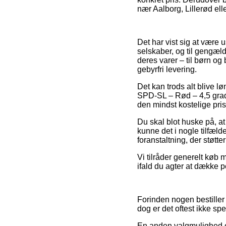
nær Aalborg, Lillerød elle
Det har vist sig at være 
selskaber, og til gengæld
deres varer – til børn o
gebyrfri levering.
Det kan trods alt blive l
SPD-SL – Rød – 4,5 grader
den mindst kostelige pris
Du skal blot huske på, at
kunne det i nogle tilfæld
foranstaltning, der støtte
Vi tilråder generelt køb m
ifald du agter at dække 
Forinden nogen bestiller
dog er det oftest ikke sp
En anden valgmulighed er