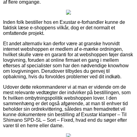
af flere omgange.
Inden folk bestiller hos en Exustar e-forhandler kunne de
faktisk læse e-shoppens vilkår, dog er det normalt et
omfattende projekt.
Et andet alternativ kan derfor være at granske hvorvidt
internet webshoppen er medlem af e-mærke ordningen,
hvilket skulle være en garanti for at webshoppen føjer dansk
lovgivning, foruden at online firmaet en gang i mellem
efterses af specialister som har den nødvendige knowhow
om lovgivningen. Derudover tilbydes du genvej til
opbakning, hvis du forvoldes problemer ved dit indkøb.
Udover dette rekommanderer vi at man er vidende om de
mest relevante vedtægter der indvirker på bestillingen, som
fx hvilken ombytningspolitik webshoppen lover. I den
sammenhæng er det også afgørende, at man til enhver tid
beholder sin ordrekvittering, således man fremadrettet vil
kunne dokumentere sin bestilling af Exustar klamper – Til
Shimano SPD-SL – Sort – Fixed, hvad end du søger efter
varer til en herre eller dame.