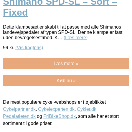
Shimano SPD-SL – Sort –
Fixed
Dette klampesæt er skabt til at passe med alle Shimanos
landevejspedaler af typen SPD-SL. Denne klampe er fast
uden bevægelsesfrihed. K…
(Læs mere)
99
kr.
(Vis fragtpris)
Læs mere »
Køb nu »
De mest populære cykel-webshops er i øjeblikket
Cykelpartner.dk
,
Cykelexperten.dk
,
Cykler.dk
,
Pedalatleten.dk
og
FriBikeShop.dk
, som alle har et stort
sortiment til gode priser.