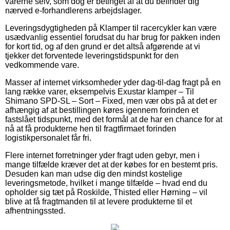
varerne selv, som dog er betinget af at du befinder dig
nærved e-forhandlerens arbejdslager.
Leveringsdygtigheden på Klamper til racercykler kan være
usædvanlig essentiel forudsat du har brug for pakken inden
for kort tid, og af den grund er det altså afgørende at vi
tjekker det forventede leveringstidspunkt for den
vedkommende vare.
Masser af internet virksomheder yder dag-til-dag fragt på en
lang række varer, eksempelvis Exustar klamper – Til
Shimano SPD-SL – Sort – Fixed, men vær obs på at det er
afhængig af at bestillingen køres igennem forinden et
fastslået tidspunkt, med det formål at de har en chance for at
nå at få produkterne hen til fragtfirmaet forinden
logistikpersonalet får fri.
Flere internet forretninger yder fragt uden gebyr, men i
mange tilfælde kræver det at der købes for en bestemt pris.
Desuden kan man udse dig den mindst kostelige
leveringsmetode, hvilket i mange tilfælde – hvad end du
opholder sig tæt på Roskilde, Thisted eller Hørning – vil
blive at få fragtmanden til at levere produkterne til et
afhentningssted.