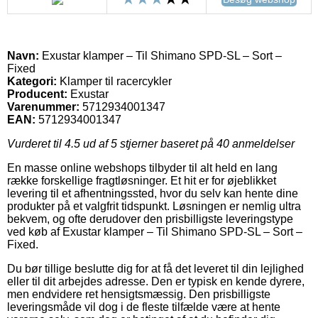
Navn:
Exustar klamper – Til Shimano SPD-SL – Sort –
Fixed
Kategori:
Klamper til racercykler
Producent:
Exustar
Varenummer:
5712934001347
EAN:
5712934001347
Vurderet til
4.5
ud af 5 stjerner baseret på
40
anmeldelser
En masse online webshops tilbyder til alt held en lang
række forskellige fragtløsninger. Et hit er for øjeblikket
levering til et afhentningssted, hvor du selv kan hente dine
produkter på et valgfrit tidspunkt. Løsningen er nemlig ultra
bekvem, og ofte derudover den prisbilligste leveringstype
ved køb af Exustar klamper – Til Shimano SPD-SL – Sort –
Fixed.
Du bør tillige beslutte dig for at få det leveret til din lejlighed
eller til dit arbejdes adresse. Den er typisk en kende dyrere,
men endvidere ret hensigtsmæssig. Den prisbilligste
leveringsmåde vil dog i de fleste tilfælde være at hente