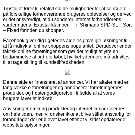
Trustpilot fører til relativt solide muligheder for at se nøjere
på forskellige forhenværende brugeres oplevelser og derved
er det prisværdigt, at du sonderer internet forhandlerens
vurderinger af Exustar klamper – Til Shimano SPD-SL – Sort
– Fixed forinden du shopper.
Facebook giver dig ligeledes aldeles gavnlige løsninger til
at få indtryk af online shoppens popularitet. Derudover er der
faktisk online forretninger som gør det muligt at ytre en
bedømmelse af ordreforløbet, hvilket ydermere må udnyttes
til at tage stilling til kundetilfredsheden.
Denne side er finansieret af annoncer. Vi har aftaler med en
lang række e-forretninger og annoncerer forretningernes
produkter, og høster godtgørelse i tilfælde af at vores
brugere laver et indkøb.
Anvisninger omkring produkter og internet firmaer værnes
om hele tiden, men vi ønsker ikke at blive stillet ansvarlig for
forandringer der er blevet lavet efter at vi sidst opdaterede
websitets oplysninger.