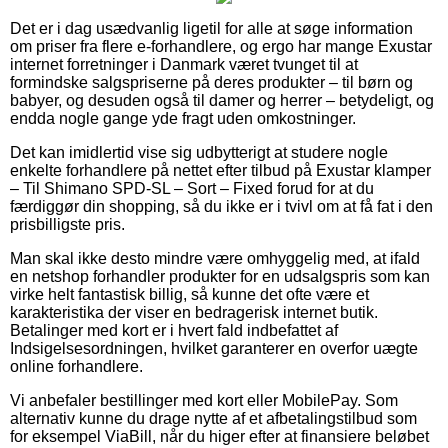
Det er i dag usædvanlig ligetil for alle at søge information
om priser fra flere e-forhandlere, og ergo har mange Exustar
internet forretninger i Danmark været tvunget til at
formindske salgspriserne på deres produkter – til børn og
babyer, og desuden også til damer og herrer – betydeligt, og
endda nogle gange yde fragt uden omkostninger.
Det kan imidlertid vise sig udbytterigt at studere nogle
enkelte forhandlere på nettet efter tilbud på Exustar klamper
– Til Shimano SPD-SL – Sort – Fixed forud for at du
færdiggør din shopping, så du ikke er i tvivl om at få fat i den
prisbilligste pris.
Man skal ikke desto mindre være omhyggelig med, at ifald
en netshop forhandler produkter for en udsalgspris som kan
virke helt fantastisk billig, så kunne det ofte være et
karakteristika der viser en bedragerisk internet butik.
Betalinger med kort er i hvert fald indbefattet af
Indsigelsesordningen, hvilket garanterer en overfor uægte
online forhandlere.
Vi anbefaler bestillinger med kort eller MobilePay. Som
alternativ kunne du drage nytte af et afbetalingstilbud som
for eksempel ViaBill, når du higer efter at finansiere beløbet