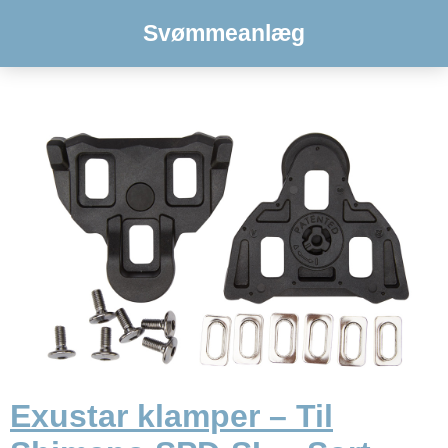
Svømmeanlæg
Exustar klamper – Til