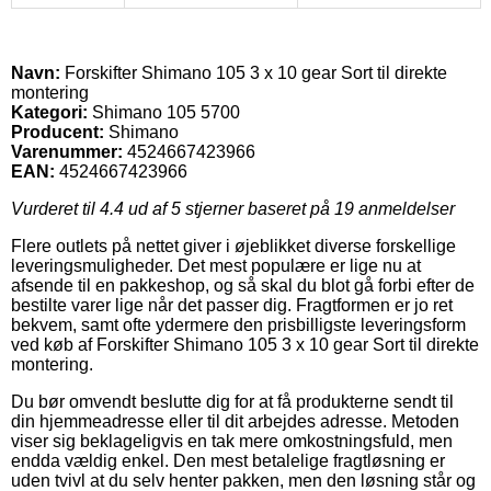
Navn:
Forskifter Shimano 105 3 x 10 gear Sort til direkte
montering
Kategori:
Shimano 105 5700
Producent:
Shimano
Varenummer:
4524667423966
EAN:
4524667423966
Vurderet til
4.4
ud af 5 stjerner baseret på
19
anmeldelser
Flere outlets på nettet giver i øjeblikket diverse forskellige
leveringsmuligheder. Det mest populære er lige nu at
afsende til en pakkeshop, og så skal du blot gå forbi efter de
bestilte varer lige når det passer dig. Fragtformen er jo ret
bekvem, samt ofte ydermere den prisbilligste leveringsform
ved køb af Forskifter Shimano 105 3 x 10 gear Sort til direkte
montering.
Du bør omvendt beslutte dig for at få produkterne sendt til
din hjemmeadresse eller til dit arbejdes adresse. Metoden
viser sig beklageligvis en tak mere omkostningsfuld, men
endda vældig enkel. Den mest betalelige fragtløsning er
uden tvivl at du selv henter pakken, men den løsning står og