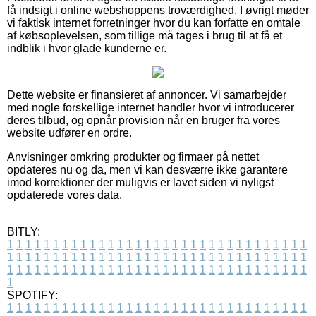
få indsigt i online webshoppens troværdighed. I øvrigt møder
vi faktisk internet forretninger hvor du kan forfatte en omtale
af købsoplevelsen, som tillige må tages i brug til at få et
indblik i hvor glade kunderne er.
Dette website er finansieret af annoncer. Vi samarbejder
med nogle forskellige internet handler hvor vi introducerer
deres tilbud, og opnår provision når en bruger fra vores
website udfører en ordre.
Anvisninger omkring produkter og firmaer på nettet
opdateres nu og da, men vi kan desværre ikke garantere
imod korrektioner der muligvis er lavet siden vi nyligst
opdaterede vores data.
BITLY:
1
1
1
1
1
1
1
1
1
1
1
1
1
1
1
1
1
1
1
1
1
1
1
1
1
1
1
1
1
1
1
1
1
1
1
1
1
1
1
1
1
1
1
1
1
1
1
1
1
1
1
1
1
1
1
1
1
1
1
1
1
1
1
1
1
1
1
1
1
1
1
1
1
1
1
1
1
1
1
1
1
1
1
1
1
1
1
1
1
1
1
1
1
1
1
1
1
1
1
1
SPOTIFY:
1
1
1
1
1
1
1
1
1
1
1
1
1
1
1
1
1
1
1
1
1
1
1
1
1
1
1
1
1
1
1
1
1