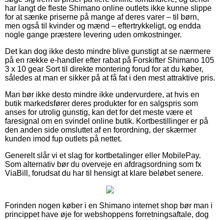
har langt de fleste Shimano online outlets ikke kunne slippe
for at sænke priserne på mange af deres varer – til børn,
men også til kvinder og mænd – eftertrykkeligt, og endda
nogle gange præstere levering uden omkostninger.
Det kan dog ikke desto mindre blive gunstigt at se nærmere
på en række e-handler efter rabat på Forskifter Shimano 105
3 x 10 gear Sort til direkte montering forud for at du køber,
således at man er sikker på at få fat i den mest attraktive pris.
Man bør ikke desto mindre ikke undervurdere, at hvis en
butik markedsfører deres produkter for en salgspris som
anses for utrolig gunstig, kan det for det meste være et
faresignal om en svindel online butik. Kortbestillinger er på
den anden side omsluttet af en forordning, der skærmer
kunden imod fup outlets på nettet.
Generelt slår vi et slag for kortbetalinger eller MobilePay.
Som alternativ bør du overveje en afdragsordning som fx
ViaBill, forudsat du har til hensigt at klare beløbet senere.
Forinden nogen køber i en Shimano internet shop bør man i
princippet have øje for webshoppens forretningsaftale, dog