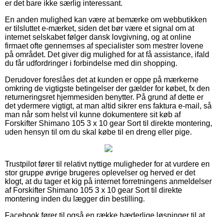
er det bare ikke særlig interessant.
En anden mulighed kan være at bemærke om webbutikken
er tilsluttet e-mærket, siden det bør være et signal om at
internet selskabet følger dansk lovgivning, og at online
firmaet ofte gennemses af specialister som mestrer lovene
på området. Det giver dig mulighed for at få assistance, ifald
du får udfordringer i forbindelse med din shopping.
Derudover foreslåes det at kunden er oppe på mærkerne
omkring de vigtigste betingelser der gælder for købet, fx den
returneringsret hjemmesiden benytter. På grund af dette er
det ydermere vigtigt, at man altid sikrer ens faktura e-mail, så
man når som helst vil kunne dokumentere sit køb af
Forskifter Shimano 105 3 x 10 gear Sort til direkte montering,
uden hensyn til om du skal købe til en dreng eller pige.
Trustpilot fører til relativt nyttige muligheder for at vurdere en
stor gruppe øvrige brugeres oplevelser og herved er det
klogt, at du tager et kig på internet forretningens anmeldelser
af Forskifter Shimano 105 3 x 10 gear Sort til direkte
montering inden du lægger din bestilling.
Facebook fører til også en række hæderlige løsninger til at