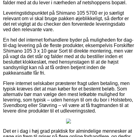
falder med at du lever i nærheden af netshoppens bopæl.
Leveringstidspunktet på Shimano 105 5700 er jo særligt
relevant om vi skal bruge pakken øjeblikkeligt, så derfor er
det ret vigtigt at du checker den forventede leveringsdato
ved den relevante vare.
En hel del internet forhandlere byder på muligheden for dag-
til-dag levering på de fleste produkter, eksempelvis Forskifter
Shimano 105 3 x 10 gear Sort til direkte montering, men vær
på vagt da det står og falder med at du bestiller inden et
besluttet klokkeslæt, med hensynstagen til at de højst
sandsynligt kan nå at få ordren betjent inden de
pakkeansatte får fri.
Flere internet selskaber præsterer fragt uden betaling, men
typisk kræves det at man køber for et bestemt beløb. Som
alternativ bør man vælge den mest letkøbte mulighed for
levering, som typisk – uden hensyn til om du bor i Holstebro,
Svendborg eller Støvring – vil være at få fragtmanden til at
levere dine produkter til et udleveringssted.
Det er i dag i høj grad praktisk for almindelige mennesker at
søge sig frem til priser på flere online forhandlere, og derfor