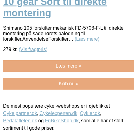
10 gear Sort til direkte
montering
Shimano 105 forskifter mekanisk FD-5703-F-L til direkte
montering på sadelrørets pålodning til
forskifter.AnvendelseForskifter…
(Læs mere)
279
kr.
(Vis fragtpris)
Læs mere »
Køb nu »
De mest populære cykel-webshops er i øjeblikket
Cykelpartner.dk
,
Cykelexperten.dk
,
Cykler.dk
,
Pedalatleten.dk
og
FriBikeShop.dk
, som alle har et stort
sortiment til gode priser.