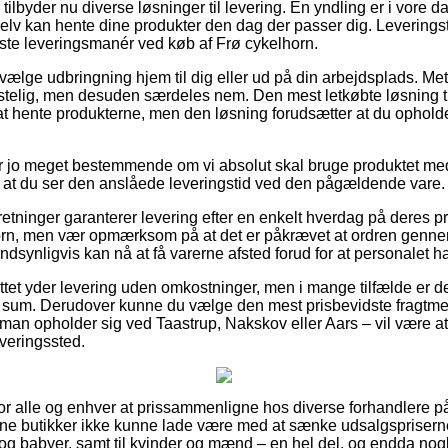
tilbyder nu diverse løsninger til levering. En yndling er i vore dag
lv kan hente dine produkter den dag der passer dig. Leveringsty
ligste leveringsmanér ved køb af Frø cykelhorn.
ælge udbringning hjem til dig eller ud på din arbejdsplads. Met
stelig, men desuden særdeles nem. Den mest letkøbte løsning til
 at hente produkterne, men den løsning forudsætter at du ophold
r jo meget bestemmende om vi absolut skal bruge produktet med
gt at du ser den anslåede leveringstid ved den pågældende vare.
rretninger garanterer levering efter en enkelt hverdag på deres
rn, men vær opmærksom på at det er påkrævet at ordren gennemf
ndsynligvis kan nå at få varerne afsted forud for at personalet ha
ttet yder levering uden omkostninger, men i mange tilfælde er d
t sum. Derudover kunne du vælge den mest prisbevidste fragtme
an opholder sig ved Taastrup, Nakskov eller Aars – vil være at 
everingssted.
 for alle og enhver at prissammenligne hos diverse forhandlere p
ine butikker ikke kunne lade være med at sænke udsalgsprisern
rn og babyer, samt til kvinder og mænd – en hel del, og endda no