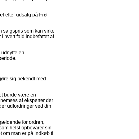
tet efter udsalg på Frø
n salgspris som kan virke
 hvert fald indbefattet af
 udnytte en
periode.
 gøre sig bekendt med
ket burde være en
ennemses af eksperter der
der udfordringer ved din
 gældende for ordren,
r som helst opbevarer sin
t om man er på indkøb til