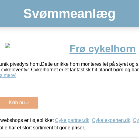
Svømmeanlæg
Frø cykelhorn
nik pivedyrs horn.Dette unikke horn monteres let på styret og så d
 cykeleventyr. Cykelhornet er et fantastisk hit blandt børn og bar
s mere)
Køb nu »
webshops er i øjeblikket
Cykelpartner.dk
,
Cykelexperten.dk
,
Cy
alle har et stort sortiment til gode priser.