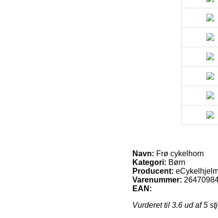
Navn:
Frø cykelhorn
Kategori:
Børn
Producent:
eCykelhjelm
Varenummer:
2647098
EAN:
Vurderet til
3.6
ud af 5 st