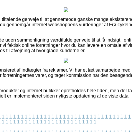
ltid tiltalende genveje til at gennemrode ganske mange eksister
at du gennemgår internet webshoppens vurderinger af Frø cykelh
e uden sammenligning værdifulde genveje til at få indsigt i o
vi faktisk online forretninger hvor du kan levere en omtale af 
s til afvejning af hvor glade kunderne er.
sieret af indtægter fra reklamer. Vi har et tæt samarbejde med 
er forretningernes varer, og tager kommission når den besøgend
rodukter og internet butikker opretholdes hele tiden, men der ta
ielt er implementeret siden nyligste opdatering af de viste data.
1
1
1
1
1
1
1
1
1
1
1
1
1
1
1
1
1
1
1
1
1
1
1
1
1
1
1
1
1
1
1
1
1
1
1
1
1
1
1
1
1
1
1
1
1
1
1
1
1
1
1
1
1
1
1
1
1
1
1
1
1