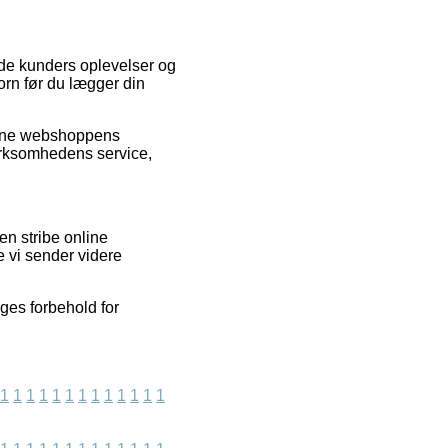
ende kunders oplevelser og
orn før du lægger din
nline webshoppens
virksomhedens service,
en stribe online
e vi sender videre
ges forbehold for
1
1
1
1
1
1
1
1
1
1
1
1
1