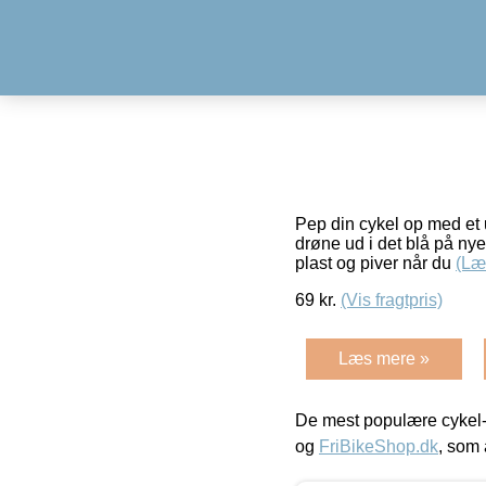
Pep din cykel op med et u
drøne ud i det blå på nye
plast og piver når du
(Læ
69
kr.
(Vis fragtpris)
Læs mere »
De mest populære cykel-
og
FriBikeShop.dk
, som 