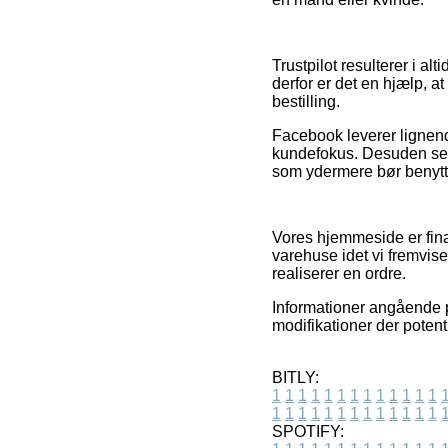
Trustpilot resulterer i a
derfor er det en hjælp, 
bestilling.
Facebook leverer lignend
kundefokus. Desuden ser 
som ydermere bør benytte
Vores hjemmeside er finan
varehuse idet vi fremvis
realiserer en ordre.
Informationer angående p
modifikationer der potent
BITLY:
1
1
1
1
1
1
1
1
1
1
1
1
1
1
1
1
1
1
1
1
1
1
1
1
1
1
SPOTIFY: