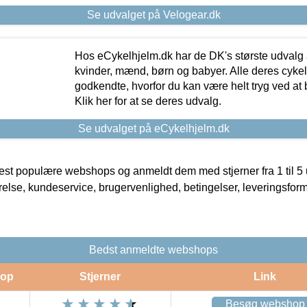
Se udvalget på Velogear.dk
Hos eCykelhjelm.dk har de DK's største udvalg a
kvinder, mænd, børn og babyer. Alle deres cyke
godkendte, hvorfor du kan være helt tryg ved at
Klik her for at se deres udvalg.
Se udvalget på eCykelhjelm.dk
t populære webshops og anmeldt dem med stjerner fra 1 til 5 ud
rrelse, kundeservice, brugervenlighed, betingelser, leveringsfor
Bedst anmeldte webshops
op
Stjerner
Link
Besøg webshop