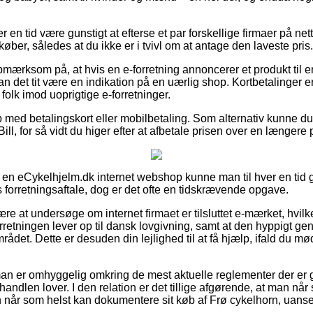
er en tid være gunstigt at efterse et par forskellige firmaer på net
køber, således at du ikke er i tvivl om at antage den laveste pris.
pmærksom på, at hvis en e-forretning annoncerer et produkt til e
 det tit være en indikation på en uærlig shop. Kortbetalinger er i
 folk imod uoprigtige e-forretninger.
b med betalingskort eller mobilbetaling. Som alternativ kunne du
ill, for så vidt du higer efter at afbetale prisen over en længere 
på en eCykelhjelm.dk internet webshop kunne man til hver en tid
 forretningsaftale, dog er det ofte en tidskrævende opgave.
være at undersøge om internet firmaet er tilsluttet e-mærket, hvil
rretningen lever op til dansk lovgivning, samt at den hyppigt g
ådet. Dette er desuden din lejlighed til at få hjælp, ifald du mø
t man er omhyggelig omkring de mest aktuelle reglementer der er
-handlen lover. I den relation er det tillige afgørende, at man nå
når som helst kan dokumentere sit køb af Frø cykelhorn, uanse