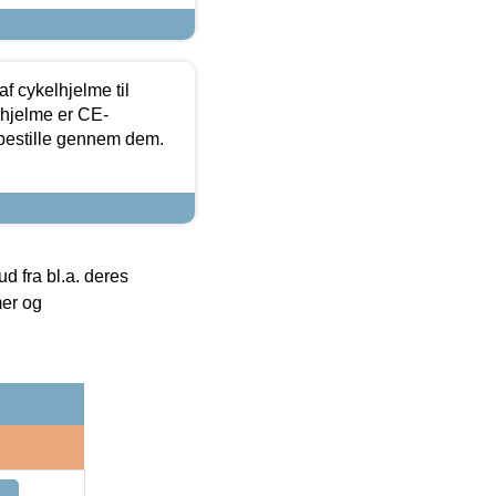
f cykelhjelme til
lhjelme er CE-
 bestille gennem dem.
 fra bl.a. deres
mer og