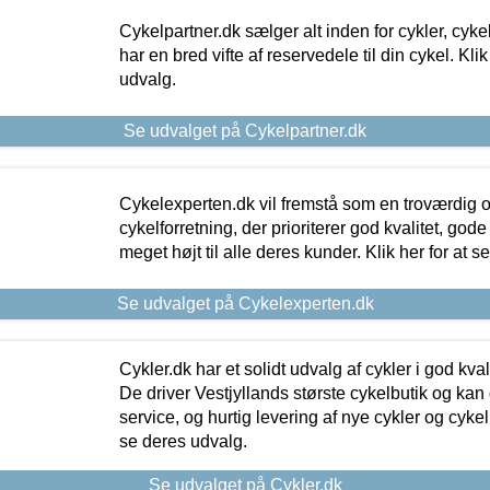
Cykelpartner.dk sælger alt inden for cykler, cyke
har en bred vifte af reservedele til din cykel. Klik
udvalg.
Se udvalget på Cykelpartner.dk
Cykelexperten.dk vil fremstå som en troværdig o
cykelforretning, der prioriterer god kvalitet, god
meget højt til alle deres kunder. Klik her for at s
Se udvalget på Cykelexperten.dk
Cykler.dk har et solidt udvalg af cykler i god kvalit
De driver Vestjyllands største cykelbutik og kan
service, og hurtig levering af nye cykler og cykelu
se deres udvalg.
Se udvalget på Cykler.dk