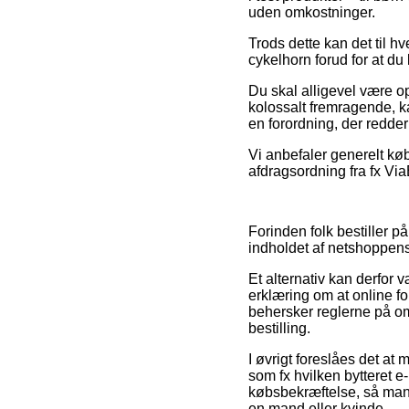
uden omkostninger.
Trods dette kan det til hv
cykelhorn forud for at du 
Du skal alligevel være o
kolossalt fremragende, kan
en forordning, der redder
Vi anbefaler generelt kø
afdragsordning fra fx ViaB
Forinden folk bestiller 
indholdet af netshoppens
Et alternativ kan derfor 
erklæring om at online fo
behersker reglerne på omr
bestilling.
I øvrigt foreslåes det a
som fx hvilken bytteret e
købsbekræftelse, så man 
en mand eller kvinde.