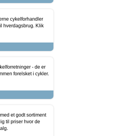
erne cykelforhandler
til hverdagsbrug. Klik
lforretninger - de er
mmen forelsket i cykler.
 med et godt sortiment
g til priser hvor de
alg.