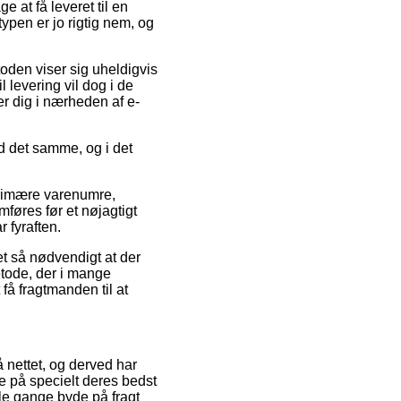
e at få leveret til en
pen er jo rigtig nem, og
oden viser sig uheldigvis
 levering vil dog i de
er dig i nærheden af e-
 det samme, og i det
 primære varenumre,
øres før et nøjagtigt
r fyraften.
et så nødvendigt at der
tode, der i mange
få fragtmanden til at
å nettet, og derved har
e på specielt deres bedst
gle gange byde på fragt