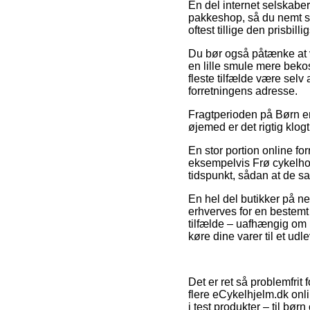
En del internet selskaber 
pakkeshop, så du nemt se
oftest tillige den prisbil
Du bør også påtænke at v
en lille smule mere beko
fleste tilfælde være selv
forretningens adresse.
Fragtperioden på Børn e
øjemed er det rigtig klo
En stor portion online fo
eksempelvis Frø cykelho
tidspunkt, sådan at de sa
En hel del butikker på ne
erhverves for en bestem
tilfælde – uafhængig om m
køre dine varer til et udl
Det er ret så problemfrit
flere eCykelhjelm.dk onl
i test produkter – til bø