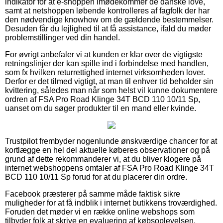
indikator for at e-shoppen imødekommer de danske love,
samt at netshoppen løbende kontrolleres af fagfolk der har
den nødvendige knowhow om de gældende bestemmelser.
Desuden får du lejlighed til at få assistance, ifald du møder
problemstillinger ved din handel.
For øvrigt anbefaler vi at kunden er klar over de vigtigste
retningslinjer der kan spille ind i forbindelse med handlen,
som fx hvilken returrettighed internet virksomheden lover.
Derfor er det tilmed vigtigt, at man til enhver tid beholder sin
kvittering, således man når som helst vil kunne dokumentere
ordren af FSA Pro Road Klinge 34T BCD 110 10/11 Sp,
uanset om du søger produkter til en mand eller kvinde.
Trustpilot frembyder nogenlunde ønskværdige chancer for at
kortlægge en hel del aktuelle køberes observationer og på
grund af dette rekommanderer vi, at du bliver klogere på
internet webshoppens omtaler af FSA Pro Road Klinge 34T
BCD 110 10/11 Sp forud for at du placerer din ordre.
Facebook præsterer på samme måde faktisk sikre
muligheder for at få indblik i internet butikkens troværdighed.
Foruden det møder vi en række online webshops som
tilbyder folk at skrive en evaluering af købsoplevelsen,