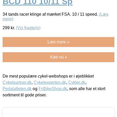
BCD 110 10/11 Sp
34 tands racer klinge af mærket FSA. 10 / 11 speed.
(Læs
mere)
299
kr.
(Vis fragtpris)
Læs mere »
Køb nu »
De mest populære cykel-webshops er i øjeblikket
Cykelpartner.dk
,
Cykelexperten.dk
,
Cykler.dk
,
Pedalatleten.dk
og
FriBikeShop.dk
, som alle har et stort
sortiment til gode priser.