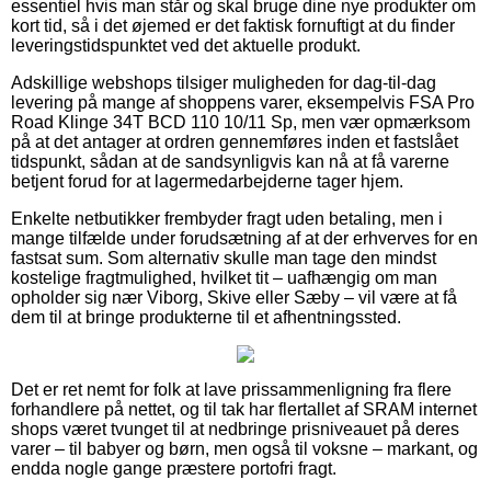
essentiel hvis man står og skal bruge dine nye produkter om
kort tid, så i det øjemed er det faktisk fornuftigt at du finder
leveringstidspunktet ved det aktuelle produkt.
Adskillige webshops tilsiger muligheden for dag-til-dag
levering på mange af shoppens varer, eksempelvis FSA Pro
Road Klinge 34T BCD 110 10/11 Sp, men vær opmærksom
på at det antager at ordren gennemføres inden et fastslået
tidspunkt, sådan at de sandsynligvis kan nå at få varerne
betjent forud for at lagermedarbejderne tager hjem.
Enkelte netbutikker frembyder fragt uden betaling, men i
mange tilfælde under forudsætning af at der erhverves for en
fastsat sum. Som alternativ skulle man tage den mindst
kostelige fragtmulighed, hvilket tit – uafhængig om man
opholder sig nær Viborg, Skive eller Sæby – vil være at få
dem til at bringe produkterne til et afhentningssted.
Det er ret nemt for folk at lave prissammenligning fra flere
forhandlere på nettet, og til tak har flertallet af SRAM internet
shops været tvunget til at nedbringe prisniveauet på deres
varer – til babyer og børn, men også til voksne – markant, og
endda nogle gange præstere portofri fragt.