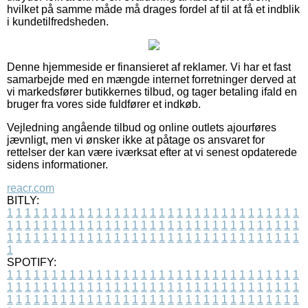
hvilket på samme måde må drages fordel af til at få et indblik
i kundetilfredsheden.
Denne hjemmeside er finansieret af reklamer. Vi har et fast
samarbejde med en mængde internet forretninger derved at
vi markedsfører butikkernes tilbud, og tager betaling ifald en
bruger fra vores side fuldfører et indkøb.
Vejledning angående tilbud og online outlets ajourføres
jævnligt, men vi ønsker ikke at påtage os ansvaret for
rettelser der kan være iværksat efter at vi senest opdaterede
sidens informationer.
reacr.com
BITLY:
1
1
1
1
1
1
1
1
1
1
1
1
1
1
1
1
1
1
1
1
1
1
1
1
1
1
1
1
1
1
1
1
1
1
1
1
1
1
1
1
1
1
1
1
1
1
1
1
1
1
1
1
1
1
1
1
1
1
1
1
1
1
1
1
1
1
1
1
1
1
1
1
1
1
1
1
1
1
1
1
1
1
1
1
1
1
1
1
1
1
1
1
1
1
1
1
1
1
1
1
SPOTIFY:
1
1
1
1
1
1
1
1
1
1
1
1
1
1
1
1
1
1
1
1
1
1
1
1
1
1
1
1
1
1
1
1
1
1
1
1
1
1
1
1
1
1
1
1
1
1
1
1
1
1
1
1
1
1
1
1
1
1
1
1
1
1
1
1
1
1
1
1
1
1
1
1
1
1
1
1
1
1
1
1
1
1
1
1
1
1
1
1
1
1
1
1
1
1
1
1
1
1
1