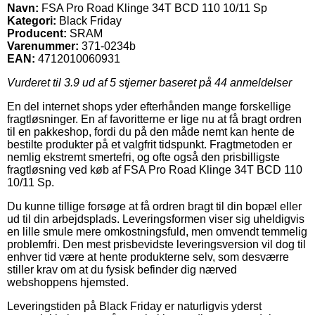
Navn:
FSA Pro Road Klinge 34T BCD 110 10/11 Sp
Kategori:
Black Friday
Producent:
SRAM
Varenummer:
371-0234b
EAN:
4712010060931
Vurderet til
3.9
ud af 5 stjerner baseret på
44
anmeldelser
En del internet shops yder efterhånden mange forskellige
fragtløsninger. En af favoritterne er lige nu at få bragt ordren
til en pakkeshop, fordi du på den måde nemt kan hente de
bestilte produkter på et valgfrit tidspunkt. Fragtmetoden er
nemlig ekstremt smertefri, og ofte også den prisbilligste
fragtløsning ved køb af FSA Pro Road Klinge 34T BCD 110
10/11 Sp.
Du kunne tillige forsøge at få ordren bragt til din bopæl eller
ud til din arbejdsplads. Leveringsformen viser sig uheldigvis
en lille smule mere omkostningsfuld, men omvendt temmelig
problemfri. Den mest prisbevidste leveringsversion vil dog til
enhver tid være at hente produkterne selv, som desværre
stiller krav om at du fysisk befinder dig nærved
webshoppens hjemsted.
Leveringstiden på Black Friday er naturligvis yderst