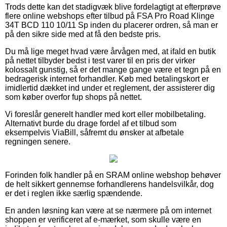
Trods dette kan det stadigvæk blive fordelagtigt at efterprøve
flere online webshops efter tilbud på FSA Pro Road Klinge
34T BCD 110 10/11 Sp inden du placerer ordren, så man er
på den sikre side med at få den bedste pris.
Du må lige meget hvad være årvågen med, at ifald en butik
på nettet tilbyder bedst i test varer til en pris der virker
kolossalt gunstig, så er det mange gange være et tegn på en
bedragerisk internet forhandler. Køb med betalingskort er
imidlertid dækket ind under et reglement, der assisterer dig
som køber overfor fup shops på nettet.
Vi foreslår generelt handler med kort eller mobilbetaling.
Alternativt burde du drage fordel af et tilbud som
eksempelvis ViaBill, såfremt du ønsker at afbetale
regningen senere.
Forinden folk handler på en SRAM online webshop behøver
de helt sikkert gennemse forhandlerens handelsvilkår, dog
er det i reglen ikke særlig spændende.
En anden løsning kan være at se nærmere på om internet
shoppen er verificeret af e-mærket, som skulle være en