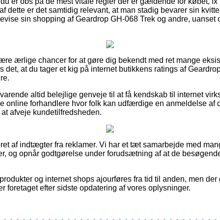
 du er obs på de mest vitale regler der er gældende for købet, fx 
af dette er det samtidig relevant, at man stadig bevarer sin kvitt
bevise sin shopping af Geardrop GH-068 Trek og andre, uanset 
lære ærlige chancer for at gøre dig bekendt med ret mange eksi
 det, at du tager et kig på internet butikkens ratings af Geard
re.
varende altid belejlige genveje til at få kendskab til internet v
 online forhandlere hvor folk kan udfærdige en anmeldelse af d
 at afveje kundetilfredsheden.
ret af indtægter fra reklamer. Vi har et tæt samarbejde med m
er, og opnår godtgørelse under forudsætning af at de besøgende
odukter og internet shops ajourføres fra tid til anden, men der 
er foretaget efter sidste opdatering af vores oplysninger.