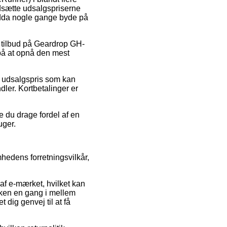
dsætte udsalgspriserne
endda nogle gange byde på
r tilbud på Geardrop GH-
 på at opnå den mest
en udsalgspris som kan
ler. Kortbetalinger er
e du drage fordel af en
uger.
mhedens forretningsvilkår,
af e-mærket, hvilket kan
ikken en gang i mellem
dig genvej til at få