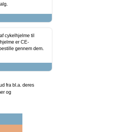
alg.
f cykelhjelme til
lhjelme er CE-
 bestille gennem dem.
 fra bl.a. deres
mer og