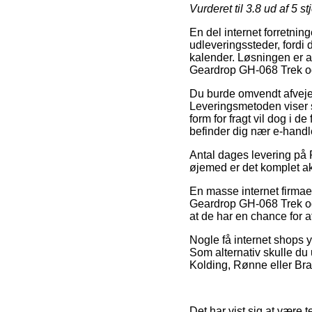
Vurderet til
3.8
ud af 5 st
En del internet forretning
udleveringssteder, fordi
kalender. Løsningen er a
Geardrop GH-068 Trek o
Du burde omvendt afveje f
Leveringsmetoden viser s
form for fragt vil dog i 
befinder dig nær e-hand
Antal dages levering på Re
øjemed er det komplet ak
En masse internet firmaer
Geardrop GH-068 Trek og a
at de har en chance for 
Nogle få internet shops y
Som alternativ skulle du
Kolding, Rønne eller Bramm
Det har vist sig at være 