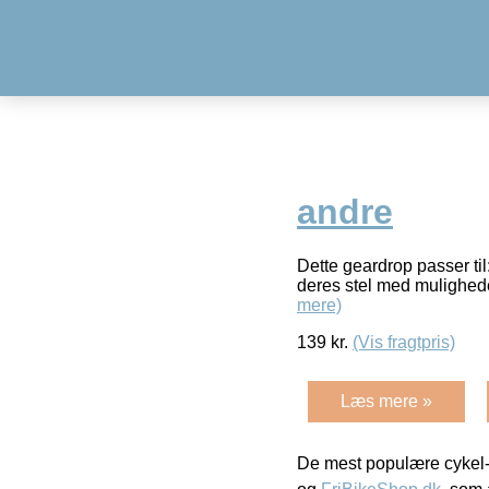
andre
Dette geardrop passer ti
deres stel med mulighede
mere)
139
kr.
(Vis fragtpris)
Læs mere »
De mest populære cykel-