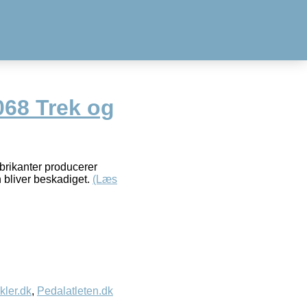
68 Trek og
brikanter producerer
n bliver beskadiget.
(Læs
kler.dk
,
Pedalatleten.dk