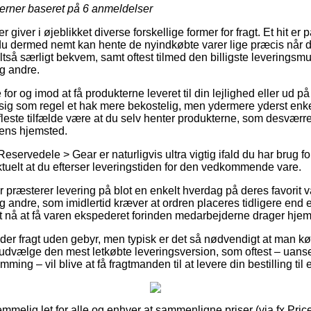
jerner baseret på
6
anmeldelser
er giver i øjeblikket diverse forskellige former for fragt. Et hit 
 du dermed nemt kan hente de nyindkøbte varer lige præcis når de
ltså særligt bekvem, samt oftest tilmed den billigste leveringsm
g andre.
or og imod at få produkterne leveret til din lejlighed eller ud p
ig som regel et hak mere bekostelig, men ydermere yderst enke
de fleste tilfælde være at du selv henter produkterne, som desværr
lens hjemsted.
servedele > Gear er naturligvis ultra vigtig ifald du har brug for
tuelt at du efterser leveringstiden for den vedkommende vare.
 præsterer levering på blot en enkelt hverdag på deres favorit 
ndre, som imidlertid kræver at ordren placeres tidligere end et
at nå at få varen ekspederet forinden medarbejderne drager hje
der fragt uden gebyr, men typisk er det så nødvendigt at man køb
 udvælge den mest letkøbte leveringsversion, som oftest – uans
ing – vil blive at få fragtmanden til at levere din bestilling til 
temmelig let for alle og enhver at sammenligne priser (via fx Pric