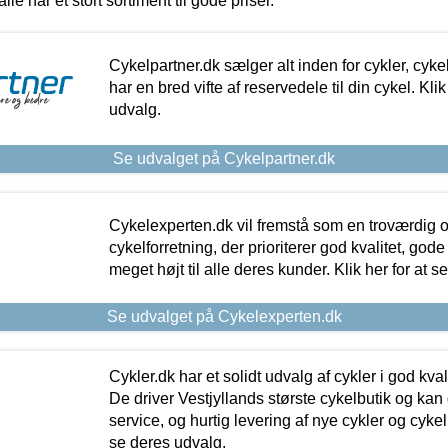
alle har et stort sortiment til gode priser.
Cykelpartner.dk sælger alt inden for cykler, cyke
har en bred vifte af reservedele til din cykel. Klik
udvalg.
Se udvalget på Cykelpartner.dk
Cykelexperten.dk vil fremstå som en troværdig o
cykelforretning, der prioriterer god kvalitet, god
meget højt til alle deres kunder. Klik her for at s
Se udvalget på Cykelexperten.dk
Cykler.dk har et solidt udvalg af cykler i god kvalit
De driver Vestjyllands største cykelbutik og kan
service, og hurtig levering af nye cykler og cykelu
se deres udvalg.