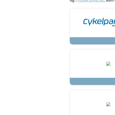
og
FriBikeShop.dk
, som 