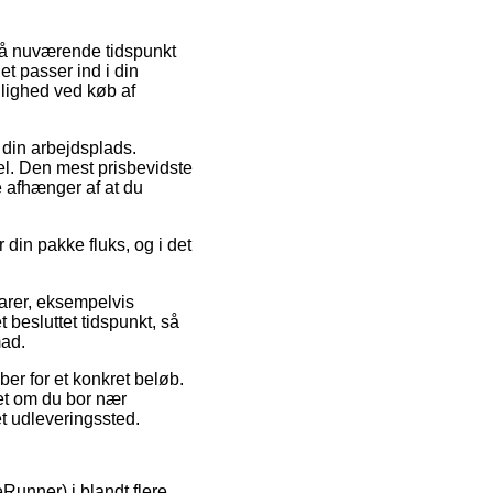
er på nuværende tidspunkt
t passer ind i din
ulighed ved køb af
å din arbejdsplads.
l. Den mest prisbevidste
e afhænger af at du
 din pakke fluks, og i det
varer, eksempelvis
 besluttet tidspunkt, så
mad.
er for et konkret beløb.
et om du bor nær
et udleveringssted.
eRunner) i blandt flere