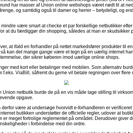
grund har masser af Union online webshops været nødt til at ne
g drenge, og samtidig også til damer og herrer – betydeligt, og 
 mindre være smart at checke et par forskellige netbutikker efte
for at du færdiggør din shopping, således at man er skudsikker
ver, at ifald en forhandler på nettet markedsfører produkter til 
 så kan det mange gange være et tegn på en uærlig internet hand
stemmelse, der sikrer køberen imod uærlige online shops.
linger med kort eller betalinger med mobilen. Som alternativ burd
 f.eks. ViaBill, såfremt du gerne vil betale regningen over flere 
n Union netbutik burde de på en vis måde tage stilling til virkso
krævende opgave.
erfor være at undersøge hvorvidt e-forhandleren er verificeret 
internet butikken understøtter de officielle regler, udover at but
er meget fortrolige reglementet på området. Derudover giver det 
nskeligheder i forbindelse med din ordre.