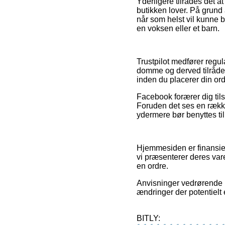
Yderligere tilrådes det at
butikken lover. På grund 
når som helst vil kunne 
en voksen eller et barn.
Trustpilot medfører regu
domme og derved tilrådes
inden du placerer din ord
Facebook forærer dig tils
Foruden det ses en række
ydermere bør benyttes til
Hjemmesiden er finansie
vi præsenterer deres var
en ordre.
Anvisninger vedrørende pr
ændringer der potentielt 
BITLY: