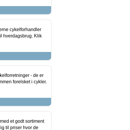
erne cykelforhandler
til hverdagsbrug. Klik
lforretninger - de er
mmen forelsket i cykler.
 med et godt sortiment
g til priser hvor de