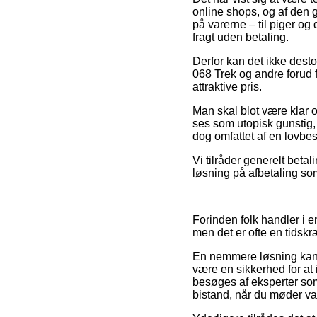
online shops, og af den 
på varerne – til piger o
fragt uden betaling.
Derfor kan det ikke desto
068 Trek og andre forud 
attraktive pris.
Man skal blot være klar o
ses som utopisk gunstig,
dog omfattet af en lovbe
Vi tilråder generelt beta
løsning på afbetaling som
Forinden folk handler i e
men det er ofte en tids
En nemmere løsning kan d
være en sikkerhed for at 
besøges af eksperter som 
bistand, når du møder va