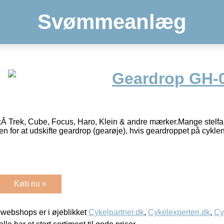
Svømmeanlæg
Geardrop GH-0
l:Â Trek, Cube, Focus, Haro, Klein & andre mærker.Mange stelfa
n for at udskifte geardrop (gearøje), hvis geardroppet på cykle
Køb nu »
webshops er i øjeblikket
Cykelpartner.dk
,
Cykelexperten.dk
,
Cy