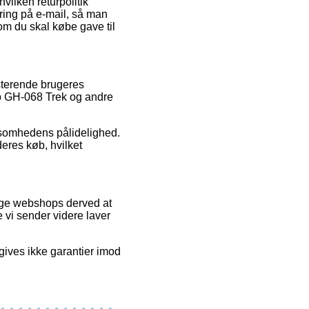
hvilken returpolitik
ering på e-mail, så man
om du skal købe gave til
sterende brugeres
rop GH-068 Trek og andre
irksomhedens pålidelighed.
eres køb, hvilket
ange webshops derved at
 vi sender videre laver
gives ikke garantier imod