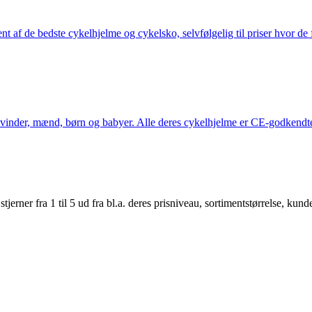
nt af de bedste cykelhjelme og cykelsko, selvfølgelig til priser hvor de 
kvinder, mænd, børn og babyer. Alle deres cykelhjelme er CE-godkendte
er fra 1 til 5 ud fra bl.a. deres prisniveau, sortimentstørrelse, kunde