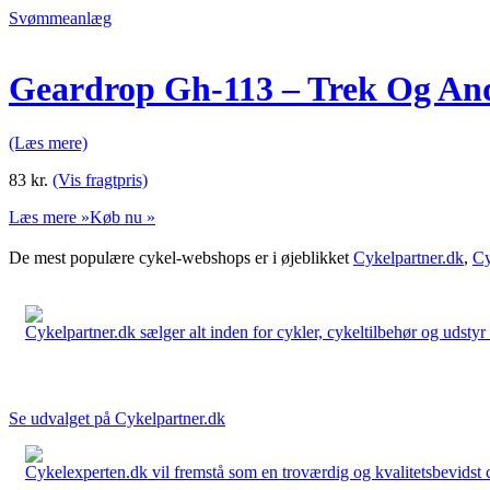
Svømmeanlæg
Geardrop Gh-113 – Trek Og And
(Læs mere)
83
kr.
(Vis fragtpris)
Læs mere »
Køb nu »
De mest populære cykel-webshops er i øjeblikket
Cykelpartner.dk
,
Cy
Cykelpartner.dk sælger alt inden for cykler, cykeltilbehør og udstyr o
Se udvalget på Cykelpartner.dk
Cykelexperten.dk vil fremstå som en troværdig og kvalitetsbevidst cyk