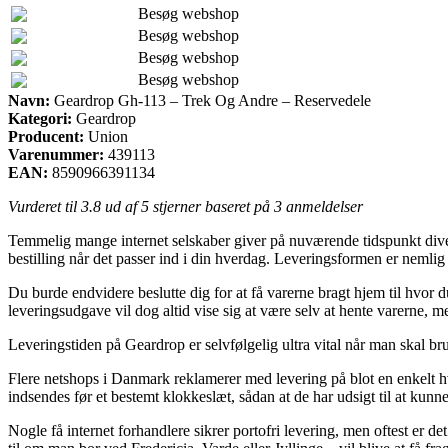
Besøg webshop
Besøg webshop
Besøg webshop
Besøg webshop
Navn:
Geardrop Gh-113 – Trek Og Andre – Reservedele
Kategori:
Geardrop
Producent:
Union
Varenummer:
439113
EAN:
8590966391134
Vurderet til
3.8
ud af 5 stjerner baseret på
3
anmeldelser
Temmelig mange internet selskaber giver på nuværende tidspunkt diver
bestilling når det passer ind i din hverdag. Leveringsformen er nemli
Du burde endvidere beslutte dig for at få varerne bragt hjem til hvor d
leveringsudgave vil dog altid vise sig at være selv at hente varerne, 
Leveringstiden på Geardrop er selvfølgelig ultra vital når man skal br
Flere netshops i Danmark reklamerer med levering på blot en enkelt 
indsendes før et bestemt klokkeslæt, sådan at de har udsigt til at kunn
Nogle få internet forhandlere sikrer portofri levering, men oftest er de