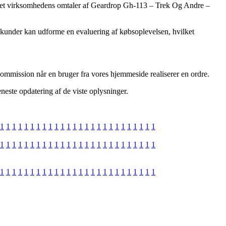
internet virksomhedens omtaler af Geardrop Gh-113 – Trek Og Andre –
r kunder kan udforme en evaluering af købsoplevelsen, hvilket
 kommission når en bruger fra vores hjemmeside realiserer en ordre.
neste opdatering af de viste oplysninger.
1
1
1
1
1
1
1
1
1
1
1
1
1
1
1
1
1
1
1
1
1
1
1
1
1
1
1
1
1
1
1
1
1
1
1
1
1
1
1
1
1
1
1
1
1
1
1
1
1
1
1
1
1
1
1
1
1
1
1
1
1
1
1
1
1
1
1
1
1
1
1
1
1
1
1
1
1
1