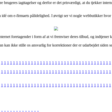
igere brugeres iagttagelser og derfor er det prisværdigt, at du tjekker 
 idé om e-firmaets pålidelighed. I øvrigt ser vi nogle webbutikker hvo
ternet foretagender i form af at vi fremviser deres tilbud, og indtjener
 kan ikke stille os ansvarlig for korrektioner der er udarbejdet siden se
1
1
1
1
1
1
1
1
1
1
1
1
1
1
1
1
1
1
1
1
1
1
1
1
1
1
1
1
1
1
1
1
1
1
1
1
1
1
1
1
1
1
1
1
1
1
1
1
1
1
1
1
1
1
1
1
1
1
1
1
1
1
1
1
1
1
1
1
1
1
1
1
1
1
1
1
1
1
1
1
1
1
1
1
1
1
1
1
1
1
1
1
1
1
1
1
1
1
1
1
1
1
1
1
1
1
1
1
1
1
1