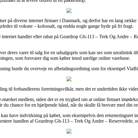
tfirmaet til at levere ordren til en pakkeshop.
riser på diverse internet firmaer i Danmark, og derfor har en lang rækk
ligeledes til voksne – kolossalt, og endda nogle gange byde på fri fragt.
kke internet handler efter rabat på Geardrop Gh-113 – Trek Og Andre – Re
over deres varer til salg for en udsalgspris som kan ses som urealistisk t
dningen, som forsvarer dig som køber imod uærlige online varehuse.
løsning burde du overveje en afbetalingsordning som for eksempel ViaB
ing til forhandlerens forretningsvilkår, men det er undertiden ikke vider
-mærket medlem, siden det er en tryghed om at online firmaet imødekomm
år du chance for en hjælpende hånd, når du skulle få besvær med din or
an have indvirkning på købet, som eksempelvis den returneringsret internet
ntere handlen af Geardrop Gh-113 – Trek Og Andre – Reservedele, om du