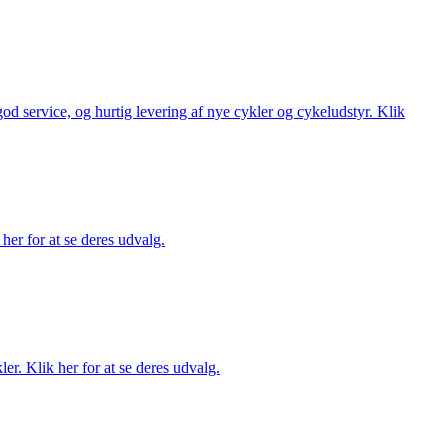
 god service, og hurtig levering af nye cykler og cykeludstyr. Klik
her for at se deres udvalg.
er. Klik her for at se deres udvalg.