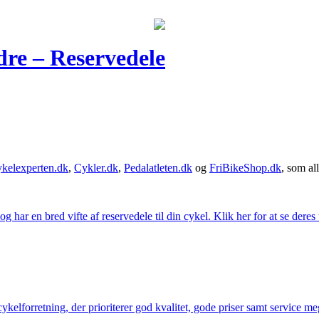
re – Reservedele
kelexperten.dk
,
Cykler.dk
,
Pedalatleten.dk
og
FriBikeShop.dk
, som all
g har en bred vifte af reservedele til din cykel. Klik her for at se deres
elforretning, der prioriterer god kvalitet, gode priser samt service mege