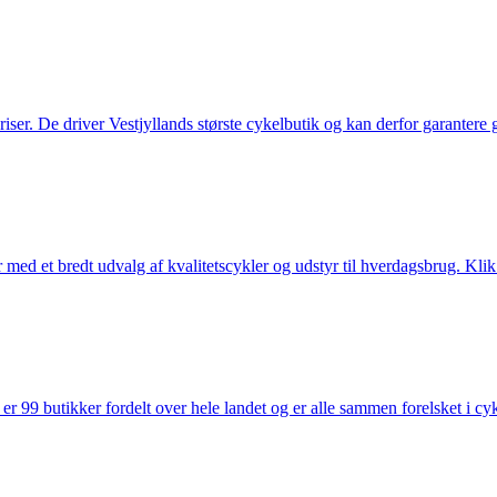
 priser. De driver Vestjyllands største cykelbutik og kan derfor garantere
med et bredt udvalg af kvalitetscykler og udstyr til hverdagsbrug. Klik 
 99 butikker fordelt over hele landet og er alle sammen forelsket i cykl