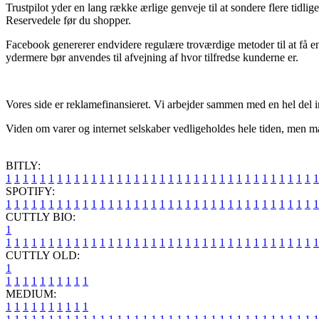
Trustpilot yder en lang række ærlige genveje til at sondere flere tidl
Reservedele før du shopper.
Facebook genererer endvidere regulære troværdige metoder til at få en
ydermere bør anvendes til afvejning af hvor tilfredse kunderne er.
Vores side er reklamefinansieret. Vi arbejder sammen med en hel del in
Viden om varer og internet selskaber vedligeholdes hele tiden, men man
BITLY:
1
1
1
1
1
1
1
1
1
1
1
1
1
1
1
1
1
1
1
1
1
1
1
1
1
1
1
1
1
1
1
1
1
1
1
1
1
SPOTIFY:
1
1
1
1
1
1
1
1
1
1
1
1
1
1
1
1
1
1
1
1
1
1
1
1
1
1
1
1
1
1
1
1
1
1
1
1
1
CUTTLY BIO:
1
1
1
1
1
1
1
1
1
1
1
1
1
1
1
1
1
1
1
1
1
1
1
1
1
1
1
1
1
1
1
1
1
1
1
1
1
1
CUTTLY OLD:
1
1
1
1
1
1
1
1
1
1
1
MEDIUM:
1
1
1
1
1
1
1
1
1
1