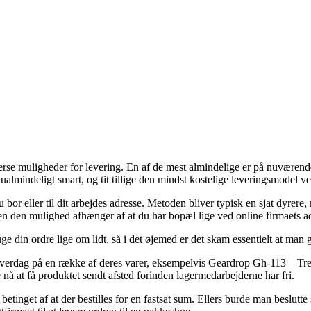
se muligheder for levering. En af de mest almindelige er på nuværende
g ualmindeligt smart, og tit tillige den mindst kostelige leveringsmod
u bor eller til dit arbejdes adresse. Metoden bliver typisk en sjat dyre
men den mulighed afhænger af at du har bopæl lige ved online firmaets a
uge din ordre lige om lidt, så i det øjemed er det skam essentielt at man
hverdag på en række af deres varer, eksempelvis Geardrop Gh-113 – Tre
e nå at få produktet sendt afsted forinden lagermedarbejderne har fri.
t betinget af at der bestilles for en fastsat sum. Ellers burde man beslut