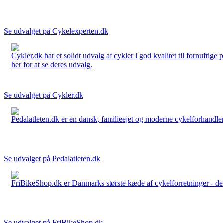
Se udvalget på Cykelexperten.dk
Cykler.dk har et solidt udvalg af cykler i god kvalitet til fornuftige
her for at se deres udvalg.
Se udvalget på Cykler.dk
Pedalatleten.dk er en dansk, familieejet og moderne cykelforhandler 
Se udvalget på Pedalatleten.dk
FriBikeShop.dk er Danmarks største kæde af cykelforretninger - de er
Se udvalget på FriBikeShop.dk