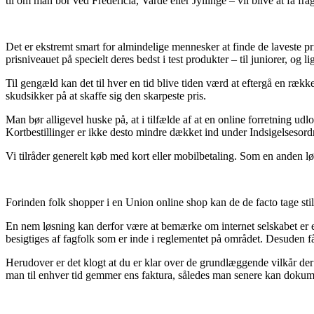
til om man bor ved Fredericia, Varde eller Jyllinge – vil blive at få frag
Det er ekstremt smart for almindelige mennesker at finde de laveste p
prisniveauet på specielt deres bedst i test produkter – til juniorer, og 
Til gengæld kan det til hver en tid blive tiden værd at eftergå en ræ
skudsikker på at skaffe sig den skarpeste pris.
Man bør alligevel huske på, at i tilfælde af at en online forretning udl
Kortbestillinger er ikke desto mindre dækket ind under Indsigelsesor
Vi tilråder generelt køb med kort eller mobilbetaling. Som en anden 
Forinden folk shopper i en Union online shop kan de de facto tage still
En nem løsning kan derfor være at bemærke om internet selskabet er e
besigtiges af fagfolk som er inde i reglementet på området. Desuden f
Herudover er det klogt at du er klar over de grundlæggende vilkår der k
man til enhver tid gemmer ens faktura, således man senere kan dokume