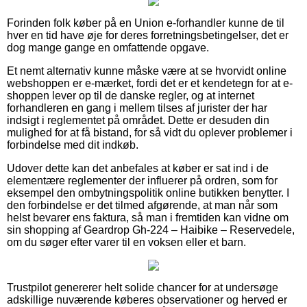
Forinden folk køber på en Union e-forhandler kunne de til
hver en tid have øje for deres forretningsbetingelser, det er
dog mange gange en omfattende opgave.
Et nemt alternativ kunne måske være at se hvorvidt online
webshoppen er e-mærket, fordi det er et kendetegn for at e-
shoppen lever op til de danske regler, og at internet
forhandleren en gang i mellem tilses af jurister der har
indsigt i reglementet på området. Dette er desuden din
mulighed for at få bistand, for så vidt du oplever problemer i
forbindelse med dit indkøb.
Udover dette kan det anbefales at køber er sat ind i de
elementære reglementer der influerer på ordren, som for
eksempel den ombytningspolitik online butikken benytter. I
den forbindelse er det tilmed afgørende, at man når som
helst bevarer ens faktura, så man i fremtiden kan vidne om
sin shopping af Geardrop Gh-224 – Haibike – Reservedele,
om du søger efter varer til en voksen eller et barn.
Trustpilot genererer helt solide chancer for at undersøge
adskillige nuværende køberes observationer og herved er