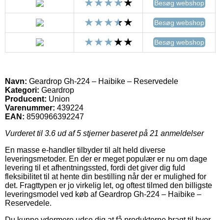
Besøg webshop
Besøg webshop
Besøg webshop
Navn:
Geardrop Gh-224 – Haibike – Reservedele
Kategori:
Geardrop
Producent:
Union
Varenummer:
439224
EAN:
8590966392247
Vurderet til
3.6
ud af 5 stjerner baseret på
21
anmeldelser
En masse e-handler tilbyder til alt held diverse
leveringsmetoder. En der er meget populær er nu om dage
levering til et afhentningssted, fordi det giver dig fuld
fleksibilitet til at hente din bestilling når der er mulighed for
det. Fragttypen er jo virkelig let, og oftest tilmed den billigste
leveringsmodel ved køb af Geardrop Gh-224 – Haibike –
Reservedele.
Du kunne ydermere udse dig at få produkterne bragt til hvor