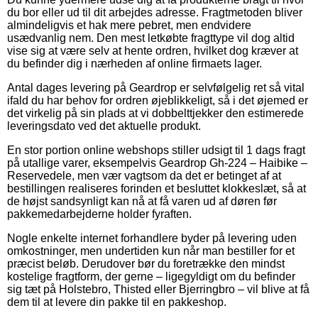
du bor eller ud til dit arbejdes adresse. Fragtmetoden bliver
almindeligvis et hak mere pebret, men endvidere
usædvanlig nem. Den mest letkøbte fragttype vil dog altid
vise sig at være selv at hente ordren, hvilket dog kræver at
du befinder dig i nærheden af online firmaets lager.
Antal dages levering på Geardrop er selvfølgelig ret så vital
ifald du har behov for ordren øjeblikkeligt, så i det øjemed er
det virkelig på sin plads at vi dobbelttjekker den estimerede
leveringsdato ved det aktuelle produkt.
En stor portion online webshops stiller udsigt til 1 dags fragt
på utallige varer, eksempelvis Geardrop Gh-224 – Haibike –
Reservedele, men vær vagtsom da det er betinget af at
bestillingen realiseres forinden et besluttet klokkeslæt, så at
de højst sandsynligt kan nå at få varen ud af døren før
pakkemedarbejderne holder fyraften.
Nogle enkelte internet forhandlere byder på levering uden
omkostninger, men undertiden kun når man bestiller for et
præcist beløb. Derudover bør du foretrække den mindst
kostelige fragtform, der gerne – ligegyldigt om du befinder
sig tæt på Holstebro, Thisted eller Bjerringbro – vil blive at få
dem til at levere din pakke til en pakkeshop.