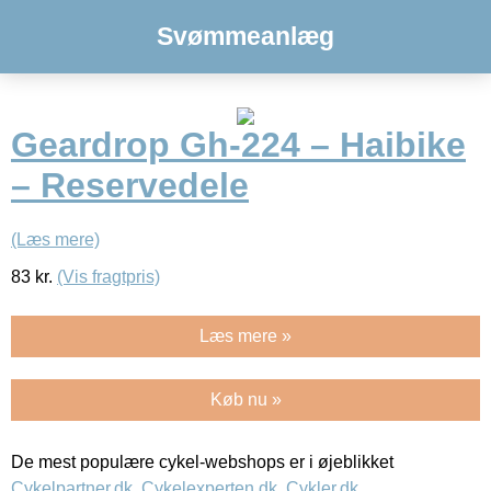
Svømmeanlæg
Geardrop Gh-224 – Haibike
– Reservedele
(Læs mere)
83
kr.
(Vis fragtpris)
Læs mere »
Køb nu »
De mest populære cykel-webshops er i øjeblikket
Cykelpartner.dk
,
Cykelexperten.dk
,
Cykler.dk
,