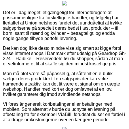
Det er i dag meget let gængeligt for internetbrugere at
prissammenligne fra forskellige e-handler, og følgelig har
flertallet af Union netshops fundet det uundgåeligt at trykke
salgspriserne på specielt deres bedst i test produkter – til
børn, samt til mænd og kvinder – betragteligt, og endda
nogle gange tilbyde portofri levering.
Det kan dog ikke desto mindre vise sig smart at kigge forbi
visse internet shops i Danmark efter udsalg på Geardrop Gh-
224 – Haibike – Reservedele før du shopper, sådan at man
er velinformeret til at skaffe sig den mindst kostelige pris.
Man må blot være så påpasselig, at såfremt en e-butik
sælger deres produkter til en salgspris der kan virke
hamrende attraktiv, kan det tit være et signal om en uægte
webshop. Handler med kort er dog omfavnet af en lov,
hvilket garanterer dig imod svindlende netshops.
Vi foreslår generelt kortbetalinger eller betalinger med
mobilen. Som alternativ burde du udnytte en løsning på
afbetaling fra for eksempel ViaBill, forudsat du ser en fordel i
at afdrage omkostningerne over en længere periode.