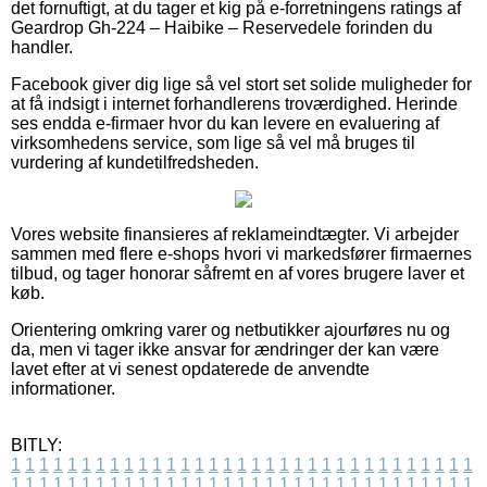
det fornuftigt, at du tager et kig på e-forretningens ratings af
Geardrop Gh-224 – Haibike – Reservedele forinden du
handler.
Facebook giver dig lige så vel stort set solide muligheder for
at få indsigt i internet forhandlerens troværdighed. Herinde
ses endda e-firmaer hvor du kan levere en evaluering af
virksomhedens service, som lige så vel må bruges til
vurdering af kundetilfredsheden.
Vores website finansieres af reklameindtægter. Vi arbejder
sammen med flere e-shops hvori vi markedsfører firmaernes
tilbud, og tager honorar såfremt en af vores brugere laver et
køb.
Orientering omkring varer og netbutikker ajourføres nu og
da, men vi tager ikke ansvar for ændringer der kan være
lavet efter at vi senest opdaterede de anvendte
informationer.
BITLY:
1
1
1
1
1
1
1
1
1
1
1
1
1
1
1
1
1
1
1
1
1
1
1
1
1
1
1
1
1
1
1
1
1
1
1
1
1
1
1
1
1
1
1
1
1
1
1
1
1
1
1
1
1
1
1
1
1
1
1
1
1
1
1
1
1
1