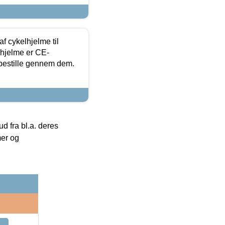
f cykelhjelme til
lhjelme er CE-
 bestille gennem dem.
 fra bl.a. deres
mer og