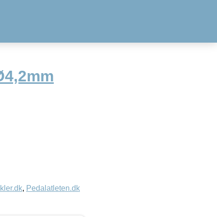
Ø4,2mm
kler.dk
,
Pedalatleten.dk