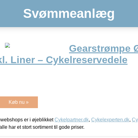
Svømmeanlæg
Gearstrømpe 
l. Liner – Cykelreservedele
Køb nu »
webshops er i øjeblikket
Cykelpartner.dk
,
Cykelexperten.dk
,
Cy
alle har et stort sortiment til gode priser.