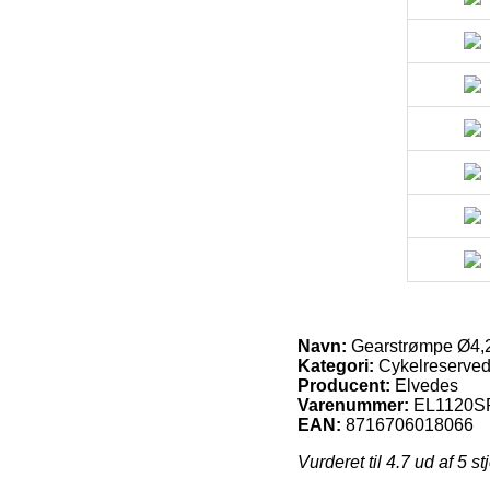
Navn:
Gearstrømpe Ø4,2
Kategori:
Cykelreserved
Producent:
Elvedes
Varenummer:
EL1120S
EAN:
8716706018066
Vurderet til
4.7
ud af 5 st