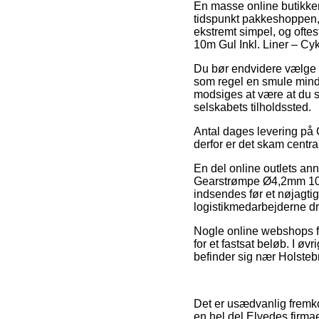
En masse online butikker
tidspunkt pakkeshoppen, h
ekstremt simpel, og ofte
10m Gul Inkl. Liner – Cy
Du bør endvidere vælge a
som regel en smule mindr
modsiges at være at du s
selskabets tilholdssted.
Antal dages levering på C
derfor er det skam centra
En del online outlets an
Gearstrømpe Ø4,2mm 10m G
indsendes før et nøjagtig
logistikmedarbejderne d
Nogle online webshops fr
for et fastsat beløb. I ø
befinder sig nær Holstebro
Det er usædvanlig fremkom
en hel del Elvedes firmae