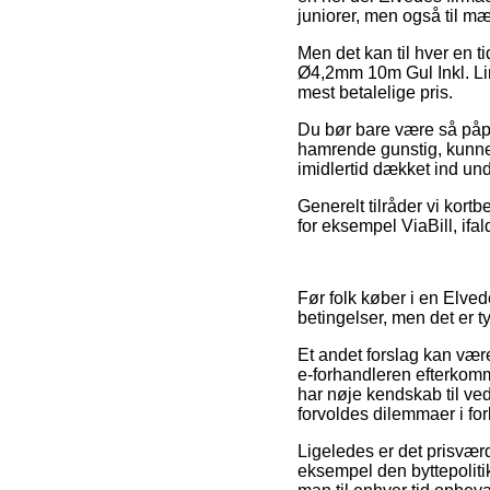
juniorer, men også til m
Men det kan til hver en 
Ø4,2mm 10m Gul Inkl. Lin
mest betalelige pris.
Du bør bare være så påpas
hamrende gunstig, kunne 
imidlertid dækket ind un
Generelt tilråder vi kort
for eksempel ViaBill, ifa
Før folk køber i en Elv
betingelser, men det er t
Et andet forslag kan være
e-forhandleren efterkom
har nøje kendskab til ve
forvoldes dilemmaer i fo
Ligeledes er det prisvær
eksempel den byttepolitik