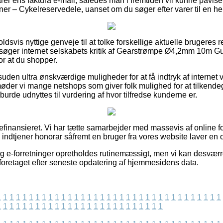
arer ens faktura e-mail, således man i fremtiden vil kunne påvis
er – Cykelreservedele, uanset om du søger efter varer til en he
ldsvis nyttige genveje til at tolke forskellige aktuelle brugeres r
rsøger internet selskabets kritik af Gearstrømpe Ø4,2mm 10m Gul
or at du shopper.
suden ultra ønskværdige muligheder for at få indtryk af interne
der vi mange netshops som giver folk mulighed for at tilkendeg
burde udnyttes til vurdering af hvor tilfredse kunderne er.
nansieret. Vi har tætte samarbejder med massevis af online fo
g indtjener honorar såfremt en bruger fra vores website laver en 
g e-forretninger opretholdes rutinemæssigt, men vi kan desværr
oretaget efter seneste opdatering af hjemmesidens data.
1
1
1
1
1
1
1
1
1
1
1
1
1
1
1
1
1
1
1
1
1
1
1
1
1
1
1
1
1
1
1
1
1
1
1
1
1
1
1
1
1
1
1
1
1
1
1
1
1
1
1
1
1
1
1
1
1
1
1
1
1