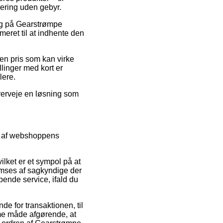
ering uden gebyr.
alg på Gearstrømpe
eret til at indhente den
 en pris som kan virke
linger med kort er
lere.
overveje en løsning som
et af webshoppens
ilket er et sympol på at
mses af sagkyndige der
ende service, ifald du
e for transaktionen, til
amme måde afgørende, at