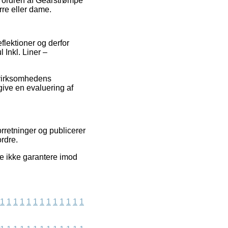
e ordren af Gearstrømpe
rre eller dame.
eflektioner og derfor
 Inkl. Liner –
t virksomhedens
ive en evaluering af
rretninger og publicerer
ordre.
e ikke garantere imod
1
1
1
1
1
1
1
1
1
1
1
1
1