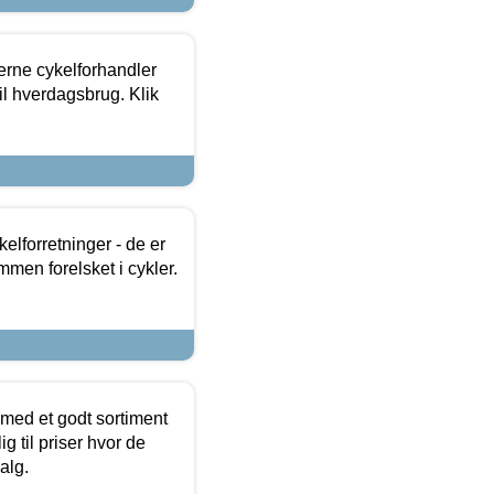
erne cykelforhandler
til hverdagsbrug. Klik
lforretninger - de er
mmen forelsket i cykler.
 med et godt sortiment
g til priser hvor de
alg.