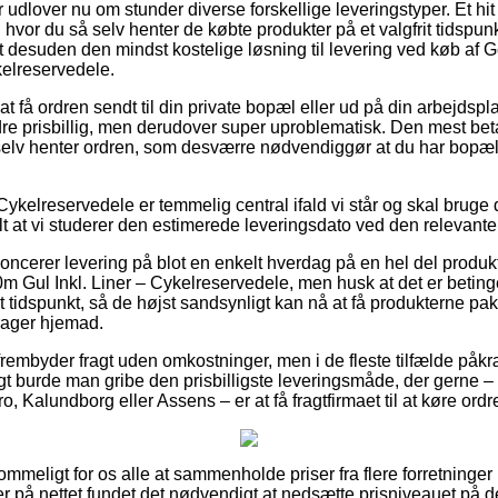
 udlover nu om stunder diverse forskellige leveringstyper. Et h
vor du så selv henter de købte produkter på et valgfrit tidspunk
st desuden den mindst kostelige løsning til levering ved køb a
kelreservedele.
t få ordren sendt til din private bopæl eller ud på din arbejdsp
e prisbillig, men derudover super uproblematisk. Den mest beta
elv henter ordren, som desværre nødvendiggør at du har bopæl 
ykelreservedele er temmelig central ifald vi står og skal bruge 
lt at vi studerer den estimerede leveringsdato ved den relevante
noncerer levering på blot en enkelt hverdag på en hel del produk
ul Inkl. Liner – Cykelreservedele, men husk at det er betinget
t tidspunkt, så de højst sandsynligt kan nå at få produkterne pak
rager hjemad.
embyder fragt uden omkostninger, men i de fleste tilfælde påk
vrigt burde man gribe den prisbilligste leveringsmåde, der gerne 
, Kalundborg eller Assens – er at få fragtfirmaet til at køre ordre
meligt for os alle at sammenholde priser fra flere forretninger 
r på nettet fundet det nødvendigt at nedsætte prisniveauet på de