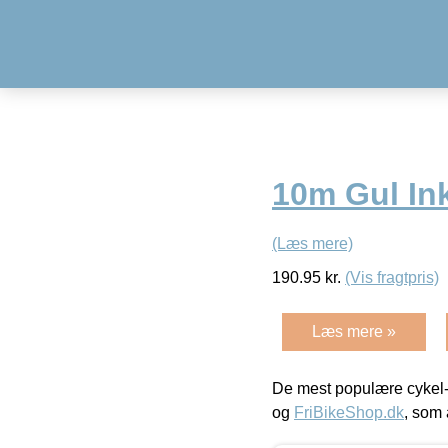
10m Gul Ink
(Læs mere)
190.95
kr.
(Vis fragtpris)
Læs mere »
De mest populære cykel-
og
FriBikeShop.dk
, som 