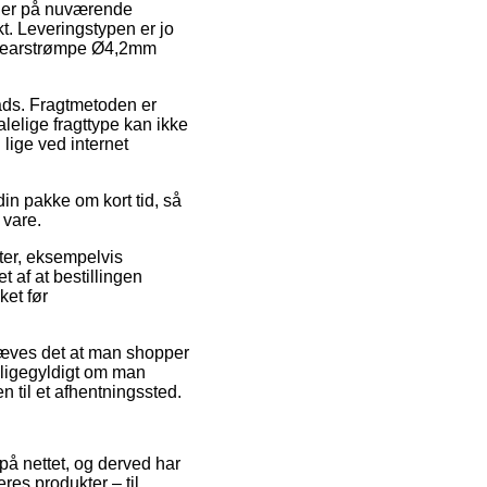
it er på nuværende
t. Leveringstypen er jo
f Gearstrømpe Ø4,2mm
lads. Fragtmetoden er
lelige fragttype kan ikke
lige ved internet
din pakke om kort tid, så
 vare.
ter, eksempelvis
 af at bestillingen
ket før
ræves det at man shopper
– ligegyldigt om man
n til et afhentningssted.
på nettet, og derved har
res produkter – til