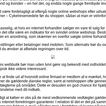
ænd og kvinder – en hel del, og endda nogle gange frembyde lev
tid være fordelagtigt at eftergå nogle online webshops efter uds
er – Cykelreservedele før du shopper, sådan at man er velinform
selig, at hvis en internet forhandler sælger en vare til salg for
det ofte være en indikator for en svindel online webshop. Bestil
der en anordning, som skærmer en overfor uægte online forhand
bestillinger eller betalinger med mobilen. Som alternativ bør du 
ld du ønsker at afbetale regningen over tid.
edes webbutik bør man uden tvivl gøre sig bekendt med indhold
ypisk ikke videre interessant.
 at finde ud af hvorvidt online firmaet er medlem af e-mærket, hv
mer de gældende danske regler, samt at netshoppen ofte genne
dtægterne på området. Dette er desuden en god chance for hjælp
rbindelse med dit indkøb.
digt at køber er obs på de mest vedkommende vedtægter gældend
 internet forretningen garanterer. I relation til det er det på s