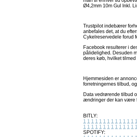
man til enhver tid opbev
Ø4,2mm 10m Gul Inkl. Lin
Trustpilot indebærer forho
anbefales det, at du efte
Cykelreservedele forud f
Facebook resulterer i de
pålidelighed. Desuden mø
deres køb, hvilket tilmed 
Hjemmesiden er annoncefi
forretningernes tilbud, o
Data vedrørende tilbud o
ændringer der kan være f
BITLY:
1
1
1
1
1
1
1
1
1
1
1
1
1
1
1
1
1
1
1
1
1
1
1
1
1
1
SPOTIFY: