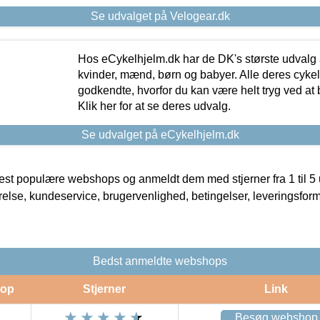
Se udvalget på Velogear.dk
Hos eCykelhjelm.dk har de DK's største udvalg a
kvinder, mænd, børn og babyer. Alle deres cyke
godkendte, hvorfor du kan være helt tryg ved at
Klik her for at se deres udvalg.
Se udvalget på eCykelhjelm.dk
t populære webshops og anmeldt dem med stjerner fra 1 til 5 ud
rrelse, kundeservice, brugervenlighed, betingelser, leveringsfor
Bedst anmeldte webshops
op
Stjerner
Link
Besøg webshop