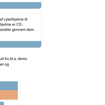
f cykelhjelme til
lhjelme er CE-
 bestille gennem dem.
 fra bl.a. deres
mer og