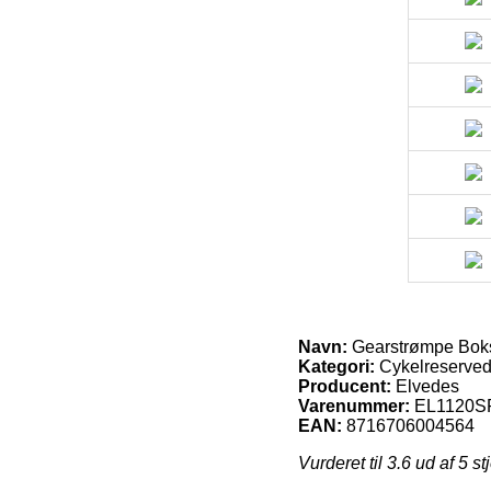
Navn:
Gearstrømpe Boks 
Kategori:
Cykelreserved
Producent:
Elvedes
Varenummer:
EL1120S
EAN:
8716706004564
Vurderet til
3.6
ud af 5 st