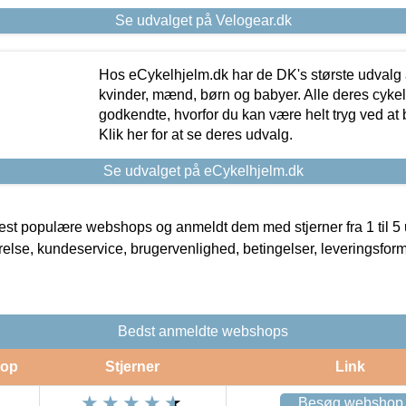
Se udvalget på Velogear.dk
Hos eCykelhjelm.dk har de DK's største udvalg a
kvinder, mænd, børn og babyer. Alle deres cyke
godkendte, hvorfor du kan være helt tryg ved at
Klik her for at se deres udvalg.
Se udvalget på eCykelhjelm.dk
t populære webshops og anmeldt dem med stjerner fra 1 til 5 ud
rrelse, kundeservice, brugervenlighed, betingelser, leveringsfor
Bedst anmeldte webshops
op
Stjerner
Link
Besøg webshop