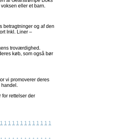
ngen af Gearstrømpe Boks
voksen eller et barn.
es betragtninger og af den
t Inkl. Liner –
ingens troværdighed.
 deres køb, som også bør
vor vi promoverer deres
n handel.
for rettelser der
1
1
1
1
1
1
1
1
1
1
1
1
1