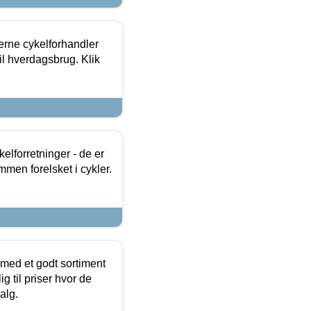
erne cykelforhandler
til hverdagsbrug. Klik
lforretninger - de er
mmen forelsket i cykler.
 med et godt sortiment
g til priser hvor de
alg.