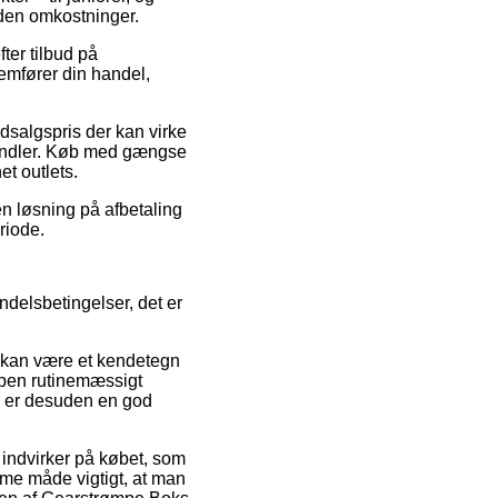
uden omkostninger.
ter tilbud på
emfører din handel,
 udsalgspris der kan virke
handler. Køb med gængse
et outlets.
n løsning på afbetaling
riode.
delsbetingelser, det er
t kan være et kendetegn
ppen rutinemæssigt
e er desuden en god
indvirker på købet, som
e måde vigtigt, at man