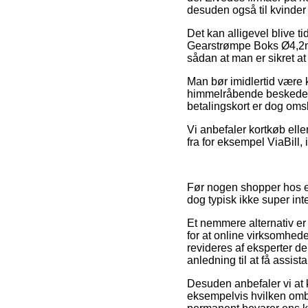
desuden også til kvinde
Det kan alligevel blive t
Gearstrømpe Boks Ø4,2mm
sådan at man er sikret at
Man bør imidlertid være kl
himmelråbende beskeden,
betalingskort er dog omsl
Vi anbefaler kortkøb ell
fra for eksempel ViaBill, 
Før nogen shopper hos en
dog typisk ikke super int
Et nemmere alternativ er
for at online virksomhed
revideres af eksperter 
anledning til at få assis
Desuden anbefaler vi at 
eksempelvis hvilken omb