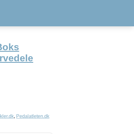
Boks
rvedele
kler.dk
,
Pedalatleten.dk