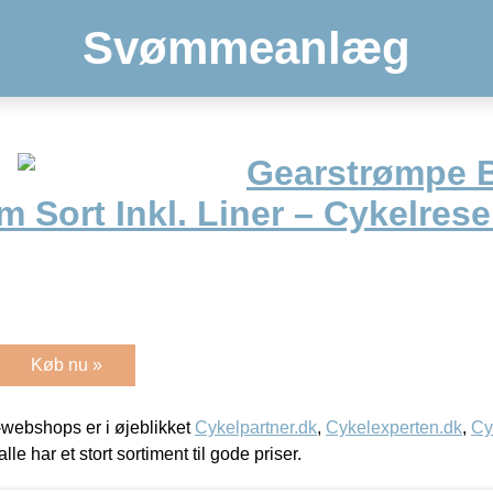
Svømmeanlæg
Gearstrømpe 
Sort Inkl. Liner – Cykelrese
Køb nu »
webshops er i øjeblikket
Cykelpartner.dk
,
Cykelexperten.dk
,
Cy
alle har et stort sortiment til gode priser.