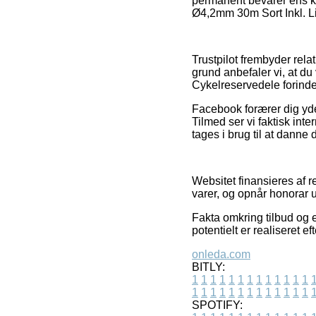
permanent bevarer ens kv
Ø4,2mm 30m Sort Inkl. Li
Trustpilot frembyder rela
grund anbefaler vi, at d
Cykelreservedele forind
Facebook forærer dig yder
Tilmed ser vi faktisk in
tages i brug til at danne 
Websitet finansieres af r
varer, og opnår honorar 
Fakta omkring tilbud og e
potentielt er realiseret e
onleda.com
BITLY:
1
1
1
1
1
1
1
1
1
1
1
1
1
1
1
1
1
1
1
1
1
1
1
1
1
1
SPOTIFY: