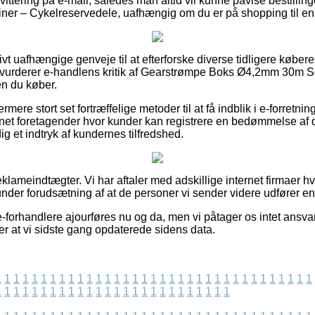
ittering på e-mail, således man altid vil kunne påvise bestilli
ner – Cykelreservedele, uafhængig om du er på shopping til en 
tivt uafhængige genveje til at efterforske diverse tidligere køber
u vurderer e-handlens kritik af Gearstrømpe Boks Ø4,2mm 30m Sor
en du køber.
mere stort set fortræffelige metoder til at få indblik i e-forretn
ternet foretagender hvor kunder kan registrere en bedømmelse af
dig et indtryk af kundernes tilfredshed.
eklameindtægter. Vi har aftaler med adskillige internet firmaer h
under forudsætning af at de personer vi sender videre udfører e
-forhandlere ajourføres nu og da, men vi påtager os intet ansvar 
fter at vi sidste gang opdaterede sidens data.
1
1
1
1
1
1
1
1
1
1
1
1
1
1
1
1
1
1
1
1
1
1
1
1
1
1
1
1
1
1
1
1
1
1
1
1
1
1
1
1
1
1
1
1
1
1
1
1
1
1
1
1
1
1
1
1
1
1
1
1
1