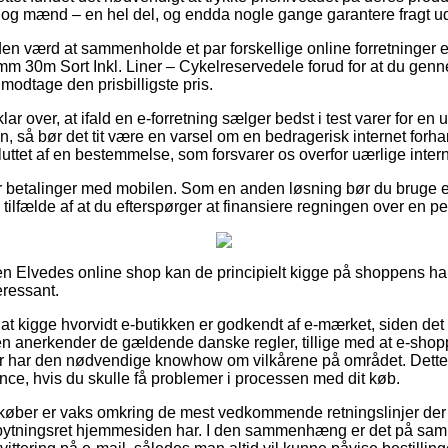
r og mænd – en hel del, og endda nogle gange garantere fragt 
iden værd at sammenholde et par forskellige online forretninger ef
 30m Sort Inkl. Liner – Cykelreservedele forud for at du genn
 modtage den prisbilligste pris.
ar over, at ifald en e-forretning sælger bedst i test varer for en
 så bør det tit være en varsel om en bedragerisk internet for
uttet af en bestemmelse, som forsvarer os overfor uærlige intern
er betalinger med mobilen. Som en anden løsning bør du bruge e
i tilfælde af at du efterspørger at finansiere regningen over en pe
 Elvedes online shop kan de principielt kigge på shoppens han
eressant.
 at kigge hvorvidt e-butikken er godkendt af e-mærket, siden de
en anerkender de gældende danske regler, tillige med at e-sho
der har den nødvendige knowhow om vilkårene på området. Dett
tance, hvis du skulle få problemer i processen med dit køb.
køber er vaks omkring de mest vedkommende retningslinjer der 
ytningsret hjemmesiden har. I den sammenhæng er det på samm