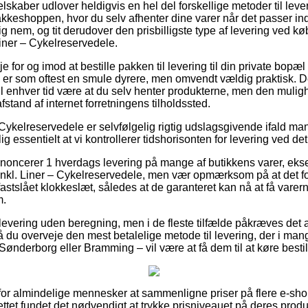
lskaber udlover heldigvis en hel del forskellige metoder til leve
keshoppen, hvor du selv afhenter dine varer når det passer ind 
lig nem, og tit derudover den prisbilligste type af levering ved 
iner – Cykelreservedele.
e for og imod at bestille pakken til levering til din private bopæl
er som oftest en smule dyrere, men omvendt vældig praktisk. D
 til enhver tid være at du selv henter produkterne, men den muligh
afstand af internet forretningens tilholdssted.
Cykelreservedele er selvfølgelig rigtig udslagsgivende ifald ma
elig essentielt at vi kontrollerer tidshorisonten for levering ved de
annoncerer 1 hverdags levering på mange af butikkens varer, e
kl. Liner – Cykelreservedele, men vær opmærksom på at det fo
 fastslået klokkeslæt, således at de garanteret kan nå at få varern
m.
 levering uden beregning, men i de fleste tilfælde påkræves det a
u overveje den mest betalelige metode til levering, der i mang
Sønderborg eller Bramming – vil være at få dem til at køre besti
 for almindelige mennesker at sammenligne priser på flere e-sho
ttet fundet det nødvendigt at trykke prisniveauet på deres produkt