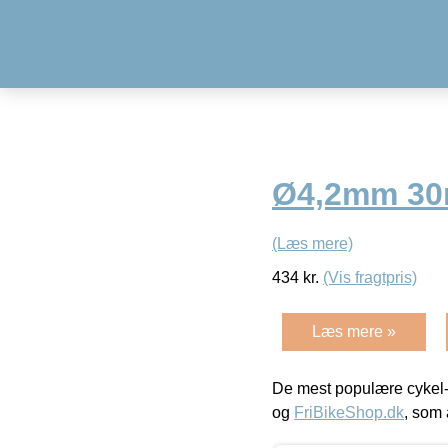
Ø4,2mm 30m 
(Læs mere)
434
kr.
(Vis fragtpris)
Læs mere »
De mest populære cykel-
og
FriBikeShop.dk
, som 