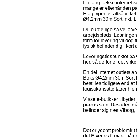
En lang række internet se
mange er efterhånden pak
Fragttypen er altså virke
Ø4,2mm 30m Sort Inkl. L
Du burde lige så vel afvej
arbejdsplads. Løsningen 
form for levering vil dog
fysisk befinder dig i kort 
Leveringstidspunktet på 
her, så derfor er det virk
En del internet outlets 
Boks Ø4,2mm 30m Sort In
bestilles tidligere end et
logistikansatte tager hje
Visse e-butikker tilbyder
præcis sum. Desuden må d
befinder sig nær Viborg, 
Det er yderst problemfrit
del Elvedes firmaer på ne