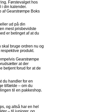
ring. Førstevalget hos
i din kalender.
køb af Gearstrømpe Boks
 eller ud på din
en mest prisbevidste
ed er betinget af at du
n skal bruge ordren nu og
t respektive produkt.
ksempelvis Gearstrømpe
rudsætter at der
e betjent forud for at de
t du handler for en
e tilfælde – om du
llingen til en pakkeshop.
ps, og altså har en hel
er – til juniorer, og