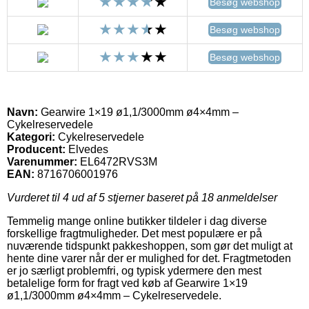
Besøg webshop
Besøg webshop
Besøg webshop
Navn:
Gearwire 1×19 ø1,1/3000mm ø4×4mm –
Cykelreservedele
Kategori:
Cykelreservedele
Producent:
Elvedes
Varenummer:
EL6472RVS3M
EAN:
8716706001976
Vurderet til
4
ud af 5 stjerner baseret på
18
anmeldelser
Temmelig mange online butikker tildeler i dag diverse
forskellige fragtmuligheder. Det mest populære er på
nuværende tidspunkt pakkeshoppen, som gør det muligt at
hente dine varer når der er mulighed for det. Fragtmetoden
er jo særligt problemfri, og typisk ydermere den mest
betalelige form for fragt ved køb af Gearwire 1×19
ø1,1/3000mm ø4×4mm – Cykelreservedele.