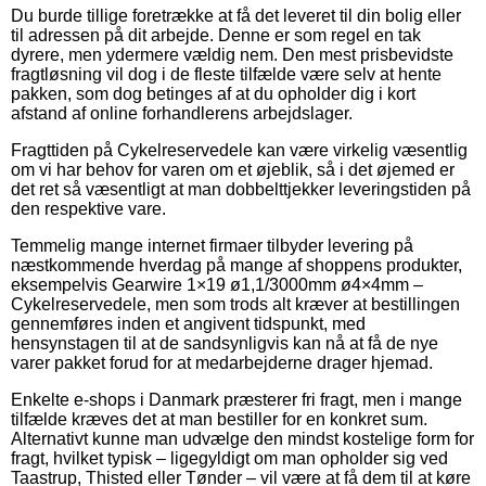
Du burde tillige foretrække at få det leveret til din bolig eller
til adressen på dit arbejde. Denne er som regel en tak
dyrere, men ydermere vældig nem. Den mest prisbevidste
fragtløsning vil dog i de fleste tilfælde være selv at hente
pakken, som dog betinges af at du opholder dig i kort
afstand af online forhandlerens arbejdslager.
Fragttiden på Cykelreservedele kan være virkelig væsentlig
om vi har behov for varen om et øjeblik, så i det øjemed er
det ret så væsentligt at man dobbelttjekker leveringstiden på
den respektive vare.
Temmelig mange internet firmaer tilbyder levering på
næstkommende hverdag på mange af shoppens produkter,
eksempelvis Gearwire 1×19 ø1,1/3000mm ø4×4mm –
Cykelreservedele, men som trods alt kræver at bestillingen
gennemføres inden et angivent tidspunkt, med
hensynstagen til at de sandsynligvis kan nå at få de nye
varer pakket forud for at medarbejderne drager hjemad.
Enkelte e-shops i Danmark præsterer fri fragt, men i mange
tilfælde kræves det at man bestiller for en konkret sum.
Alternativt kunne man udvælge den mindst kostelige form for
fragt, hvilket typisk – ligegyldigt om man opholder sig ved
Taastrup, Thisted eller Tønder – vil være at få dem til at køre