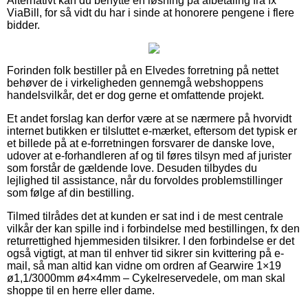
Alternativt kan du benytte en løsning på afbetaling fra fx
ViaBill, for så vidt du har i sinde at honorere pengene i flere
bidder.
Forinden folk bestiller på en Elvedes forretning på nettet
behøver de i virkeligheden gennemgå webshoppens
handelsvilkår, det er dog gerne et omfattende projekt.
Et andet forslag kan derfor være at se nærmere på hvorvidt
internet butikken er tilsluttet e-mærket, eftersom det typisk er
et billede på at e-forretningen forsvarer de danske love,
udover at e-forhandleren af og til føres tilsyn med af jurister
som forstår de gældende love. Desuden tilbydes du
lejlighed til assistance, når du forvoldes problemstillinger
som følge af din bestilling.
Tilmed tilrådes det at kunden er sat ind i de mest centrale
vilkår der kan spille ind i forbindelse med bestillingen, fx den
returrettighed hjemmesiden tilsikrer. I den forbindelse er det
også vigtigt, at man til enhver tid sikrer sin kvittering på e-
mail, så man altid kan vidne om ordren af Gearwire 1×19
ø1,1/3000mm ø4×4mm – Cykelreservedele, om man skal
shoppe til en herre eller dame.