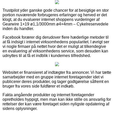
Trustpilot yder ganske gode chancer for at besigtige en stor
portion nuværende forbrugeres erfaringer og herved er det
klogt, at du evaluerer internet shoppens vurderinger af
Gearwire 1×19 ø1,1/3000mm ø4×4mm – Cykelreservedele
inden du handler.
Facebook forærer dig derudover flere hæderlige metoder til
at få indsigt i internet virksomhedens popularitet. I øvrigt ser
vi nogle firmaer på nettet hvor det er muligt at tilkendegive
en evaluering af virksomhedens service, som desuden kan
udnyttes til at få et indblik i kundernes tilfredshed.
Websitet er finansieret af indtægter fra annoncer. Vi har tætte
samarbejder med en gruppe internet foretagender idet vi
publicerer deres produkter, og tager godtgørelse såfremt en
bruger fra vores side fuldfører et indkøb.
Fakta angående produkter og internet foretagender
opretholdes hyppigt, men man kan ikke stille os ansvarlig for
rettelser der kan være foretaget siden nyligste opdatering af
sidens oplysninger.