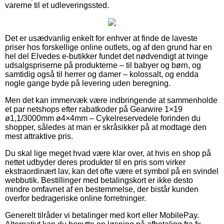
varerne til et udleveringssted.
Det er usædvanlig enkelt for enhver at finde de laveste
priser hos forskellige online outlets, og af den grund har en
hel del Elvedes e-butikker fundet det nødvendigt at tvinge
udsalgspriserne på produkterne – til babyer og børn, og
samtidig også til herrer og damer – kolossalt, og endda
nogle gange byde på levering uden beregning.
Men det kan immervæk være indbringende at sammenholde
et par netshops efter rabatkoder på Gearwire 1×19
ø1,1/3000mm ø4×4mm – Cykelreservedele forinden du
shopper, således at man er skråsikker på at modtage den
mest attraktive pris.
Du skal lige meget hvad være klar over, at hvis en shop på
nettet udbyder deres produkter til en pris som virker
ekstraordinært lav, kan det ofte være et symbol på en svindel
webbutik. Bestillinger med betalingskort er ikke desto
mindre omfavnet af en bestemmelse, der bistår kunden
overfor bedrageriske online forretninger.
Generelt tilråder vi betalinger med kort eller MobilePay.