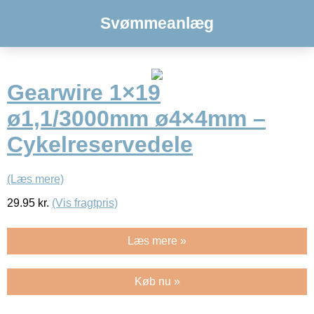
Svømmeanlæg
Gearwire 1×19
ø1,1/3000mm ø4×4mm –
Cykelreservedele
(Læs mere)
29.95
kr.
(Vis fragtpris)
Læs mere »
Køb nu »