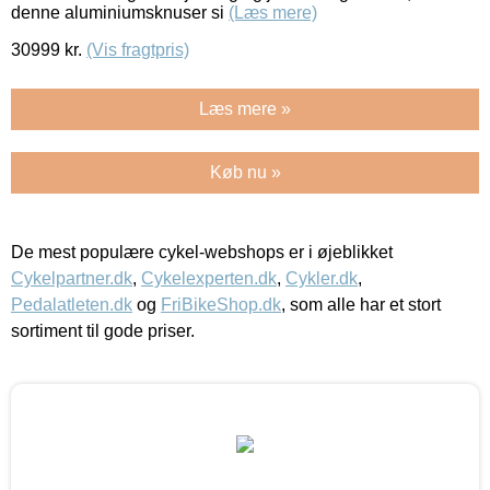
denne aluminiumsknuser si
(Læs mere)
30999
kr.
(Vis fragtpris)
Læs mere »
Køb nu »
De mest populære cykel-webshops er i øjeblikket
Cykelpartner.dk
,
Cykelexperten.dk
,
Cykler.dk
,
Pedalatleten.dk
og
FriBikeShop.dk
, som alle har et stort
sortiment til gode priser.