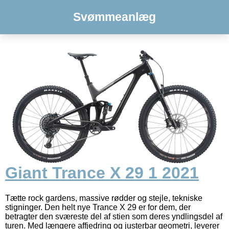
Svømmeanlæg
Giant Trance X 29 1 2021
Tætte rock gardens, massive rødder og stejle, tekniske
stigninger. Den helt nye Trance X 29 er for dem, der
betragter den sværeste del af stien som deres yndlingsdel af
turen. Med længere affjedring og justerbar geometri, leverer