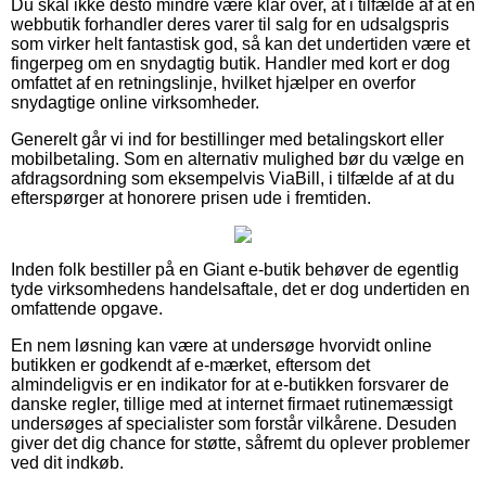
Du skal ikke desto mindre være klar over, at i tilfælde af at en
webbutik forhandler deres varer til salg for en udsalgspris
som virker helt fantastisk god, så kan det undertiden være et
fingerpeg om en snydagtig butik. Handler med kort er dog
omfattet af en retningslinje, hvilket hjælper en overfor
snydagtige online virksomheder.
Generelt går vi ind for bestillinger med betalingskort eller
mobilbetaling. Som en alternativ mulighed bør du vælge en
afdragsordning som eksempelvis ViaBill, i tilfælde af at du
efterspørger at honorere prisen ude i fremtiden.
Inden folk bestiller på en Giant e-butik behøver de egentlig
tyde virksomhedens handelsaftale, det er dog undertiden en
omfattende opgave.
En nem løsning kan være at undersøge hvorvidt online
butikken er godkendt af e-mærket, eftersom det
almindeligvis er en indikator for at e-butikken forsvarer de
danske regler, tillige med at internet firmaet rutinemæssigt
undersøges af specialister som forstår vilkårene. Desuden
giver det dig chance for støtte, såfremt du oplever problemer
ved dit indkøb.