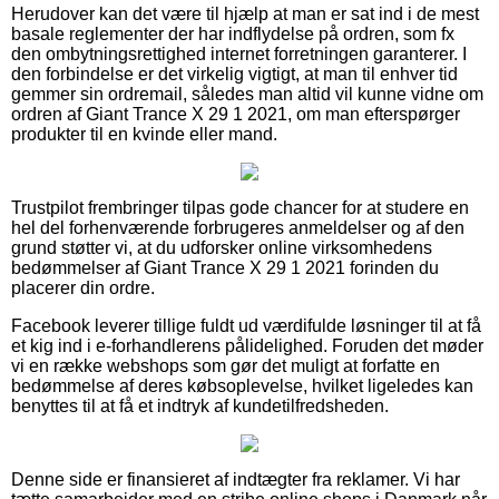
Herudover kan det være til hjælp at man er sat ind i de mest
basale reglementer der har indflydelse på ordren, som fx
den ombytningsrettighed internet forretningen garanterer. I
den forbindelse er det virkelig vigtigt, at man til enhver tid
gemmer sin ordremail, således man altid vil kunne vidne om
ordren af Giant Trance X 29 1 2021, om man efterspørger
produkter til en kvinde eller mand.
Trustpilot frembringer tilpas gode chancer for at studere en
hel del forhenværende forbrugeres anmeldelser og af den
grund støtter vi, at du udforsker online virksomhedens
bedømmelser af Giant Trance X 29 1 2021 forinden du
placerer din ordre.
Facebook leverer tillige fuldt ud værdifulde løsninger til at få
et kig ind i e-forhandlerens pålidelighed. Foruden det møder
vi en række webshops som gør det muligt at forfatte en
bedømmelse af deres købsoplevelse, hvilket ligeledes kan
benyttes til at få et indtryk af kundetilfredsheden.
Denne side er finansieret af indtægter fra reklamer. Vi har