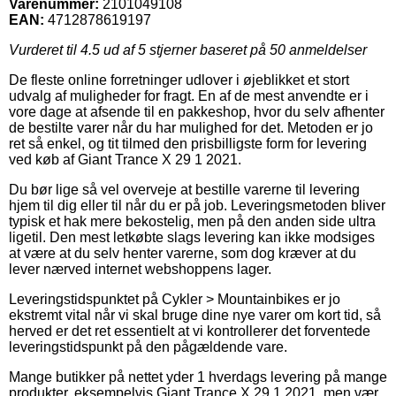
Varenummer:
2101049108
EAN:
4712878619197
Vurderet til
4.5
ud af 5 stjerner baseret på
50
anmeldelser
De fleste online forretninger udlover i øjeblikket et stort
udvalg af muligheder for fragt. En af de mest anvendte er i
vore dage at afsende til en pakkeshop, hvor du selv afhenter
de bestilte varer når du har mulighed for det. Metoden er jo
ret så enkel, og tit tilmed den prisbilligste form for levering
ved køb af Giant Trance X 29 1 2021.
Du bør lige så vel overveje at bestille varerne til levering
hjem til dig eller til når du er på job. Leveringsmetoden bliver
typisk et hak mere bekostelig, men på den anden side ultra
ligetil. Den mest letkøbte slags levering kan ikke modsiges
at være at du selv henter varerne, som dog kræver at du
lever nærved internet webshoppens lager.
Leveringstidspunktet på Cykler > Mountainbikes er jo
ekstremt vital når vi skal bruge dine nye varer om kort tid, så
herved er det ret essentielt at vi kontrollerer det forventede
leveringstidspunkt på den pågældende vare.
Mange butikker på nettet yder 1 hverdags levering på mange
produkter, eksempelvis Giant Trance X 29 1 2021, men vær