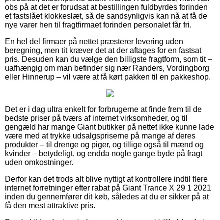
obs på at det er forudsat at bestillingen fuldbyrdes forinden
et fastslået klokkeslæt, så de sandsynligvis kan nå at få de
nye varer hen til fragtfirmaet forinden personalet får fri.
En hel del firmaer på nettet præsterer levering uden
beregning, men tit kræver det at der aftages for en fastsat
pris. Desuden kan du vælge den billigste fragtform, som tit –
uafhængig om man befinder sig nær Randers, Vordingborg
eller Hinnerup – vil være at få kørt pakken til en pakkeshop.
Det er i dag ultra enkelt for forbrugerne at finde frem til de
bedste priser på tværs af internet virksomheder, og til
gengæld har mange Giant butikker på nettet ikke kunne lade
være med at trykke udsalgspriserne på mange af deres
produkter – til drenge og piger, og tillige også til mænd og
kvinder – betydeligt, og endda nogle gange byde på fragt
uden omkostninger.
Derfor kan det trods alt blive nyttigt at kontrollere indtil flere
internet forretninger efter rabat på Giant Trance X 29 1 2021
inden du gennemfører dit køb, således at du er sikker på at
få den mest attraktive pris.