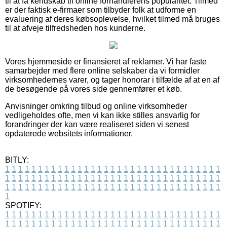
til at få kendskab til online forhandlerens popularitet. Tilmed
er der faktisk e-firmaer som tilbyder folk at udforme en
evaluering af deres købsoplevelse, hvilket tilmed må bruges
til at afveje tilfredsheden hos kunderne.
Vores hjemmeside er finansieret af reklamer. Vi har faste
samarbejder med flere online selskaber da vi formidler
virksomhedernes varer, og tager honorar i tilfælde af at en af
de besøgende på vores side gennemfører et køb.
Anvisninger omkring tilbud og online virksomheder
vedligeholdes ofte, men vi kan ikke stilles ansvarlig for
forandringer der kan være realiseret siden vi senest
opdaterede websitets informationer.
BITLY:
1
1
1
1
1
1
1
1
1
1
1
1
1
1
1
1
1
1
1
1
1
1
1
1
1
1
1
1
1
1
1
1
1
1
1
1
1
1
1
1
1
1
1
1
1
1
1
1
1
1
1
1
1
1
1
1
1
1
1
1
1
1
1
1
1
1
1
1
1
1
1
1
1
1
1
1
1
1
1
1
1
1
1
1
1
1
1
1
1
1
1
1
1
1
1
1
1
1
1
1
SPOTIFY:
1
1
1
1
1
1
1
1
1
1
1
1
1
1
1
1
1
1
1
1
1
1
1
1
1
1
1
1
1
1
1
1
1
1
1
1
1
1
1
1
1
1
1
1
1
1
1
1
1
1
1
1
1
1
1
1
1
1
1
1
1
1
1
1
1
1