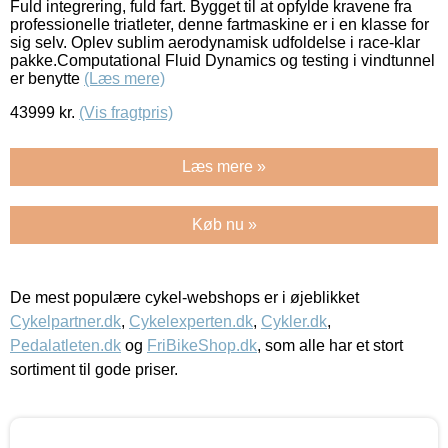
Fuld integrering, fuld fart. Bygget til at opfylde kravene fra
professionelle triatleter, denne fartmaskine er i en klasse for
sig selv. Oplev sublim aerodynamisk udfoldelse i race-klar
pakke.Computational Fluid Dynamics og testing i vindtunnel
er benytte
(Læs mere)
43999
kr.
(Vis fragtpris)
Læs mere »
Køb nu »
De mest populære cykel-webshops er i øjeblikket
Cykelpartner.dk
,
Cykelexperten.dk
,
Cykler.dk
,
Pedalatleten.dk
og
FriBikeShop.dk
, som alle har et stort
sortiment til gode priser.