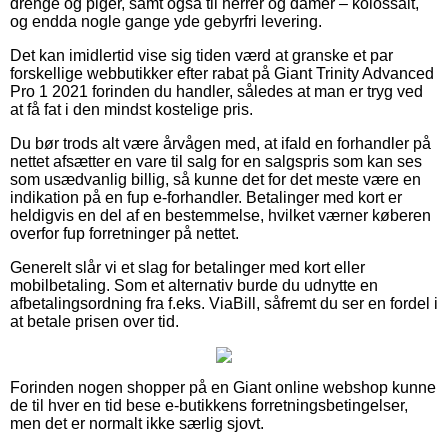
drenge og piger, samt også til herrer og damer – kolossalt,
og endda nogle gange yde gebyrfri levering.
Det kan imidlertid vise sig tiden værd at granske et par
forskellige webbutikker efter rabat på Giant Trinity Advanced
Pro 1 2021 forinden du handler, således at man er tryg ved
at få fat i den mindst kostelige pris.
Du bør trods alt være årvågen med, at ifald en forhandler på
nettet afsætter en vare til salg for en salgspris som kan ses
som usædvanlig billig, så kunne det for det meste være en
indikation på en fup e-forhandler. Betalinger med kort er
heldigvis en del af en bestemmelse, hvilket værner køberen
overfor fup forretninger på nettet.
Generelt slår vi et slag for betalinger med kort eller
mobilbetaling. Som et alternativ burde du udnytte en
afbetalingsordning fra f.eks. ViaBill, såfremt du ser en fordel i
at betale prisen over tid.
Forinden nogen shopper på en Giant online webshop kunne
de til hver en tid bese e-butikkens forretningsbetingelser,
men det er normalt ikke særlig sjovt.