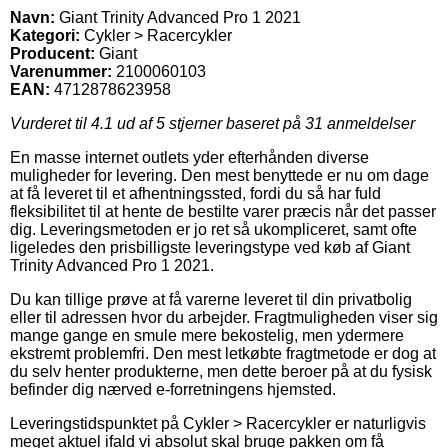
Navn:
Giant Trinity Advanced Pro 1 2021
Kategori:
Cykler > Racercykler
Producent:
Giant
Varenummer:
2100060103
EAN:
4712878623958
Vurderet til
4.1
ud af 5 stjerner baseret på
31
anmeldelser
En masse internet outlets yder efterhånden diverse
muligheder for levering. Den mest benyttede er nu om dage
at få leveret til et afhentningssted, fordi du så har fuld
fleksibilitet til at hente de bestilte varer præcis når det passer
dig. Leveringsmetoden er jo ret så ukompliceret, samt ofte
ligeledes den prisbilligste leveringstype ved køb af Giant
Trinity Advanced Pro 1 2021.
Du kan tillige prøve at få varerne leveret til din privatbolig
eller til adressen hvor du arbejder. Fragtmuligheden viser sig
mange gange en smule mere bekostelig, men ydermere
ekstremt problemfri. Den mest letkøbte fragtmetode er dog at
du selv henter produkterne, men dette beroer på at du fysisk
befinder dig nærved e-forretningens hjemsted.
Leveringstidspunktet på Cykler > Racercykler er naturligvis
meget aktuel ifald vi absolut skal bruge pakken om få