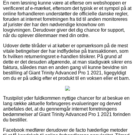
En nem løsning kunne være at efterse om webshoppen er
verificeret af e-mærket, eftersom det typisk er et sympol på at
online forhandleren understøtter de officielle danske regler,
foruden at internet forretningen fra tid til anden monitoreres
af jurister der har den nødvendige knowhow om
lovgivningen. Derudover giver det dig chance for support,
når du oplever dilemmaer med din ordre.
Udover dette tilråder vi at køber er opmærksom på de mest
vitale betingelser der har indflydelse på transaktionen, som
fx hvilken returneringsret e-handlen tilsikrer. På grund af
dette er det desuden afgørende, at man stadigvæk sikrer ens
faktura, således man en anden gang vil kunne bevidne sin
bestilling af Giant Trinity Advanced Pro 1 2021, ligegyldigt
om du er på udkig efter et produkt til en voksen eller et barn.
Trustpilot yder fuldkommen nyttige chancer for at beskue en
lang række aktuelle forbrugeres evalueringer og derved
anbefales det, at du gennemgår internet forretningens
bedømmelser af Giant Trinity Advanced Pro 1 2021 forinden
du bestiller.
Facebook medfører derudover de facto hæderlige metoder