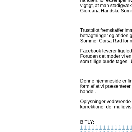
handlen, for eksempel h
vigtigt, at man stadigvæk
Giordana Handske Somme
Trustpilot fremskaffer i
betragtninger og af den 
Sommer Corsa Rød forin
Facebook leverer ligeled
Foruden det møder vi en 
som tillige burde tages i 
Denne hjemmeside er finan
form af at vi præsenterer
handel.
Oplysninger vedrørende v
korrektioner der muligvis
BITLY:
1
1
1
1
1
1
1
1
1
1
1
1
1