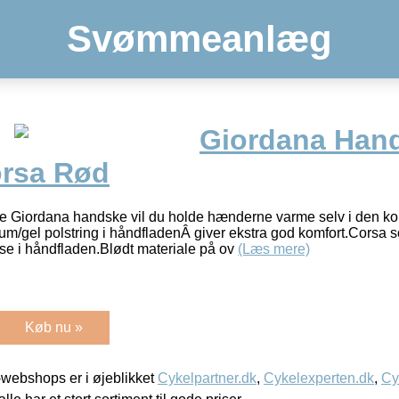
Svømmeanlæg
Giordana Han
rsa Rød
 Giordana handske vil du holde hænderne varme selv i den ko
um/gel polstring i håndfladenÂ giver ekstra god komfort.Cor
e i håndfladen.Blødt materiale på ov
(Læs mere)
Køb nu »
webshops er i øjeblikket
Cykelpartner.dk
,
Cykelexperten.dk
,
Cy