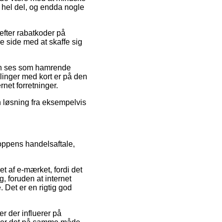
n hel del, og endda nogle
 efter rabatkoder på
 side med at skaffe sig
 kan ses som hamrende
llinger med kort er på den
net forretninger.
n løsning fra eksempelvis
oppens handelsaftale,
t af e-mærket, fordi det
, foruden at internet
 Det er en rigtig god
r der influerer på