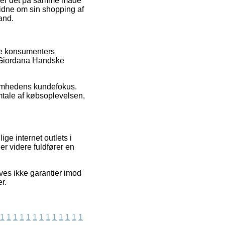
ng er det på samme måde
 vidne om sin shopping af
and.
nde konsumenters
f Giordana Handske
ksomhedens kundefokus.
mtale af købsoplevelsen,
ge internet outlets i
er videre fuldfører en
ves ikke garantier imod
r.
1
1
1
1
1
1
1
1
1
1
1
1
1