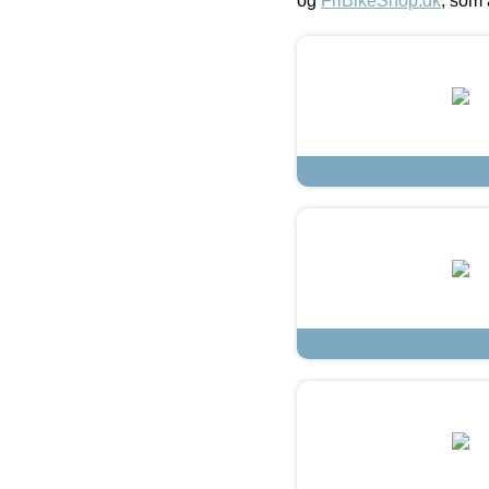
og
FriBikeShop.dk
, som 