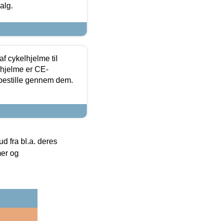
alg.
f cykelhjelme til
lhjelme er CE-
 bestille gennem dem.
 fra bl.a. deres
mer og