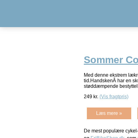
Sommer Co
Med denne ekstrem lækre
tid.HandskenÂ har en sk
støddæmpende bestyttels
249
kr.
(Vis fragtpris)
Læs mere »
De mest populære cykel-