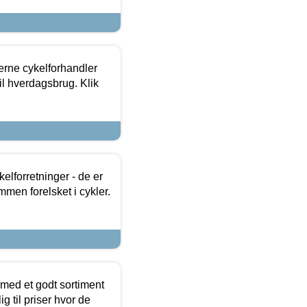
erne cykelforhandler
til hverdagsbrug. Klik
lforretninger - de er
mmen forelsket i cykler.
 med et godt sortiment
g til priser hvor de