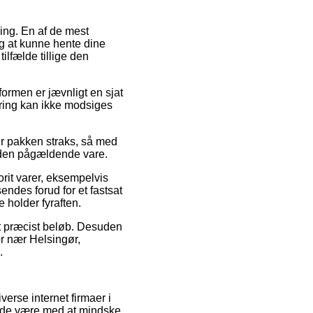
ring. En af de mest
ig at kunne hente dine
ilfælde tillige den
formen er jævnligt en sjat
ering kan ikke modsiges
er pakken straks, så med
på den pågældende vare.
orit varer, eksempelvis
des forud for et fastsat
 holder fyraften.
 et præcist beløb. Desuden
or nær Helsingør,
.
verse internet firmaer i
lade være med at mindske