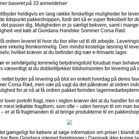
rner baseret på
33
anmeldelser
tilbyder heldigvis en lang række forskellige muligheder for leve
 tidspunkt pakkeshoppen, fordi det så er super fleksibelt for d
det passer dig. Muligheden er jo særligt bekvem, samt i mange t
mulighed ved køb af Giordana Handske Sommer Corsa Rød.
 ordren leveret til hvor du bor eller ud til dit arbejde. Leverings
re virkelig fremkommelig. Den mindst kostelige løsning til lev
selv, hvilket kræver at du befinder dig nær e-firmaets lager.
ør er selvfølgelig temmelig betydningsfuld forudsat man behøv
vis væsentligt at du dobbelttjekker tidshorisonten for levering 
nettet byder på levering på blot en enkelt hverdag på deres fav
 Corsa Rød, men vær på vagt da det påkræver at ordren indsen
ulighed for at nå at få ordren pakket forinden lagermedarbejderne
er lover portofri fragt, men i reglen kræver det at du handler for
en mest letkøbte fragtform, som ofte – uden hensyn til om man b
 er at få fragtmanden til at bringe produkterne til en pakkeshop
let gængeligt for købere at søge information om priser i blandt di
har flere Giordana internet forretninger i Danmark ikke kunne 