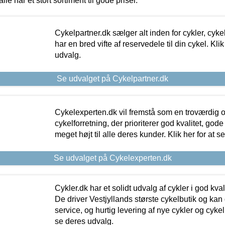
alle har et stort sortiment til gode priser.
Cykelpartner.dk sælger alt inden for cykler, cyke
har en bred vifte af reservedele til din cykel. Klik
udvalg.
Se udvalget på Cykelpartner.dk
Cykelexperten.dk vil fremstå som en troværdig o
cykelforretning, der prioriterer god kvalitet, god
meget højt til alle deres kunder. Klik her for at s
Se udvalget på Cykelexperten.dk
Cykler.dk har et solidt udvalg af cykler i god kvalit
De driver Vestjyllands største cykelbutik og kan
service, og hurtig levering af nye cykler og cykelu
se deres udvalg.