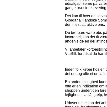
udsalgspriserne på varern
gange præstere levering
Det kan til hver en tid vi
Giordana Handske Sommer
den mest attraktive pris.
Du bør bare være obs på, 
favorabel, kan det tit væ
anden side en del af Inds
Vi anbefaler kortbestill
ViaBill, forudsat du har t
Inden folk køber hos en 
det er dog ofte et omfatt
En anden mulighed kunne 
ofte er en indikation om
shoppen undertiden føres
lejlighed til at få hjælp,
Udover dette kan det anb