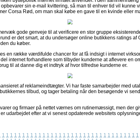
vilken byttepolitik internet firmaet anvender. I den sammenhæ
 opbevarer sin e-mail kvittering, så man til enhver tid vil kunne
r Corsa Rød, om man skal købe en gave til en kvinde eller m
mmervæk gode genveje til at verificere en stor gruppe eksistere
grund er det smart, at du undersøger online butikkens ratings a
den du køber.
es en række værdifulde chancer for at få indsigt i internet vir
del internet forhandlere som tilbyder kunderne at aflevere en o
brug til at danne dig et indtryk af hvor tilfredse kunderne er.
sieret af reklameindtægter. Vi har faste samarbejder med utalli
 butikkernes tilbud, og tager betaling når den besøgende vi send
arer og firmaer på nettet værnes om rutinemæssigt, men der gi
 er udarbejdet efter at vi senest opdaterede websitets oplysninge
1
1
1
1
1
1
1
1
1
1
1
1
1
1
1
1
1
1
1
1
1
1
1
1
1
1
1
1
1
1
1
1
1
1
1