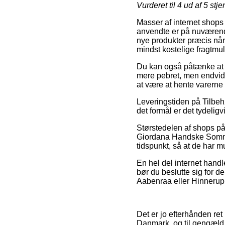
Vurderet til
4
ud af 5 stje
Masser af internet shops 
anvendte er på nuværende
nye produkter præcis når 
mindst kostelige fragt
Du kan også påtænke at få
mere pebret, men endvide
at være at hente varerne 
Leveringstiden på Tilbeh
det formål er det tydelig
Størstedelen af shops på 
Giordana Handske Sommer
tidspunkt, så at de har m
En hel del internet handl
bør du beslutte sig for d
Aabenraa eller Hinnerup –
Det er jo efterhånden ret 
Danmark, og til gengæld 