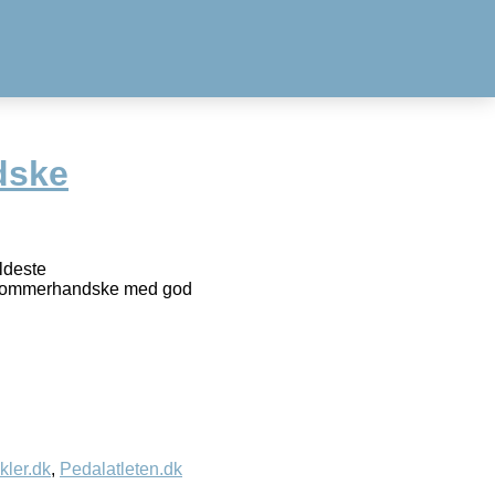
dske
ldeste
sa sommerhandske med god
kler.dk
,
Pedalatleten.dk