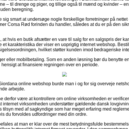
e – til drenge og piger, og tillige også til mænd og kvinder – e
 uden beregning.
se sig smart at undersøge nogle forskellige forretninger på nettet
 Corsa Rød forinden du handler, således at du er på den sikre
at hvis en butik afsætter en vare til salg for en salgspris der
re et karakteristika der viser en uoprigtig internet webshop. Besti
igelsesordningen, hvilket støtter kunden imod bedrageriske inter
inger eller mobilbetaling. Som en anden løsning bør du benytte e
il hensigt at finansiere regningen over en periode.
Giordana online webshop burde man i og for sig overveje netsh
ende arbejde.
derfor være at kontrollere om online virksomheden er verificere
 at internet virksomheden understøtter gældende dansk lovgivning
 tilsyn med af sagkyndige som har meget erfaring med reglerne.
 hvis du forvoldes udfordringer med din ordre.
efales at man er klar over de mest betydningsfulde bestemmelse