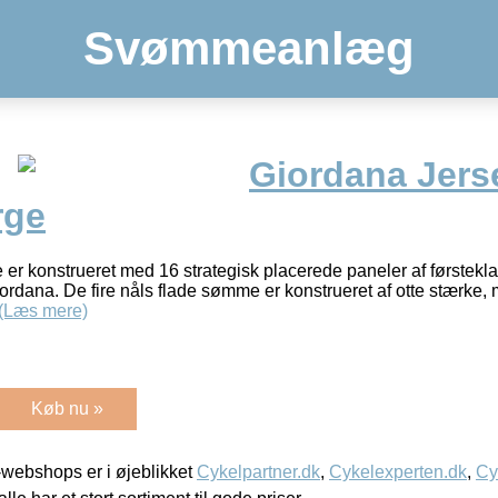
Svømmeanlæg
Giordana Jers
rge
er konstrueret med 16 strategisk placerede paneler af førsteklas
iordana. De fire nåls flade sømme er konstrueret af otte stærke, 
(Læs mere)
Køb nu »
webshops er i øjeblikket
Cykelpartner.dk
,
Cykelexperten.dk
,
Cy