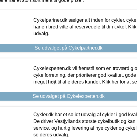
alle har et stort sortiment til gode priser.
Cykelpartner.dk sælger alt inden for cykler, cyke
har en bred vifte af reservedele til din cykel. Klik
udvalg.
Se udvalget på Cykelpartner.dk
Cykelexperten.dk vil fremstå som en troværdig o
cykelforretning, der prioriterer god kvalitet, god
meget højt til alle deres kunder. Klik her for at s
Se udvalget på Cykelexperten.dk
Cykler.dk har et solidt udvalg af cykler i god kvalit
De driver Vestjyllands største cykelbutik og kan
service, og hurtig levering af nye cykler og cykelu
se deres udvalg.