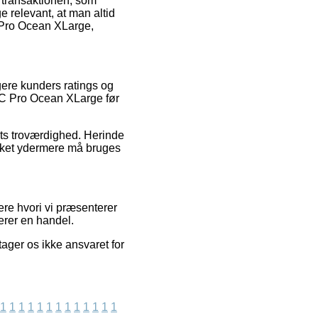
på transaktionen, som
e relevant, at man altid
 Pro Ocean XLarge,
igere kunders ratings og
FRC Pro Ocean XLarge før
ets troværdighed. Herinde
vilket ydermere må bruges
ere hvori vi præsenterer
erer en handel.
ager os ikke ansvaret for
1
1
1
1
1
1
1
1
1
1
1
1
1