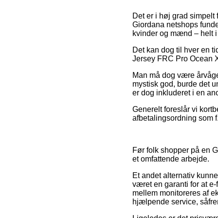
Det er i høj grad simpelt
Giordana netshops fundet 
kvinder og mænd – helt i
Det kan dog til hver en t
Jersey FRC Pro Ocean XLar
Man må dog være årvågen 
mystisk god, burde det u
er dog inkluderet i en a
Generelt foreslår vi kor
afbetalingsordning som f.
Før folk shopper på en G
et omfattende arbejde.
Et andet alternativ kunn
været en garanti for at e
mellem monitoreres af ek
hjælpende service, såfre