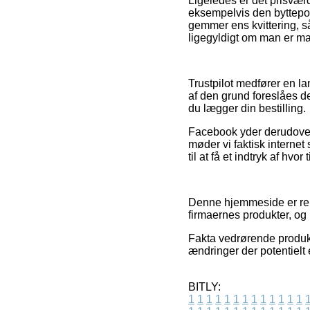
Ligeledes er det prisværdi
eksempelvis den byttepoli
gemmer ens kvittering, 
ligegyldigt om man er ma
Trustpilot medfører en la
af den grund foreslåes d
du lægger din bestilling.
Facebook yder derudover 
møder vi faktisk internet
til at få et indtryk af hvor
Denne hjemmeside er rekl
firmaernes produkter, og
Fakta vedrørende produkt
ændringer der potentielt 
BITLY:
1
1
1
1
1
1
1
1
1
1
1
1
1