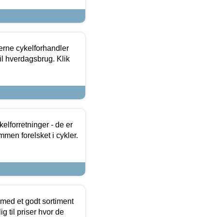
erne cykelforhandler
til hverdagsbrug. Klik
lforretninger - de er
mmen forelsket i cykler.
 med et godt sortiment
g til priser hvor de