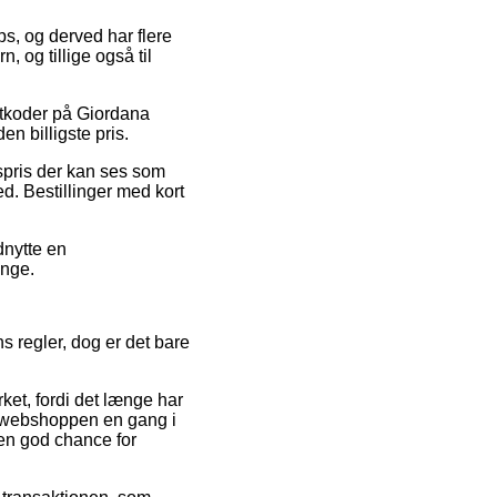
ps, og derved har flere
 og tillige også til
batkoder på Giordana
n billigste pris.
spris der kan ses som
d. Bestillinger med kort
dnytte en
ange.
s regler, dog er det bare
et, fordi det længe har
ne webshoppen en gang i
en god chance for