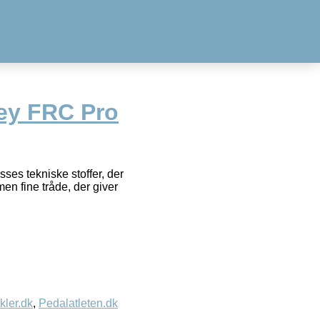
ey FRC Pro
ses tekniske stoffer, der
men fine tråde, der giver
kler.dk
,
Pedalatleten.dk