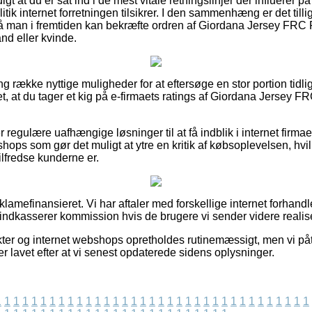
gt at du er sat ind i de mest vitale retningslinjer der influerer 
tik internet forretningen tilsikrer. I den sammenhæng er det tillig
så man i fremtiden kan bekræfte ordren af Giordana Jersey FRC
nd eller kvinde.
ng række nyttige muligheder for at eftersøge en stor portion tidl
et, at du tager et kig på e-firmaets ratings af Giordana Jersey 
regulære uafhængige løsninger til at få indblik i internet firma
 shops som gør det muligt at ytre en kritik af købsoplevelsen, h
 tilfredse kunderne er.
amefinansieret. Vi har aftaler med forskellige internet forhandl
 indkasserer kommission hvis de brugere vi sender videre realis
er og internet webshops opretholdes rutinemæssigt, men vi påt
er lavet efter at vi senest opdaterede sidens oplysninger.
1
1
1
1
1
1
1
1
1
1
1
1
1
1
1
1
1
1
1
1
1
1
1
1
1
1
1
1
1
1
1
1
1
1
1