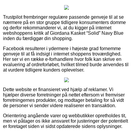
Trustpilot frembringer regulære passende genveje til at se
nærmere på en stor gruppe tidligere konsumenters domme
og derfor rekommanderer vi, at du kigger på internet
webshoppens kritik af Giordana Kasket “Solid” Navy Blue
inden du færdiggør din shopping.
Facebook resulterer i ydermere i højeste grad fornemme
genveje til at få indsigt i internet shoppens troværdighed.
Her ser vi en række e-forhandlere hvor folk kan skrive en
evaluering af ordreforløbet, hvilket tilmed burde anvendes til
at vurdere tidligere kunders oplevelser.
Dette website er finansieret ved hjælp af reklamer. Vi
hjælper diverse forretninger på nettet eftersom vi fremviser
forretningernes produkter, og modtager betaling for så vidt
de personer vi sender videre realiserer en transaktion.
Orientering angående varer og webbutikker opretholdes tit,
men vi påtager os ikke ansvaret for justeringer der potentielt
er foretaget siden vi sidst opdaterede sidens oplysninger.