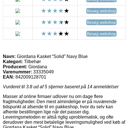
Besøg webshop
Besøg webshop
Besøg webshop
Navn:
Giordana Kasket “Solid” Navy Blue
Kategori:
Tilbehør
Producent:
Giordana
Varenummer:
33335049
EAN:
842009128701
Vurderet til
3.8
ud af 5 stjerner baseret på
14
anmeldelser
Masser af online firmaer udlover nu om dage flere
fragtmuligheder. Den mest almindelige er på nuværende
tidspunkt at afsende til en pakkeshop, hvor du selv kan
afhente bestillingen lige når det passer dig.
Leveringsmetoden er altså rigtig uproblematisk, og ofte
derudover den mest betalelige leveringsmulighed ved køb af
Giordana Kasket “Solid” Navy Blue.