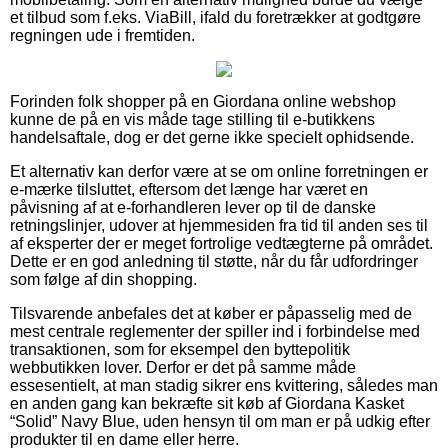
et tilbud som f.eks. ViaBill, ifald du foretrækker at godtgøre
regningen ude i fremtiden.
Forinden folk shopper på en Giordana online webshop
kunne de på en vis måde tage stilling til e-butikkens
handelsaftale, dog er det gerne ikke specielt ophidsende.
Et alternativ kan derfor være at se om online forretningen er
e-mærke tilsluttet, eftersom det længe har været en
påvisning af at e-forhandleren lever op til de danske
retningslinjer, udover at hjemmesiden fra tid til anden ses til
af eksperter der er meget fortrolige vedtægterne på området.
Dette er en god anledning til støtte, når du får udfordringer
som følge af din shopping.
Tilsvarende anbefales det at køber er påpasselig med de
mest centrale reglementer der spiller ind i forbindelse med
transaktionen, som for eksempel den byttepolitik
webbutikken lover. Derfor er det på samme måde
essesentielt, at man stadig sikrer ens kvittering, således man
en anden gang kan bekræfte sit køb af Giordana Kasket
“Solid” Navy Blue, uden hensyn til om man er på udkig efter
produkter til en dame eller herre.