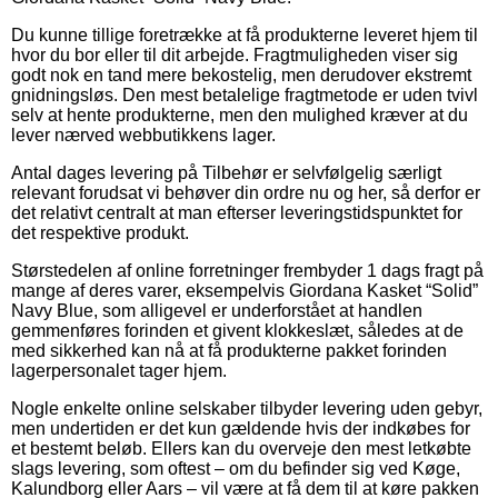
Du kunne tillige foretrække at få produkterne leveret hjem til
hvor du bor eller til dit arbejde. Fragtmuligheden viser sig
godt nok en tand mere bekostelig, men derudover ekstremt
gnidningsløs. Den mest betalelige fragtmetode er uden tvivl
selv at hente produkterne, men den mulighed kræver at du
lever nærved webbutikkens lager.
Antal dages levering på Tilbehør er selvfølgelig særligt
relevant forudsat vi behøver din ordre nu og her, så derfor er
det relativt centralt at man efterser leveringstidspunktet for
det respektive produkt.
Størstedelen af online forretninger frembyder 1 dags fragt på
mange af deres varer, eksempelvis Giordana Kasket “Solid”
Navy Blue, som alligevel er underforstået at handlen
gemmenføres forinden et givent klokkeslæt, således at de
med sikkerhed kan nå at få produkterne pakket forinden
lagerpersonalet tager hjem.
Nogle enkelte online selskaber tilbyder levering uden gebyr,
men undertiden er det kun gældende hvis der indkøbes for
et bestemt beløb. Ellers kan du overveje den mest letkøbte
slags levering, som oftest – om du befinder sig ved Køge,
Kalundborg eller Aars – vil være at få dem til at køre pakken