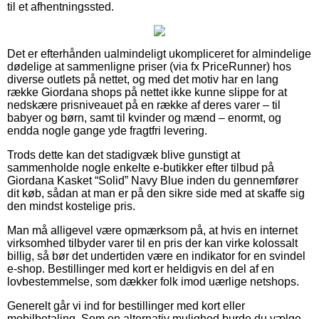
til et afhentningssted.
Det er efterhånden ualmindeligt ukompliceret for almindelige
dødelige at sammenligne priser (via fx PriceRunner) hos
diverse outlets på nettet, og med det motiv har en lang
række Giordana shops på nettet ikke kunne slippe for at
nedskære prisniveauet på en række af deres varer – til
babyer og børn, samt til kvinder og mænd – enormt, og
endda nogle gange yde fragtfri levering.
Trods dette kan det stadigvæk blive gunstigt at
sammenholde nogle enkelte e-butikker efter tilbud på
Giordana Kasket “Solid” Navy Blue inden du gennemfører
dit køb, sådan at man er på den sikre side med at skaffe sig
den mindst kostelige pris.
Man må alligevel være opmærksom på, at hvis en internet
virksomhed tilbyder varer til en pris der kan virke kolossalt
billig, så bør det undertiden være en indikator for en svindel
e-shop. Bestillinger med kort er heldigvis en del af en
lovbestemmelse, som dækker folk imod uærlige netshops.
Generelt går vi ind for bestillinger med kort eller
mobilbetaling. Som en alternativ mulighed burde du vælge