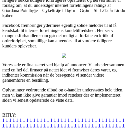
længere række tidligere forbrugeres opfattelser og herved stiller vi
forslag om, at du undersøger internet forretningens ratings af
Giordana Pointtrøje – Cykeltrøje til børn – Grøn – Str L/12 år før du
køber.
Facebook frembringer ydermere egentlig solide metoder til at få
kendskab til internet forretningens kundetilfredshed. Her ser vi
mange e-forhandlere som gør det muligt at forfatte en kritik af
ordreforløbet, som tillige kan anvendes til at vurdere tidligere
kunders oplevelser.
Vores side er finansieret ved hjælp af annoncer. Vi arbejder sammen
med en hel del firmaer på nettet idet vi fremviser deres varer, og
indhenter kommission når de besøgende vi sender videre
gennemfører en bestilling.
Oplysninger vedrørende tilbud og e-handler understøttes hele tiden,
men vi kan ikke give garantier imod rettelser der er implementeret
siden vi senest opdaterede de viste data.
BITLY:
1
1
1
1
1
1
1
1
1
1
1
1
1
1
1
1
1
1
1
1
1
1
1
1
1
1
1
1
1
1
1
1
1
1
1
1
1
1
1
1
1
1
1
1
1
1
1
1
1
1
1
1
1
1
1
1
1
1
1
1
1
1
1
1
1
1
1
1
1
1
1
1