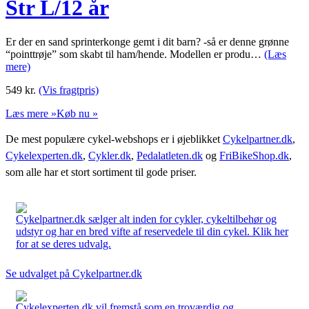
Str L/12 år
Er der en sand sprinterkonge gemt i dit barn? -så er denne grønne
“pointtrøje” som skabt til ham/hende. Modellen er produ…
(Læs
mere)
549
kr.
(Vis fragtpris)
Læs mere »
Køb nu »
De mest populære cykel-webshops er i øjeblikket
Cykelpartner.dk
,
Cykelexperten.dk
,
Cykler.dk
,
Pedalatleten.dk
og
FriBikeShop.dk
,
som alle har et stort sortiment til gode priser.
Cykelpartner.dk sælger alt inden for cykler, cykeltilbehør og
udstyr og har en bred vifte af reservedele til din cykel. Klik her
for at se deres udvalg.
Se udvalget på Cykelpartner.dk
Cykelexperten.dk vil fremstå som en troværdig og