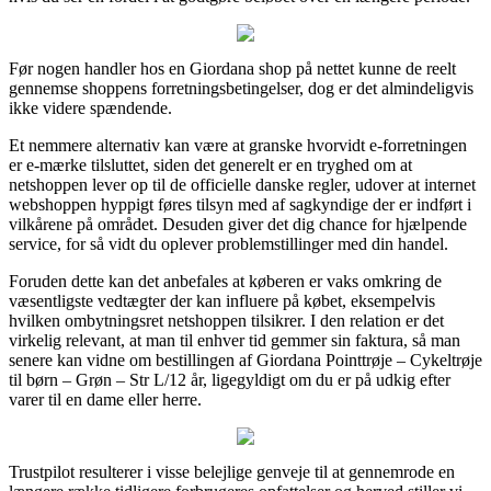
Før nogen handler hos en Giordana shop på nettet kunne de reelt
gennemse shoppens forretningsbetingelser, dog er det almindeligvis
ikke videre spændende.
Et nemmere alternativ kan være at granske hvorvidt e-forretningen
er e-mærke tilsluttet, siden det generelt er en tryghed om at
netshoppen lever op til de officielle danske regler, udover at internet
webshoppen hyppigt føres tilsyn med af sagkyndige der er indført i
vilkårene på området. Desuden giver det dig chance for hjælpende
service, for så vidt du oplever problemstillinger med din handel.
Foruden dette kan det anbefales at køberen er vaks omkring de
væsentligste vedtægter der kan influere på købet, eksempelvis
hvilken ombytningsret netshoppen tilsikrer. I den relation er det
virkelig relevant, at man til enhver tid gemmer sin faktura, så man
senere kan vidne om bestillingen af Giordana Pointtrøje – Cykeltrøje
til børn – Grøn – Str L/12 år, ligegyldigt om du er på udkig efter
varer til en dame eller herre.
Trustpilot resulterer i visse belejlige genveje til at gennemrode en