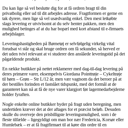
Du kan lige så vel beslutte dig for at få ordren bragt til din
privatbolig eller ud til dit arbejdes adresse. Fragtformen er gerne en
tak dyrere, men lige så vel usædvanlig enkel. Den mest letkøbte
slags levering er utvivlsomt at du selv henter pakken, men den
mulighed betinges af at du har bopæl med kort afstand til e-firmaets
arbejdslager.
Leveringshastigheden på Børnetøj er selvfølgelig virkelig vital
forudsat vi står og skal bruge ordren om få sekunder, så herved er
det uden tvivl relevant at vi studerer den anslåede leveringstid på det
pågældende produkt.
En række butikker på nettet reklamerer med dag-til-dag levering på
deres primære varer, eksempelvis Giordana Pointtrøje – Cykeltrøje
til børn – Grøn – Str L/12 år, men vær vagtsom da det beroer på at
der bestilles forinden et fastslået tidspunkt, med det formål at de
garanteret kan nå at få de nye varer klargjort før lagermedarbejderne
holder fyraften.
Nogle enkelte online butikker byder på fragt uden beregning, men
undertiden kræver det at der aftages for et præcist beløb. Desuden
skulle du overveje den prisbilligste leveringsmulighed, som i de
fleste tilfælde – ligegyldigt om man bor nær Fredericia, Korsør eller
Humlebæk – er at få fragtfirmaet til at køre din ordre til en