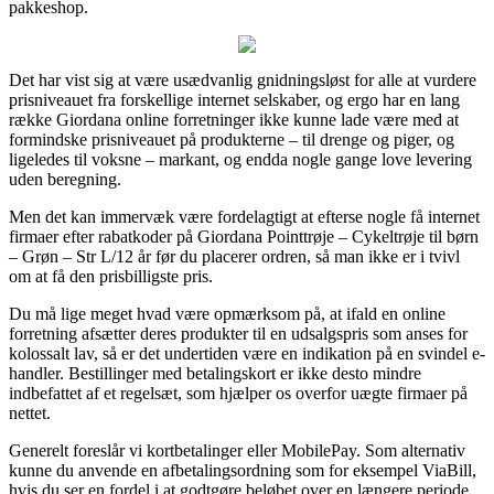
pakkeshop.
Det har vist sig at være usædvanlig gnidningsløst for alle at vurdere
prisniveauet fra forskellige internet selskaber, og ergo har en lang
række Giordana online forretninger ikke kunne lade være med at
formindske prisniveauet på produkterne – til drenge og piger, og
ligeledes til voksne – markant, og endda nogle gange love levering
uden beregning.
Men det kan immervæk være fordelagtigt at efterse nogle få internet
firmaer efter rabatkoder på Giordana Pointtrøje – Cykeltrøje til børn
– Grøn – Str L/12 år før du placerer ordren, så man ikke er i tvivl
om at få den prisbilligste pris.
Du må lige meget hvad være opmærksom på, at ifald en online
forretning afsætter deres produkter til en udsalgspris som anses for
kolossalt lav, så er det undertiden være en indikation på en svindel e-
handler. Bestillinger med betalingskort er ikke desto mindre
indbefattet af et regelsæt, som hjælper os overfor uægte firmaer på
nettet.
Generelt foreslår vi kortbetalinger eller MobilePay. Som alternativ
kunne du anvende en afbetalingsordning som for eksempel ViaBill,
hvis du ser en fordel i at godtgøre beløbet over en længere periode.