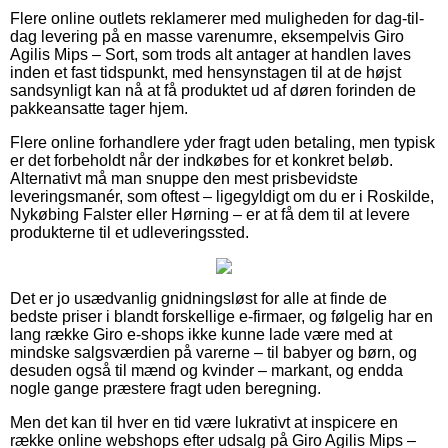
Flere online outlets reklamerer med muligheden for dag-til-
dag levering på en masse varenumre, eksempelvis Giro
Agilis Mips – Sort, som trods alt antager at handlen laves
inden et fast tidspunkt, med hensynstagen til at de højst
sandsynligt kan nå at få produktet ud af døren forinden de
pakkeansatte tager hjem.
Flere online forhandlere yder fragt uden betaling, men typisk
er det forbeholdt når der indkøbes for et konkret beløb.
Alternativt må man snuppe den mest prisbevidste
leveringsmanér, som oftest – ligegyldigt om du er i Roskilde,
Nykøbing Falster eller Hørning – er at få dem til at levere
produkterne til et udleveringssted.
Det er jo usædvanlig gnidningsløst for alle at finde de
bedste priser i blandt forskellige e-firmaer, og følgelig har en
lang række Giro e-shops ikke kunne lade være med at
mindske salgsværdien på varerne – til babyer og børn, og
desuden også til mænd og kvinder – markant, og endda
nogle gange præstere fragt uden beregning.
Men det kan til hver en tid være lukrativt at inspicere en
række online webshops efter udsalg på Giro Agilis Mips –