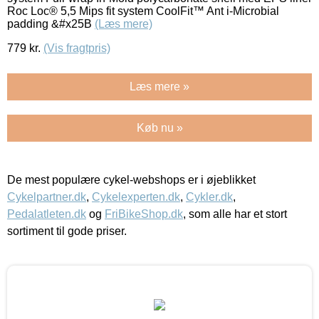
Roc Loc® 5,5 Mips fit system CoolFit™ Ant i-Microbial
padding &#x25B
(Læs mere)
779
kr.
(Vis fragtpris)
Læs mere »
Køb nu »
De mest populære cykel-webshops er i øjeblikket
Cykelpartner.dk
,
Cykelexperten.dk
,
Cykler.dk
,
Pedalatleten.dk
og
FriBikeShop.dk
, som alle har et stort
sortiment til gode priser.