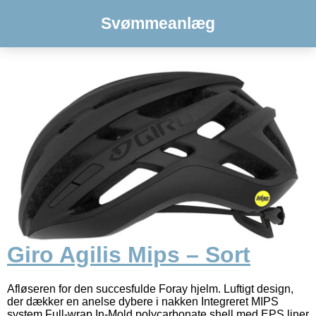
Svømmeanlæg
Giro Agilis Mips – Sort
Afløseren for den succesfulde Foray hjelm. Luftigt design,
der dækker en anelse dybere i nakken Integreret MIPS
system Full-wrap In-Mold polycarbonate shell med EPS liner