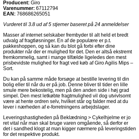
Producent:
Giro
Varenummer:
67112794
EAN:
768686265051
Vurderet til
3.8
ud af 5 stjerner baseret på
24
anmeldelser
Masser af internet selskaber frembyder til alt held et bredt
udvalg af fragtløsninger. En af de populære er p.t.
pakkeshoppen, og så kan du blot gå forbi efter dine
produkter når der er mulighed for det. Den er altså ekstremt
fremkommelig, samt i mange tilfælde ligeledes den mest
prisbevidste mulighed for fragt ved køb af Giro Agilis Mips –
Sort.
Du kan på samme måde forsøge at bestille levering til din
bolig eller til når du er på job. Denne bliver til tider en lille
smule mere bekostelig, men på den anden side i høj grad
simpel. Den mest letkøbte fragtmulighed vil dog utvivlsomt
være at hente ordren selv, hvilket står og falder med at du
lever i nærheden af e-forretningens arbejdslager.
Leveringshastigheden på Beklædning > Cykelhjelme er jo
ret vital når man skal bruge varen omgående, så derfor er
det i sandhed klogt at man kigger nærmere på leveringstiden
for det respektive produkt.