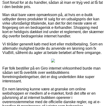
Sort forud for at du handler, sådan at man er tryg ved at få fat
i den bedste pris.
Man skal bare være opmærksom på, at hvis en e-butik
udbyder deres produkter til salg for en udsalgspris der kan
virke uforståeligt tiltalende, kan det for det meste være et
fingerpeg om en bedragerisk e-forhandler. Shopping med
kort er heldigvis dækket ind under et reglement, der skærmer
dig overfor bedrageriske internet handler.
Vi tilråder generelt køb med kort eller mobilbetaling. Som en
alternativ mulighed burde du anvende en løsning som fx
ViaBill, såfremt du agter at betale beløbet af flere omgange.
Før folk bestiller på en Giro internet virksomhed burde man
sådan set få overblik over webbutikkens
forretningsbetingelser, det er dog undertiden ikke super
interessant.
En nem løsning kunne være at granske om online
webshoppen er medlem af e-mærket, fordi det ofte er en
påvisning af at internet butikken opererer i
overensstemmelse med de officielle danske regler, og at e-