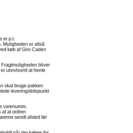
 er p.t.
. Muligheden er altså
 ved køb af Giro Caden
b. Fragtmuligheden bliver
er utvivlsomt at hente
an skal bruge pakken
ntede leveringstidspunkt
ke varenumre,
af at ordren
arerne sendt afsted før
eholdt når der købes for