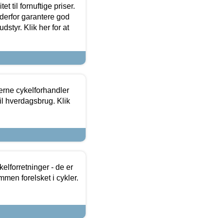
et til fornuftige priser.
 derfor garantere god
dstyr. Klik her for at
erne cykelforhandler
til hverdagsbrug. Klik
lforretninger - de er
mmen forelsket i cykler.