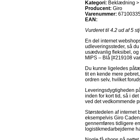
Kategori:
Beklædning >
Producent:
Giro
Varenummer:
6710033
EAN:
Vurderet til
4.2
ud af 5 st
En del internet webshops t
udleveringssteder, så du
usædvanlig fleksibel, og
MIPS – Blå [#219108 var
Du kunne ligeledes påtænk
tit en kende mere pebret
ordren selv, hvilket foru
Leveringsdygtigheden på
inden for kort tid, så i 
ved det vedkommende pr
Størstedelen af internet
eksempelvis Giro Caden 
gennemføres tidligere end
logistikmedarbejderne har
Nogle få shops på nettet 