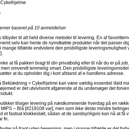
 Cykelhjelme
5
jerner baseret på
10
anmeldelser
ilbyder til alt held diverse metoder til levering. En af favoritterne
 nemt selv kan hente de nyindkøbte produkter når det passer dig
 i mange tilfælde endvidere den prisbilligste leveringsmulighed
].
e at få pakken bragt til din privatbolig eller til når du er på jo
, men omvendt temmelig smart. Den prisbilligste leveringsmodel 
dsætter at du opholder dig i kort afstand af e-handlens adresse.
 Beklædning > Cykelhjelme kan være vældig essentiel ifald m
det øjemed er det utvivlsomt afgørende at du undersøger det forve
odukt.
 butikker tilsiger levering på næstkommende hverdag på en ræk
MIPS – Blå [#219108 var], men som ikke desto mindre betinges 
 et fastsat klokkeslæt, sådan at de sandsynligvis kan nå at få v
 fri.
byder på fragt uden beregning, men i mange tilfælde er det forb