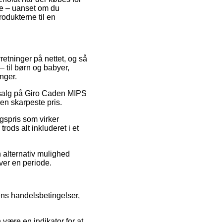
lde – uanset om du
rodukterne til en
rretninger på nettet, og så
– til børn og babyer,
nger.
 udsalg på Giro Caden MIPS
en skarpeste pris.
lgspris som virker
rods alt inkluderet i et
 alternativ mulighed
over en periode.
ens handelsbetingelser,
 være en indikator for at