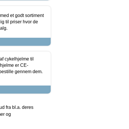
 med et godt sortiment
g til priser hvor de
alg.
f cykelhjelme til
lhjelme er CE-
 bestille gennem dem.
 fra bl.a. deres
mer og