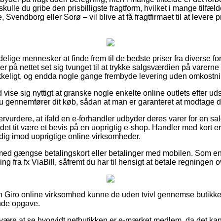
 skulle du gribe den prisbilligste fragtform, hvilket i mange tilfæ
vendborg eller Sorø – vil blive at få fragtfirmaet til at levere p
delige mennesker at finde frem til de bedste priser fra diverse fo
r på nettet set sig tvunget til at trykke salgsværdien på varerne 
rykkeligt, og endda nogle gange frembyde levering uden omkostni
id vise sig nyttigt at granske nogle enkelte online outlets efter
du gennemfører dit køb, sådan at man er garanteret at modtage d
ervurdere, at ifald en e-forhandler udbyder deres varer for en sa
 det tit være et bevis på en uoprigtig e-shop. Handler med kort er t
 dig imod uoprigtige online virksomheder.
 med gængse betalingskort eller betalinger med mobilen. Som en
ng fra fx ViaBill, såfremt du har til hensigt at betale regningen 
en Giro online virksomhed kunne de uden tvivl gennemse butikk
ende opgave.
n være at se hvorvidt netbutikken er e-mærket medlem, da det kan