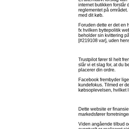
internet butikken forstår 
reglementet på området. 
med dit køb.
Foruden dette er det en 
fx hvilken byttepolitik w
beholder sin kvittering p
[#219108 var], uden hensy
Trustpilot fører til helt
slår vi et slag for, at d
placerer din ordre.
Facebook frembyder ligel
kundefokus. Tilmed er de
købsoplevelsen, hvilket l
Dette website er finansi
markedsfører forretninger
Viden angående tilbud og