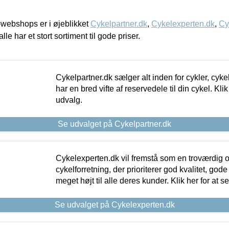
webshops er i øjeblikket
Cykelpartner.dk
,
Cykelexperten.dk
,
Cy
alle har et stort sortiment til gode priser.
Cykelpartner.dk sælger alt inden for cykler, cyke
har en bred vifte af reservedele til din cykel. Klik
udvalg.
Se udvalget på Cykelpartner.dk
Cykelexperten.dk vil fremstå som en troværdig o
cykelforretning, der prioriterer god kvalitet, god
meget højt til alle deres kunder. Klik her for at s
Se udvalget på Cykelexperten.dk