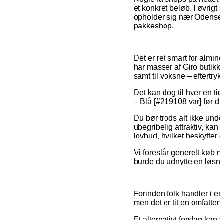
et konkret beløb. I øvrigt
opholder sig nær Odense, S
pakkeshop.
Det er ret smart for almin
har masser af Giro butikke
samt til voksne – eftert
Det kan dog til hver en t
– Blå [#219108 var] før 
Du bør trods alt ikke und
ubegribelig attraktiv, kan
lovbud, hvilket beskytter
Vi foreslår generelt køb
burde du udnytte en løsni
Forinden folk handler i 
men det er tit en omfatt
Et alternativt forslag ka