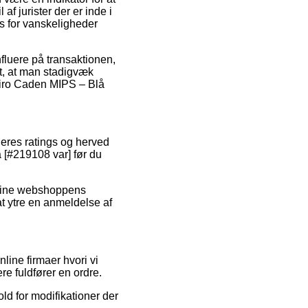
af jurister der er inde i
s for vanskeligheder
fluere på transaktionen,
lt, at man stadigvæk
 Giro Caden MIPS – Blå
geres ratings og herved
å [#219108 var] før du
online webshoppens
t ytre en anmeldelse af
line firmaer hvori vi
re fuldfører en ordre.
d for modifikationer der