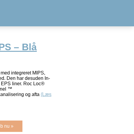
PS – Blå
 med integreret MIPS,
hed. Den har desuden In-
 EPS liner. Roc Loc®
nnel ™
kanalisering og afta
(Læs
b nu »