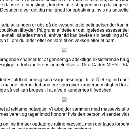
de danske retningslinjer, foruden at e-shoppen nu og da kigges til 
Desuden giver det dig mulighed for opbakning, hvis du udsætte
hjælp at kunden er obs på de væsentligste betingelser der kan in
ebbutikken tilbyder. På grund af dette er det ligeledes essesentie
å e-mail, således man til enhver tid kan bevise sin bestilling af
n til om du leder efter en vare til en voksen eller et barn.
 fremragende chancer for at gennemgå adskillige eksisterende bru
u besigtiger e-forhandlerens anmeldelser af Giro Caden MIPS – Bl
edes fuldt ud hensigtsmæssige løsninger til at få et kig ind i 
r mange internet forhandlere som giver kunderne mulighed for a
ige så vel kan bruges til at afveje kundernes tilfredshed.
eret af reklameindtægter. Vi arbejder sammen med massevis af on
nes varer, og tager imod honorar hvis den person vi sender vide
 online firmaer opdateres rutinemæssigt, men der tages forbehol