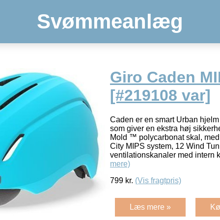
Svømmeanlæg
Giro Caden MI
[#219108 var]
Caden er en smart Urban hjelm
som giver en ekstra høj sikker
Mold ™ polycarbonat skal, med
City MIPS system, 12 Wind Tu
ventilationskanaler med intern 
mere)
799
kr.
(Vis fragtpris)
Læs mere »
Kø