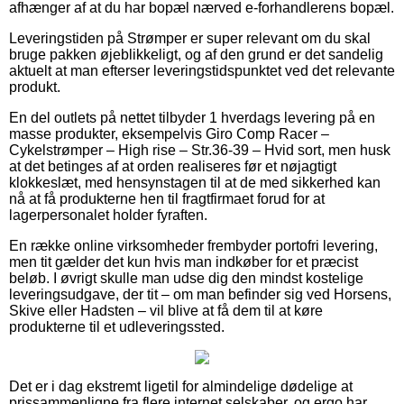
afhænger af at du har bopæl nærved e-forhandlerens bopæl.
Leveringstiden på Strømper er super relevant om du skal
bruge pakken øjeblikkeligt, og af den grund er det sandelig
aktuelt at man efterser leveringstidspunktet ved det relevante
produkt.
En del outlets på nettet tilbyder 1 hverdags levering på en
masse produkter, eksempelvis Giro Comp Racer –
Cykelstrømper – High rise – Str.36-39 – Hvid sort, men husk
at det betinges af at orden realiseres før et nøjagtigt
klokkeslæt, med hensynstagen til at de med sikkerhed kan
nå at få produkterne hen til fragtfirmaet forud for at
lagerpersonalet holder fyraften.
En række online virksomheder frembyder portofri levering,
men tit gælder det kun hvis man indkøber for et præcist
beløb. I øvrigt skulle man udse dig den mindst kostelige
leveringsudgave, der tit – om man befinder sig ved Horsens,
Skive eller Hadsten – vil blive at få dem til at køre
produkterne til et udleveringssted.
Det er i dag ekstremt ligetil for almindelige dødelige at
prissammenligne fra flere internet selskaber, og ergo har