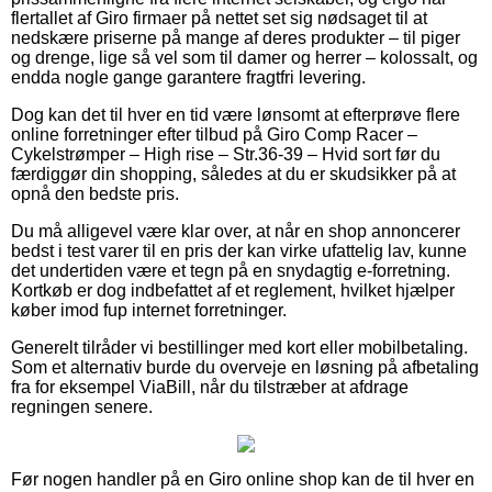
flertallet af Giro firmaer på nettet set sig nødsaget til at
nedskære priserne på mange af deres produkter – til piger
og drenge, lige så vel som til damer og herrer – kolossalt, og
endda nogle gange garantere fragtfri levering.
Dog kan det til hver en tid være lønsomt at efterprøve flere
online forretninger efter tilbud på Giro Comp Racer –
Cykelstrømper – High rise – Str.36-39 – Hvid sort før du
færdiggør din shopping, således at du er skudsikker på at
opnå den bedste pris.
Du må alligevel være klar over, at når en shop annoncerer
bedst i test varer til en pris der kan virke ufattelig lav, kunne
det undertiden være et tegn på en snydagtig e-forretning.
Kortkøb er dog indbefattet af et reglement, hvilket hjælper
køber imod fup internet forretninger.
Generelt tilråder vi bestillinger med kort eller mobilbetaling.
Som et alternativ burde du overveje en løsning på afbetaling
fra for eksempel ViaBill, når du tilstræber at afdrage
regningen senere.
Før nogen handler på en Giro online shop kan de til hver en