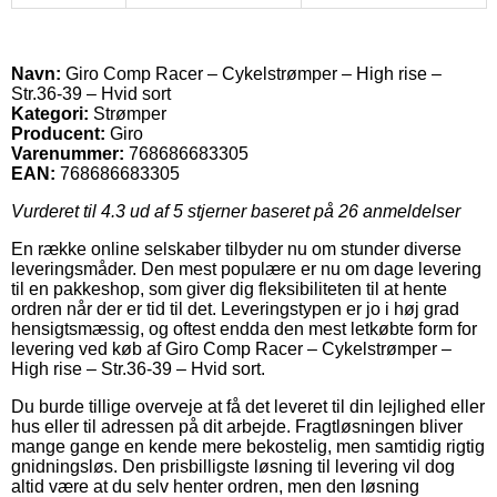
Navn:
Giro Comp Racer – Cykelstrømper – High rise –
Str.36-39 – Hvid sort
Kategori:
Strømper
Producent:
Giro
Varenummer:
768686683305
EAN:
768686683305
Vurderet til
4.3
ud af 5 stjerner baseret på
26
anmeldelser
En række online selskaber tilbyder nu om stunder diverse
leveringsmåder. Den mest populære er nu om dage levering
til en pakkeshop, som giver dig fleksibiliteten til at hente
ordren når der er tid til det. Leveringstypen er jo i høj grad
hensigtsmæssig, og oftest endda den mest letkøbte form for
levering ved køb af Giro Comp Racer – Cykelstrømper –
High rise – Str.36-39 – Hvid sort.
Du burde tillige overveje at få det leveret til din lejlighed eller
hus eller til adressen på dit arbejde. Fragtløsningen bliver
mange gange en kende mere bekostelig, men samtidig rigtig
gnidningsløs. Den prisbilligste løsning til levering vil dog
altid være at du selv henter ordren, men den løsning