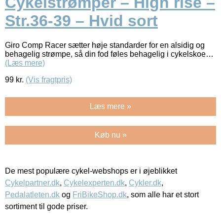
Cykelstrømper – High rise –
Str.36-39 – Hvid sort
Giro Comp Racer sætter høje standarder for en alsidig og
behagelig strømpe, så din fod føles behagelig i cykelskoe…
(Læs mere)
99
kr.
(Vis fragtpris)
Læs mere »
Køb nu »
De mest populære cykel-webshops er i øjeblikket
Cykelpartner.dk
,
Cykelexperten.dk
,
Cykler.dk
,
Pedalatleten.dk
og
FriBikeShop.dk
, som alle har et stort
sortiment til gode priser.