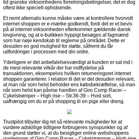
tid granske virksomhedens forretningsbetingelser, det er dog
oftest ikke specielt ophidsende.
Et nemt alternativ kunne måske være at kontrollere hvorvidt
internet shoppen er e-mærke godkendt, fordi det er et bevis
på at internet virksomheden efterkommer gældende dansk
lovgivning, og at e-butikken hyppigt besøges af fagmænd
som har nøje kendskab til reglerne på området. Dette er
desuden en god mulighed for støtte, såfremt du får
udfordringer i processen med din ordre.
Yderligere er det anbefalelsesværdigt at kunden er sat ind i
de mest relevante vilkår der har indflydelse på
transaktionen, eksempelvis hvilken returneringsret internet
shoppen garanterer. I relation til det er det desuden relevant,
at man når som helst beholder ens købsbekræftelse, så man
når som helst kan påvise handlen af Giro Comp Racer –
Cykelstrømper – High rise – Str.36-39 – Hvid sort,
uafhængig om du er på shopping til en pige eller dreng.
Trustpilot tilbyder dig ret så relevante muligheder for at
vurdere adskillige tidligere forbrugeres synspunkter og af
den grund støtter vi, at du besigtiger online webshoppens
vurderinger af Giro Comp Racer – Cykelstrømper – High rise