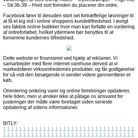
– Str.36-39 – Hvid sort forinden du placerer din ordre.
Facebook fører til desuden stort set fortræffelige løsninger til
at få et kig ind i online shoppens kundetilfredshed. I øvrigt
ses faktisk online butikker hvor man kan forfatte en vurdering
af ordreforløbet, hvilket ydermere bør benyttes til at
fornemme kundernes tilfredshed.
Dette website er finansieret ved hjælp af reklamer. Vi
samarbejder med flere internet varehuse derved at vi
markedsfører virksomhedernes produkter, og får godtgørelse
for så vidt den besøgende vi sender videre gennemfører et
køb.
Orientering omkring varer og online forretninger opdateres
hele tiden, men vi ønsker ikke at påtage os ansvaret for
justeringer der måtte være foretaget siden seneste
opdatering af sidens informationer.
BITLY:
1
1
1
1
1
1
1
1
1
1
1
1
1
1
1
1
1
1
1
1
1
1
1
1
1
1
1
1
1
1
1
1
1
1
1
1
1
1
1
1
1
1
1
1
1
1
1
1
1
1
1
1
1
1
1
1
1
1
1
1
1
1
1
1
1
1