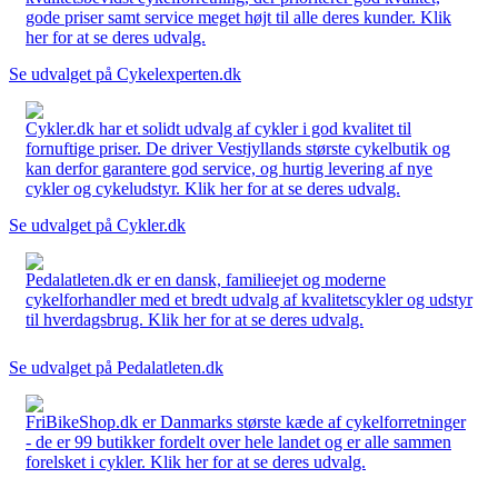
gode priser samt service meget højt til alle deres kunder. Klik
her for at se deres udvalg.
Se udvalget på Cykelexperten.dk
Cykler.dk har et solidt udvalg af cykler i god kvalitet til
fornuftige priser. De driver Vestjyllands største cykelbutik og
kan derfor garantere god service, og hurtig levering af nye
cykler og cykeludstyr. Klik her for at se deres udvalg.
Se udvalget på Cykler.dk
Pedalatleten.dk er en dansk, familieejet og moderne
cykelforhandler med et bredt udvalg af kvalitetscykler og udstyr
til hverdagsbrug. Klik her for at se deres udvalg.
Se udvalget på Pedalatleten.dk
FriBikeShop.dk er Danmarks største kæde af cykelforretninger
- de er 99 butikker fordelt over hele landet og er alle sammen
forelsket i cykler. Klik her for at se deres udvalg.