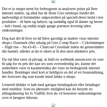
Det er jo meget nemt for forbrugerne at analysere priser på flere
internet outlets, og altså har de fleste Giro netshops fundet det
nødvendigt at formindske salgsværdien på specielt deres bedst i test
produkter – til børn og babyer, og samtidig også til damer og herrer
– helt i bund, og endda nogle gange præstere levering uden
omkostninger.
Dog kan det til hver en tid blive gavnligt at studere visse internet
shops i Danmark efter udsalg på Giro Comp Racer – Cykelstrømper
– High rise – Str.43-45 – Charcoal Crossfade inden du gennemfører
din handel, således at du er sikret at få den mest attraktive pris.
Du må blot være så påvagt, at ifald en webbutik annoncerer en vare
til salg for en pris der kan ses som overordentlig lav, kunne det
undertiden være et karakteristika der viser en bedragerisk internet
handler. Betalinger med kort er heldigvis en del af en foranstaltning,
der forsvarer dig som kunde imod falske e-shops.
Generelt tilråder vi køb med gængse betalingskort eller betalinger
med mobilen. Som en alternativ mulighed kan du benytte en
afdragsløsning fra fx ViaBill, hvis du vil honorere omkostningerne
over et længere tidsrum.