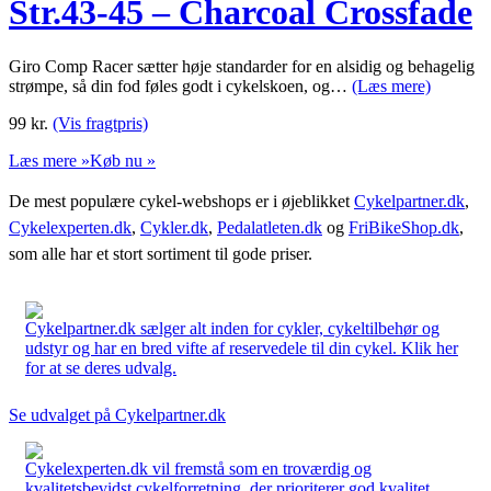
Str.43-45 – Charcoal Crossfade
Giro Comp Racer sætter høje standarder for en alsidig og behagelig
strømpe, så din fod føles godt i cykelskoen, og…
(Læs mere)
99
kr.
(Vis fragtpris)
Læs mere »
Køb nu »
De mest populære cykel-webshops er i øjeblikket
Cykelpartner.dk
,
Cykelexperten.dk
,
Cykler.dk
,
Pedalatleten.dk
og
FriBikeShop.dk
,
som alle har et stort sortiment til gode priser.
Cykelpartner.dk sælger alt inden for cykler, cykeltilbehør og
udstyr og har en bred vifte af reservedele til din cykel. Klik her
for at se deres udvalg.
Se udvalget på Cykelpartner.dk
Cykelexperten.dk vil fremstå som en troværdig og
kvalitetsbevidst cykelforretning, der prioriterer god kvalitet,