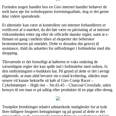
Forinden nogen handler hos en Giro internet handler behøver de
reelt have øje for webshoppens forretningsaftale, dog er det gerne
ikke videre spændende.
Et alternativ kan være at kontrollere om internet forhandleren er
verificeret af e-mærket, da det bør være en påvisning af at internet
virksomheden retter sig efter de officielle danske regler, samt at e-
firmaet en gang i mellem tilses af eksperter der behersker
bestemmelserne på området. Dette er desuden din genvej til
assistance, ifald du udsættes for udfordringer i forbindelse med din
shopping.
Tilsvarende er det fornuftigt at køberen er vaks omkring de
væsentligste regler der kan spille ind i forbindelse med ordren, fx
den ombytningsret e-butikken har. På grund af dette er det i øvrigt
afgørende, at man altid bevarer sin e-mail kvittering, således man
senere vil kunne bekræfte sit køb af Giro Comp Racer –
Cykelstrømper – High rise – Str.43-45 – Charcoal Crossfade, uden
hensyn til om man er på udkig efter produkter til en pige eller dreng.
Trustpilot frembringer relativt udmærkede muligheder for at tyde
flere tidligere brugeres betragtninger og på grund af dette er det