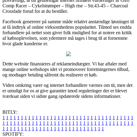
prisværdigt, at du gennemgår internet firmaets vurderinger af Giro
Comp Racer – Cykelstrømper – High rise – Str.43-45 – Charcoal
Crossfade forud for at du bestiller.
Facebook genererer på samme måde relativt anstændige løsninger til
at få indtryk af online virksomhedens popularitet. Tilmed ses endda
forhandlere på nettet som giver folk mulighed for at notere en kritik
af købsoplevelsen, som ydermere må tages i brug til at fornemme
hvor glade kunderne er.
Dette website finansieres af reklameindtægter. Vi har aftaler med
mange online webshops idet vi promoverer forretningernes tilbud,
og modtager betaling såfremt du realiserer et køb.
Viden omkring varer og internet forhandlere værnes om tit, men det
er umuligt for os at give garantier imod reguleringer der er blevet
iværksat siden vi sidste gang opdaterede sidens informationer.
BITLY:
1
1
1
1
1
1
1
1
1
1
1
1
1
1
1
1
1
1
1
1
1
1
1
1
1
1
1
1
1
1
1
1
1
1
1
1
1
1
1
1
1
1
1
1
1
1
1
1
1
1
1
1
1
1
1
1
1
1
1
1
1
1
1
1
1
1
1
1
1
1
1
1
1
1
1
1
1
1
1
1
1
1
1
1
1
1
1
1
1
1
1
1
1
1
1
1
1
1
1
1
SPOTIFY: