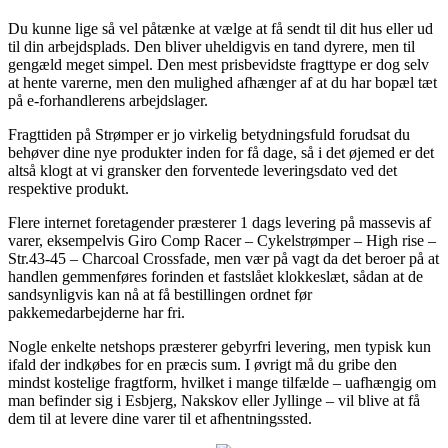
Du kunne lige så vel påtænke at vælge at få sendt til dit hus eller ud
til din arbejdsplads. Den bliver uheldigvis en tand dyrere, men til
gengæld meget simpel. Den mest prisbevidste fragttype er dog selv
at hente varerne, men den mulighed afhænger af at du har bopæl tæt
på e-forhandlerens arbejdslager.
Fragttiden på Strømper er jo virkelig betydningsfuld forudsat du
behøver dine nye produkter inden for få dage, så i det øjemed er det
altså klogt at vi gransker den forventede leveringsdato ved det
respektive produkt.
Flere internet foretagender præsterer 1 dags levering på massevis af
varer, eksempelvis Giro Comp Racer – Cykelstrømper – High rise –
Str.43-45 – Charcoal Crossfade, men vær på vagt da det beroer på at
handlen gemmenføres forinden et fastslået klokkeslæt, sådan at de
sandsynligvis kan nå at få bestillingen ordnet før
pakkemedarbejderne har fri.
Nogle enkelte netshops præsterer gebyrfri levering, men typisk kun
ifald der indkøbes for en præcis sum. I øvrigt må du gribe den
mindst kostelige fragtform, hvilket i mange tilfælde – uafhængig om
man befinder sig i Esbjerg, Nakskov eller Jyllinge – vil blive at få
dem til at levere dine varer til et afhentningssted.