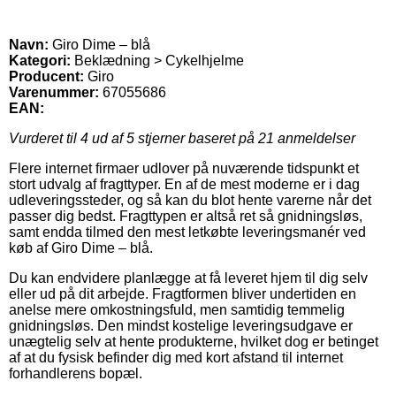
Navn:
Giro Dime – blå
Kategori:
Beklædning > Cykelhjelme
Producent:
Giro
Varenummer:
67055686
EAN:
Vurderet til
4
ud af 5 stjerner baseret på
21
anmeldelser
Flere internet firmaer udlover på nuværende tidspunkt et
stort udvalg af fragttyper. En af de mest moderne er i dag
udleveringssteder, og så kan du blot hente varerne når det
passer dig bedst. Fragttypen er altså ret så gnidningsløs,
samt endda tilmed den mest letkøbte leveringsmanér ved
køb af Giro Dime – blå.
Du kan endvidere planlægge at få leveret hjem til dig selv
eller ud på dit arbejde. Fragtformen bliver undertiden en
anelse mere omkostningsfuld, men samtidig temmelig
gnidningsløs. Den mindst kostelige leveringsudgave er
unægtelig selv at hente produkterne, hvilket dog er betinget
af at du fysisk befinder dig med kort afstand til internet
forhandlerens bopæl.