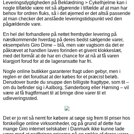
Leveringsdygtigheden på Beklædning > Cykelhjelme kan i
nogle tilfælde være ret så afgørende i tilfælde af at man har
behov for ordren fluks, så i det øjemed er det altså passende
at man checker det anslåede leveringstidspunkt ved den
pågældende vare.
En hel del forhandlere på nettet frembyder levering på
næstkommende hverdag på deres bedst sælgende varer,
eksempelvis Giro Dime – blå, men vær vagtsom da det er
påkrævet at handlen laves forinden et givent klokkeslæt,
med det formål at de har en chance for at nå at få varen
klargjort forud for at de lageransatte har fri.
Nogle online butikker garanterer fragt uden gebyr, men i
reglen er det forudsat at der købes for et præcist beløb.
Derudover burde du snuppe den billigste fragttype, som tit –
om du befinder sig i Aalborg, Sønderborg eller Hørning – vil
være at få fragtfirmaet til at bringe dine varer til et
udleveringssted.
Det er jo ret så nemt for købere at søge sig frem til priser hos
forskellige online virksomheder, og på grund af dette har
mange Giro internet selskaber i Danmark ikke kunne lade