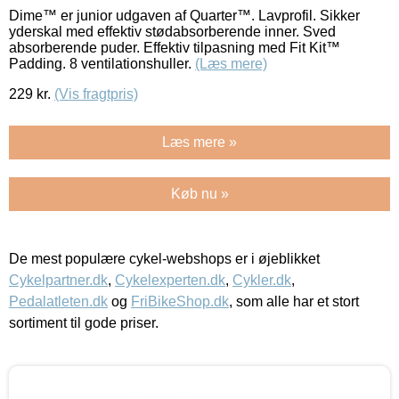
Dime™ er junior udgaven af Quarter™. Lavprofil. Sikker
yderskal med effektiv stødabsorberende inner. Sved
absorberende puder. Effektiv tilpasning med Fit Kit™
Padding. 8 ventilationshuller.
(Læs mere)
229
kr.
(Vis fragtpris)
Læs mere »
Køb nu »
De mest populære cykel-webshops er i øjeblikket
Cykelpartner.dk
,
Cykelexperten.dk
,
Cykler.dk
,
Pedalatleten.dk
og
FriBikeShop.dk
, som alle har et stort
sortiment til gode priser.