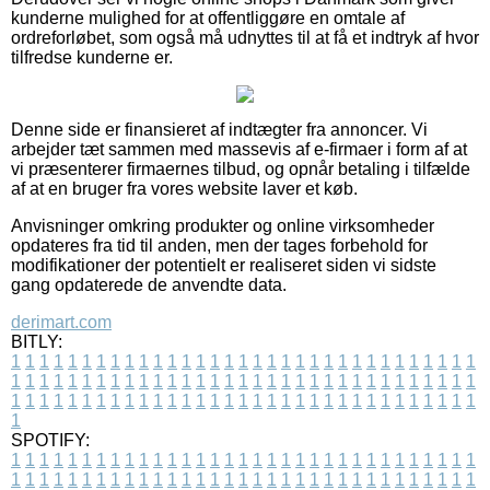
kunderne mulighed for at offentliggøre en omtale af
ordreforløbet, som også må udnyttes til at få et indtryk af hvor
tilfredse kunderne er.
Denne side er finansieret af indtægter fra annoncer. Vi
arbejder tæt sammen med massevis af e-firmaer i form af at
vi præsenterer firmaernes tilbud, og opnår betaling i tilfælde
af at en bruger fra vores website laver et køb.
Anvisninger omkring produkter og online virksomheder
opdateres fra tid til anden, men der tages forbehold for
modifikationer der potentielt er realiseret siden vi sidste
gang opdaterede de anvendte data.
derimart.com
BITLY:
1
1
1
1
1
1
1
1
1
1
1
1
1
1
1
1
1
1
1
1
1
1
1
1
1
1
1
1
1
1
1
1
1
1
1
1
1
1
1
1
1
1
1
1
1
1
1
1
1
1
1
1
1
1
1
1
1
1
1
1
1
1
1
1
1
1
1
1
1
1
1
1
1
1
1
1
1
1
1
1
1
1
1
1
1
1
1
1
1
1
1
1
1
1
1
1
1
1
1
1
SPOTIFY:
1
1
1
1
1
1
1
1
1
1
1
1
1
1
1
1
1
1
1
1
1
1
1
1
1
1
1
1
1
1
1
1
1
1
1
1
1
1
1
1
1
1
1
1
1
1
1
1
1
1
1
1
1
1
1
1
1
1
1
1
1
1
1
1
1
1