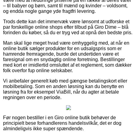
være med at nedbringe priserne på en række af deres varer
– til babyer og børn, samt til mænd og kvinder – voldsomt,
og endda nogle gange yde fragtfri levering.
Trods dette kan det immervæk være lønsomt at udforske et
par forskellige online shops efter tilbud på Giro Dime – blå
forinden du køber, så du er tryg ved at opnå den bedste pris.
Man skal lige meget hvad være omhyggelig med, at når en
online butik sælger produkter for en udsalgspris som er
hamrende fremragende, burde det undertiden være et
faresignal om en snydagtig online forretning. Bestillinger
med kort er imidlertid omsluttet af et reglement, som dækker
folk overfor fup online selskaber.
Vi anbefaler generelt køb med gængse betalingskort eller
mobilbetaling. Som en anden løsning kan du benytte en
løsning fra for eksempel ViaBill, når du agter at betale
regningen over en periode.
Før nogen bestiller i en Giro online butik behøver de
principielt bese forhandlerens handelsvilkår, det er dog
almindeligvis ikke super spændende.