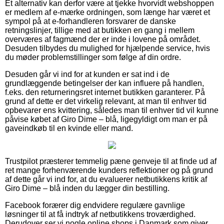
Et alternativ kan derfor være at tjekke hvorvidt webshoppen
er medlem af e-mærke ordningen, som længe har været et
sympol på at e-forhandleren forsvarer de danske
retningslinjer, tillige med at butikken en gang i mellem
overværes af fagmænd der er inde i lovene på området.
Desuden tilbydes du mulighed for hjælpende service, hvis
du møder problemstillinger som følge af din ordre.
Desuden går vi ind for at kunden er sat ind i de
grundlæggende betingelser der kan influere på handlen,
f.eks. den returneringsret internet butikken garanterer. På
grund af dette er det virkelig relevant, at man til enhver tid
opbevarer ens kvittering, således man til enhver tid vil kunne
påvise købet af Giro Dime – blå, ligegyldigt om man er på
gaveindkøb til en kvinde eller mand.
Trustpilot præsterer temmelig pæne genveje til at finde ud af
ret mange forhenværende kunders reflektioner og på grund
af dette går vi ind for, at du evaluerer netbutikkens kritik af
Giro Dime – blå inden du lægger din bestilling.
Facebook forærer dig endvidere regulære gavnlige
løsninger til at få indtryk af netbutikkens troværdighed.
Derudover ser vi nogle online shops i Danmark som giver