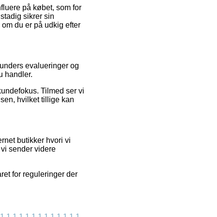
nfluere på købet, som for
stadig sikrer sin
, om du er på udkig efter
e kunders evalueringer og
u handler.
kundefokus. Tilmed ser vi
n, hvilket tillige kan
net butikker hvori vi
 vi sender videre
et for reguleringer der
1
1
1
1
1
1
1
1
1
1
1
1
1