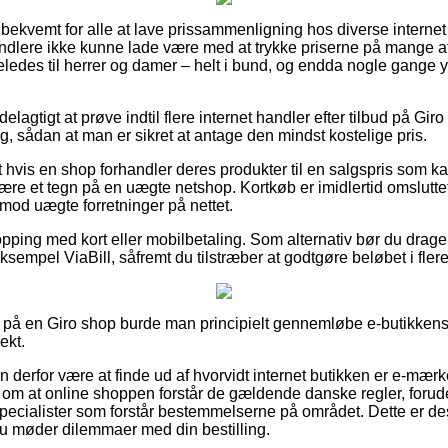
 bekvemt for alle at lave prissammenligning hos diverse internet
andlere ikke kunne lade være med at trykke priserne på mange af 
eledes til herrer og damer – helt i bund, og endda nogle gange 
rdelagtigt at prøve indtil flere internet handler efter tilbud på Gi
g, sådan at man er sikret at antage den mindst kostelige pris.
hvis en shop forhandler deres produkter til en salgspris som 
 være et tegn på en uægte netshop. Kortkøb er imidlertid omslutte
od uægte forretninger på nettet.
pping med kort eller mobilbetaling. Som alternativ bør du drage 
sempel ViaBill, såfremt du tilstræber at godtgøre beløbet i flere
 på en Giro shop burde man principielt gennemløbe e-butikkens 
ekt.
 derfor være at finde ud af hvorvidt internet butikken er e-mær
om at online shoppen forstår de gældende danske regler, forude
specialister som forstår bestemmelserne på området. Dette er des
u møder dilemmaer med din bestilling.