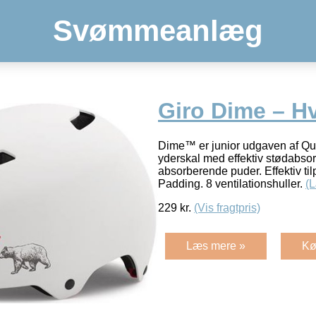
Svømmeanlæg
Giro Dime – H
Dime™ er junior udgaven af Qua
yderskal med effektiv stødabso
absorberende puder. Effektiv ti
Padding. 8 ventilationshuller.
(
229
kr.
(Vis fragtpris)
Læs mere »
Kø