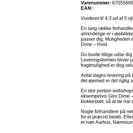
Varenummer:
6705569
EAN:
Vurderet til
4.3
ud af 5 st
En lang række forhandlere 
almindelige er i øjeblikk
passer dig. Muligheden er
Dime – Hvid.
Du burde tillige udse dig 
Leveringsformen bliver 
fragtmulighed er dog sel
Antal dages levering på 
det øjemed er det rigtig 
En stor portion webshops
eksempelvis Giro Dime – 
klokkeslæt, så at de har 
Nogle forhandlere på nette
for et præcist beløb. Ell
er nær Aarhus, Nørresundb