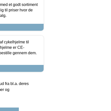
 med et godt sortiment
g til priser hvor de
alg.
f cykelhjelme til
lhjelme er CE-
 bestille gennem dem.
 fra bl.a. deres
mer og