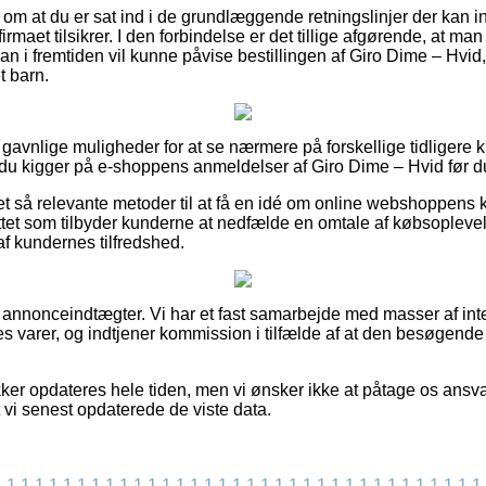
g om at du er sat ind i de grundlæggende retningslinjer der kan i
rmaet tilsikrer. I den forbindelse er det tillige afgørende, at man 
man i fremtiden vil kunne påvise bestillingen af Giro Dime – Hvid
t barn.
t ud gavnlige muligheder for at se nærmere på forskellige tidliger
 du kigger på e-shoppens anmeldelser af Giro Dime – Hvid før d
t så relevante metoder til at få en idé om online webshoppens 
tet som tilbyder kunderne at nedfælde en omtale af købsoplevelse
 af kundernes tilfredshed.
 annonceindtægter. Vi har et fast samarbejde med masser af inter
s varer, og indtjener kommission i tilfælde af at den besøgende
ker opdateres hele tiden, men vi ønsker ikke at påtage os ansvar
t vi senest opdaterede de viste data.
1
1
1
1
1
1
1
1
1
1
1
1
1
1
1
1
1
1
1
1
1
1
1
1
1
1
1
1
1
1
1
1
1
1
1