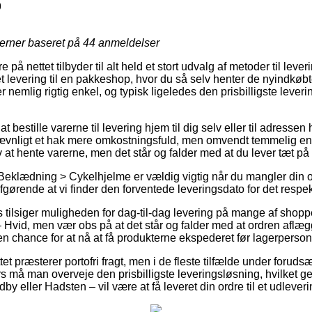
9
jerner baseret på
44
anmeldelser
på nettet tilbyder til alt held et stort udvalg af metoder til leve
et levering til en pakkeshop, hvor du så selv henter de nyindkøbt
 nemlig rigtig enkel, og typisk ligeledes den prisbilligste leve
at bestille varerne til levering hjem til dig selv eller til adressen
jævnligt et hak mere omkostningsfuld, men omvendt temmelig en
v at hente varerne, men det står og falder med at du lever tæt 
Beklædning > Cykelhjelme er vældig vigtig når du mangler din ord
afgørende at vi finder den forventede leveringsdato for det respek
 tilsiger muligheden for dag-til-dag levering på mange af shopp
Hvid, men vær obs på at det står og falder med at ordren aflægg
en chance for at nå at få produkterne ekspederet før lagerpersonal
t præsterer portofri fragt, men i de fleste tilfælde under forudsæ
ers må man overveje den prisbilligste leveringsløsning, hvilket g
y eller Hadsten – vil være at få leveret din ordre til et udlever