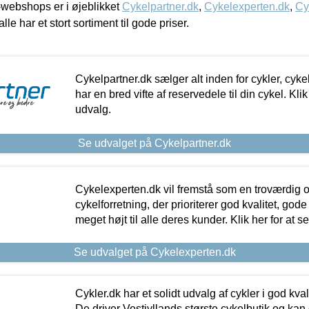
webshops er i øjeblikket
Cykelpartner.dk
,
Cykelexperten.dk
,
Cy
alle har et stort sortiment til gode priser.
Cykelpartner.dk sælger alt inden for cykler, cyke
har en bred vifte af reservedele til din cykel. Klik
udvalg.
Se udvalget på Cykelpartner.dk
Cykelexperten.dk vil fremstå som en troværdig o
cykelforretning, der prioriterer god kvalitet, god
meget højt til alle deres kunder. Klik her for at s
Se udvalget på Cykelexperten.dk
Cykler.dk har et solidt udvalg af cykler i god kvalit
De driver Vestjyllands største cykelbutik og kan