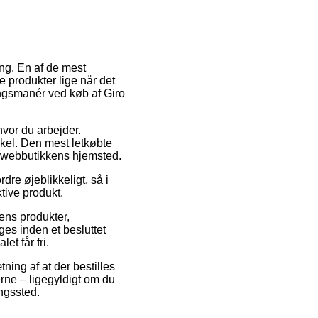
ring. En af de mest
e produkter lige når det
ringsmanér ved køb af Giro
 hvor du arbejder.
kel. Den mest letkøbte
på webbutikkens hjemsted.
re øjeblikkeligt, så i
tive produkt.
ens produkter,
es inden et besluttet
et får fri.
tning af at der bestilles
erne – ligegyldigt om du
ingssted.