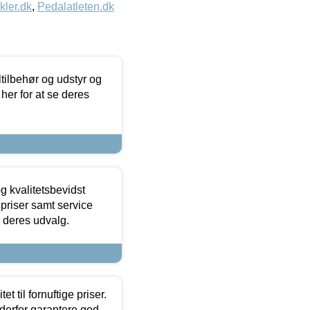
kler.dk
,
Pedalatleten.dk
ltilbehør og udstyr og
 her for at se deres
g kvalitetsbevidst
e priser samt service
e deres udvalg.
et til fornuftige priser.
 derfor garantere god