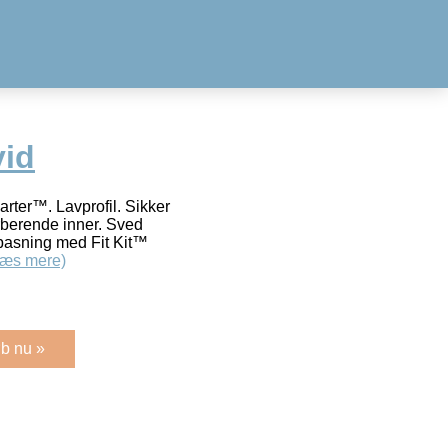
vid
rter™. Lavprofil. Sikker
rberende inner. Sved
lpasning med Fit Kit™
Læs mere)
b nu »