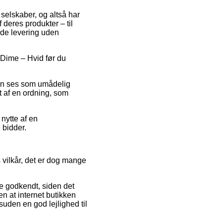
 selskaber, og altså har
deres produkter – til
yde levering uden
ro Dime – Hvid før du
kan ses som umådelig
t af en ordning, som
nytte af en
 bidder.
vilkår, det er dog mange
ke godkendt, siden det
n at internet butikken
uden en god lejlighed til