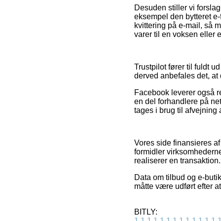
Desuden stiller vi forsla
eksempel den bytteret e-fi
kvittering på e-mail, så 
varer til en voksen eller e
Trustpilot fører til fuld
derved anbefales det, at
Facebook leverer også re
en del forhandlere på net
tages i brug til afvejning
Vores side finansieres af
formidler virksomhederne
realiserer en transaktion.
Data om tilbud og e-butik
måtte være udført efter a
BITLY:
1
1
1
1
1
1
1
1
1
1
1
1
1