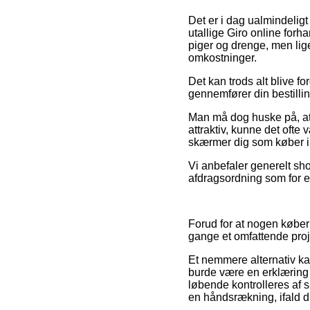
Det er i dag ualmindeligt
utallige Giro online forh
piger og drenge, men lig
omkostninger.
Det kan trods alt blive fo
gennemfører din bestillin
Man må dog huske på, at 
attraktiv, kunne det ofte
skærmer dig som køber im
Vi anbefaler generelt sho
afdragsordning som for ek
Forud for at nogen køber
gange et omfattende proj
Et nemmere alternativ kan
burde være en erklæring 
løbende kontrolleres af 
en håndsrækning, ifald d