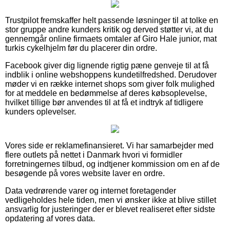
Trustpilot fremskaffer helt passende løsninger til at tolke en
stor gruppe andre kunders kritik og derved støtter vi, at du
gennemgår online firmaets omtaler af Giro Hale junior, mat
turkis cykelhjelm før du placerer din ordre.
Facebook giver dig lignende rigtig pæne genveje til at få
indblik i online webshoppens kundetilfredshed. Derudover
møder vi en række internet shops som giver folk mulighed
for at meddele en bedømmelse af deres købsoplevelse,
hvilket tillige bør anvendes til at få et indtryk af tidligere
kunders oplevelser.
Vores side er reklamefinansieret. Vi har samarbejder med
flere outlets på nettet i Danmark hvori vi formidler
forretningernes tilbud, og indtjener kommission om en af de
besøgende på vores website laver en ordre.
Data vedrørende varer og internet foretagender
vedligeholdes hele tiden, men vi ønsker ikke at blive stillet
ansvarlig for justeringer der er blevet realiseret efter sidste
opdatering af vores data.