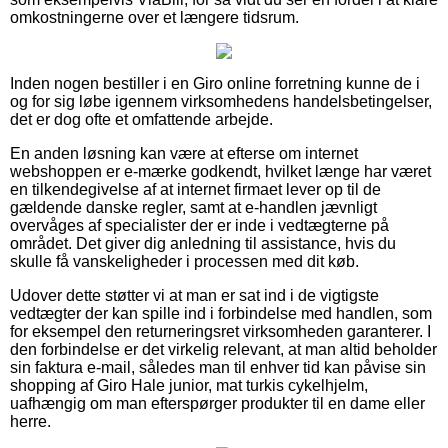
omkostningerne over et længere tidsrum.
Inden nogen bestiller i en Giro online forretning kunne de i
og for sig løbe igennem virksomhedens handelsbetingelser,
det er dog ofte et omfattende arbejde.
En anden løsning kan være at efterse om internet
webshoppen er e-mærke godkendt, hvilket længe har været
en tilkendegivelse af at internet firmaet lever op til de
gældende danske regler, samt at e-handlen jævnligt
overvåges af specialister der er inde i vedtægterne på
området. Det giver dig anledning til assistance, hvis du
skulle få vanskeligheder i processen med dit køb.
Udover dette støtter vi at man er sat ind i de vigtigste
vedtægter der kan spille ind i forbindelse med handlen, som
for eksempel den returneringsret virksomheden garanterer. I
den forbindelse er det virkelig relevant, at man altid beholder
sin faktura e-mail, således man til enhver tid kan påvise sin
shopping af Giro Hale junior, mat turkis cykelhjelm,
uafhængig om man efterspørger produkter til en dame eller
herre.