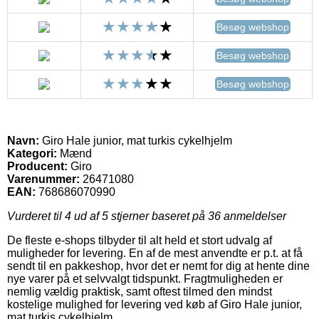
Besøg webshop
Besøg webshop
Besøg webshop
Navn:
Giro Hale junior, mat turkis cykelhjelm
Kategori:
Mænd
Producent:
Giro
Varenummer:
26471080
EAN:
768686070990
Vurderet til
4
ud af 5 stjerner baseret på
36
anmeldelser
De fleste e-shops tilbyder til alt held et stort udvalg af
muligheder for levering. En af de mest anvendte er p.t. at få
sendt til en pakkeshop, hvor det er nemt for dig at hente dine
nye varer på et selvvalgt tidspunkt. Fragtmuligheden er
nemlig vældig praktisk, samt oftest tilmed den mindst
kostelige mulighed for levering ved køb af Giro Hale junior,
mat turkis cykelhjelm.