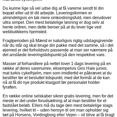
Du kunne lige så vel udse dig at få varerne sendt til din
bopæl eller ud til dit arbejde. Leveringsformen er
almindeligvis en tak mere omkostningsfuld, men derudover
ultra simpel. Den mest betalelige løsning er dog selv at
hente ordren, men dette beroer på at du lever lige ved
webbutikkens hjemsted.
Fragtperioden på Mænd er naturligvis rigtig udslagsgivende
når du står og skal bruge din pakke med det samme, så i det
øjemed er det forholdsvis passende at man ser nærmere på
det anslåede leveringstidspunkt på den respektive vare.
Masser af forhandlere på nettet lover 1 dags levering på en
række af deres varenumre, eksempelvis Giro Hale junior,
mat turkis cykelhjelm, men som imidlertid er påkrævet at du
bestiller før et besluttet tidspunkt, med det formål at de kan
nå at få dit nye produkt klargjort før personalet holder
fyraften.
En række online selskaber sikrer gratis levering, men for det
meste er det under forudsætning af at man bestiller for et
fastslået beløb. Ellers må du tage den mest betalelige slags
levering, hvilket tit – uden hensyn til om man opholder sig
tæt på Horsens, Vordingborg eller Vejen – vil blive at få bragt