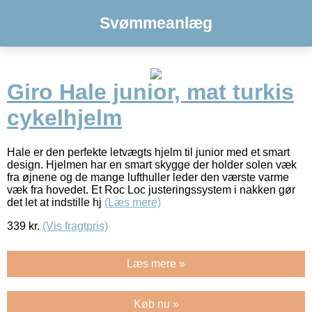
Svømmeanlæg
Giro Hale junior, mat turkis
cykelhjelm
Hale er den perfekte letvægts hjelm til junior med et smart
design. Hjelmen har en smart skygge der holder solen væk
fra øjnene og de mange lufthuller leder den værste varme
væk fra hovedet. Et Roc Loc justeringssystem i nakken gør
det let at indstille hj
(Læs mere)
339
kr.
(Vis fragtpris)
Læs mere »
Køb nu »