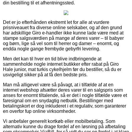
din bestilling til et afhentningssted.
Det er jo efterhånden ekstremt let for alle at vurdere
prisniveauet fra diverse online selskaber, og af den grund
har adskillige Giro e-handler ikke kunne lade være med at
stampe salgsværdien på mange af deres varer – til babyer
og børn, lige så vel som til herrer og damer – enormt, og
endda nogle gange frembyde gebyrfri levering.
Men det kan til hver en tid blive indbringende at
sammenholde nogle internet butikker efter rabat på Giro
Hale junior, mat turkis cykelhjelm før du bestiller, så du er
usvigeligt sikker på at få den bedste pris.
Man må alligevel være så påvagt, at i tilfælde af at en
internet webshop afsætter deres varer til en salgspris som
anses for enormt tiltalende, så er det i nogle tilfælde være et
faresignal om en snydagtig netbutik. Bestillinger med
betalingskort er dog inkluderet i et regulativ, som garanterer
en overfor fup online virksomheder.
Vi anbefaler generelt kortkøb eller mobilbetaling. Som
alternativ kunne du drage fordel af en løsning på afbetaling
som eksempelvis ViaBill, for så vidt du ser en fordel i at klare