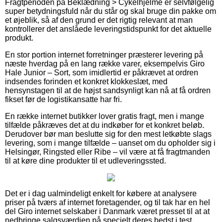
Fragtperioden på Beklædning > Cykelhjelme er selvfølgelig
super betydningsfuld når du står og skal bruge din pakke om
et øjeblik, så af den grund er det rigtig relevant at man
kontrollerer det anslåede leveringstidspunkt for det aktuelle
produkt.
En stor portion internet forretninger præsterer levering på
næste hverdag på en lang række varer, eksempelvis Giro
Hale Junior – Sort, som imidlertid er påkrævet at ordren
indsendes forinden et konkret klokkeslæt, med
hensynstagen til at de højst sandsynligt kan nå at få ordren
fikset før de logistikansatte har fri.
En række internet butikker lover gratis fragt, men i mange
tilfælde påkræves det at du indkøber for et konkret beløb.
Derudover bør man beslutte sig for den mest letkøbte slags
levering, som i mange tilfælde – uanset om du opholder sig i
Helsingør, Ringsted eller Ribe – vil være at få fragtmanden
til at køre dine produkter til et udleveringssted.
Det er i dag ualmindeligt enkelt for købere at analysere
priser på tværs af internet foretagender, og til tak har en hel
del Giro internet selskaber i Danmark været presset til at at
nedbringe salgsværdien på specielt deres bedst i test