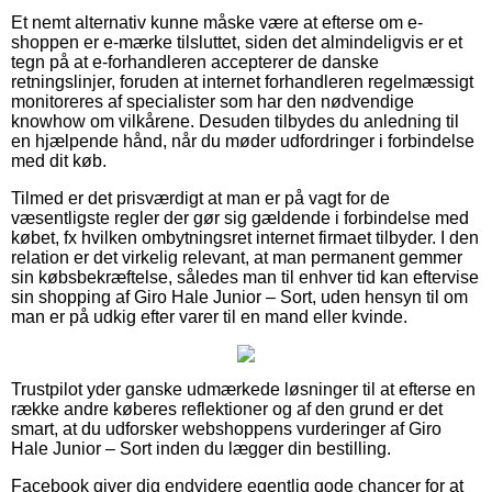
Et nemt alternativ kunne måske være at efterse om e-
shoppen er e-mærke tilsluttet, siden det almindeligvis er et
tegn på at e-forhandleren accepterer de danske
retningslinjer, foruden at internet forhandleren regelmæssigt
monitoreres af specialister som har den nødvendige
knowhow om vilkårene. Desuden tilbydes du anledning til
en hjælpende hånd, når du møder udfordringer i forbindelse
med dit køb.
Tilmed er det prisværdigt at man er på vagt for de
væsentligste regler der gør sig gældende i forbindelse med
købet, fx hvilken ombytningsret internet firmaet tilbyder. I den
relation er det virkelig relevant, at man permanent gemmer
sin købsbekræftelse, således man til enhver tid kan eftervise
sin shopping af Giro Hale Junior – Sort, uden hensyn til om
man er på udkig efter varer til en mand eller kvinde.
Trustpilot yder ganske udmærkede løsninger til at efterse en
række andre køberes reflektioner og af den grund er det
smart, at du udforsker webshoppens vurderinger af Giro
Hale Junior – Sort inden du lægger din bestilling.
Facebook giver dig endvidere egentlig gode chancer for at