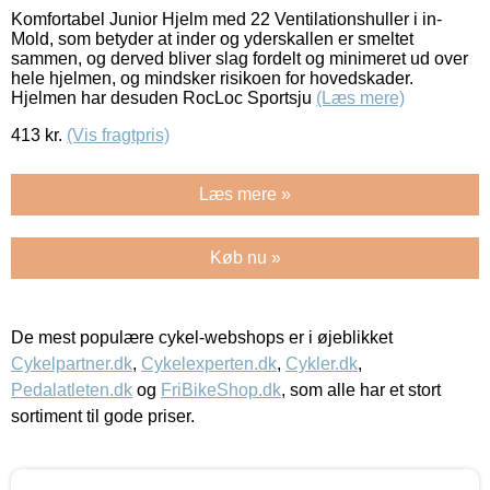
Komfortabel Junior Hjelm med 22 Ventilationshuller i in-
Mold, som betyder at inder og yderskallen er smeltet
sammen, og derved bliver slag fordelt og minimeret ud over
hele hjelmen, og mindsker risikoen for hovedskader.
Hjelmen har desuden RocLoc Sportsju
(Læs mere)
413
kr.
(Vis fragtpris)
Læs mere »
Køb nu »
De mest populære cykel-webshops er i øjeblikket
Cykelpartner.dk
,
Cykelexperten.dk
,
Cykler.dk
,
Pedalatleten.dk
og
FriBikeShop.dk
, som alle har et stort
sortiment til gode priser.