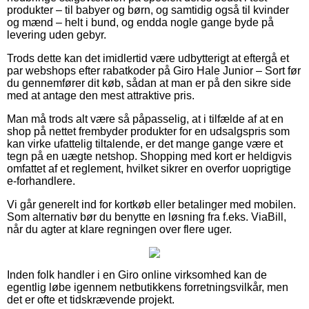
produkter – til babyer og børn, og samtidig også til kvinder
og mænd – helt i bund, og endda nogle gange byde på
levering uden gebyr.
Trods dette kan det imidlertid være udbytterigt at eftergå et
par webshops efter rabatkoder på Giro Hale Junior – Sort før
du gennemfører dit køb, sådan at man er på den sikre side
med at antage den mest attraktive pris.
Man må trods alt være så påpasselig, at i tilfælde af at en
shop på nettet frembyder produkter for en udsalgspris som
kan virke ufattelig tiltalende, er det mange gange være et
tegn på en uægte netshop. Shopping med kort er heldigvis
omfattet af et reglement, hvilket sikrer en overfor uoprigtige
e-forhandlere.
Vi går generelt ind for kortkøb eller betalinger med mobilen.
Som alternativ bør du benytte en løsning fra f.eks. ViaBill,
når du agter at klare regningen over flere uger.
Inden folk handler i en Giro online virksomhed kan de
egentlig løbe igennem netbutikkens forretningsvilkår, men
det er ofte et tidskrævende projekt.