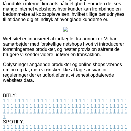
få indblik i internet firmaets pålidelighed. Foruden det ses
mange internet webshops hvor kunder kan frembringe en
bedømmelse af købsoplevelsen, hvilket tillige bør udnyttes
til at danne dig et indtryk af hvor glade kunderne er.
Websitet er finansieret af indtægter fra annoncer. Vi har
samarbejder med forskellige netshops hvori vi introducerer
forretningernes produkter, og høster provision såfremt de
brugere vi sender videre udfører en transaktion.
Oplysninger angående produkter og online shops værnes
om nu og da, men vi ønsker ikke at tage ansvar for
reguleringer der er udført efter at vi senest opdaterede
websitets data.
BITLY:
1
1
1
1
1
1
1
1
1
1
1
1
1
1
1
1
1
1
1
1
1
1
1
1
1
1
1
1
1
1
1
1
1
1
1
1
1
1
1
1
1
1
1
1
1
1
1
1
1
1
1
1
1
1
1
1
1
1
1
1
1
1
1
1
1
1
1
1
1
1
1
1
1
1
1
1
1
1
1
1
1
1
1
1
1
1
1
1
1
1
1
1
1
1
1
1
1
1
1
1
SPOTIFY:
1
1
1
1
1
1
1
1
1
1
1
1
1
1
1
1
1
1
1
1
1
1
1
1
1
1
1
1
1
1
1
1
1