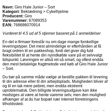
Navn:
Giro Hale Junior – Sort
Kategori:
Beklædning > Cykelhjelme
Producent:
Giro
Varenummer:
67089353
EAN:
768686070914
Vurderet til
4.5
ud af 5 stjerner baseret på
1
anmeldelser
En del e-firmaer foreslår nu om dage mange forskellige
leveringstyper. Det mest almindelige er efterhånden at få
bragt ordren til en pakkeshop, fordi det giver dig fuld
fleksibilitet til at hente din nyindkøbte vare på et selvvalgt
tidspunkt. Løsningen er altså ret så smart, og oftest endda
den mest betalelige fragtmetode ved køb af Giro Hale Junior
– Sort.
Du bør på samme måde vælge at bestille pakken til levering
til din adresse eller til din arbejdsplads. Muligheden bliver af
og til en tak mere pebret, men endda ekstremt
uproblematisk. Den billigste leveringsudgave kan ikke
modsiges at være at hente varerne selv, men den mulighed
afhænger af at du har bopæl nær internet forretningens
tilholdssted.