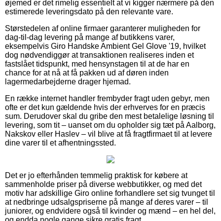
øjemed er det rimelig essentielt at vi kigger nærmere på den
estimerede leveringsdato på den relevante vare.
Størstedelen af online firmaer garanterer muligheden for
dag-til-dag levering på mange af butikkens varer,
eksempelvis Giro Handske Ambient Gel Glove '19, hvilket
dog nødvendiggør at transaktionen realiseres inden et
fastslået tidspunkt, med hensynstagen til at de har en
chance for at nå at få pakken ud af døren inden
lagermedarbejderne drager hjemad.
En række internet handler frembyder fragt uden gebyr, men
ofte er det kun gældende hvis der erhverves for en præcis
sum. Derudover skal du gribe den mest betalelige løsning til
levering, som tit – uanset om du opholder sig tæt på Aalborg,
Nakskov eller Haslev – vil blive at få fragtfirmaet til at levere
dine varer til et afhentningssted.
Det er jo efterhånden temmelig praktisk for købere at
sammenholde priser på diverse webbutikker, og med det
motiv har adskillige Giro online forhandlere set sig tvunget til
at nedbringe udsalgspriserne på mange af deres varer – til
juniorer, og endvidere også til kvinder og mænd – en hel del,
og endda nogle gange sikre gratis fragt.