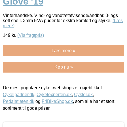
Glove '19
Vinterhandske. Vind- og vandtætafvisende/åndbar. 3-lags
soft shell. 3mm EVA puder for ekstra komfort og styrke.
(Læs
mere)
149
kr.
(Vis fragtpris)
Læs mere »
Køb nu »
De mest populære cykel-webshops er i øjeblikket
Cykelpartner.dk
,
Cykelexperten.dk
,
Cykler.dk
,
Pedalatleten.dk
og
FriBikeShop.dk
, som alle har et stort
sortiment til gode priser.