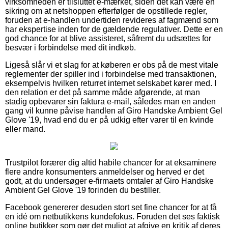
virksomheden er tilsluttet e-mærket, siden det kan være en
sikring om at netshoppen efterfølger de opstillede regler,
foruden at e-handlen undertiden revideres af fagmænd som
har ekspertise inden for de gældende regulativer. Dette er en
god chance for at blive assisteret, såfremt du udsættes for
besvær i forbindelse med dit indkøb.
Ligeså slår vi et slag for at køberen er obs på de mest vitale
reglementer der spiller ind i forbindelse med transaktionen,
eksempelvis hvilken returret internet selskabet kører med. I
den relation er det på samme måde afgørende, at man
stadig opbevarer sin faktura e-mail, således man en anden
gang vil kunne påvise handlen af Giro Handske Ambient Gel
Glove '19, hvad end du er på udkig efter varer til en kvinde
eller mand.
Trustpilot forærer dig altid habile chancer for at eksaminere
flere andre konsumenters anmeldelser og herved er det
godt, at du undersøger e-firmaets omtaler af Giro Handske
Ambient Gel Glove '19 forinden du bestiller.
Facebook genererer desuden stort set fine chancer for at få
en idé om netbutikkens kundefokus. Foruden det ses faktisk
online butikker som gør det muligt at afgive en kritik af deres