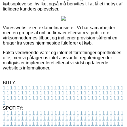
købsoplevelse, hvilket også må benyttes til at få et indtryk af
tidligere kunders oplevelser.
Vores website er reklamefinansieret. Vi har samarbejder
med en gruppe af online firmaer eftersom vi publicerer
virksomhedernes tilbud, og indtjener provision såfremt en
bruger fra vores hjemmeside fuldfører et køb.
Fakta vedrørende varer og internet forretninger opretholdes
ofte, men vi påtager os intet ansvar for reguleringer der
muligvis er implementeret efter at vi sidst opdaterede
websitets informationer.
BITLY:
1
1
1
1
1
1
1
1
1
1
1
1
1
1
1
1
1
1
1
1
1
1
1
1
1
1
1
1
1
1
1
1
1
1
1
1
1
1
1
1
1
1
1
1
1
1
1
1
1
1
1
1
1
1
1
1
1
1
1
1
1
1
1
1
1
1
1
1
1
1
1
1
1
1
1
1
1
1
1
1
1
1
1
1
1
1
1
1
1
1
1
1
1
1
1
1
1
1
1
1
SPOTIFY:
1
1
1
1
1
1
1
1
1
1
1
1
1
1
1
1
1
1
1
1
1
1
1
1
1
1
1
1
1
1
1
1
1
1
1
1
1
1
1
1
1
1
1
1
1
1
1
1
1
1
1
1
1
1
1
1
1
1
1
1
1
1
1
1
1
1
1
1
1
1
1
1
1
1
1
1
1
1
1
1
1
1
1
1
1
1
1
1
1
1
1
1
1
1
1
1
1
1
1