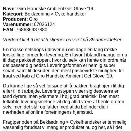
Navn:
Giro Handske Ambient Gel Glove '19
Kategori:
Beklædning > Cykelhandsker
Producent:
Giro
Varenummer:
67026124
EAN:
768686937880
Vurderet til
4.6
ud af 5 stjerner baseret på
39
anmeldelser
En masse netshops udlover nu om dage en lang række
forskellige former for levering. En favorit iblandt mange er nu
til dags pakkeshoppen, hvor du selv kan hente din ordre når
det passer dig bedst. Leveringsformen er nemlig super
smart, samt tit desuden den mest prisbevidste mulighed for
fragt ved køb af Giro Handske Ambient Gel Glove '19.
Du kunne lige så vel forsøge at få pakken bragt hjem til dig
eller til dit arbejde. Leveringstypen viser sig desværre en
tand dyrere, men ydermere i høj grad praktisk. Den mest
letkøbte leveringsmetode vil dog altid være at hente ordren
selv, men det står og falder med at du befinder dig i
nærheden af online forretningens hjemsted.
Fragtperioden på Beklædning > Cykelhandsker er temmelig
væsentlig forudsat vi mangler produktet nu og her, så i det