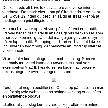
Det kan trods alt blive lukrativt at prøve diverse internet
varehuse i Danmark efter rabat på Giro Handske Ambient
Gel Glove '19 inden du bestiller, så du er skråsikker på at
modtage den prisbilligste pris.
Man må blot være opmærksom på, at såfremt en e-butik
udlover bedst i test varer til en udsalgspris der kan ses som
uhørt overkommelig, så er det mange gange være et symbol
på en fup netbutik. Shopping med kort er i hvert fald dækket
ind under en forordning, der beskytter en imod fup internet
virksomheder.
Vi anbefaler kortbetalinger eller mobilbetaling. Som en
alternativ mulighed kunne du anvende et tilbud som
eksempelvis ViaBill, hvis du ser en fordel i at honorere
omkostningerne over et længere tidsrum.
Forud for at nogen bestiller i en Giro shop på nettet kan man
i og for sig tyde webbutikkens betingelser, dog er det oftest
en omfattende opgave.
Et alternativt forslag kunne være at kontrollere om online