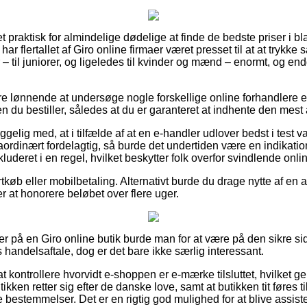
et praktisk for almindelige dødelige at finde de bedste priser i bl
ar flertallet af Giro online firmaer været presset til at at trykk
 – til juniorer, og ligeledes til kvinder og mænd – enormt, og e
re lønnende at undersøge nogle forskellige online forhandlere ef
du bestiller, således at du er garanteret at indhente den mest at
ig med, at i tilfælde af at en e-handler udlover bedst i test vare
ordinært fordelagtig, så burde det undertiden være en indikatio
kluderet i en regel, hvilket beskytter folk overfor svindlende onlin
ortkøb eller mobilbetaling. Alternativt burde du drage nytte af en
ter at honorere beløbet over flere uger.
er på en Giro online butik burde man for at være på den sikre s
handelsaftale, dog er det bare ikke særlig interessant.
t kontrollere hvorvidt e-shoppen er e-mærke tilsluttet, hvilket ge
tikken retter sig efter de danske love, samt at butikken tit føres 
 bestemmelser. Det er en rigtig god mulighed for at blive assist