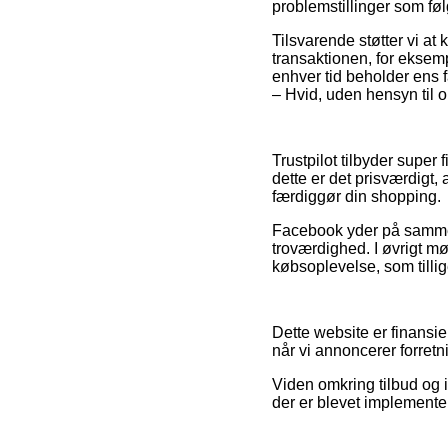
problemstillinger som følg
Tilsvarende støtter vi at
transaktionen, for eksempe
enhver tid beholder ens f
– Hvid, uden hensyn til om
Trustpilot tilbyder supe
dette er det prisværdigt,
færdiggør din shopping.
Facebook yder på samme m
troværdighed. I øvrigt m
købsoplevelse, som tillige
Dette website er finansi
når vi annoncerer forret
Viden omkring tilbud og i
der er blevet implementer