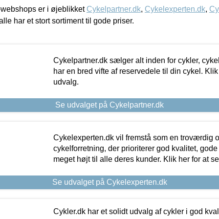
webshops er i øjeblikket
Cykelpartner.dk
,
Cykelexperten.dk
,
Cy
alle har et stort sortiment til gode priser.
Cykelpartner.dk sælger alt inden for cykler, cyke
har en bred vifte af reservedele til din cykel. Klik
udvalg.
Se udvalget på Cykelpartner.dk
Cykelexperten.dk vil fremstå som en troværdig o
cykelforretning, der prioriterer god kvalitet, god
meget højt til alle deres kunder. Klik her for at s
Se udvalget på Cykelexperten.dk
Cykler.dk har et solidt udvalg af cykler i god kvalit