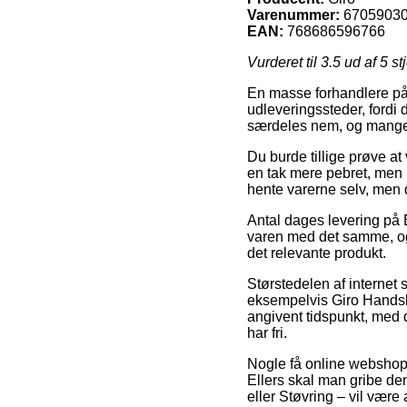
Varenummer:
6705903
EAN:
768686596766
Vurderet til
3.5
ud af 5 st
En masse forhandlere på n
udleveringssteder, fordi d
særdeles nem, og mange 
Du burde tillige prøve at 
en tak mere pebret, men 
hente varerne selv, men 
Antal dages levering på 
varen med det samme, og 
det relevante produkt.
Størstedelen af interne
eksempelvis Giro Handske
angivent tidspunkt, med 
har fri.
Nogle få online webshops 
Ellers skal man gribe de
eller Støvring – vil være 