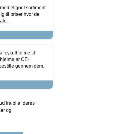
 med et godt sortiment
g til priser hvor de
alg.
f cykelhjelme til
lhjelme er CE-
 bestille gennem dem.
 fra bl.a. deres
mer og