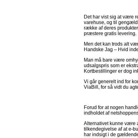
Det har vist sig at være r
varehuse, og til gengæld h
række af deres produkter
præstere gratis levering.
Men det kan trods alt væ
Handske Jag – Hvid inden 
Man må bare være omhyggel
udsalgspris som er ekstra
Kortbestillinger er dog in
Vi går generelt ind for k
ViaBill, for så vidt du ag
Forud for at nogen handl
indholdet af netshoppens 
Alternativet kunne være a
tilkendegivelse af at e-bu
har indsigt i de gældende