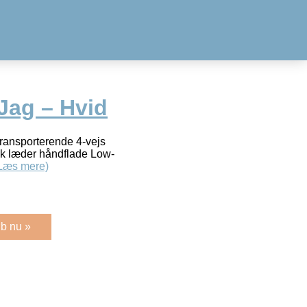
Jag – Hvid
transporterende 4-vejs
sk læder håndflade Low-
Læs mere)
b nu »