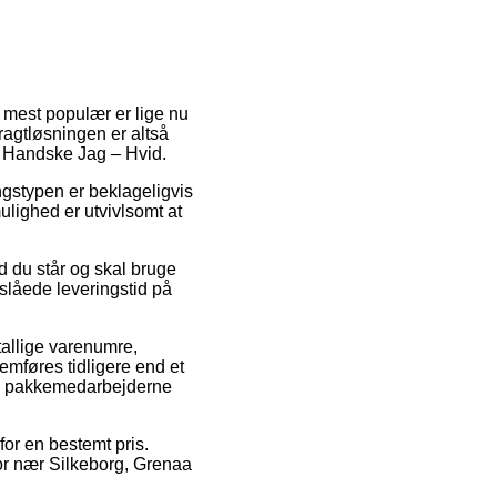
r mest populær er lige nu
 Fragtløsningen er altså
o Handske Jag – Hvid.
ingstypen er beklageligvis
lighed er utvivlsomt at
d du står og skal bruge
slåede leveringstid på
allige varenumre,
emføres tidligere end et
den pakkemedarbejderne
for en bestemt pris.
bor nær Silkeborg, Grenaa