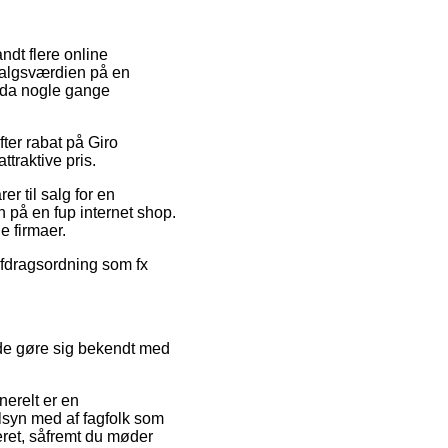
andt flere online
e salgsværdien på en
ndda nogle gange
ter rabat på Giro
traktive pris.
r til salg for en
n på en fup internet shop.
e firmaer.
 afdragsordning som fx
ide gøre sig bekendt med
nerelt er en
tilsyn med af fagfolk som
eret, såfremt du møder