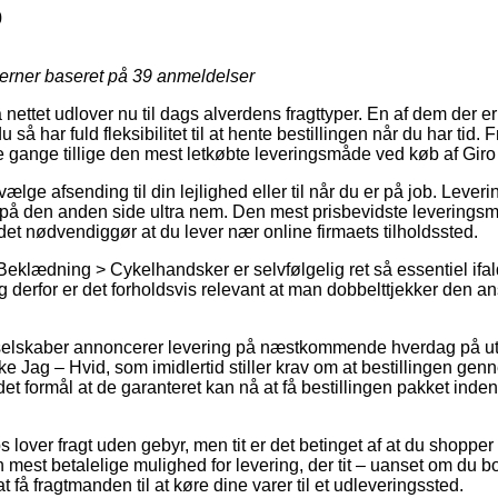
0
jerner baseret på
39
anmeldelser
ettet udlover nu til dags alverdens fragttyper. En af dem der e
u så har fuld fleksibilitet til at hente bestillingen når du har tid.
gange tillige den mest letkøbte leveringsmåde ved køb af Gir
vælge afsending til din lejlighed eller til når du er på job. Lever
på den anden side ultra nem. Den mest prisbevidste leveringsmu
det nødvendiggør at du lever nær online firmaets tilholdssted.
Beklædning > Cykelhandsker er selvfølgelig ret så essentiel ifal
derfor er det forholdsvis relevant at man dobbelttjekker den an
t selskaber annoncerer levering på næstkommende hverdag på ut
 Jag – Hvid, som imidlertid stiller krav om at bestillingen genn
det formål at de garanteret kan nå at få bestillingen pakket in
lover fragt uden gebyr, men tit er det betinget af at du shopper 
n mest betalelige mulighed for levering, der tit – uanset om du 
at få fragtmanden til at køre dine varer til et udleveringssted.