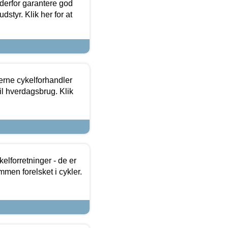
 derfor garantere god
dstyr. Klik her for at
erne cykelforhandler
til hverdagsbrug. Klik
lforretninger - de er
mmen forelsket i cykler.