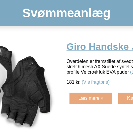
Svømmeanlæg
Giro Handske 
Overdelen er fremstillet af sved
stretch mesh AX Suede synteti
profile Velcro® luk EVA puder
(
181
kr.
(Vis fragtpris)
Læs mere »
Kø