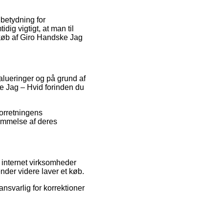
 betydning for
dig vigtigt, at man til
t køb af Giro Handske Jag
alueringer og på grund af
ke Jag – Hvid forinden du
orretningens
dømmelse af deres
 internet virksomheder
nder videre laver et køb.
nsvarlig for korrektioner