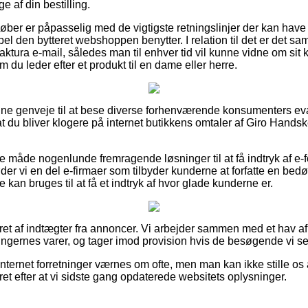
e af din bestilling.
 køber er påpasselig med de vigtigste retningslinjer der kan have
l den bytteret webshoppen benytter. I relation til det er det samti
aktura e-mail, således man til enhver tid vil kunne vidne om si
 du leder efter et produkt til en dame eller herre.
r fine genveje til at bese diverse forhenværende konsumenters ev
 at du bliver klogere på internet butikkens omtaler af Giro Hands
åde nogenlunde fremragende løsninger til at få indtryk af e-f
øder vi en del e-firmaer som tilbyder kunderne at forfatte en be
 kan bruges til at få et indtryk af hvor glade kunderne er.
eret af indtægter fra annoncer. Vi arbejder sammen med et hav af
ningernes varer, og tager imod provision hvis de besøgende vi se
nternet forretninger værnes om ofte, men man kan ikke stille os a
et efter at vi sidste gang opdaterede websitets oplysninger.