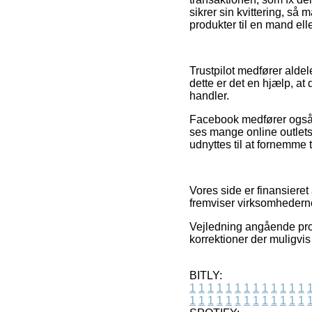
sikrer sin kvittering, 
produkter til en mand ell
Trustpilot medfører alde
dette er det en hjælp, 
handler.
Facebook medfører også r
ses mange online outlets
udnyttes til at fornemme
Vores side er finansieret
fremviser virksomhederne
Vejledning angående prod
korrektioner der muligvis
BITLY:
1
1
1
1
1
1
1
1
1
1
1
1
1
1
1
1
1
1
1
1
1
1
1
1
1
1