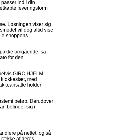
t passer ind i din
letkøbte leveringsform
esse. Løsningen viser sig
smodel vil dog altid vise
il e-shoppens
n pakke omgående, så
ato for den
sempelvis GIRO HJELM
t klokkeslæt, med
 pakkeansatte holder
 bestemt beløb. Derudover
an befinder sig i
handlere på nettet, og så
n række af deres