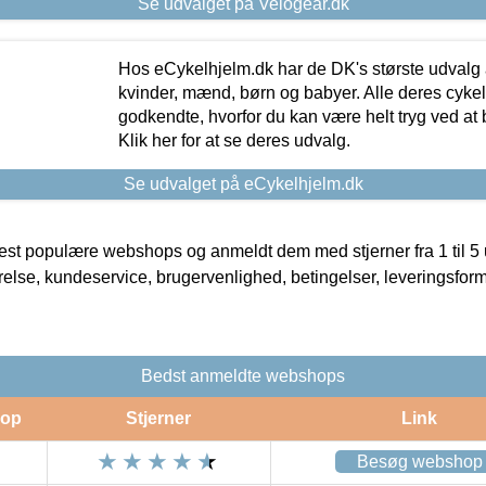
Se udvalget på Velogear.dk
Hos eCykelhjelm.dk har de DK's største udvalg a
kvinder, mænd, børn og babyer. Alle deres cyke
godkendte, hvorfor du kan være helt tryg ved at
Klik her for at se deres udvalg.
Se udvalget på eCykelhjelm.dk
t populære webshops og anmeldt dem med stjerner fra 1 til 5 ud
rrelse, kundeservice, brugervenlighed, betingelser, leveringsfor
Bedst anmeldte webshops
op
Stjerner
Link
Besøg webshop