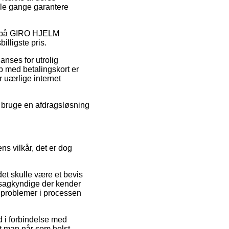
gle gange garantere
bat på GIRO HJELM
illigste pris.
anses for utrolig
b med betalingskort er
 uærlige internet
u bruge en afdragsløsning
ns vilkår, det er dog
et skulle være et bevis
f sagkyndige der kender
or problemer i processen
nd i forbindelse med
 at man når som helst