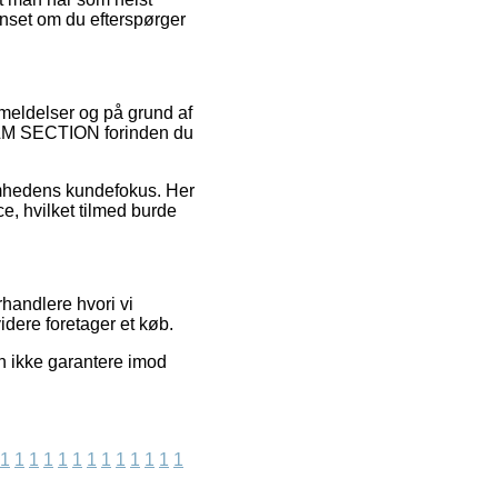
nset om du efterspørger
nmeldelser og på grund af
JELM SECTION forinden du
somhedens kundefokus. Her
, hvilket tilmed burde
rhandlere hvori vi
dere foretager et køb.
n ikke garantere imod
1
1
1
1
1
1
1
1
1
1
1
1
1