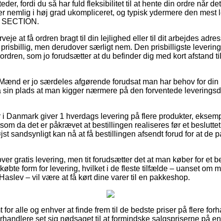
er, fordi du så har fuld fleksibilitet til at hente din ordre når de
r nemlig i høj grad ukompliceret, og typisk ydermere den mest 
M SECTION.
eje at få ordren bragt til din lejlighed eller til dit arbejdes adr
prisbillig, men derudover særligt nem. Den prisbilligste levering
 ordren, som jo forudsætter at du befinder dig med kort afstand t
 Mænd er jo særdeles afgørende forudsat man har behov for di
 på sin plads at man kigger nærmere på den forventede leveringsd
er i Danmark giver 1 hverdags levering på flere produkter, ek
 da det er påkrævet at bestillingen realiseres før et beslutte
jst sandsynligt kan nå at få bestillingen afsendt forud for at de
ver gratis levering, men tit forudsætter det at man køber for et
øbte form for levering, hvilket i de fleste tilfælde – uanset om m
Haslev – vil være at få kørt dine varer til en pakkeshop.
 for alle og enhver at finde frem til de bedste priser på flere for
orhandlere set sig nødsaget til at formindske salgspriserne på e