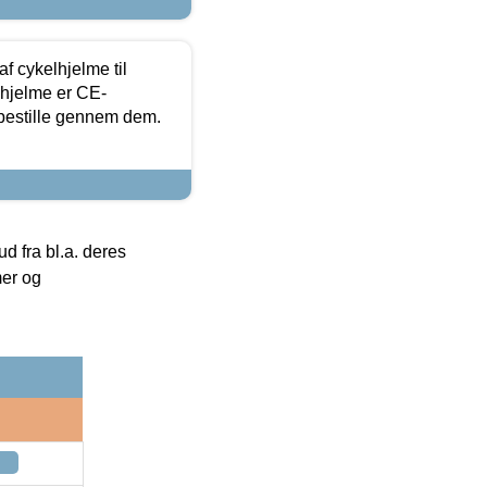
f cykelhjelme til
lhjelme er CE-
 bestille gennem dem.
 fra bl.a. deres
mer og