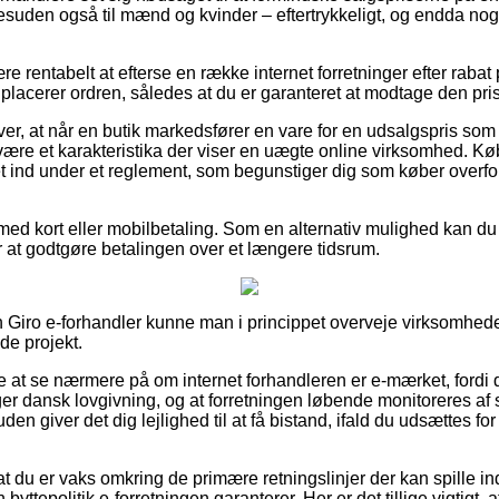
 desuden også til mænd og kvinder – eftertrykkeligt, og endda no
ære rentabelt at efterse en række internet forretninger efter ra
lacerer ordren, således at du er garanteret at modtage den prisb
er, at når en butik markedsfører en vare for en udsalgspris som 
 være et karakteristika der viser en uægte online virksomhed. Kø
 ind under et reglement, som begunstiger dig som køber overfor
r med kort eller mobilbetaling. Som en alternativ mulighed kan d
ter at godtgøre betalingen over et længere tidsrum.
n Giro e-forhandler kunne man i princippet overveje virksomhede
de projekt.
at se nærmere på om internet forhandleren er e-mærket, fordi d
lger dansk lovgivning, og at forretningen løbende monitoreres a
en giver det dig lejlighed til at få bistand, ifald du udsættes f
 at du er vaks omkring de primære retningslinjer der kan spille i
byttepolitik e-forretningen garanterer. Her er det tillige vigtigt,