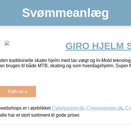
Svømmeanlæg
GIRO HJELM 
den traditionelle skater hjelm med lav vægt og In-Mold teknolog
kan bruges til både MTB, skating og som hverdagshjelm. Super 
Køb nu »
webshops er i øjeblikket
Cykelpartner.dk
,
Cykelexperten.dk
,
Cy
alle har et stort sortiment til gode priser.