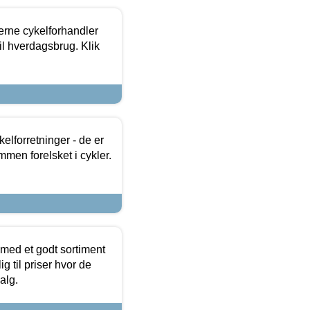
erne cykelforhandler
til hverdagsbrug. Klik
lforretninger - de er
mmen forelsket i cykler.
 med et godt sortiment
g til priser hvor de
alg.