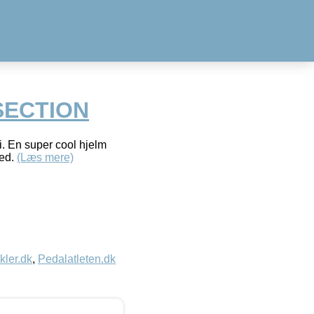
SECTION
i. En super cool hjelm
fed.
(Læs mere)
kler.dk
,
Pedalatleten.dk