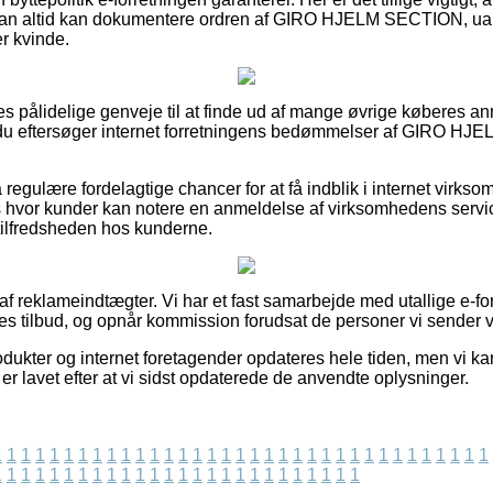
så man altid kan dokumentere ordren af GIRO HJELM SECTION, ua
er kvinde.
les pålidelige genveje til at finde ud af mange øvrige køberes a
at du eftersøger internet forretningens bedømmelser af GIRO H
egulære fordelagtige chancer for at få indblik i internet virk
 hvor kunder kan notere en anmeldelse af virksomhedens service
 tilfredsheden hos kunderne.
 af reklameindtægter. Vi har et fast samarbejde med utallige e-fo
s tilbud, og opnår kommission forudsat de personer vi sender vi
ukter og internet foretagender opdateres hele tiden, men vi ka
 er lavet efter at vi sidst opdaterede de anvendte oplysninger.
1
1
1
1
1
1
1
1
1
1
1
1
1
1
1
1
1
1
1
1
1
1
1
1
1
1
1
1
1
1
1
1
1
1
1
1
1
1
1
1
1
1
1
1
1
1
1
1
1
1
1
1
1
1
1
1
1
1
1
1
1