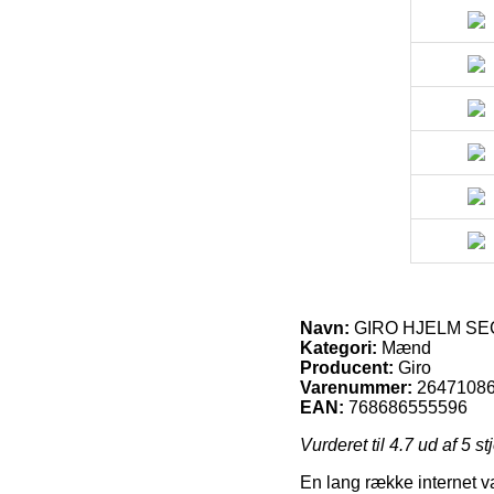
Navn:
GIRO HJELM SE
Kategori:
Mænd
Producent:
Giro
Varenummer:
2647108
EAN:
768686555596
Vurderet til
4.7
ud af 5 st
En lang række internet va