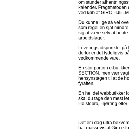
om stunder afhentningssted
kalender. Fragtmetoden e
ved køb af GIRO HJEL
Du kunne lige så vel overv
som regel en sjat mindre 
sig at være selv at hente
arbejdslager.
Leveringstidspunktet på
derfor er det tydeligvis
vedkommende vare.
En stor portion e-butikk
SECTION, men vær vagtsom
hensynstagen til at de hø
fyraften.
En hel del webbutikker lo
skal du tage den mest letk
Holstebro, Hjørring eller 
Det er i dag ultra bekvemt
har massevis af Giro e-f