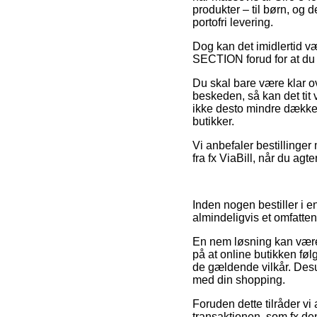
produkter – til børn, og
portofri levering.
Dog kan det imidlertid v
SECTION forud for at du p
Du skal bare være klar ov
beskeden, så kan det tit
ikke desto mindre dækket
butikker.
Vi anbefaler bestillinge
fra fx ViaBill, når du ag
Inden nogen bestiller i e
almindeligvis et omfatten
En nem løsning kan være 
på at online butikken fø
de gældende vilkår. Desud
med din shopping.
Foruden dette tilråder vi
transaktionen, som fx den 